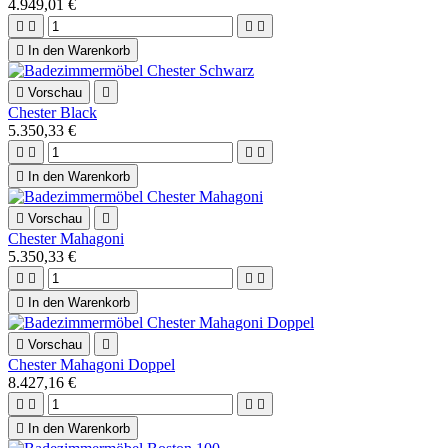
4.949,01 €





In den Warenkorb

Vorschau

Chester Black
5.350,33 €





In den Warenkorb

Vorschau

Chester Mahagoni
5.350,33 €





In den Warenkorb

Vorschau

Chester Mahagoni Doppel
8.427,16 €





In den Warenkorb