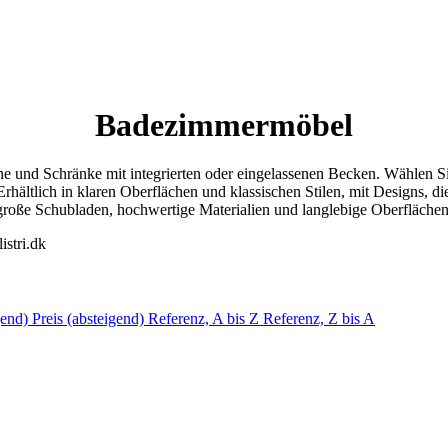
Badezimmermöbel
e und Schränke mit integrierten oder eingelassenen Becken. Wählen 
ltlich in klaren Oberflächen und klassischen Stilen, mit Designs, die
roße Schubladen, hochwertige Materialien und langlebige Oberflächen 
igend)
Preis (absteigend)
Referenz, A bis Z
Referenz, Z bis A