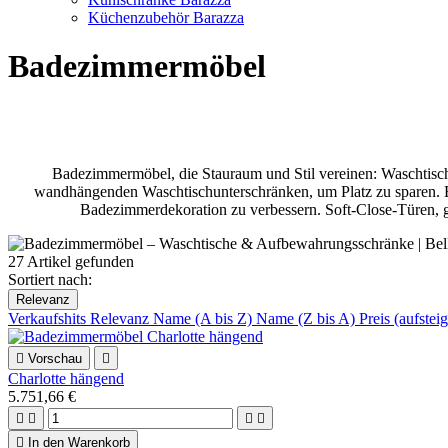
Küchenzubehör Barazza
Badezimmermöbel
Badezimmermöbel, die Stauraum und Stil vereinen: Waschtisch
wandhängenden Waschtischunterschränken, um Platz zu sparen. Erhä
Badezimmerdekoration zu verbessern. Soft-Close-Türen, g
27 Artikel gefunden
Sortiert nach:
Relevanz
Verkaufshits
Relevanz
Name (A bis Z)
Name (Z bis A)
Preis (aufste

Vorschau

Charlotte hängend
5.751,66 €





In den Warenkorb