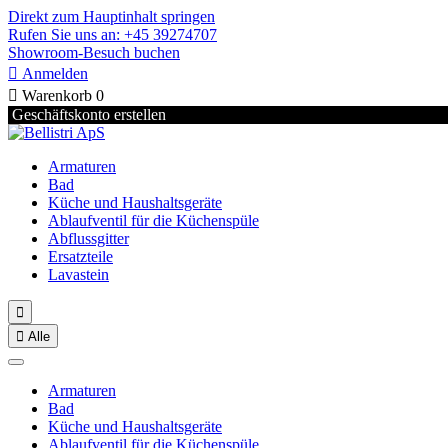
Direkt zum Hauptinhalt springen
Rufen Sie uns an: +45 39274707
Showroom-Besuch buchen

Anmelden

Warenkorb
0
Geschäftskonto erstellen
Armaturen
Bad
Küche und Haushaltsgeräte
Ablaufventil für die Küchenspüle
Abflussgitter
Ersatzteile
Lavastein


Alle
Armaturen
Bad
Küche und Haushaltsgeräte
Ablaufventil für die Küchenspüle