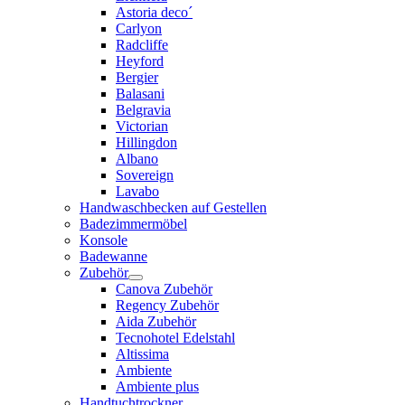
Astoria deco´
Carlyon
Radcliffe
Heyford
Bergier
Balasani
Belgravia
Victorian
Hillingdon
Albano
Sovereign
Lavabo
Handwaschbecken auf Gestellen
Badezimmermöbel
Konsole
Badewanne
Zubehör
Canova Zubehör
Regency Zubehör
Aida Zubehör
Tecnohotel Edelstahl
Altissima
Ambiente
Ambiente plus
Handtuchtrockner