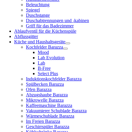
Beleuchtung
Spiegel
Duschstange
Duschabtrennungen und -kabinen
Griff für das Badezimmer
Ablaufventil für die Küchenspüle
Abflussgitter
Küche und Haushaltsgeräte
Kochfelder Barazza
Mood
Lab Evolution
Lab
B-Free
Select Plus
Induktionskochfelder Barazza
Spülbecken Barazza
Ofen Barazza
Abzugshaube Barazza
Mikrowelle Barazza
Kaffeemaschine Barazza
Vakuumierer Schublade Barazza
Wärmeschublade Barazza
Im Freien Barazza
Geschirrspüler Barazza
Kühlschränke Barazza