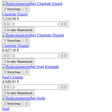

Vorschau

Charlotte Einzel
5.216,56 €





In den Warenkorb

Vorschau

Charlotte Doppel
8.427,16 €





In den Warenkorb

Vorschau

Soul Ceramic
4.949,01 €





In den Warenkorb

Vorschau

Soul