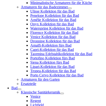
Minimalistische Armaturen für die Küche
Armaturen für das Badezimmer
Ulisse Kollektion für das Bad
Penelope Kollektion für das Bad
Amélie Kollektion für das Bad
Onyx Kollektion für das Bad
Waterspring Kollektion für das Bad
Florence Kollektion für das Bad
Venice Kollektion für das Bad
Dronning Kollektion für das Bad
Amalfi-Kollektion fürs Bad
Capri-Kollektion für das Bad
Taormina Edelstahlkollektion für das Bad
Portofino Kollektion fürs Bad
Siena Kollektion fürs Bad
Lipari-Kollektion für das Bad
Tropea-Kollektion für das Bad
Porto Cervo Kollektion für das Bad
Armaturen für den Garten
Ersatzteile
Bad
Klassische Sanitärkeramik
Venice
Regent
Lichfield