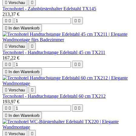

Vorschau

Tecnohotel - Zahnbürstenhalter Edelstahl TX145
213,37 €





In den Warenkorb

Vorschau

Tecnohotel - Handtuchstange Edelstahl 45 cm TX211
167,22 €





In den Warenkorb

Vorschau

Tecnohotel - Handtuchstange Edelstahl 60 cm TX212
193,97 €





In den Warenkorb

Vorschau
