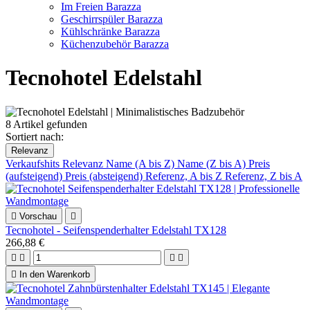
Im Freien Barazza
Geschirrspüler Barazza
Kühlschränke Barazza
Küchenzubehör Barazza
Tecnohotel Edelstahl
8 Artikel gefunden
Sortiert nach:
Relevanz
Verkaufshits
Relevanz
Name (A bis Z)
Name (Z bis A)
Preis
(aufsteigend)
Preis (absteigend)
Referenz, A bis Z
Referenz, Z bis A

Vorschau

Tecnohotel - Seifenspenderhalter Edelstahl TX128
266,88 €





In den Warenkorb