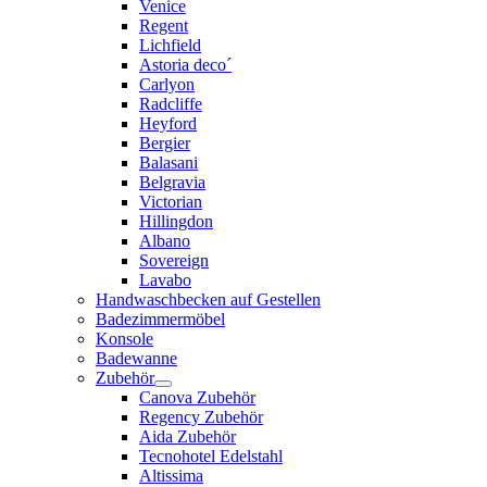
Venice
Regent
Lichfield
Astoria deco´
Carlyon
Radcliffe
Heyford
Bergier
Balasani
Belgravia
Victorian
Hillingdon
Albano
Sovereign
Lavabo
Handwaschbecken auf Gestellen
Badezimmermöbel
Konsole
Badewanne
Zubehör
Canova Zubehör
Regency Zubehör
Aida Zubehör
Tecnohotel Edelstahl
Altissima