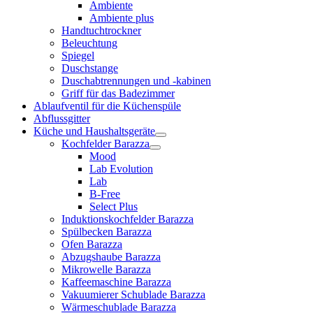
Ambiente
Ambiente plus
Handtuchtrockner
Beleuchtung
Spiegel
Duschstange
Duschabtrennungen und -kabinen
Griff für das Badezimmer
Ablaufventil für die Küchenspüle
Abflussgitter
Küche und Haushaltsgeräte
Kochfelder Barazza
Mood
Lab Evolution
Lab
B-Free
Select Plus
Induktionskochfelder Barazza
Spülbecken Barazza
Ofen Barazza
Abzugshaube Barazza
Mikrowelle Barazza
Kaffeemaschine Barazza
Vakuumierer Schublade Barazza
Wärmeschublade Barazza