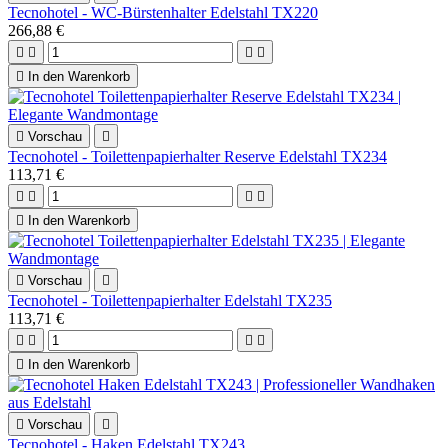
Tecnohotel - WC-Bürstenhalter Edelstahl TX220
266,88 €





In den Warenkorb

Vorschau

Tecnohotel - Toilettenpapierhalter Reserve Edelstahl TX234
113,71 €





In den Warenkorb

Vorschau

Tecnohotel - Toilettenpapierhalter Edelstahl TX235
113,71 €





In den Warenkorb

Vorschau

Tecnohotel - Haken Edelstahl TX243