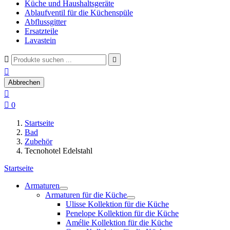
Küche und Haushaltsgeräte
Ablaufventil für die Küchenspüle
Abflussgitter
Ersatzteile
Lavastein



Abbrechen


0
Startseite
Bad
Zubehör
Tecnohotel Edelstahl
Startseite
Armaturen
Armaturen für die Küche
Ulisse Kollektion für die Küche
Penelope Kollektion für die Küche
Amélie Kollektion für die Küche