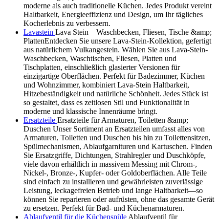
moderne als auch traditionelle Küchen. Jedes Produkt vereint
Haltbarkeit, Energieeffizienz und Design, um Ihr tägliches
Kocherlebnis zu verbessern.
Lavastein
Lava Stein – Waschbecken, Fliesen, Tische &amp;
PlattenEntdecken Sie unsere Lava-Stein-Kollektion, gefertigt
aus natürlichem Vulkangestein. Wählen Sie aus Lava-Stein-
Waschbecken, Waschtischen, Fliesen, Platten und
Tischplatten, einschließlich glasierter Versionen für
einzigartige Oberflächen. Perfekt für Badezimmer, Küchen
und Wohnzimmer, kombiniert Lava-Stein Haltbarkeit,
Hitzebeständigkeit und natürliche Schönheit. Jedes Stück ist
so gestaltet, dass es zeitlosen Stil und Funktionalität in
moderne und klassische Innenräume bringt.
Ersatzteile
Ersatzteile für Armaturen, Toiletten &amp;
Duschen Unser Sortiment an Ersatzteilen umfasst alles von
Armaturen, Toiletten und Duschen bis hin zu Toilettensitzen,
Spülmechanismen, Ablaufgarnituren und Kartuschen. Finden
Sie Ersatzgriffe, Dichtungen, Strahlregler und Duschköpfe,
viele davon erhältlich in massivem Messing mit Chrom-,
Nickel-, Bronze-, Kupfer- oder Goldoberflächen. Alle Teile
sind einfach zu installieren und gewährleisten zuverlässige
Leistung, leckagefreien Betrieb und lange Haltbarkeit—so
können Sie reparieren oder aufrüsten, ohne das gesamte Gerät
zu ersetzen. Perfekt für Bad- und Küchenarmaturen.
Ablaufventil für die Küchenspüle
Ablaufventil für