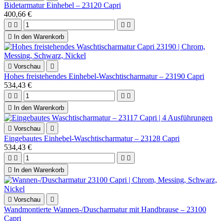
Bidetarmatur Einhebel – 23120 Capri
400,66 €





In den Warenkorb

Vorschau

Hohes freistehendes Einhebel-Waschtischarmatur – 23190 Capri
534,43 €





In den Warenkorb

Vorschau

Eingebautes Einhebel-Waschtischarmatur – 23128 Capri
534,43 €





In den Warenkorb

Vorschau

Wandmontierte Wannen-/Duscharmatur mit Handbrause – 23100
Capri