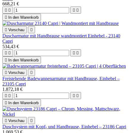
668,21 €





In den Warenkorb

Vorschau

Duscharmatur mit Handbrause wandmontiert Einhebel - 23140
Capri
534,43 €





In den Warenkorb

Vorschau

Freistehende Badewannenarmatur mit Handbrause, Einhebel –
23105 Capri
1.872,18 €





In den Warenkorb

Vorschau

Duschsystem mit Kopf- und Handbrause, Einhebel – 23186 Capri
1.069,53 €