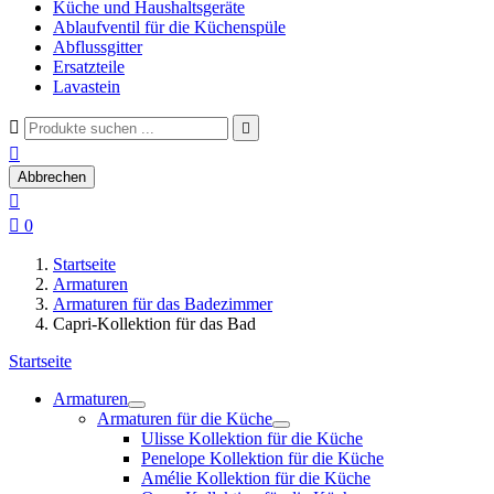
Küche und Haushaltsgeräte
Ablaufventil für die Küchenspüle
Abflussgitter
Ersatzteile
Lavastein



Abbrechen


0
Startseite
Armaturen
Armaturen für das Badezimmer
Capri-Kollektion für das Bad
Startseite
Armaturen
Armaturen für die Küche
Ulisse Kollektion für die Küche
Penelope Kollektion für die Küche
Amélie Kollektion für die Küche