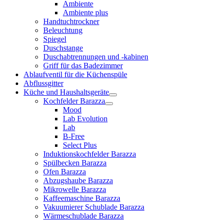
Ambiente
Ambiente plus
Handtuchtrockner
Beleuchtung
Spiegel
Duschstange
Duschabtrennungen und -kabinen
Griff für das Badezimmer
Ablaufventil für die Küchenspüle
Abflussgitter
Küche und Haushaltsgeräte
Kochfelder Barazza
Mood
Lab Evolution
Lab
B-Free
Select Plus
Induktionskochfelder Barazza
Spülbecken Barazza
Ofen Barazza
Abzugshaube Barazza
Mikrowelle Barazza
Kaffeemaschine Barazza
Vakuumierer Schublade Barazza
Wärmeschublade Barazza