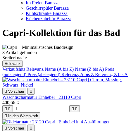
Im Freien Barazza
Geschirrspüler Barazza
Kühlschränke Barazza
Küchenzubehör Barazza
Capri-Kollektion für das Bad
8 Artikel gefunden
Sortiert nach:
Relevanz
Verkaufshits
Relevanz
Name (A bis Z)
Name (Z bis A)
Preis
(aufsteigend)
Preis (absteigend)
Referenz, A bis Z
Referenz, Z bis A

Vorschau

Waschtischarmatur Einhebel - 23110 Capri
400,66 €





In den Warenkorb

Vorschau
