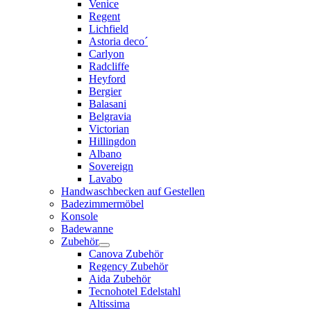
Venice
Regent
Lichfield
Astoria deco´
Carlyon
Radcliffe
Heyford
Bergier
Balasani
Belgravia
Victorian
Hillingdon
Albano
Sovereign
Lavabo
Handwaschbecken auf Gestellen
Badezimmermöbel
Konsole
Badewanne
Zubehör
Canova Zubehör
Regency Zubehör
Aida Zubehör
Tecnohotel Edelstahl
Altissima