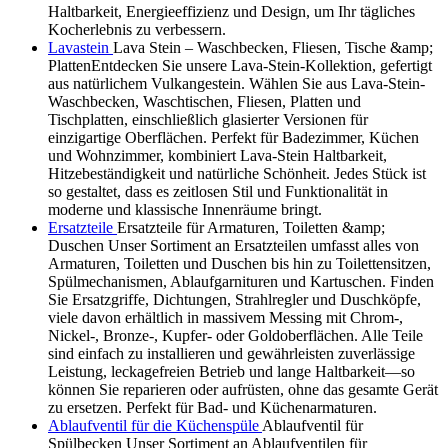
Haltbarkeit, Energieeffizienz und Design, um Ihr tägliches
Kocherlebnis zu verbessern.
Lavastein
Lava Stein – Waschbecken, Fliesen, Tische &amp;
PlattenEntdecken Sie unsere Lava-Stein-Kollektion, gefertigt
aus natürlichem Vulkangestein. Wählen Sie aus Lava-Stein-
Waschbecken, Waschtischen, Fliesen, Platten und
Tischplatten, einschließlich glasierter Versionen für
einzigartige Oberflächen. Perfekt für Badezimmer, Küchen
und Wohnzimmer, kombiniert Lava-Stein Haltbarkeit,
Hitzebeständigkeit und natürliche Schönheit. Jedes Stück ist
so gestaltet, dass es zeitlosen Stil und Funktionalität in
moderne und klassische Innenräume bringt.
Ersatzteile
Ersatzteile für Armaturen, Toiletten &amp;
Duschen Unser Sortiment an Ersatzteilen umfasst alles von
Armaturen, Toiletten und Duschen bis hin zu Toilettensitzen,
Spülmechanismen, Ablaufgarnituren und Kartuschen. Finden
Sie Ersatzgriffe, Dichtungen, Strahlregler und Duschköpfe,
viele davon erhältlich in massivem Messing mit Chrom-,
Nickel-, Bronze-, Kupfer- oder Goldoberflächen. Alle Teile
sind einfach zu installieren und gewährleisten zuverlässige
Leistung, leckagefreien Betrieb und lange Haltbarkeit—so
können Sie reparieren oder aufrüsten, ohne das gesamte Gerät
zu ersetzen. Perfekt für Bad- und Küchenarmaturen.
Ablaufventil für die Küchenspüle
Ablaufventil für
Spülbecken Unser Sortiment an Ablaufventilen für