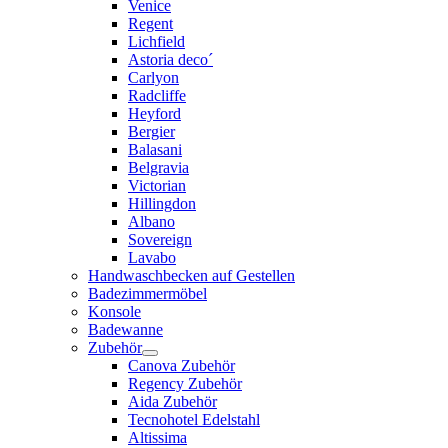
Venice
Regent
Lichfield
Astoria deco´
Carlyon
Radcliffe
Heyford
Bergier
Balasani
Belgravia
Victorian
Hillingdon
Albano
Sovereign
Lavabo
Handwaschbecken auf Gestellen
Badezimmermöbel
Konsole
Badewanne
Zubehör
Canova Zubehör
Regency Zubehör
Aida Zubehör
Tecnohotel Edelstahl
Altissima