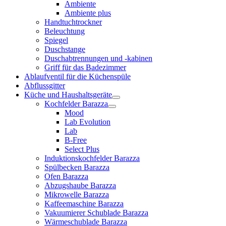
Ambiente
Ambiente plus
Handtuchtrockner
Beleuchtung
Spiegel
Duschstange
Duschabtrennungen und -kabinen
Griff für das Badezimmer
Ablaufventil für die Küchenspüle
Abflussgitter
Küche und Haushaltsgeräte
Kochfelder Barazza
Mood
Lab Evolution
Lab
B-Free
Select Plus
Induktionskochfelder Barazza
Spülbecken Barazza
Ofen Barazza
Abzugshaube Barazza
Mikrowelle Barazza
Kaffeemaschine Barazza
Vakuumierer Schublade Barazza
Wärmeschublade Barazza