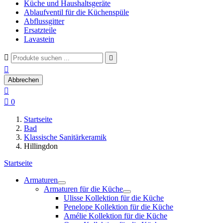
Küche und Haushaltsgeräte
Ablaufventil für die Küchenspüle
Abflussgitter
Ersatzteile
Lavastein



Abbrechen


0
Startseite
Bad
Klassische Sanitärkeramik
Hillingdon
Startseite
Armaturen
Armaturen für die Küche
Ulisse Kollektion für die Küche
Penelope Kollektion für die Küche
Amélie Kollektion für die Küche