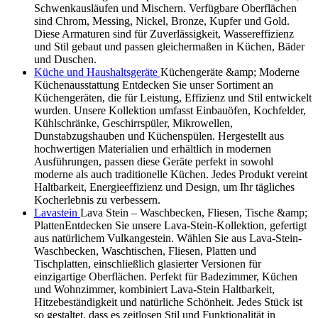
Schwenkausläufen und Mischern. Verfügbare Oberflächen
sind Chrom, Messing, Nickel, Bronze, Kupfer und Gold.
Diese Armaturen sind für Zuverlässigkeit, Wassereffizienz
und Stil gebaut und passen gleichermaßen in Küchen, Bäder
und Duschen.
Küche und Haushaltsgeräte
Küchengeräte &amp; Moderne
Küchenausstattung Entdecken Sie unser Sortiment an
Küchengeräten, die für Leistung, Effizienz und Stil entwickelt
wurden. Unsere Kollektion umfasst Einbauöfen, Kochfelder,
Kühlschränke, Geschirrspüler, Mikrowellen,
Dunstabzugshauben und Küchenspülen. Hergestellt aus
hochwertigen Materialien und erhältlich in modernen
Ausführungen, passen diese Geräte perfekt in sowohl
moderne als auch traditionelle Küchen. Jedes Produkt vereint
Haltbarkeit, Energieeffizienz und Design, um Ihr tägliches
Kocherlebnis zu verbessern.
Lavastein
Lava Stein – Waschbecken, Fliesen, Tische &amp;
PlattenEntdecken Sie unsere Lava-Stein-Kollektion, gefertigt
aus natürlichem Vulkangestein. Wählen Sie aus Lava-Stein-
Waschbecken, Waschtischen, Fliesen, Platten und
Tischplatten, einschließlich glasierter Versionen für
einzigartige Oberflächen. Perfekt für Badezimmer, Küchen
und Wohnzimmer, kombiniert Lava-Stein Haltbarkeit,
Hitzebeständigkeit und natürliche Schönheit. Jedes Stück ist
so gestaltet, dass es zeitlosen Stil und Funktionalität in