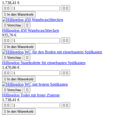
1.738,41 €





In den Warenkorb

Vorschau

Hillingdon 450 Wandwaschbecken
935,76 €





In den Warenkorb

Vorschau

Hillingdon Standtoilette für eingebauten Spülkasten
1.470,86 €





In den Warenkorb

Vorschau

Hillingdon Toilet mit fester Zisterne
1.738,41 €





In den Warenkorb