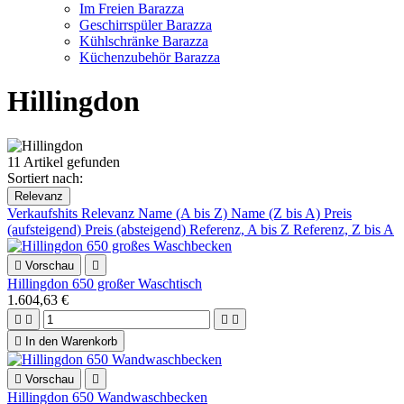
Im Freien Barazza
Geschirrspüler Barazza
Kühlschränke Barazza
Küchenzubehör Barazza
Hillingdon
11 Artikel gefunden
Sortiert nach:
Relevanz
Verkaufshits
Relevanz
Name (A bis Z)
Name (Z bis A)
Preis
(aufsteigend)
Preis (absteigend)
Referenz, A bis Z
Referenz, Z bis A

Vorschau

Hillingdon 650 großer Waschtisch
1.604,63 €





In den Warenkorb

Vorschau

Hillingdon 650 Wandwaschbecken