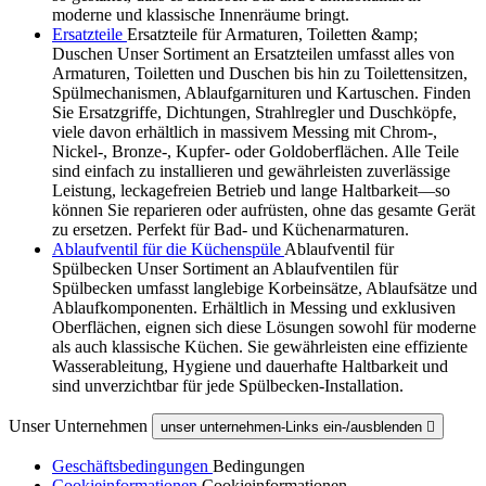
moderne und klassische Innenräume bringt.
Ersatzteile
Ersatzteile für Armaturen, Toiletten &amp;
Duschen Unser Sortiment an Ersatzteilen umfasst alles von
Armaturen, Toiletten und Duschen bis hin zu Toilettensitzen,
Spülmechanismen, Ablaufgarnituren und Kartuschen. Finden
Sie Ersatzgriffe, Dichtungen, Strahlregler und Duschköpfe,
viele davon erhältlich in massivem Messing mit Chrom-,
Nickel-, Bronze-, Kupfer- oder Goldoberflächen. Alle Teile
sind einfach zu installieren und gewährleisten zuverlässige
Leistung, leckagefreien Betrieb und lange Haltbarkeit—so
können Sie reparieren oder aufrüsten, ohne das gesamte Gerät
zu ersetzen. Perfekt für Bad- und Küchenarmaturen.
Ablaufventil für die Küchenspüle
Ablaufventil für
Spülbecken Unser Sortiment an Ablaufventilen für
Spülbecken umfasst langlebige Korbeinsätze, Ablaufsätze und
Ablaufkomponenten. Erhältlich in Messing und exklusiven
Oberflächen, eignen sich diese Lösungen sowohl für moderne
als auch klassische Küchen. Sie gewährleisten eine effiziente
Wasserableitung, Hygiene und dauerhafte Haltbarkeit und
sind unverzichtbar für jede Spülbecken-Installation.
Unser Unternehmen
unser unternehmen-Links ein-/ausblenden

Geschäftsbedingungen
Bedingungen
Cookieinformationen
Cookieinformationen