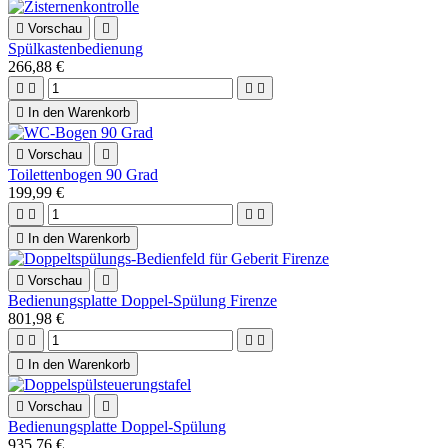

Vorschau

Spülkastenbedienung
266,88 €





In den Warenkorb

Vorschau

Toilettenbogen 90 Grad
199,99 €





In den Warenkorb

Vorschau

Bedienungsplatte Doppel-Spülung Firenze
801,98 €





In den Warenkorb

Vorschau

Bedienungsplatte Doppel-Spülung
935,76 €