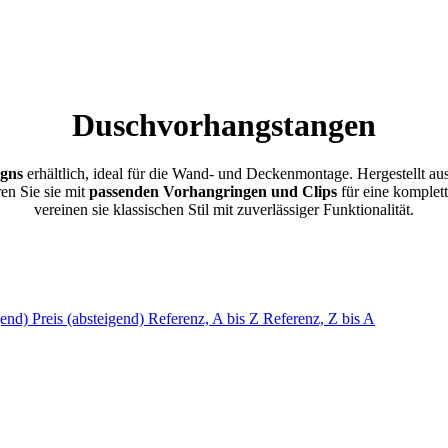
Duschvorhangstangen
igns
erhältlich, ideal für die Wand- und Deckenmontage. Hergestellt a
en Sie sie mit
passenden Vorhangringen und Clips
für eine komplet
vereinen sie klassischen Stil mit zuverlässiger Funktionalität.
igend)
Preis (absteigend)
Referenz, A bis Z
Referenz, Z bis A