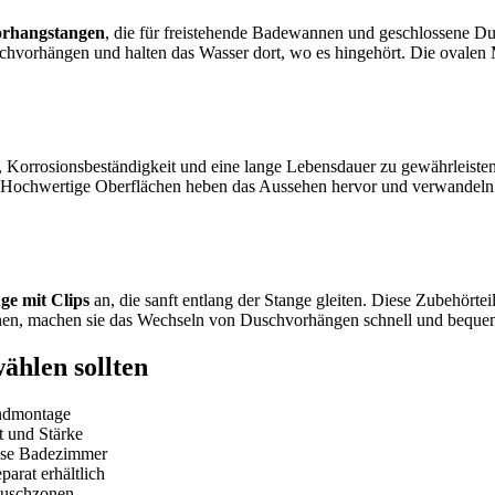
orhangstangen
, die für freistehende Badewannen und geschlossene Du
vorhängen und halten das Wasser dort, wo es hingehört. Die ovalen Mo
, Korrosionsbeständigkeit und eine lange Lebensdauer zu gewährleiste
ch. Hochwertige Oberflächen heben das Aussehen hervor und verwandeln 
ge mit Clips
an, die sanft entlang der Stange gleiten. Diese Zubehörtei
rnen, machen sie das Wechseln von Duschvorhängen schnell und beque
hlen sollten
andmontage
t und Stärke
iöse Badezimmer
arat erhältlich
Duschzonen