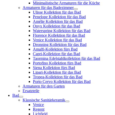
Minimalistische Armaturen für die Küche
Armaturen für das Badezimmer
Ulisse Kollektion für das Bad
Penelope Kollektion für das Bad
Amélie Kollektion für das Bad
Onyx Kollektion für das Bad
Waterspring Kollektion für das Bad
Florence Kollektion für das Bad
Venice Kollektion für das Bad
Dronning Kollektion für das Bad
Amalfi-Kollektion fürs Bad
Capri-Kollektion für das Bad
Taormina Edelstahlkollektion für das Bad
Portofino Kollektion fürs Bad
Siena Kollektion fürs Bad
Lipari-Kollektion für das Bad
Tropea-Kollektion für das Bad
Porto Cervo Kollektion für das Bad
Armaturen für den Garten
Ersatzteile
Bad
Klassische Sanitärkeramik
Venice
Regent
Lichfield