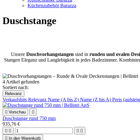
Küchenzubehör Barazza
Duschstange
Unsere
Duschvorhangstangen
sind in
runden und ovalen Des
Stangen Eleganz und Langlebigkeit in jedes Badezimmer. Kombinier
4 Artikel gefunden
Sortiert nach:
Relevanz
Verkaufshits
Relevanz
Name (A bis Z)
Name (Z bis A)
Preis (aufste

Vorschau

Duschstange rund 750 mm
935,76 €





In den Warenkorb