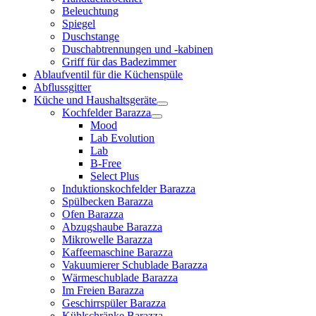
Beleuchtung
Spiegel
Duschstange
Duschabtrennungen und -kabinen
Griff für das Badezimmer
Ablaufventil für die Küchenspüle
Abflussgitter
Küche und Haushaltsgeräte
Kochfelder Barazza
Mood
Lab Evolution
Lab
B-Free
Select Plus
Induktionskochfelder Barazza
Spülbecken Barazza
Ofen Barazza
Abzugshaube Barazza
Mikrowelle Barazza
Kaffeemaschine Barazza
Vakuumierer Schublade Barazza
Wärmeschublade Barazza
Im Freien Barazza
Geschirrspüler Barazza
Kühlschränke Barazza