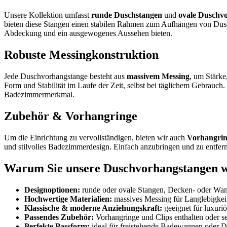
Unsere Kollektion umfasst
runde Duschstangen
und
ovale Duschv
bieten diese Stangen einen stabilen Rahmen zum Aufhängen von Dusch
Abdeckung und ein ausgewogenes Aussehen bieten.
Robuste Messingkonstruktion
Jede Duschvorhangstange besteht aus
massivem Messing
, um Stärke
Form und Stabilität im Laufe der Zeit, selbst bei täglichem Gebrau
Badezimmermerkmal.
Zubehör & Vorhangringe
Um die Einrichtung zu vervollständigen, bieten wir auch
Vorhangrin
und stilvolles Badezimmerdesign. Einfach anzubringen und zu entfe
Warum Sie unsere Duschvorhangstangen wä
Designoptionen:
runde oder ovale Stangen, Decken- oder W
Hochwertige Materialien:
massives Messing für Langlebigkei
Klassische & moderne Anziehungskraft:
geeignet für luxur
Passendes Zubehör:
Vorhangringe und Clips enthalten oder sep
Perfekte Passform:
ideal für freistehende Badewannen oder 