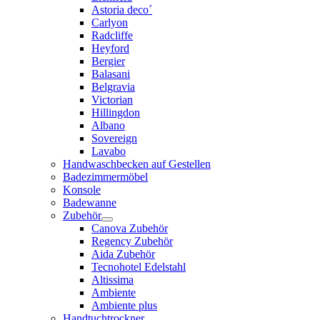
Astoria deco´
Carlyon
Radcliffe
Heyford
Bergier
Balasani
Belgravia
Victorian
Hillingdon
Albano
Sovereign
Lavabo
Handwaschbecken auf Gestellen
Badezimmermöbel
Konsole
Badewanne
Zubehör
Canova Zubehör
Regency Zubehör
Aida Zubehör
Tecnohotel Edelstahl
Altissima
Ambiente
Ambiente plus
Handtuchtrockner