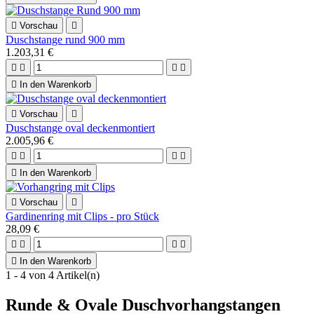

Vorschau

Duschstange rund 900 mm
1.203,31 €





In den Warenkorb

Vorschau

Duschstange oval deckenmontiert
2.005,96 €





In den Warenkorb

Vorschau

Gardinenring mit Clips - pro Stück
28,09 €





In den Warenkorb
1 - 4 von 4 Artikel(n)
Runde & Ovale Duschvorhangstangen