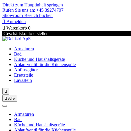
Direkt zum Hauptinhalt springen
Rufen Sie uns an: +45 39274707
Showroom-Besuch buchen

Anmelden

Warenkorb
0
Geschäftskonto erstellen
Armaturen
Bad
Küche und Haushaltsgeräte
Ablaufventil für die Küchenspüle
Abflussgitter
Ersatzteile
Lavastein


Alle
Armaturen
Bad
Küche und Haushaltsgeräte
Ablaufventil für die Küchenspüle