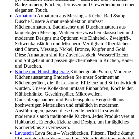
Badezimmern, Küchen, Terrassen und Gewerberäumen einen
eleganten Touch.
Armaturen
Armaturen aus Messing – Küche, Bad &amp;
Dusche Unsere Armaturenkollektion umfasst
Küchenarmaturen, Badmischer und Duscharmaturen aus
langlebigem Messing. Wählen Sie zwischen klassischen und
modernen Designs mit Optionen wie Einhebel-, Zweigriff-,
Schwenkausläufen und Mischern. Verfügbare Oberflächen
sind Chrom, Messing, Nickel, Bronze, Kupfer und Gold.
Diese Armaturen sind für Zuverlässigkeit, Wassereffizienz
und Stil gebaut und passen gleichermaßen in Küchen, Bäder
und Duschen.
Küche und Haushaltsgeräte
Küchengeräte &amp; Moderne
Küchenausstattung Entdecken Sie unser Sortiment an
Küchengeräten, die für Leistung, Effizienz und Stil entwickelt
wurden. Unsere Kollektion umfasst Einbauöfen, Kochfelder,
Kühlschränke, Geschirrspüler, Mikrowellen,
Dunstabzugshauben und Küchenspülen. Hergestellt aus
hochwertigen Materialien und erhältlich in modernen
Ausführungen, passen diese Geräte perfekt in sowohl
moderne als auch traditionelle Küchen. Jedes Produkt vereint
Haltbarkeit, Energieeffizienz und Design, um Ihr tägliches
Kocherlebnis zu verbessern.
Lavastein
Lava Stein – Waschbecken, Fliesen, Tische &amp;
PlattenEntdecken Sie unsere Lava-Stein-Kollektion, gefertigt