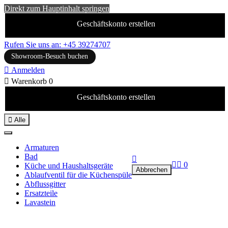
Direkt zum Hauptinhalt springen
Geschäftskonto erstellen
Rufen Sie uns an: +45 39274707
Showroom-Besuch buchen

Anmelden

Warenkorb
0
Geschäftskonto erstellen

Alle
Armaturen
Bad



0
Küche und Haushaltsgeräte
Abbrechen
Ablaufventil für die Küchenspüle
Abflussgitter
Ersatzteile
Lavastein