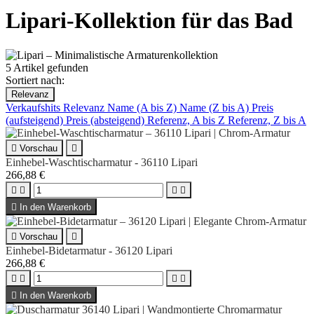
Lipari-Kollektion für das Bad
5 Artikel gefunden
Sortiert nach:
Relevanz
Verkaufshits
Relevanz
Name (A bis Z)
Name (Z bis A)
Preis
(aufsteigend)
Preis (absteigend)
Referenz, A bis Z
Referenz, Z bis A

Vorschau

Einhebel-Waschtischarmatur - 36110 Lipari
266,88 €





In den Warenkorb

Vorschau

Einhebel-Bidetarmatur - 36120 Lipari
266,88 €





In den Warenkorb