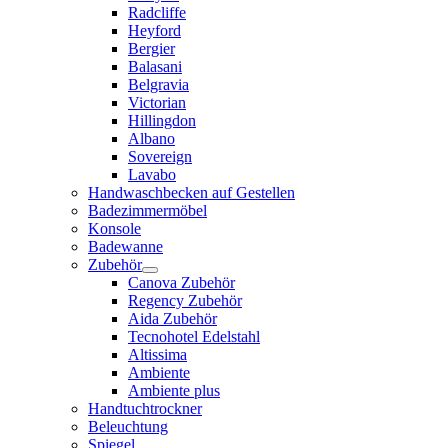
Radcliffe
Heyford
Bergier
Balasani
Belgravia
Victorian
Hillingdon
Albano
Sovereign
Lavabo
Handwaschbecken auf Gestellen
Badezimmermöbel
Konsole
Badewanne
Zubehör
Canova Zubehör
Regency Zubehör
Aida Zubehör
Tecnohotel Edelstahl
Altissima
Ambiente
Ambiente plus
Handtuchtrockner
Beleuchtung
Spiegel