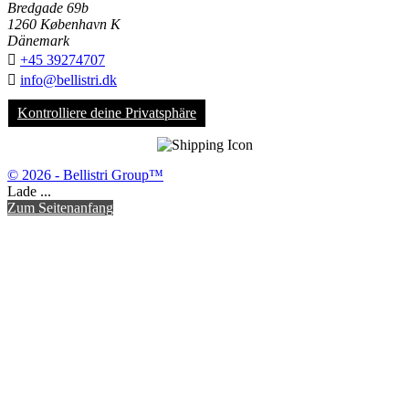
Bredgade 69b
1260 København K
Dänemark

+45 39274707

info@bellistri.dk
Kontrolliere deine Privatsphäre
© 2026 - Bellistri Group™
Lade ...
Zum Seitenanfang