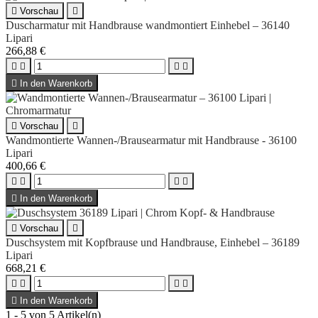

Vorschau

Duscharmatur mit Handbrause wandmontiert Einhebel – 36140
Lipari
266,88 €





In den Warenkorb

Vorschau

Wandmontierte Wannen-/Brausearmatur mit Handbrause - 36100
Lipari
400,66 €





In den Warenkorb

Vorschau

Duschsystem mit Kopfbrause und Handbrause, Einhebel – 36189
Lipari
668,21 €





In den Warenkorb
1 - 5 von 5 Artikel(n)