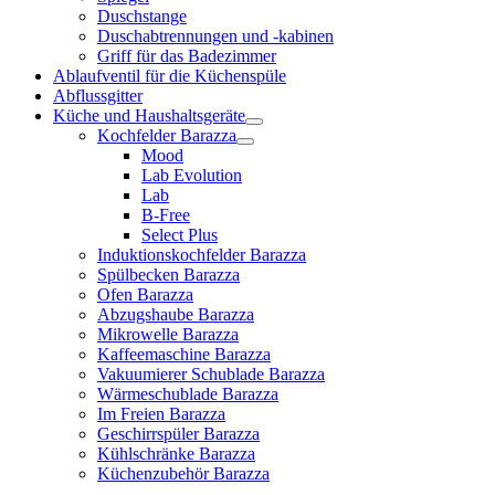
Duschstange
Duschabtrennungen und -kabinen
Griff für das Badezimmer
Ablaufventil für die Küchenspüle
Abflussgitter
Küche und Haushaltsgeräte
Kochfelder Barazza
Mood
Lab Evolution
Lab
B-Free
Select Plus
Induktionskochfelder Barazza
Spülbecken Barazza
Ofen Barazza
Abzugshaube Barazza
Mikrowelle Barazza
Kaffeemaschine Barazza
Vakuumierer Schublade Barazza
Wärmeschublade Barazza
Im Freien Barazza
Geschirrspüler Barazza
Kühlschränke Barazza
Küchenzubehör Barazza