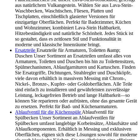
aus natürlichem Vulkangestein. Wählen Sie aus Lava-Stein-
Waschbecken, Waschtischen, Fliesen, Platten und
Tischplatten, einschließlich glasierter Versionen für
einzigartige Oberflächen. Perfekt für Badezimmer, Küchen
und Wohnzimmer, kombiniert Lava-Stein Haltbarkeit,
Hitzebeständigkeit und natürliche Schönheit. Jedes Stück ist
so gestaltet, dass es zeitlosen Stil und Funktionalität in
moderne und klassische Innenräume bringt.
Ersatzteile
Ersatzteile für Armaturen, Toiletten &amp;
Duschen Unser Sortiment an Ersatzteilen umfasst alles von
Armaturen, Toiletten und Duschen bis hin zu Toilettensitzen,
Spülmechanismen, Ablaufgarnituren und Kartuschen. Finden
Sie Ersatzgriffe, Dichtungen, Strahlregler und Duschköpfe,
viele davon erhältlich in massivem Messing mit Chrom-,
Nickel-, Bronze-, Kupfer- oder Goldoberflächen. Alle Teile
sind einfach zu installieren und gewährleisten zuverlässige
Leistung, leckagefreien Betrieb und lange Haltbarkeit—so
können Sie reparieren oder aufrüsten, ohne das gesamte Gerät
zu ersetzen. Perfekt für Bad- und Küchenarmaturen.
Ablaufventil für die Küchenspüle
Ablaufventil für
Spülbecken Unser Sortiment an Ablaufventilen für
Spülbecken umfasst langlebige Korbeinsätze, Ablaufsätze und
Ablaufkomponenten. Erhältlich in Messing und exklusiven
Oberflächen, eignen sich diese Lösungen sowohl für moderne