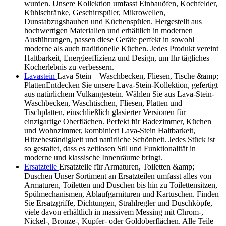
wurden. Unsere Kollektion umfasst Einbauöfen, Kochfelder,
Kühlschränke, Geschirrspüler, Mikrowellen,
Dunstabzugshauben und Küchenspülen. Hergestellt aus
hochwertigen Materialien und erhältlich in modernen
Ausführungen, passen diese Geräte perfekt in sowohl
moderne als auch traditionelle Küchen. Jedes Produkt vereint
Haltbarkeit, Energieeffizienz und Design, um Ihr tägliches
Kocherlebnis zu verbessern.
Lavastein
Lava Stein – Waschbecken, Fliesen, Tische &amp;
PlattenEntdecken Sie unsere Lava-Stein-Kollektion, gefertigt
aus natürlichem Vulkangestein. Wählen Sie aus Lava-Stein-
Waschbecken, Waschtischen, Fliesen, Platten und
Tischplatten, einschließlich glasierter Versionen für
einzigartige Oberflächen. Perfekt für Badezimmer, Küchen
und Wohnzimmer, kombiniert Lava-Stein Haltbarkeit,
Hitzebeständigkeit und natürliche Schönheit. Jedes Stück ist
so gestaltet, dass es zeitlosen Stil und Funktionalität in
moderne und klassische Innenräume bringt.
Ersatzteile
Ersatzteile für Armaturen, Toiletten &amp;
Duschen Unser Sortiment an Ersatzteilen umfasst alles von
Armaturen, Toiletten und Duschen bis hin zu Toilettensitzen,
Spülmechanismen, Ablaufgarnituren und Kartuschen. Finden
Sie Ersatzgriffe, Dichtungen, Strahlregler und Duschköpfe,
viele davon erhältlich in massivem Messing mit Chrom-,
Nickel-, Bronze-, Kupfer- oder Goldoberflächen. Alle Teile