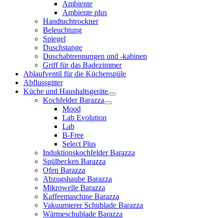
Ambiente
Ambiente plus
Handtuchtrockner
Beleuchtung
Spiegel
Duschstange
Duschabtrennungen und -kabinen
Griff für das Badezimmer
Ablaufventil für die Küchenspüle
Abflussgitter
Küche und Haushaltsgeräte
Kochfelder Barazza
Mood
Lab Evolution
Lab
B-Free
Select Plus
Induktionskochfelder Barazza
Spülbecken Barazza
Ofen Barazza
Abzugshaube Barazza
Mikrowelle Barazza
Kaffeemaschine Barazza
Vakuumierer Schublade Barazza
Wärmeschublade Barazza