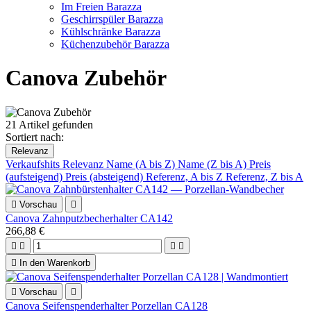
Im Freien Barazza
Geschirrspüler Barazza
Kühlschränke Barazza
Küchenzubehör Barazza
Canova Zubehör
21 Artikel gefunden
Sortiert nach:
Relevanz
Verkaufshits
Relevanz
Name (A bis Z)
Name (Z bis A)
Preis
(aufsteigend)
Preis (absteigend)
Referenz, A bis Z
Referenz, Z bis A

Vorschau

Canova Zahnputzbecherhalter CA142
266,88 €





In den Warenkorb

Vorschau

Canova Seifenspenderhalter Porzellan CA128