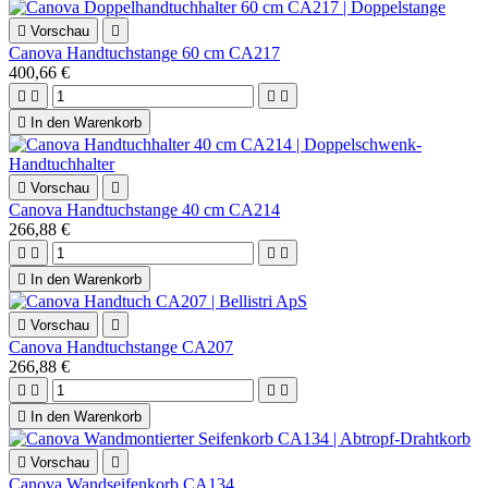

Vorschau

Canova Handtuchstange 60 cm CA217
400,66 €





In den Warenkorb

Vorschau

Canova Handtuchstange 40 cm CA214
266,88 €





In den Warenkorb

Vorschau

Canova Handtuchstange CA207
266,88 €





In den Warenkorb

Vorschau

Canova Wandseifenkorb CA134