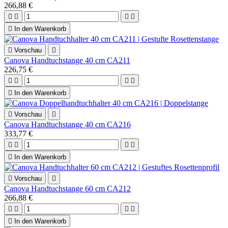
266,88 €





In den Warenkorb

Vorschau

Canova Handtuchstange 40 cm CA211
226,75 €





In den Warenkorb

Vorschau

Canova Handtuchstange 40 cm CA216
333,77 €





In den Warenkorb

Vorschau

Canova Handtuchstange 60 cm CA212
266,88 €





In den Warenkorb