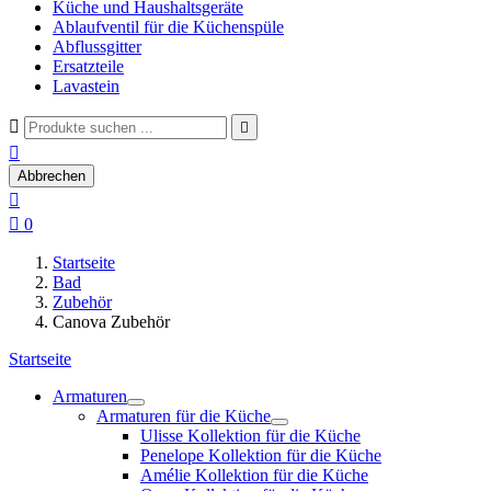
Küche und Haushaltsgeräte
Ablaufventil für die Küchenspüle
Abflussgitter
Ersatzteile
Lavastein



Abbrechen


0
Startseite
Bad
Zubehör
Canova Zubehör
Startseite
Armaturen
Armaturen für die Küche
Ulisse Kollektion für die Küche
Penelope Kollektion für die Küche
Amélie Kollektion für die Küche