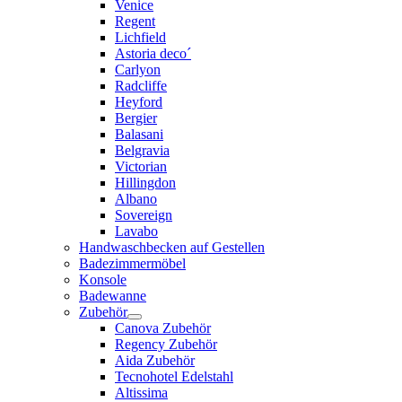
Venice
Regent
Lichfield
Astoria deco´
Carlyon
Radcliffe
Heyford
Bergier
Balasani
Belgravia
Victorian
Hillingdon
Albano
Sovereign
Lavabo
Handwaschbecken auf Gestellen
Badezimmermöbel
Konsole
Badewanne
Zubehör
Canova Zubehör
Regency Zubehör
Aida Zubehör
Tecnohotel Edelstahl
Altissima