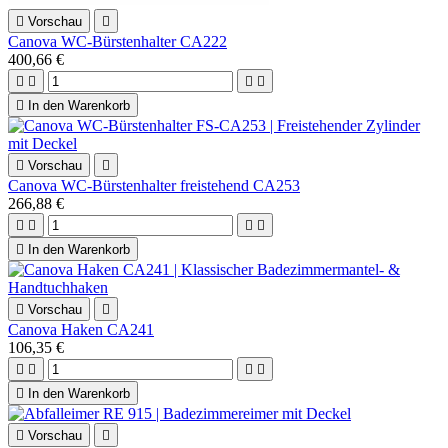

Vorschau

Canova WC-Bürstenhalter CA222
400,66 €





In den Warenkorb

Vorschau

Canova WC-Bürstenhalter freistehend CA253
266,88 €





In den Warenkorb

Vorschau

Canova Haken CA241
106,35 €





In den Warenkorb

Vorschau
