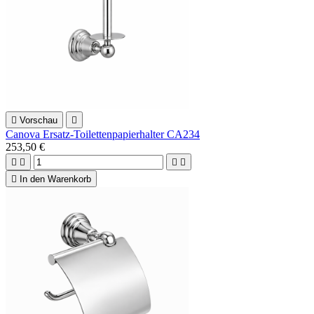

Vorschau

Canova Ersatz-Toilettenpapierhalter CA234
253,50 €





In den Warenkorb