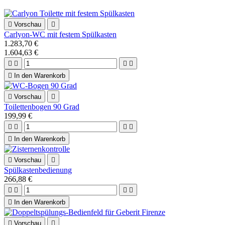

Vorschau

Carlyon-WC mit festem Spülkasten
1.283,70 €
1.604,63 €





In den Warenkorb

Vorschau

Toilettenbogen 90 Grad
199,99 €





In den Warenkorb

Vorschau

Spülkastenbedienung
266,88 €





In den Warenkorb

Vorschau
