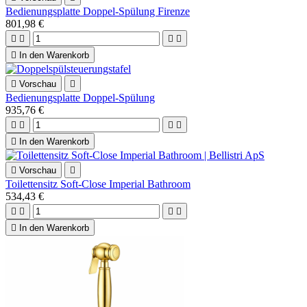
Bedienungsplatte Doppel-Spülung Firenze
801,98 €





In den Warenkorb

Vorschau

Bedienungsplatte Doppel-Spülung
935,76 €





In den Warenkorb

Vorschau

Toilettensitz Soft-Close Imperial Bathroom
534,43 €





In den Warenkorb