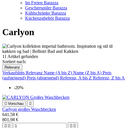
Im Freien Barazza
Geschirrspüler Barazza
Kühlschränke Barazza
Küchenzubehör Barazza
Carlyon
11 Artikel gefunden
Sortiert nach:
Relevanz
Verkaufshits
Relevanz
Name (A bis Z)
Name (Z bis A)
Preis
(aufsteigend)
Preis (absteigend)
Referenz, A bis Z
Referenz, Z bis A
-20%

Vorschau

Carlyon großes Waschbecken
641,58 €
801,98 €



