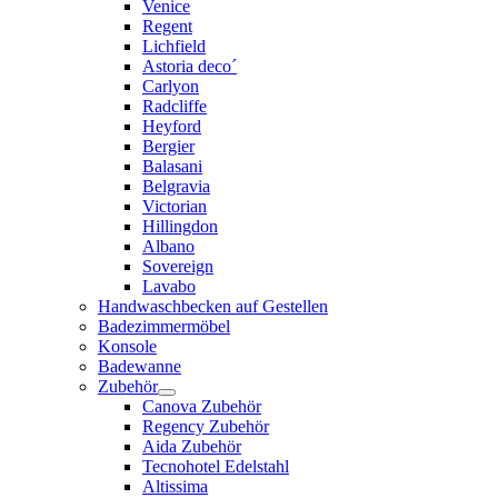
Venice
Regent
Lichfield
Astoria deco´
Carlyon
Radcliffe
Heyford
Bergier
Balasani
Belgravia
Victorian
Hillingdon
Albano
Sovereign
Lavabo
Handwaschbecken auf Gestellen
Badezimmermöbel
Konsole
Badewanne
Zubehör
Canova Zubehör
Regency Zubehör
Aida Zubehör
Tecnohotel Edelstahl
Altissima