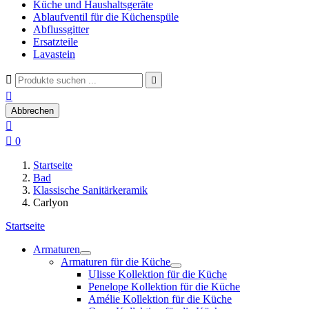
Küche und Haushaltsgeräte
Ablaufventil für die Küchenspüle
Abflussgitter
Ersatzteile
Lavastein



Abbrechen


0
Startseite
Bad
Klassische Sanitärkeramik
Carlyon
Startseite
Armaturen
Armaturen für die Küche
Ulisse Kollektion für die Küche
Penelope Kollektion für die Küche
Amélie Kollektion für die Küche