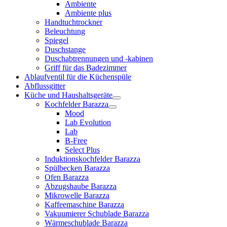
Ambiente
Ambiente plus
Handtuchtrockner
Beleuchtung
Spiegel
Duschstange
Duschabtrennungen und -kabinen
Griff für das Badezimmer
Ablaufventil für die Küchenspüle
Abflussgitter
Küche und Haushaltsgeräte
Kochfelder Barazza
Mood
Lab Evolution
Lab
B-Free
Select Plus
Induktionskochfelder Barazza
Spülbecken Barazza
Ofen Barazza
Abzugshaube Barazza
Mikrowelle Barazza
Kaffeemaschine Barazza
Vakuumierer Schublade Barazza
Wärmeschublade Barazza