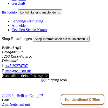
Geschäft
Ihr Konto
Kontolinks ein-/ausblenden

Sendungsverfolgung
Anmelden
Erstellen Sie ein Konto
Shop-Einstellungen
Shop-Informationen ein-/ausblenden

Bellistri ApS
Bredgade 69b
1260 København K
Dänemark

+45 39274707

info@bellistri.dk
Kontrolliere deine Privatsphäre
© 2026 - Bellistri Group™
Kundendienst Offline
Lade ...
Zum Seitenanfang