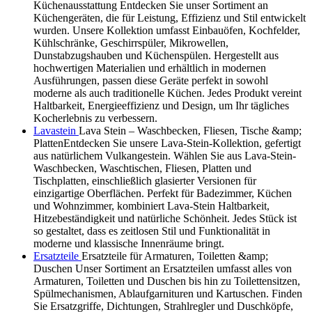
Küchenausstattung Entdecken Sie unser Sortiment an
Küchengeräten, die für Leistung, Effizienz und Stil entwickelt
wurden. Unsere Kollektion umfasst Einbauöfen, Kochfelder,
Kühlschränke, Geschirrspüler, Mikrowellen,
Dunstabzugshauben und Küchenspülen. Hergestellt aus
hochwertigen Materialien und erhältlich in modernen
Ausführungen, passen diese Geräte perfekt in sowohl
moderne als auch traditionelle Küchen. Jedes Produkt vereint
Haltbarkeit, Energieeffizienz und Design, um Ihr tägliches
Kocherlebnis zu verbessern.
Lavastein
Lava Stein – Waschbecken, Fliesen, Tische &amp;
PlattenEntdecken Sie unsere Lava-Stein-Kollektion, gefertigt
aus natürlichem Vulkangestein. Wählen Sie aus Lava-Stein-
Waschbecken, Waschtischen, Fliesen, Platten und
Tischplatten, einschließlich glasierter Versionen für
einzigartige Oberflächen. Perfekt für Badezimmer, Küchen
und Wohnzimmer, kombiniert Lava-Stein Haltbarkeit,
Hitzebeständigkeit und natürliche Schönheit. Jedes Stück ist
so gestaltet, dass es zeitlosen Stil und Funktionalität in
moderne und klassische Innenräume bringt.
Ersatzteile
Ersatzteile für Armaturen, Toiletten &amp;
Duschen Unser Sortiment an Ersatzteilen umfasst alles von
Armaturen, Toiletten und Duschen bis hin zu Toilettensitzen,
Spülmechanismen, Ablaufgarnituren und Kartuschen. Finden
Sie Ersatzgriffe, Dichtungen, Strahlregler und Duschköpfe,