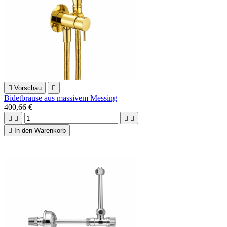

Vorschau

Bidetbrause aus massivem Messing
400,66 €





In den Warenkorb