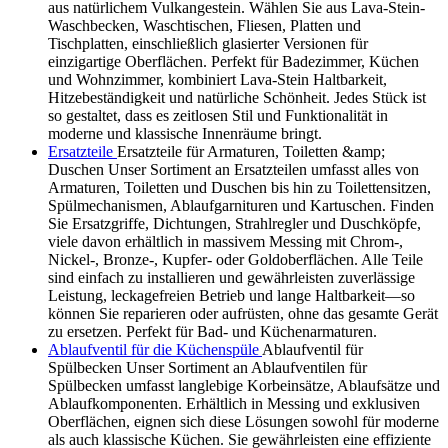
aus natürlichem Vulkangestein. Wählen Sie aus Lava-Stein-
Waschbecken, Waschtischen, Fliesen, Platten und
Tischplatten, einschließlich glasierter Versionen für
einzigartige Oberflächen. Perfekt für Badezimmer, Küchen
und Wohnzimmer, kombiniert Lava-Stein Haltbarkeit,
Hitzebeständigkeit und natürliche Schönheit. Jedes Stück ist
so gestaltet, dass es zeitlosen Stil und Funktionalität in
moderne und klassische Innenräume bringt.
Ersatzteile
Ersatzteile für Armaturen, Toiletten &amp;
Duschen Unser Sortiment an Ersatzteilen umfasst alles von
Armaturen, Toiletten und Duschen bis hin zu Toilettensitzen,
Spülmechanismen, Ablaufgarnituren und Kartuschen. Finden
Sie Ersatzgriffe, Dichtungen, Strahlregler und Duschköpfe,
viele davon erhältlich in massivem Messing mit Chrom-,
Nickel-, Bronze-, Kupfer- oder Goldoberflächen. Alle Teile
sind einfach zu installieren und gewährleisten zuverlässige
Leistung, leckagefreien Betrieb und lange Haltbarkeit—so
können Sie reparieren oder aufrüsten, ohne das gesamte Gerät
zu ersetzen. Perfekt für Bad- und Küchenarmaturen.
Ablaufventil für die Küchenspüle
Ablaufventil für
Spülbecken Unser Sortiment an Ablaufventilen für
Spülbecken umfasst langlebige Korbeinsätze, Ablaufsätze und
Ablaufkomponenten. Erhältlich in Messing und exklusiven
Oberflächen, eignen sich diese Lösungen sowohl für moderne
als auch klassische Küchen. Sie gewährleisten eine effiziente