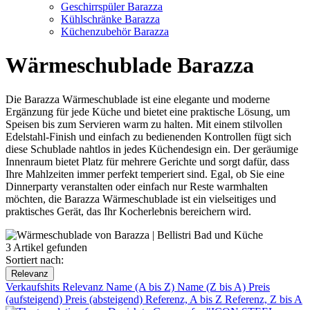
Geschirrspüler Barazza
Kühlschränke Barazza
Küchenzubehör Barazza
Wärmeschublade Barazza
Die Barazza Wärmeschublade ist eine elegante und moderne
Ergänzung für jede Küche und bietet eine praktische Lösung, um
Speisen bis zum Servieren warm zu halten. Mit einem stilvollen
Edelstahl-Finish und einfach zu bedienenden Kontrollen fügt sich
diese Schublade nahtlos in jedes Küchendesign ein. Der geräumige
Innenraum bietet Platz für mehrere Gerichte und sorgt dafür, dass
Ihre Mahlzeiten immer perfekt temperiert sind. Egal, ob Sie eine
Dinnerparty veranstalten oder einfach nur Reste warmhalten
möchten, die Barazza Wärmeschublade ist ein vielseitiges und
praktisches Gerät, das Ihr Kocherlebnis bereichern wird.
3 Artikel gefunden
Sortiert nach:
Relevanz
Verkaufshits
Relevanz
Name (A bis Z)
Name (Z bis A)
Preis
(aufsteigend)
Preis (absteigend)
Referenz, A bis Z
Referenz, Z bis A