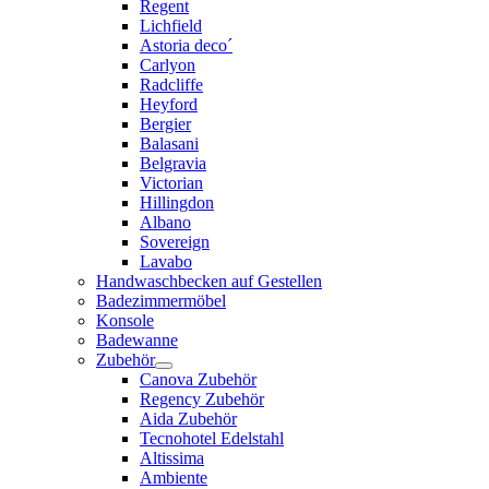
Regent
Lichfield
Astoria deco´
Carlyon
Radcliffe
Heyford
Bergier
Balasani
Belgravia
Victorian
Hillingdon
Albano
Sovereign
Lavabo
Handwaschbecken auf Gestellen
Badezimmermöbel
Konsole
Badewanne
Zubehör
Canova Zubehör
Regency Zubehör
Aida Zubehör
Tecnohotel Edelstahl
Altissima
Ambiente