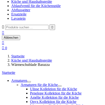
Küche und Haushaltsgeräte
Ablaufventil für die Küchenspüle
Abflussgitter
Ersatzteile
Lavastein



Abbrechen


0
Startseite
Küche und Haushaltsgeräte
Wärmeschublade Barazza
Startseite
Armaturen
Armaturen für die Küche
Ulisse Kollektion für die Küche
Penelope Kollektion für die Küche
Amélie Kollektion für die Küche
Onyx Kollektion für die Küche