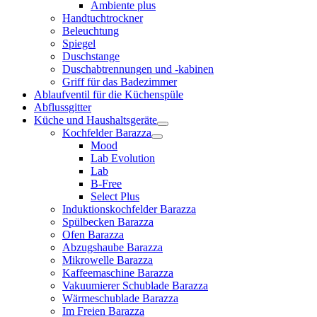
Ambiente plus
Handtuchtrockner
Beleuchtung
Spiegel
Duschstange
Duschabtrennungen und -kabinen
Griff für das Badezimmer
Ablaufventil für die Küchenspüle
Abflussgitter
Küche und Haushaltsgeräte
Kochfelder Barazza
Mood
Lab Evolution
Lab
B-Free
Select Plus
Induktionskochfelder Barazza
Spülbecken Barazza
Ofen Barazza
Abzugshaube Barazza
Mikrowelle Barazza
Kaffeemaschine Barazza
Vakuumierer Schublade Barazza
Wärmeschublade Barazza
Im Freien Barazza