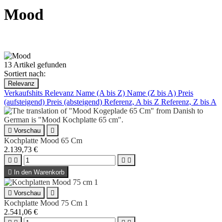
Mood
13 Artikel gefunden
Sortiert nach:
Relevanz
Verkaufshits
Relevanz
Name (A bis Z)
Name (Z bis A)
Preis
(aufsteigend)
Preis (absteigend)
Referenz, A bis Z
Referenz, Z bis A

Vorschau

Kochplatte Mood 65 Cm
2.139,73 €





In den Warenkorb

Vorschau

Kochplatte Mood 75 Cm 1
2.541,06 €