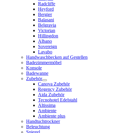
Radcliffe
Heyford
Bergier
Balasani
Belgravia
Victorian
Hillingdon
Albano
Sovereign
Lavabo
Handwaschbecken auf Gestellen
Badezimmermöbel
Konsole
Badewanne
Zubehör
Canova Zubehör
Regency Zubehör
Aida Zubehör
Tecnohotel Edelstahl
Altissima
Ambiente
Ambiente plus
Handtuchtrockner
Beleuchtung
Spiegel