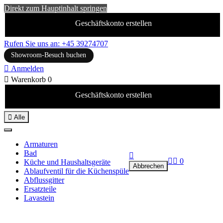
Direkt zum Hauptinhalt springen
Geschäftskonto erstellen
Rufen Sie uns an: +45 39274707
Showroom-Besuch buchen

Anmelden

Warenkorb
0
Geschäftskonto erstellen

Alle
Armaturen
Bad



0
Küche und Haushaltsgeräte
Abbrechen
Ablaufventil für die Küchenspüle
Abflussgitter
Ersatzteile
Lavastein