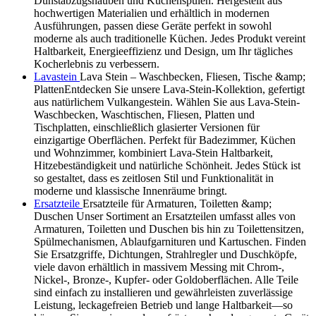
Dunstabzugshauben und Küchenspülen. Hergestellt aus
hochwertigen Materialien und erhältlich in modernen
Ausführungen, passen diese Geräte perfekt in sowohl
moderne als auch traditionelle Küchen. Jedes Produkt vereint
Haltbarkeit, Energieeffizienz und Design, um Ihr tägliches
Kocherlebnis zu verbessern.
Lavastein
Lava Stein – Waschbecken, Fliesen, Tische &amp;
PlattenEntdecken Sie unsere Lava-Stein-Kollektion, gefertigt
aus natürlichem Vulkangestein. Wählen Sie aus Lava-Stein-
Waschbecken, Waschtischen, Fliesen, Platten und
Tischplatten, einschließlich glasierter Versionen für
einzigartige Oberflächen. Perfekt für Badezimmer, Küchen
und Wohnzimmer, kombiniert Lava-Stein Haltbarkeit,
Hitzebeständigkeit und natürliche Schönheit. Jedes Stück ist
so gestaltet, dass es zeitlosen Stil und Funktionalität in
moderne und klassische Innenräume bringt.
Ersatzteile
Ersatzteile für Armaturen, Toiletten &amp;
Duschen Unser Sortiment an Ersatzteilen umfasst alles von
Armaturen, Toiletten und Duschen bis hin zu Toilettensitzen,
Spülmechanismen, Ablaufgarnituren und Kartuschen. Finden
Sie Ersatzgriffe, Dichtungen, Strahlregler und Duschköpfe,
viele davon erhältlich in massivem Messing mit Chrom-,
Nickel-, Bronze-, Kupfer- oder Goldoberflächen. Alle Teile
sind einfach zu installieren und gewährleisten zuverlässige
Leistung, leckagefreien Betrieb und lange Haltbarkeit—so