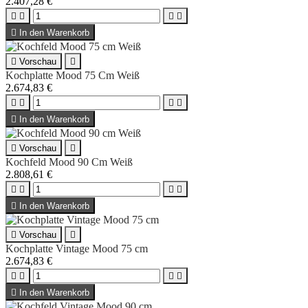
2.407,28 €





In den Warenkorb

Vorschau

Kochplatte Mood 75 Cm Weiß
2.674,83 €





In den Warenkorb

Vorschau

Kochfeld Mood 90 Cm Weiß
2.808,61 €





In den Warenkorb

Vorschau

Kochplatte Vintage Mood 75 cm
2.674,83 €





In den Warenkorb