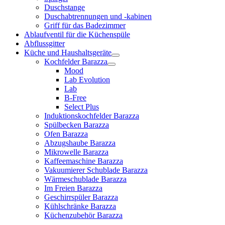
Duschstange
Duschabtrennungen und -kabinen
Griff für das Badezimmer
Ablaufventil für die Küchenspüle
Abflussgitter
Küche und Haushaltsgeräte
Kochfelder Barazza
Mood
Lab Evolution
Lab
B-Free
Select Plus
Induktionskochfelder Barazza
Spülbecken Barazza
Ofen Barazza
Abzugshaube Barazza
Mikrowelle Barazza
Kaffeemaschine Barazza
Vakuumierer Schublade Barazza
Wärmeschublade Barazza
Im Freien Barazza
Geschirrspüler Barazza
Kühlschränke Barazza
Küchenzubehör Barazza