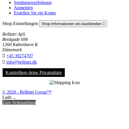
Sendungsverfolgung
Anmelden
Erstellen Sie ein Konto
Shop-Einstellungen
Shop-Informationen ein-/ausblenden

Bellistri ApS
Bredgade 69b
1260 København K
Dänemark

+45 39274707

info@bellistri.dk
Kontrolliere deine Privatsphäre
© 2026 - Bellistri Group™
Lade ...
Zum Seitenanfang