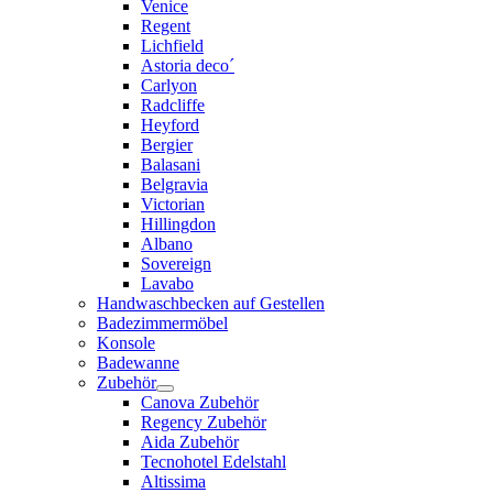
Venice
Regent
Lichfield
Astoria deco´
Carlyon
Radcliffe
Heyford
Bergier
Balasani
Belgravia
Victorian
Hillingdon
Albano
Sovereign
Lavabo
Handwaschbecken auf Gestellen
Badezimmermöbel
Konsole
Badewanne
Zubehör
Canova Zubehör
Regency Zubehör
Aida Zubehör
Tecnohotel Edelstahl
Altissima