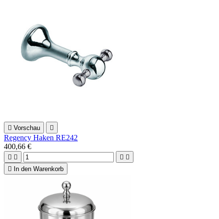

Vorschau

Regency Haken RE242
400,66 €





In den Warenkorb