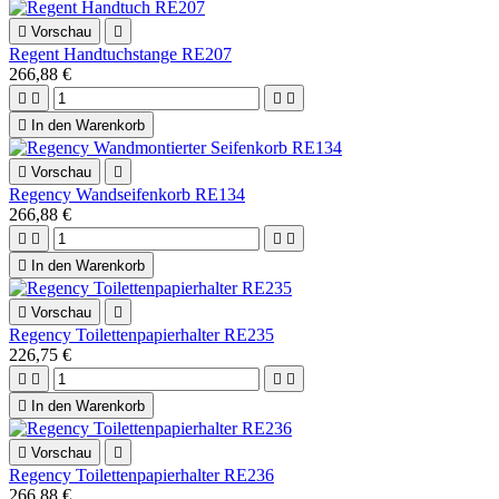

Vorschau

Regent Handtuchstange RE207
266,88 €





In den Warenkorb

Vorschau

Regency Wandseifenkorb RE134
266,88 €





In den Warenkorb

Vorschau

Regency Toilettenpapierhalter RE235
226,75 €





In den Warenkorb

Vorschau

Regency Toilettenpapierhalter RE236
266,88 €