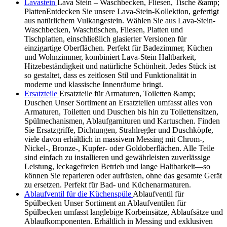
Lavastein
Lava Stein – Waschbecken, Fliesen, Tische &amp;
PlattenEntdecken Sie unsere Lava-Stein-Kollektion, gefertigt
aus natürlichem Vulkangestein. Wählen Sie aus Lava-Stein-
Waschbecken, Waschtischen, Fliesen, Platten und
Tischplatten, einschließlich glasierter Versionen für
einzigartige Oberflächen. Perfekt für Badezimmer, Küchen
und Wohnzimmer, kombiniert Lava-Stein Haltbarkeit,
Hitzebeständigkeit und natürliche Schönheit. Jedes Stück ist
so gestaltet, dass es zeitlosen Stil und Funktionalität in
moderne und klassische Innenräume bringt.
Ersatzteile
Ersatzteile für Armaturen, Toiletten &amp;
Duschen Unser Sortiment an Ersatzteilen umfasst alles von
Armaturen, Toiletten und Duschen bis hin zu Toilettensitzen,
Spülmechanismen, Ablaufgarnituren und Kartuschen. Finden
Sie Ersatzgriffe, Dichtungen, Strahlregler und Duschköpfe,
viele davon erhältlich in massivem Messing mit Chrom-,
Nickel-, Bronze-, Kupfer- oder Goldoberflächen. Alle Teile
sind einfach zu installieren und gewährleisten zuverlässige
Leistung, leckagefreien Betrieb und lange Haltbarkeit—so
können Sie reparieren oder aufrüsten, ohne das gesamte Gerät
zu ersetzen. Perfekt für Bad- und Küchenarmaturen.
Ablaufventil für die Küchenspüle
Ablaufventil für
Spülbecken Unser Sortiment an Ablaufventilen für
Spülbecken umfasst langlebige Korbeinsätze, Ablaufsätze und
Ablaufkomponenten. Erhältlich in Messing und exklusiven