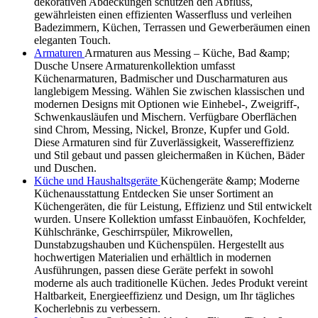
dekorativen Abdeckungen schützen den Abfluss,
gewährleisten einen effizienten Wasserfluss und verleihen
Badezimmern, Küchen, Terrassen und Gewerberäumen einen
eleganten Touch.
Armaturen
Armaturen aus Messing – Küche, Bad &amp;
Dusche Unsere Armaturenkollektion umfasst
Küchenarmaturen, Badmischer und Duscharmaturen aus
langlebigem Messing. Wählen Sie zwischen klassischen und
modernen Designs mit Optionen wie Einhebel-, Zweigriff-,
Schwenkausläufen und Mischern. Verfügbare Oberflächen
sind Chrom, Messing, Nickel, Bronze, Kupfer und Gold.
Diese Armaturen sind für Zuverlässigkeit, Wassereffizienz
und Stil gebaut und passen gleichermaßen in Küchen, Bäder
und Duschen.
Küche und Haushaltsgeräte
Küchengeräte &amp; Moderne
Küchenausstattung Entdecken Sie unser Sortiment an
Küchengeräten, die für Leistung, Effizienz und Stil entwickelt
wurden. Unsere Kollektion umfasst Einbauöfen, Kochfelder,
Kühlschränke, Geschirrspüler, Mikrowellen,
Dunstabzugshauben und Küchenspülen. Hergestellt aus
hochwertigen Materialien und erhältlich in modernen
Ausführungen, passen diese Geräte perfekt in sowohl
moderne als auch traditionelle Küchen. Jedes Produkt vereint
Haltbarkeit, Energieeffizienz und Design, um Ihr tägliches
Kocherlebnis zu verbessern.