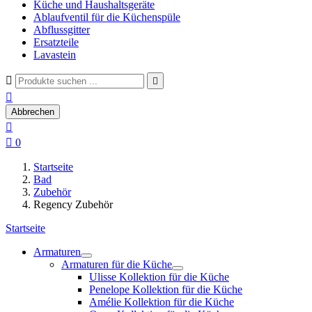
Küche und Haushaltsgeräte
Ablaufventil für die Küchenspüle
Abflussgitter
Ersatzteile
Lavastein



Abbrechen


0
Startseite
Bad
Zubehör
Regency Zubehör
Startseite
Armaturen
Armaturen für die Küche
Ulisse Kollektion für die Küche
Penelope Kollektion für die Küche
Amélie Kollektion für die Küche