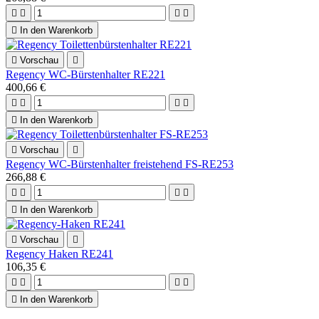





In den Warenkorb

Vorschau

Regency WC-Bürstenhalter RE221
400,66 €





In den Warenkorb

Vorschau

Regency WC-Bürstenhalter freistehend FS-RE253
266,88 €





In den Warenkorb

Vorschau

Regency Haken RE241
106,35 €





In den Warenkorb