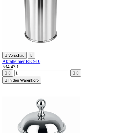

Vorschau

Abfalleimer RE 916
534,43 €





In den Warenkorb