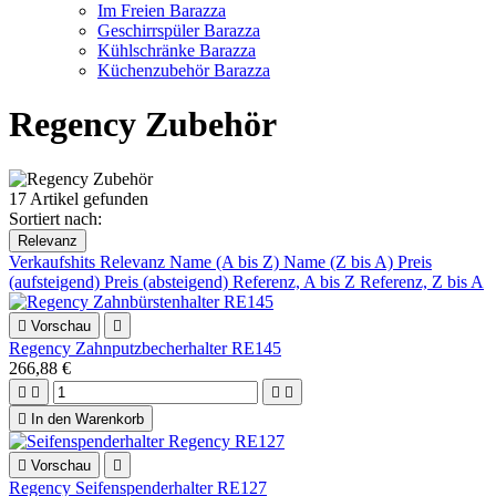
Im Freien Barazza
Geschirrspüler Barazza
Kühlschränke Barazza
Küchenzubehör Barazza
Regency Zubehör
17 Artikel gefunden
Sortiert nach:
Relevanz
Verkaufshits
Relevanz
Name (A bis Z)
Name (Z bis A)
Preis
(aufsteigend)
Preis (absteigend)
Referenz, A bis Z
Referenz, Z bis A

Vorschau

Regency Zahnputzbecherhalter RE145
266,88 €





In den Warenkorb

Vorschau

Regency Seifenspenderhalter RE127