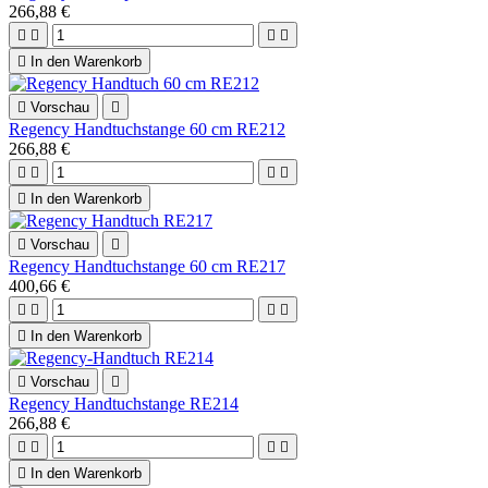
266,88 €





In den Warenkorb

Vorschau

Regency Handtuchstange 60 cm RE212
266,88 €





In den Warenkorb

Vorschau

Regency Handtuchstange 60 cm RE217
400,66 €





In den Warenkorb

Vorschau

Regency Handtuchstange RE214
266,88 €





In den Warenkorb