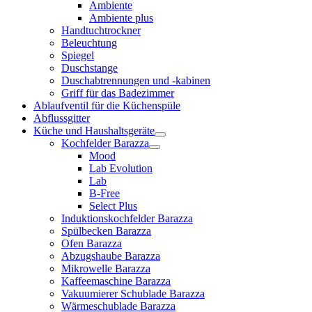
Ambiente
Ambiente plus
Handtuchtrockner
Beleuchtung
Spiegel
Duschstange
Duschabtrennungen und -kabinen
Griff für das Badezimmer
Ablaufventil für die Küchenspüle
Abflussgitter
Küche und Haushaltsgeräte
Kochfelder Barazza
Mood
Lab Evolution
Lab
B-Free
Select Plus
Induktionskochfelder Barazza
Spülbecken Barazza
Ofen Barazza
Abzugshaube Barazza
Mikrowelle Barazza
Kaffeemaschine Barazza
Vakuumierer Schublade Barazza
Wärmeschublade Barazza