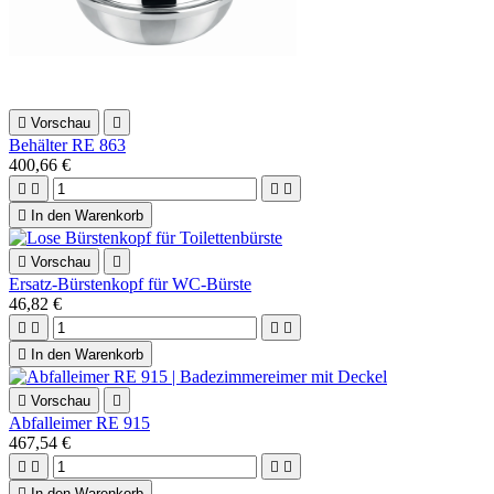

Vorschau

Behälter RE 863
400,66 €





In den Warenkorb

Vorschau

Ersatz-Bürstenkopf für WC-Bürste
46,82 €





In den Warenkorb

Vorschau

Abfalleimer RE 915
467,54 €





In den Warenkorb