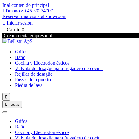
Ir al contenido principal
Llámanos: +45 39274707
Reservar una visita al showroom

Iniciar sesión

Carrito
0
Crear cuenta empresarial
Grifos
Baño
Cocina y Electrodomésticos
Válvula de desagüe para fregadero de cocina
Rejillas de desagüe
Piezas de repuesto
Piedra de lava


Todas
Grifos
Baño
Cocina y Electrodomésticos
Válvula de desagüe para fregadero de cocina