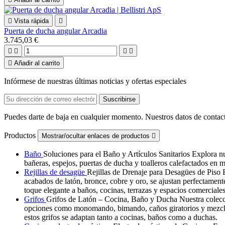

Vista rápida

Puerta de ducha angular Arcadia
3.745,03 €





Añadir al carrito
Infórmese de nuestras últimas noticias y ofertas especiales
Puedes darte de baja en cualquier momento. Nuestros datos de contact
Productos
Mostrar/ocultar enlaces de productos

Baño
Soluciones para el Baño y Artículos Sanitarios Explora nu
bañeras, espejos, puertas de ducha y toalleros calefactados en m
Rejillas de desagüe
Rejillas de Drenaje para Desagües de Pis
acabados de latón, bronce, cobre y oro, se ajustan perfectamen
toque elegante a baños, cocinas, terrazas y espacios comerciales
Grifos
Grifos de Latón – Cocina, Baño y Ducha Nuestra colecció
opciones como monomando, bimando, caños giratorios y mezclador
estos grifos se adaptan tanto a cocinas, baños como a duchas.