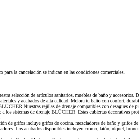
o para la cancelación se indican en las condiciones comerciales.
estra selección de artículos sanitarios, muebles de baño y accesorios. 
ateriales y acabados de alta calidad. Mejora tu baño con confort, durabi
o BLÜCHER Nuestras rejillas de drenaje compatibles con desagües de 
te a los sistemas de drenaje BLÜCHER. Estas cubiertas decorativas prot
.
n de grifos incluye grifos de cocina, mezcladores de baño y grifos de 
es. Los acabados disponibles incluyen cromo, latón, níquel, bronce, co