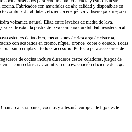
cocina diseñados para rendimiento, eficiencia y estilo. Nuestra
 cocina. Fabricados con materiales de alta calidad y disponibles en
to combina durabilidad, eficiencia energética y diseño para mejorar
edra volcánica natural. Elige entre lavabos de piedra de lava,
alas de estar, la piedra de lava combina durabilidad, resistencia al
asta asientos de inodoro, mecanismos de descarga de cisterna,
 macizo con acabados en cromo, níquel, bronce, cobre o dorado. Todas
mejorar sin reemplazar todo el accesorio. Perfecto para accesorios de
regaderos de cocina incluye duraderos cestos coladores, juegos de
dernas como clásicas. Garantizan una evacuación eficiente del agua,
 Dinamarca para baños, cocinas y artesanía europea de lujo desde