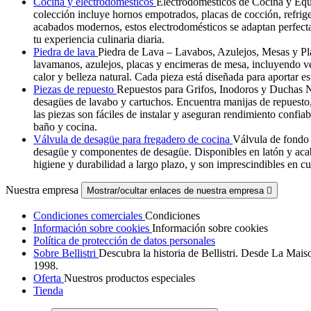
Cocina y electrodomésticos
Electrodomésticos de Cocina y Equi
colección incluye hornos empotrados, placas de cocción, refrige
acabados modernos, estos electrodomésticos se adaptan perfect
tu experiencia culinaria diaria.
Piedra de lava
Piedra de Lava – Lavabos, Azulejos, Mesas y Plac
lavamanos, azulejos, placas y encimeras de mesa, incluyendo ver
calor y belleza natural. Cada pieza está diseñada para aportar e
Piezas de repuesto
Repuestos para Grifos, Inodoros y Duchas Nu
desagües de lavabo y cartuchos. Encuentra manijas de repuesto
las piezas son fáciles de instalar y aseguran rendimiento confia
baño y cocina.
Válvula de desagüe para fregadero de cocina
Válvula de fondo 
desagüe y componentes de desagüe. Disponibles en latón y acab
higiene y durabilidad a largo plazo, y son imprescindibles en cu
Nuestra empresa
Mostrar/ocultar enlaces de nuestra empresa

Condiciones comerciales
Condiciones
Información sobre cookies
Información sobre cookies
Política de protección de datos personales
Sobre Bellistri
Descubra la historia de Bellistri. Desde La Mais
1998.
Oferta
Nuestros productos especiales
Tienda