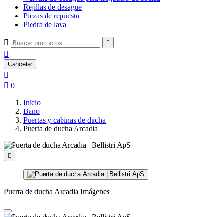
Rejillas de desagüe
Piezas de repuesto
Piedra de lava



Cancelar


0
Inicio
Baño
Puertas y cabinas de ducha
Puerta de ducha Arcadia

Puerta de ducha Arcadia Imágenes