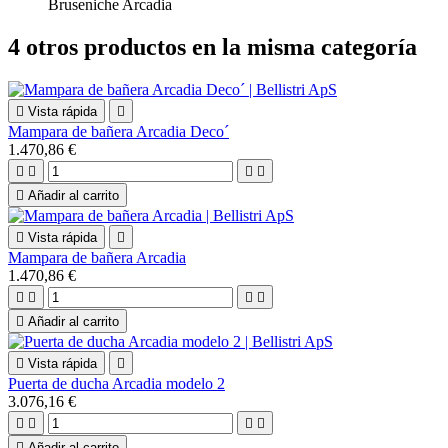
Bruseniche Arcadia
4 otros productos en la misma categoría

Vista rápida

Mampara de bañera Arcadia Deco´
1.470,86 €





Añadir al carrito

Vista rápida

Mampara de bañera Arcadia
1.470,86 €





Añadir al carrito

Vista rápida

Puerta de ducha Arcadia modelo 2
3.076,16 €





Añadir al carrito