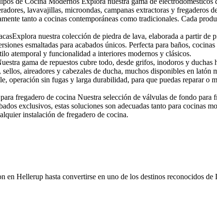
pos de Cocina Modernos Explora nuestra gama de electrodomésticos de 
radores, lavavajillas, microondas, campanas extractoras y fregaderos de
amente tanto a cocinas contemporáneas como tradicionales. Cada produc
asExplora nuestra colección de piedra de lava, elaborada a partir de pi
siones esmaltadas para acabados únicos. Perfecta para baños, cocinas y s
stilo atemporal y funcionalidad a interiores modernos y clásicos.
estra gama de repuestos cubre todo, desde grifos, inodoros y duchas h
, sellos, aireadores y cabezales de ducha, muchos disponibles en latón
ble, operación sin fugas y larga durabilidad, para que puedas reparar o 
para fregadero de cocina Nuestra selección de válvulas de fondo para f
ados exclusivos, estas soluciones son adecuadas tanto para cocinas mo
alquier instalación de fregadero de cocina.
on en Hellerup hasta convertirse en uno de los destinos reconocidos de