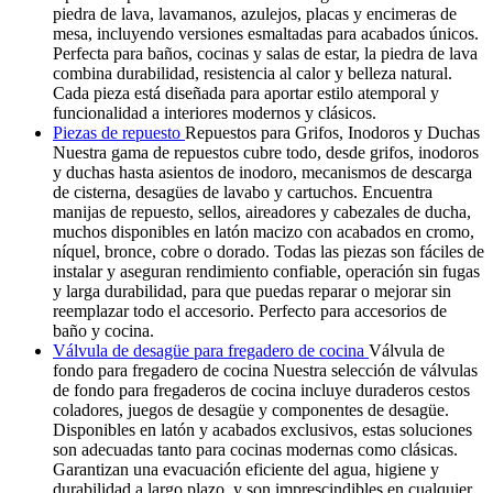
piedra de lava, lavamanos, azulejos, placas y encimeras de
mesa, incluyendo versiones esmaltadas para acabados únicos.
Perfecta para baños, cocinas y salas de estar, la piedra de lava
combina durabilidad, resistencia al calor y belleza natural.
Cada pieza está diseñada para aportar estilo atemporal y
funcionalidad a interiores modernos y clásicos.
Piezas de repuesto
Repuestos para Grifos, Inodoros y Duchas
Nuestra gama de repuestos cubre todo, desde grifos, inodoros
y duchas hasta asientos de inodoro, mecanismos de descarga
de cisterna, desagües de lavabo y cartuchos. Encuentra
manijas de repuesto, sellos, aireadores y cabezales de ducha,
muchos disponibles en latón macizo con acabados en cromo,
níquel, bronce, cobre o dorado. Todas las piezas son fáciles de
instalar y aseguran rendimiento confiable, operación sin fugas
y larga durabilidad, para que puedas reparar o mejorar sin
reemplazar todo el accesorio. Perfecto para accesorios de
baño y cocina.
Válvula de desagüe para fregadero de cocina
Válvula de
fondo para fregadero de cocina Nuestra selección de válvulas
de fondo para fregaderos de cocina incluye duraderos cestos
coladores, juegos de desagüe y componentes de desagüe.
Disponibles en latón y acabados exclusivos, estas soluciones
son adecuadas tanto para cocinas modernas como clásicas.
Garantizan una evacuación eficiente del agua, higiene y
durabilidad a largo plazo, y son imprescindibles en cualquier