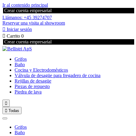
Ir al contenido principal
Crear cuenta empresarial
Llámanos: +45 39274707
Reservar una visita al showroom

Iniciar sesión

Carrito
0
Crear cuenta empresarial
Grifos
Baño
Cocina y Electrodomésticos
Válvula de desagüe para fregadero de cocina
Rejillas de desagüe
Piezas de repuesto
Piedra de lava


Todas
Grifos
Baño