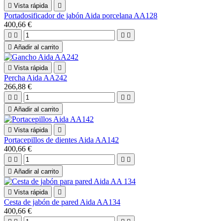

Vista rápida

Portadosificador de jabón Aida porcelana AA128
400,66 €





Añadir al carrito

Vista rápida

Percha Aida AA242
266,88 €





Añadir al carrito

Vista rápida

Portacepillos de dientes Aida AA142
400,66 €





Añadir al carrito

Vista rápida

Cesta de jabón de pared Aida AA134
400,66 €