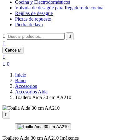
Cocina y Electrodomésticos
Válvula de desagüe para fregadero de cocina
Rejillas de desagüe
Piezas de repuesto
Piedra de lava



Cancelar


0
Inicio
Baño
Accesorios
Accesorios Aida
Toallero Aida 30 cm AA210

Toallero Aida 30 cm AA210 Imágenes