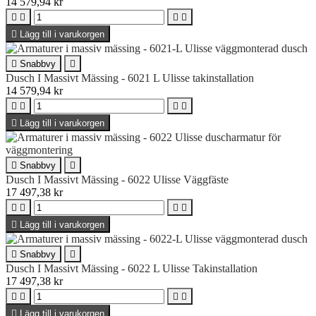
14 579,94 kr





Lägg till i varukorgen

Snabbvy

Dusch I Massivt Mässing - 6021 L Ulisse takinstallation
14 579,94 kr





Lägg till i varukorgen

Snabbvy

Dusch I Massivt Mässing - 6022 Ulisse Väggfäste
17 497,38 kr





Lägg till i varukorgen

Snabbvy

Dusch I Massivt Mässing - 6022 L Ulisse Takinstallation
17 497,38 kr





Lägg till i varukorgen