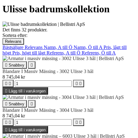
Ulisse badrumskollektion
Det finns 32 produkter.
Sortera efter:
Relevans
Bästsäljare
Relevans
Namn, A till Ö
Namn, Ö till A
Pris, lågt till
högt
Pris, högt till lågt
Referens, A till Ö
Referens, Ö till A

Snabbvy

Blandare I Massiv Mässing - 3002 Ulisse 3 hål
8 745,04 kr





Lägg till i varukorgen

Snabbvy

Blandare I Massiv Mässing - 3004 Ulisse 3 hål
8 745,04 kr





Lägg till i varukorgen