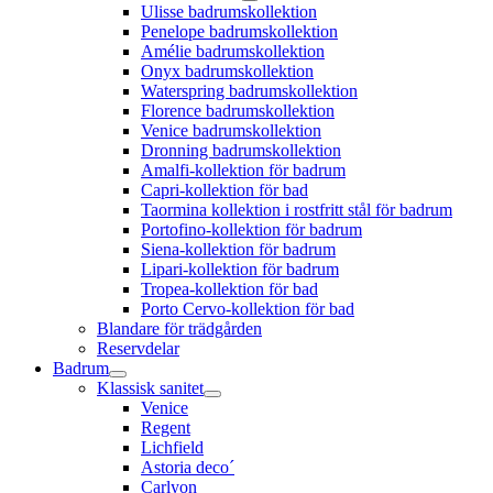
Ulisse badrumskollektion
Penelope badrumskollektion
Amélie badrumskollektion
Onyx badrumskollektion
Waterspring badrumskollektion
Florence badrumskollektion
Venice badrumskollektion
Dronning badrumskollektion
Amalfi-kollektion för badrum
Capri-kollektion för bad
Taormina kollektion i rostfritt stål för badrum
Portofino-kollektion för badrum
Siena-kollektion för badrum
Lipari-kollektion för badrum
Tropea-kollektion för bad
Porto Cervo-kollektion för bad
Blandare för trädgården
Reservdelar
Badrum
Klassisk sanitet
Venice
Regent
Lichfield
Astoria deco´
Carlyon