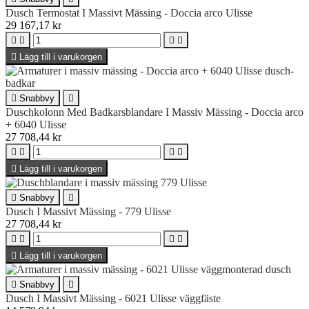
Dusch Termostat I Massivt Mässing - Doccia arco Ulisse
29 167,17 kr





Lägg till i varukorgen

Snabbvy

Duschkolonn Med Badkarsblandare I Massiv Mässing - Doccia arco
+ 6040 Ulisse
27 708,44 kr





Lägg till i varukorgen

Snabbvy

Dusch I Massivt Mässing - 779 Ulisse
27 708,44 kr





Lägg till i varukorgen

Snabbvy

Dusch I Massivt Mässing - 6021 Ulisse väggfäste