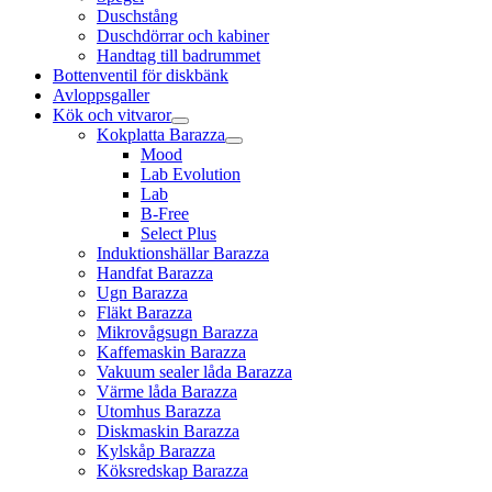
Duschstång
Duschdörrar och kabiner
Handtag till badrummet
Bottenventil för diskbänk
Avloppsgaller
Kök och vitvaror
Kokplatta Barazza
Mood
Lab Evolution
Lab
B-Free
Select Plus
Induktionshällar Barazza
Handfat Barazza
Ugn Barazza
Fläkt Barazza
Mikrovågsugn Barazza
Kaffemaskin Barazza
Vakuum sealer låda Barazza
Värme låda Barazza
Utomhus Barazza
Diskmaskin Barazza
Kylskåp Barazza
Köksredskap Barazza