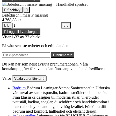

Snabbvy

Bidédusch i massiv mässing
4 368,88 kr





Lägg till i varukorgen
Visar 1-32 av 32 objekt
Få våra senaste nyheter och erbjudanden
Du kan när som helst avsluta prenumerationen. Våra
kontaktuppgifter för avanmälan finns angivna i handelsvillkoren..
Varor
Växla varor-länkar

Badrum
Badrum Lösningar &amp; Sanitetsporslin Utforska
vårt urval av sanitetsporslin, badrumsmöbler och tillbehör.
Från klassiska designer till moderna stilar, vi erbjuder
tvättställ, badkar, speglar, duschdörrar och handdukstorkar i
material och ytbehandlingar av hög kvalitet. Förbättra ditt
badrum med komfort, hållbarhet och elegant design.
Avloppsgaller
Avloppsgaller för BLÜCHER Golvbrunnar