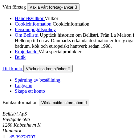
Vårt företag
Växla vårt företag-länkar

Handelsvillkor
Villkor
Cookieinformation
Cookieinformation
Personuppgiftspolicy
Om Bellistri
Upptäck historien om Bellistri. Från La Maison i
Hellerup till en av Danmarks erkända destinationer för lyxiga
badrum, kök och europeiskt hantverk sedan 1998.
Erbjudande
Våra specialprodukter
Butik
Ditt konto
Växla dina kontolänkar

Spårning av beställning
Logga in
Skapa ett konto
Butiksinformation
Växla butiksinformation

Bellistri ApS
Bredgade 69b
1260 København K
Danmark

+45 39274707