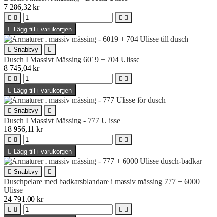
7 286,32 kr





Lägg till i varukorgen

Snabbvy

Dusch I Massivt Mässing 6019 + 704 Ulisse
8 745,04 kr





Lägg till i varukorgen

Snabbvy

Dusch I Massivt Mässing - 777 Ulisse
18 956,11 kr





Lägg till i varukorgen

Snabbvy

Duschpelare med badkarsblandare i massiv mässing 777 + 6000
Ulisse
24 791,00 kr



