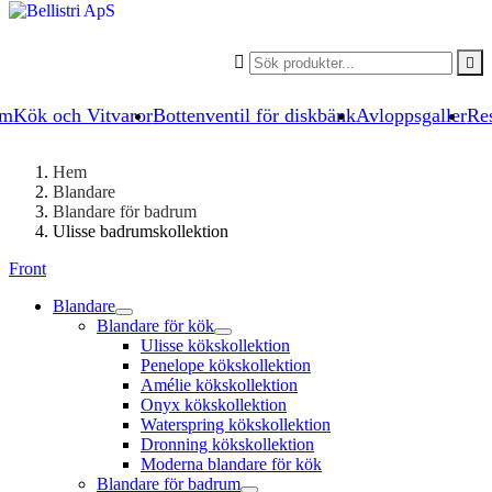


um
Kök och Vitvaror
Bottenventil för diskbänk
Avloppsgaller
Res
Hem
Blandare
Blandare för badrum
Ulisse badrumskollektion
Front
Blandare
Blandare för kök
Ulisse kökskollektion
Penelope kökskollektion
Amélie kökskollektion
Onyx kökskollektion
Waterspring kökskollektion
Dronning kökskollektion
Moderna blandare för kök
Blandare för badrum