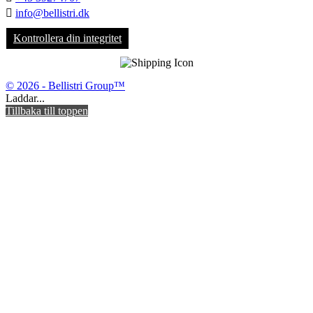

info@bellistri.dk
Kontrollera din integritet
© 2026 - Bellistri Group™
Laddar...
Tillbaka till toppen