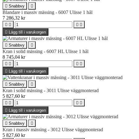

Snabbvy

Blandare i massiv mässing - 6007 Ulisse 1 hål
7 286,32 kr





Lägg till i varukorgen

Snabbvy

Kran i solid mässing - 6007 HL Ulisse 1 hål
8 745,04 kr





Lägg till i varukorgen

Snabbvy

Kran i solid mässing - 3011 Ulisse väggmonterad
5 827,60 kr





Lägg till i varukorgen

Snabbvy

Kran i massiv mässing - 3012 Ulisse väggmonterad
5 827,60 kr