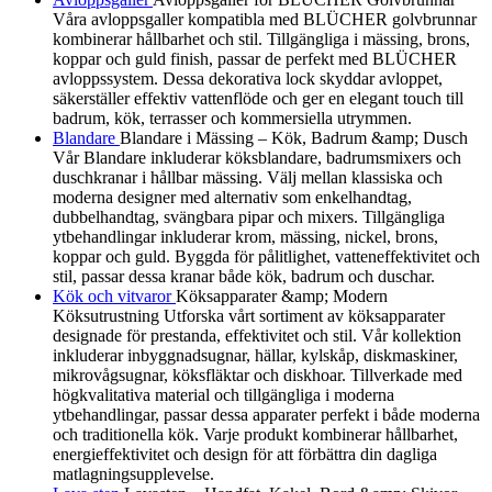
Våra avloppsgaller kompatibla med BLÜCHER golvbrunnar
kombinerar hållbarhet och stil. Tillgängliga i mässing, brons,
koppar och guld finish, passar de perfekt med BLÜCHER
avloppssystem. Dessa dekorativa lock skyddar avloppet,
säkerställer effektiv vattenflöde och ger en elegant touch till
badrum, kök, terrasser och kommersiella utrymmen.
Blandare
Blandare i Mässing – Kök, Badrum &amp; Dusch
Vår Blandare inkluderar köksblandare, badrumsmixers och
duschkranar i hållbar mässing. Välj mellan klassiska och
moderna designer med alternativ som enkelhandtag,
dubbelhandtag, svängbara pipar och mixers. Tillgängliga
ytbehandlingar inkluderar krom, mässing, nickel, brons,
koppar och guld. Byggda för pålitlighet, vatteneffektivitet och
stil, passar dessa kranar både kök, badrum och duschar.
Kök och vitvaror
Köksapparater &amp; Modern
Köksutrustning Utforska vårt sortiment av köksapparater
designade för prestanda, effektivitet och stil. Vår kollektion
inkluderar inbyggnadsugnar, hällar, kylskåp, diskmaskiner,
mikrovågsugnar, köksfläktar och diskhoar. Tillverkade med
högkvalitativa material och tillgängliga i moderna
ytbehandlingar, passar dessa apparater perfekt i både moderna
och traditionella kök. Varje produkt kombinerar hållbarhet,
energieffektivitet och design för att förbättra din dagliga
matlagningsupplevelse.