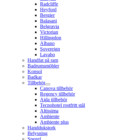
Radcliffe
Heyford
Bergier
Balasani
Belgravia
Victorian
Hillingdon
Albano
Sovereign
Lavabo
Handfat på ram
Badrumsmöbler
Konsol
Badkar
Tillbehör
Canova tillbehör
Regency tillbehör
Aida tillbehör
Tecnohotel rostfritt stål
Altissima
Ambiente
Ambiente plus
Handdukstork
Belysning
Spegel