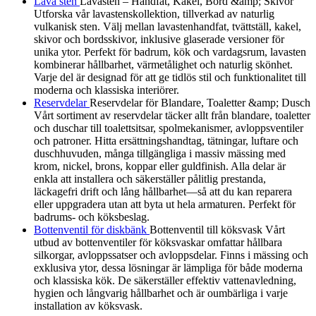
Lava sten
Lavasten – Handfat, Kakel, Bord &amp; Skivor
Utforska vår lavastenskollektion, tillverkad av naturlig
vulkanisk sten. Välj mellan lavastenhandfat, tvättställ, kakel,
skivor och bordsskivor, inklusive glaserade versioner för
unika ytor. Perfekt för badrum, kök och vardagsrum, lavasten
kombinerar hållbarhet, värmetålighet och naturlig skönhet.
Varje del är designad för att ge tidlös stil och funktionalitet till
moderna och klassiska interiörer.
Reservdelar
Reservdelar för Blandare, Toaletter &amp; Dusch
Vårt sortiment av reservdelar täcker allt från blandare, toaletter
och duschar till toalettsitsar, spolmekanismer, avloppsventiler
och patroner. Hitta ersättningshandtag, tätningar, luftare och
duschhuvuden, många tillgängliga i massiv mässing med
krom, nickel, brons, koppar eller guldfinish. Alla delar är
enkla att installera och säkerställer pålitlig prestanda,
läckagefri drift och lång hållbarhet—så att du kan reparera
eller uppgradera utan att byta ut hela armaturen. Perfekt för
badrums- och köksbeslag.
Bottenventil för diskbänk
Bottenventil till köksvask Vårt
utbud av bottenventiler för köksvaskar omfattar hållbara
silkorgar, avloppssatser och avloppsdelar. Finns i mässing och
exklusiva ytor, dessa lösningar är lämpliga för både moderna
och klassiska kök. De säkerställer effektiv vattenavledning,
hygien och långvarig hållbarhet och är oumbärliga i varje
installation av köksvask.