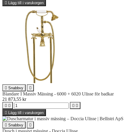

Lägg till i varukorgen

Snabbvy

Blandare I Massiv Mässing - 6000 + 6020 Ulisse för badkar
21 873,55 kr





Lägg till i varukorgen

Snabbvy

Dusch i massivt mässing - Doccia Ulisse