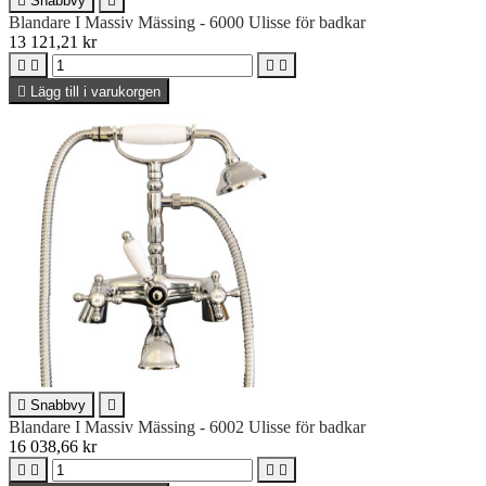

Snabbvy

Blandare I Massiv Mässing - 6000 Ulisse för badkar
13 121,21 kr





Lägg till i varukorgen

Snabbvy

Blandare I Massiv Mässing - 6002 Ulisse för badkar
16 038,66 kr



