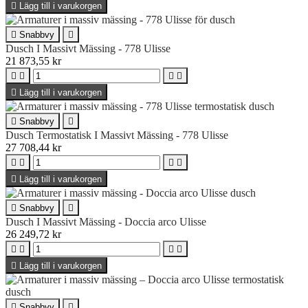

Lägg till i varukorgen

Snabbvy

Dusch I Massivt Mässing - 778 Ulisse
21 873,55 kr





Lägg till i varukorgen

Snabbvy

Dusch Termostatisk I Massivt Mässing - 778 Ulisse
27 708,44 kr





Lägg till i varukorgen

Snabbvy

Dusch I Massivt Mässing - Doccia arco Ulisse
26 249,72 kr





Lägg till i varukorgen

Snabbvy
