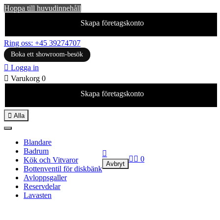
Hoppa till huvudinnehåll
Skapa företagskonto
Ring oss: +45 39274707
Boka ett showroom-besök

Logga in

Varukorg
0
Skapa företagskonto

Alla
Blandare
Badrum



0
Kök och Vitvaror
Avbryt
Bottenventil för diskbänk
Avloppsgaller
Reservdelar
Lavasten