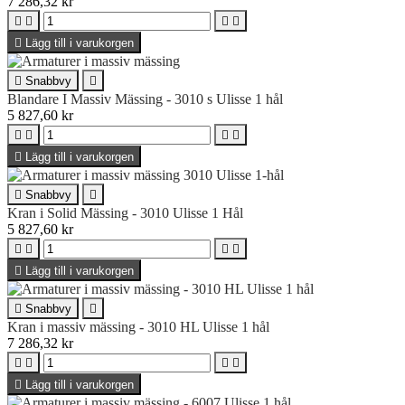
7 286,32 kr





Lägg till i varukorgen

Snabbvy

Blandare I Massiv Mässing - 3010 s Ulisse 1 hål
5 827,60 kr





Lägg till i varukorgen

Snabbvy

Kran i Solid Mässing - 3010 Ulisse 1 Hål
5 827,60 kr





Lägg till i varukorgen

Snabbvy

Kran i massiv mässing - 3010 HL Ulisse 1 hål
7 286,32 kr





Lägg till i varukorgen