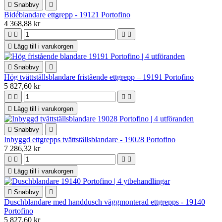

Snabbvy

Bidéblandare ettgrepp - 19121 Portofino
4 368,88 kr





Lägg till i varukorgen

Snabbvy

Hög tvättställsblandare fristående ettgrepp – 19191 Portofino
5 827,60 kr





Lägg till i varukorgen

Snabbvy

Inbyggd ettgrepps tvättställsblandare - 19028 Portofino
7 286,32 kr





Lägg till i varukorgen

Snabbvy

Duschblandare med handdusch väggmonterad ettgrepps - 19140
Portofino
5 827,60 kr