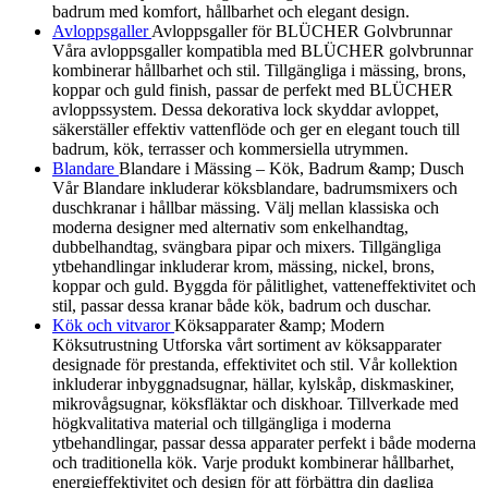
badrum med komfort, hållbarhet och elegant design.
Avloppsgaller
Avloppsgaller för BLÜCHER Golvbrunnar
Våra avloppsgaller kompatibla med BLÜCHER golvbrunnar
kombinerar hållbarhet och stil. Tillgängliga i mässing, brons,
koppar och guld finish, passar de perfekt med BLÜCHER
avloppssystem. Dessa dekorativa lock skyddar avloppet,
säkerställer effektiv vattenflöde och ger en elegant touch till
badrum, kök, terrasser och kommersiella utrymmen.
Blandare
Blandare i Mässing – Kök, Badrum &amp; Dusch
Vår Blandare inkluderar köksblandare, badrumsmixers och
duschkranar i hållbar mässing. Välj mellan klassiska och
moderna designer med alternativ som enkelhandtag,
dubbelhandtag, svängbara pipar och mixers. Tillgängliga
ytbehandlingar inkluderar krom, mässing, nickel, brons,
koppar och guld. Byggda för pålitlighet, vatteneffektivitet och
stil, passar dessa kranar både kök, badrum och duschar.
Kök och vitvaror
Köksapparater &amp; Modern
Köksutrustning Utforska vårt sortiment av köksapparater
designade för prestanda, effektivitet och stil. Vår kollektion
inkluderar inbyggnadsugnar, hällar, kylskåp, diskmaskiner,
mikrovågsugnar, köksfläktar och diskhoar. Tillverkade med
högkvalitativa material och tillgängliga i moderna
ytbehandlingar, passar dessa apparater perfekt i både moderna
och traditionella kök. Varje produkt kombinerar hållbarhet,
energieffektivitet och design för att förbättra din dagliga