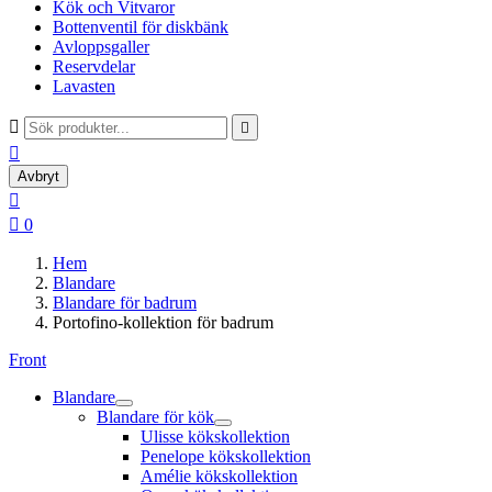
Kök och Vitvaror
Bottenventil för diskbänk
Avloppsgaller
Reservdelar
Lavasten



Avbryt


0
Hem
Blandare
Blandare för badrum
Portofino-kollektion för badrum
Front
Blandare
Blandare för kök
Ulisse kökskollektion
Penelope kökskollektion
Amélie kökskollektion