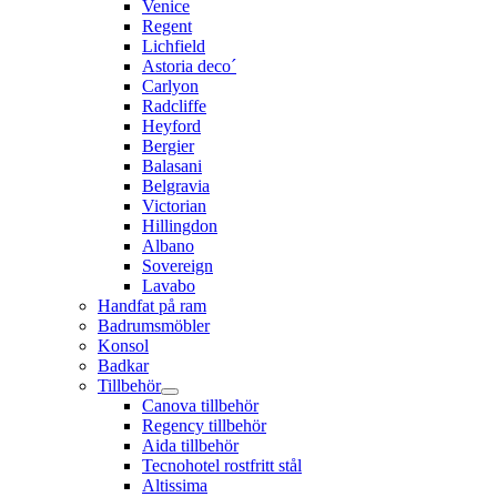
Venice
Regent
Lichfield
Astoria deco´
Carlyon
Radcliffe
Heyford
Bergier
Balasani
Belgravia
Victorian
Hillingdon
Albano
Sovereign
Lavabo
Handfat på ram
Badrumsmöbler
Konsol
Badkar
Tillbehör
Canova tillbehör
Regency tillbehör
Aida tillbehör
Tecnohotel rostfritt stål
Altissima