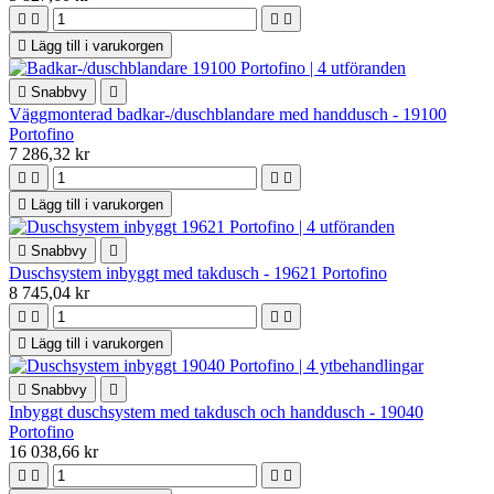





Lägg till i varukorgen

Snabbvy

Väggmonterad badkar-/duschblandare med handdusch - 19100
Portofino
7 286,32 kr





Lägg till i varukorgen

Snabbvy

Duschsystem inbyggt med takdusch - 19621 Portofino
8 745,04 kr





Lägg till i varukorgen

Snabbvy

Inbyggt duschsystem med takdusch och handdusch - 19040
Portofino
16 038,66 kr



