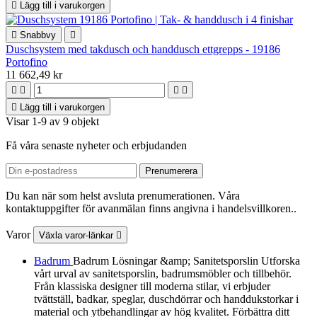

Lägg till i varukorgen

Snabbvy

Duschsystem med takdusch och handdusch ettgrepps - 19186
Portofino
11 662,49 kr





Lägg till i varukorgen
Visar 1-9 av 9 objekt
Få våra senaste nyheter och erbjudanden
Du kan när som helst avsluta prenumerationen. Våra
kontaktuppgifter för avanmälan finns angivna i handelsvillkoren..
Varor
Växla varor-länkar

Badrum
Badrum Lösningar &amp; Sanitetsporslin Utforska
vårt urval av sanitetsporslin, badrumsmöbler och tillbehör.
Från klassiska designer till moderna stilar, vi erbjuder
tvättställ, badkar, speglar, duschdörrar och handdukstorkar i
material och ytbehandlingar av hög kvalitet. Förbättra ditt