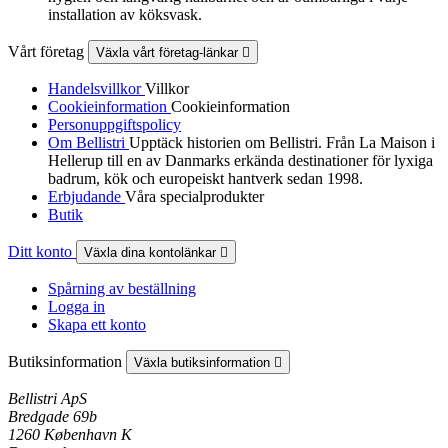
installation av köksvask.
Vårt företag
Växla vårt företag-länkar

Handelsvillkor
Villkor
Cookieinformation
Cookieinformation
Personuppgiftspolicy
Om Bellistri
Upptäck historien om Bellistri. Från La Maison i
Hellerup till en av Danmarks erkända destinationer för lyxiga
badrum, kök och europeiskt hantverk sedan 1998.
Erbjudande
Våra specialprodukter
Butik
Ditt konto
Växla dina kontolänkar

Spårning av beställning
Logga in
Skapa ett konto
Butiksinformation
Växla butiksinformation

Bellistri ApS
Bredgade 69b
1260 København K