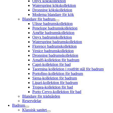
Onyx kökskollektion
Waterspring kökskollektion
Dronning kökskollektion
Moderna blandare för kök
Blandare för badrum
Ulisse badrumskollektion
Penelope badrumskollektion
Amélie badrumskollektion
Onyx badrumskollektion
Waterspring badrumskollektion
Florence badrumskollektion
Venice badrumskollektion
Dronning badrumskollektion
Amalfi-kollektion för badrum
Capri-kollektion för bad
Taormina kollektion i rostfritt stål för badrum
Portofino-kollektion för badrum
Siena-kollektion för badrum
Lipari-kollektion för badrum
Tropea-kollektion för bad
Porto Cervo-kollektion för bad
Blandare för trädgården
Reservdelar
Badrum
Klassisk sanitet