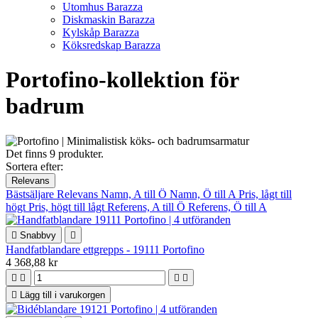
Utomhus Barazza
Diskmaskin Barazza
Kylskåp Barazza
Köksredskap Barazza
Portofino-kollektion för
badrum
Det finns 9 produkter.
Sortera efter:
Relevans
Bästsäljare
Relevans
Namn, A till Ö
Namn, Ö till A
Pris, lågt till
högt
Pris, högt till lågt
Referens, A till Ö
Referens, Ö till A

Snabbvy

Handfatblandare ettgrepps - 19111 Portofino
4 368,88 kr





Lägg till i varukorgen