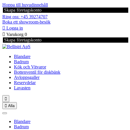
Hoppa till huvudinnehåll
Skapa företagskonto
Ring oss: +45 39274707
Boka ett showroom-besök

Logga in

Varukorg
0
Skapa företagskonto
Blandare
Badrum
Kök och Vitvaror
Bottenventil för diskbänk
Avloppsgaller
Reservdelar
Lavasten


Alla
Blandare
Badrum