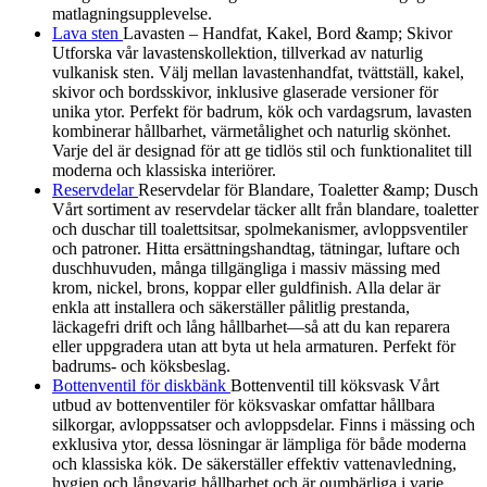
matlagningsupplevelse.
Lava sten
Lavasten – Handfat, Kakel, Bord &amp; Skivor
Utforska vår lavastenskollektion, tillverkad av naturlig
vulkanisk sten. Välj mellan lavastenhandfat, tvättställ, kakel,
skivor och bordsskivor, inklusive glaserade versioner för
unika ytor. Perfekt för badrum, kök och vardagsrum, lavasten
kombinerar hållbarhet, värmetålighet och naturlig skönhet.
Varje del är designad för att ge tidlös stil och funktionalitet till
moderna och klassiska interiörer.
Reservdelar
Reservdelar för Blandare, Toaletter &amp; Dusch
Vårt sortiment av reservdelar täcker allt från blandare, toaletter
och duschar till toalettsitsar, spolmekanismer, avloppsventiler
och patroner. Hitta ersättningshandtag, tätningar, luftare och
duschhuvuden, många tillgängliga i massiv mässing med
krom, nickel, brons, koppar eller guldfinish. Alla delar är
enkla att installera och säkerställer pålitlig prestanda,
läckagefri drift och lång hållbarhet—så att du kan reparera
eller uppgradera utan att byta ut hela armaturen. Perfekt för
badrums- och köksbeslag.
Bottenventil för diskbänk
Bottenventil till köksvask Vårt
utbud av bottenventiler för köksvaskar omfattar hållbara
silkorgar, avloppssatser och avloppsdelar. Finns i mässing och
exklusiva ytor, dessa lösningar är lämpliga för både moderna
och klassiska kök. De säkerställer effektiv vattenavledning,
hygien och långvarig hållbarhet och är oumbärliga i varje