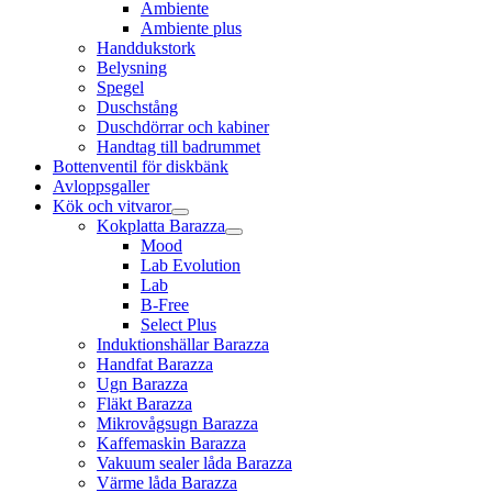
Ambiente
Ambiente plus
Handdukstork
Belysning
Spegel
Duschstång
Duschdörrar och kabiner
Handtag till badrummet
Bottenventil för diskbänk
Avloppsgaller
Kök och vitvaror
Kokplatta Barazza
Mood
Lab Evolution
Lab
B-Free
Select Plus
Induktionshällar Barazza
Handfat Barazza
Ugn Barazza
Fläkt Barazza
Mikrovågsugn Barazza
Kaffemaskin Barazza
Vakuum sealer låda Barazza
Värme låda Barazza