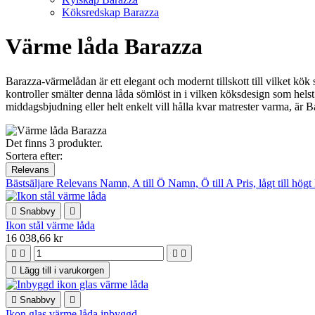
Köksredskap Barazza
Värme låda Barazza
Barazza-värmelådan är ett elegant och modernt tillskott till vilket kök 
kontroller smälter denna låda sömlöst in i vilken köksdesign som helst.
middagsbjudning eller helt enkelt vill hålla kvar matrester varma, ä
Det finns 3 produkter.
Sortera efter:
Relevans
Bästsäljare
Relevans
Namn, A till Ö
Namn, Ö till A
Pris, lågt till högt

Snabbvy

Ikon stål värme låda
16 038,66 kr





Lägg till i varukorgen

Snabbvy

Ikon glas värme låda inbyggd