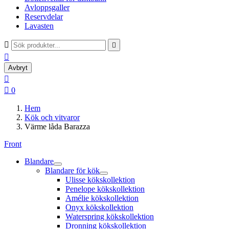
Avloppsgaller
Reservdelar
Lavasten



Avbryt


0
Hem
Kök och vitvaror
Värme låda Barazza
Front
Blandare
Blandare för kök
Ulisse kökskollektion
Penelope kökskollektion
Amélie kökskollektion
Onyx kökskollektion
Waterspring kökskollektion
Dronning kökskollektion