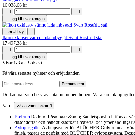
16 038,66 kr





Lägg till i varukorgen

Snabbvy

Ikon exklusiv värme låda inbyggd Svart Rostfritt stål
17 497,38 kr





Lägg till i varukorgen
Visar 1-3 av 3 objekt
Få våra senaste nyheter och erbjudanden
Du kan när som helst avsluta prenumerationen. Våra kontaktuppgifter 
Varor
Växla varor-länkar

Badrum
Badrum Lösningar &amp; Sanitetsporslin Utforska vårt urv
duschdörrar och handdukstorkar i material och ytbehandlingar a
Avloppsgaller
Avloppsgaller för BLÜCHER Golvbrunnar Våra av
finish, passar de perfekt med BLÜCHER avloppssystem. Dessa dek