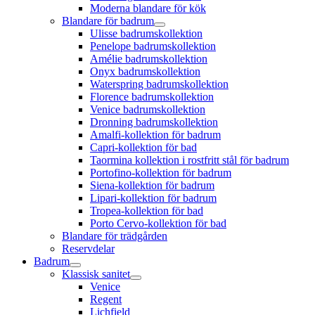
Moderna blandare för kök
Blandare för badrum
Ulisse badrumskollektion
Penelope badrumskollektion
Amélie badrumskollektion
Onyx badrumskollektion
Waterspring badrumskollektion
Florence badrumskollektion
Venice badrumskollektion
Dronning badrumskollektion
Amalfi-kollektion för badrum
Capri-kollektion för bad
Taormina kollektion i rostfritt stål för badrum
Portofino-kollektion för badrum
Siena-kollektion för badrum
Lipari-kollektion för badrum
Tropea-kollektion för bad
Porto Cervo-kollektion för bad
Blandare för trädgården
Reservdelar
Badrum
Klassisk sanitet
Venice
Regent
Lichfield