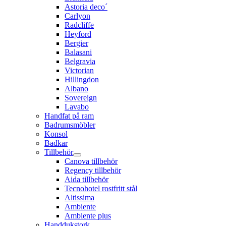
Astoria deco´
Carlyon
Radcliffe
Heyford
Bergier
Balasani
Belgravia
Victorian
Hillingdon
Albano
Sovereign
Lavabo
Handfat på ram
Badrumsmöbler
Konsol
Badkar
Tillbehör
Canova tillbehör
Regency tillbehör
Aida tillbehör
Tecnohotel rostfritt stål
Altissima
Ambiente
Ambiente plus
Handdukstork