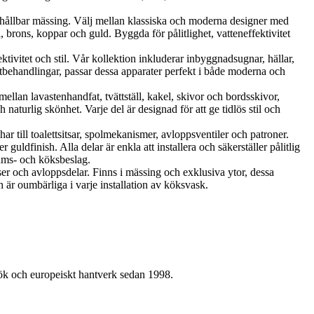
ållbar mässing. Välj mellan klassiska och moderna designer med
brons, koppar och guld. Byggda för pålitlighet, vatteneffektivitet
vitet och stil. Vår kollektion inkluderar inbyggnadsugnar, hällar,
tbehandlingar, passar dessa apparater perfekt i både moderna och
llan lavastenhandfat, tvättställ, kakel, skivor och bordsskivor,
aturlig skönhet. Varje del är designad för att ge tidlös stil och
r till toalettsitsar, spolmekanismer, avloppsventiler och patroner.
uldfinish. Alla delar är enkla att installera och säkerställer pålitlig
rums- och köksbeslag.
ser och avloppsdelar. Finns i mässing och exklusiva ytor, dessa
 är oumbärliga i varje installation av köksvask.
kök och europeiskt hantverk sedan 1998.