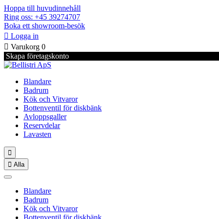
Hoppa till huvudinnehåll
Ring oss: +45 39274707
Boka ett showroom-besök

Logga in

Varukorg
0
Skapa företagskonto
Blandare
Badrum
Kök och Vitvaror
Bottenventil för diskbänk
Avloppsgaller
Reservdelar
Lavasten


Alla
Blandare
Badrum
Kök och Vitvaror
Bottenventil för diskbänk