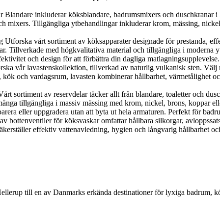
landare inkluderar köksblandare, badrumsmixers och duschkranar i h
 mixers. Tillgängliga ytbehandlingar inkluderar krom, mässing, nickel, 
orska vårt sortiment av köksapparater designade för prestanda, effekti
r. Tillverkade med högkvalitativa material och tillgängliga i moderna y
ektivitet och design för att förbättra din dagliga matlagningsupplevelse.
 vår lavastenskollektion, tillverkad av naturlig vulkanisk sten. Välj me
, kök och vardagsrum, lavasten kombinerar hållbarhet, värmetålighet och n
 sortiment av reservdelar täcker allt från blandare, toaletter och duscha
nga tillgängliga i massiv mässing med krom, nickel, brons, koppar eller g
parera eller uppgradera utan att byta ut hela armaturen. Perfekt för bad
 av bottenventiler för köksvaskar omfattar hållbara silkorgar, avloppssat
kerställer effektiv vattenavledning, hygien och långvarig hållbarhet och
Hellerup till en av Danmarks erkända destinationer för lyxiga badrum, 