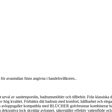
för avanmälan finns angivna i handelsvillkoren..
al av sanitetsporslin, badrumsmöbler och tillbehör. Från klassiska desig
v hög kvalitet. Förbättra ditt badrum med komfort, hållbarhet och elega
loppsgaller kompatibla med BLÜCHER golvbrunnar kombinerar hållbarh
orativa lock skyddar avloppet, säkerställer effektiv vattenflöde och g