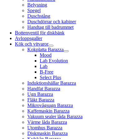
Belysning
Spegel
Duschstång
Duschdörrar och kabiner
Handtag till badrummet
Bottenventil för diskbänk
Avloppsgaller
Kök och vitvaror
Kokplatta Barazza
Mood
Lab Evolution
Lab
B-Free
Select Plus
Induktionshällar Barazza
Handfat Barazza
Ugn Barazza
Fläkt Barazza
Mikrovågsugn Barazza
Kaffemaskin Barazza
Vakuum sealer låda Barazza
Värme låda Barazza
Utomhus Barazza
Diskmaskin Barazza
Kylskåp Barazza