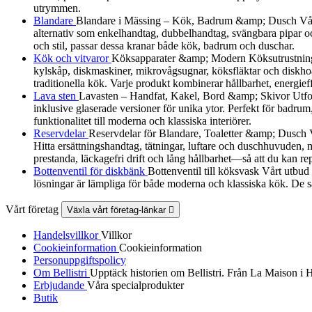
utrymmen.
Blandare
Blandare i Mässing – Kök, Badrum &amp; Dusch Vår B
alternativ som enkelhandtag, dubbelhandtag, svängbara pipar och
och stil, passar dessa kranar både kök, badrum och duschar.
Kök och vitvaror
Köksapparater &amp; Modern Köksutrustning Utf
kylskåp, diskmaskiner, mikrovågsugnar, köksfläktar och diskhoa
traditionella kök. Varje produkt kombinerar hållbarhet, energieff
Lava sten
Lavasten – Handfat, Kakel, Bord &amp; Skivor Utforska
inklusive glaserade versioner för unika ytor. Perfekt för badrum
funktionalitet till moderna och klassiska interiörer.
Reservdelar
Reservdelar för Blandare, Toaletter &amp; Dusch Vårt
Hitta ersättningshandtag, tätningar, luftare och duschhuvuden, må
prestanda, läckagefri drift och lång hållbarhet—så att du kan re
Bottenventil för diskbänk
Bottenventil till köksvask Vårt utbud
lösningar är lämpliga för både moderna och klassiska kök. De sä
Vårt företag
Växla vårt företag-länkar

Handelsvillkor
Villkor
Cookieinformation
Cookieinformation
Personuppgiftspolicy
Om Bellistri
Upptäck historien om Bellistri. Från La Maison i 
Erbjudande
Våra specialprodukter
Butik