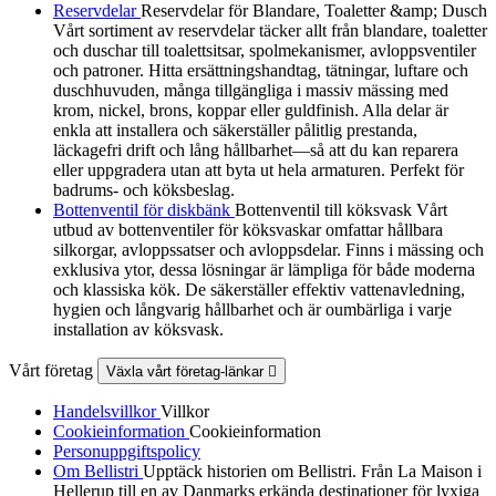
Reservdelar
Reservdelar för Blandare, Toaletter &amp; Dusch
Vårt sortiment av reservdelar täcker allt från blandare, toaletter
och duschar till toalettsitsar, spolmekanismer, avloppsventiler
och patroner. Hitta ersättningshandtag, tätningar, luftare och
duschhuvuden, många tillgängliga i massiv mässing med
krom, nickel, brons, koppar eller guldfinish. Alla delar är
enkla att installera och säkerställer pålitlig prestanda,
läckagefri drift och lång hållbarhet—så att du kan reparera
eller uppgradera utan att byta ut hela armaturen. Perfekt för
badrums- och köksbeslag.
Bottenventil för diskbänk
Bottenventil till köksvask Vårt
utbud av bottenventiler för köksvaskar omfattar hållbara
silkorgar, avloppssatser och avloppsdelar. Finns i mässing och
exklusiva ytor, dessa lösningar är lämpliga för både moderna
och klassiska kök. De säkerställer effektiv vattenavledning,
hygien och långvarig hållbarhet och är oumbärliga i varje
installation av köksvask.
Vårt företag
Växla vårt företag-länkar

Handelsvillkor
Villkor
Cookieinformation
Cookieinformation
Personuppgiftspolicy
Om Bellistri
Upptäck historien om Bellistri. Från La Maison i
Hellerup till en av Danmarks erkända destinationer för lyxiga