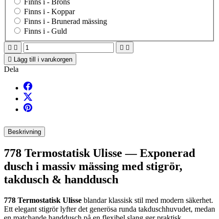
Finns i -
Brons
Finns i -
Koppar
Finns i -
Brunerad mässing
Finns i -
Guld





Lägg till i varukorgen
Dela
Beskrivning
778 Termostatisk Ulisse — Exponerad
dusch i massiv mässing med stigrör,
takdusch & handdusch
778 Termostatisk Ulisse
blandar klassisk stil med modern säkerhet.
Ett elegant stigrör lyfter det generösa runda takduschhuvudet, medan
en matchande handdusch på en flexibel slang ger praktisk