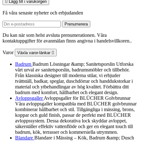

Lägg till i varukorgen
Få våra senaste nyheter och erbjudanden
Du kan när som helst avsluta prenumerationen. Våra
kontaktuppgifter för avanmälan finns angivna i handelsvillkoren..
Varor
Växla varor-länkar

Badrum
Badrum Lösningar &amp; Sanitetsporslin Utforska
vårt urval av sanitetsporslin, badrumsmöbler och tillbehör.
Från klassiska designer till moderna stilar, vi erbjuder
tvättställ, badkar, speglar, duschdörrar och handdukstorkar i
material och ytbehandlingar av hög kvalitet. Förbättra ditt
badrum med komfort, hållbarhet och elegant design.
Avloppsgaller
Avloppsgaller för BLÜCHER Golvbrunnar
Våra avloppsgaller kompatibla med BLÜCHER golvbrunnar
kombinerar hållbarhet och stil. Tillgängliga i mässing, brons,
koppar och guld finish, passar de perfekt med BLÜCHER
avloppssystem. Dessa dekorativa lock skyddar avloppet,
säkerställer effektiv vattenflöde och ger en elegant touch till
badrum, kök, terrasser och kommersiella utrymmen.
Blandare
Blandare i Mässing – Kök, Badrum &amp; Dusch