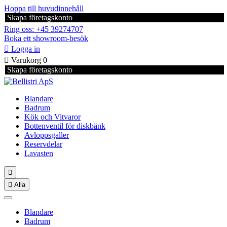
Hoppa till huvudinnehåll
Skapa företagskonto
Ring oss: +45 39274707
Boka ett showroom-besök

Logga in

Varukorg
0
Skapa företagskonto
Blandare
Badrum
Kök och Vitvaror
Bottenventil för diskbänk
Avloppsgaller
Reservdelar
Lavasten


Alla
Blandare
Badrum