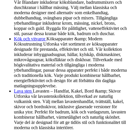
Vår Blandare inkluderar köksblandare, badrumsmixers och
duschkranar i hållbar mässing. Välj mellan klassiska och
moderna designer med alternativ som enkelhandtag,
dubbelhandtag, svängbara pipar och mixers. Tillgängliga
ytbehandlingar inkluderar krom, mässing, nickel, brons,
koppar och guld. Byggda för pålitlighet, vatteneffektivitet och
stil, passar dessa kranar både kök, badrum och duschar.
Kök och vitvaror
Köksapparater &amp; Modern
Köksutrustning Utforska vårt sortiment av köksapparater
designade för prestanda, effektivitet och stil. Vår kollektion
inkluderar inbyggnadsugnar, hällar, kylskåp, diskmaskiner,
mikrovågsugnar, köksfläktar och diskhoar. Tillverkade med
högkvalitativa material och tillgängliga i moderna
ytbehandlingar, passar dessa apparater perfekt i både moderna
och traditionella kök. Varje produkt kombinerar hållbarhet,
energieffektivitet och design för att förbättra din dagliga
matlagningsupplevelse.
Lava sten
Lavasten – Handfat, Kakel, Bord &amp; Skivor
Utforska vår lavastenskollektion, tillverkad av naturlig
vulkanisk sten. Välj mellan lavastenhandfat, tvättställ, kakel,
skivor och bordsskivor, inklusive glaserade versioner för
unika ytor. Perfekt för badrum, kök och vardagsrum, lavasten
kombinerar hållbarhet, värmetålighet och naturlig skönhet.
Varje del är designad för att ge tidlös stil och funktionalitet till
moderna och klassiska interiörer.