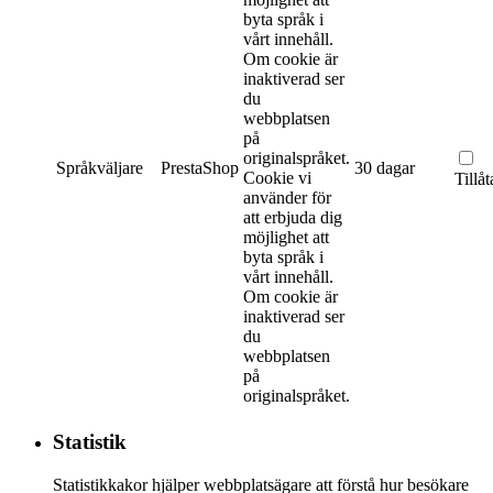
byta språk i
vårt innehåll.
Om cookie är
inaktiverad ser
du
webbplatsen
på
originalspråket.
Språkväljare
PrestaShop
30 dagar
Cookie vi
Tillåt
använder för
att erbjuda dig
möjlighet att
byta språk i
vårt innehåll.
Om cookie är
inaktiverad ser
du
webbplatsen
på
originalspråket.
Statistik
Statistikkakor hjälper webbplatsägare att förstå hur besökare