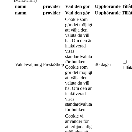
(Markera alla)
namn
provider
Vad den gör
Upphörande
Tillå
namn
provider
Vad den gör
Upphörande
Tillå
Cookie som
gör det möjligt
att välja den
valuta du vill
ha. Om den är
inaktiverad
visas
standardvaluta
för butiken.
Valutaväljning
PrestaShop
30 dagar
Cookie som
Tillåt
gör det möjligt
att välja den
valuta du vill
ha. Om den är
inaktiverad
visas
standardvaluta
för butiken.
Cookie vi
använder för
att erbjuda dig
möjlighet att