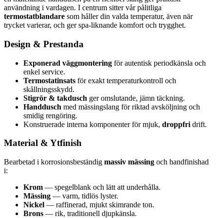
användning i vardagen. I centrum sitter vår pålitliga
termostatblandare
som håller din valda temperatur, även när
trycket varierar, och ger spa-liknande komfort och trygghet.
Design & Prestanda
Exponerad väggmontering
för autentisk periodkänsla och
enkel service.
Termostatinsats
för exakt temperaturkontroll och
skållningsskydd.
Stigrör & takdusch
ger omslutande, jämn täckning.
Handdusch
med mässingslang för riktad avsköljning och
smidig rengöring.
Konstruerade interna komponenter för mjuk,
droppfri
drift.
Material & Ytfinish
Bearbetad i korrosionsbeständig
massiv mässing
och handfinishad
i:
Krom
— spegelblank och lätt att underhålla.
Mässing
— varm, tidlös lyster.
Nickel
— raffinerad, mjukt skimrande ton.
Brons
— rik, traditionell djupkänsla.