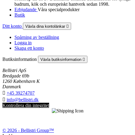
badrum, kök och europeiskt hantverk sedan 1998.
Erbjudande
Våra specialprodukter
Butik
Ditt konto
Växla dina kontolänkar

Spårning av beställning
Logga in
Skapa ett konto
Butiksinformation
Växla butiksinformation

Bellistri ApS
Bredgade 69b
1260 København K
Danmark

+45 39274707

info@bellistri.dk
Kontrollera din integritet
© 2026 - Bellistri Group™