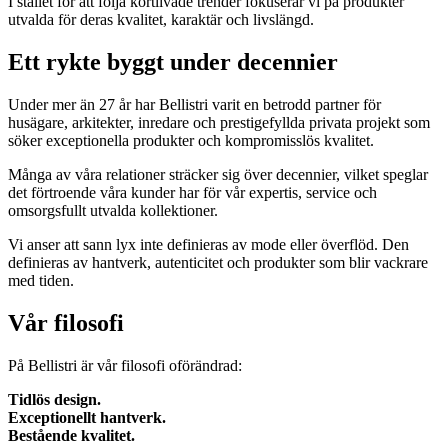
I stället för att följa kortlivade trender fokuserar vi på produkter
utvalda för deras kvalitet, karaktär och livslängd.
Ett rykte byggt under decennier
Under mer än 27 år har Bellistri varit en betrodd partner för
husägare, arkitekter, inredare och prestigefyllda privata projekt som
söker exceptionella produkter och kompromisslös kvalitet.
Många av våra relationer sträcker sig över decennier, vilket speglar
det förtroende våra kunder har för vår expertis, service och
omsorgsfullt utvalda kollektioner.
Vi anser att sann lyx inte definieras av mode eller överflöd. Den
definieras av hantverk, autenticitet och produkter som blir vackrare
med tiden.
Vår filosofi
På Bellistri är vår filosofi oförändrad:
Tidlös design.
Exceptionellt hantverk.
Bestående kvalitet.