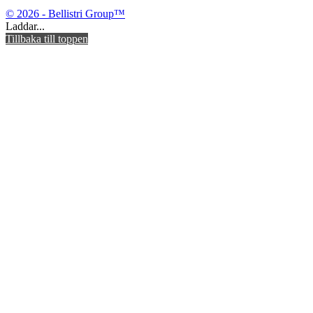
© 2026 - Bellistri Group™
Laddar...
Tillbaka till toppen