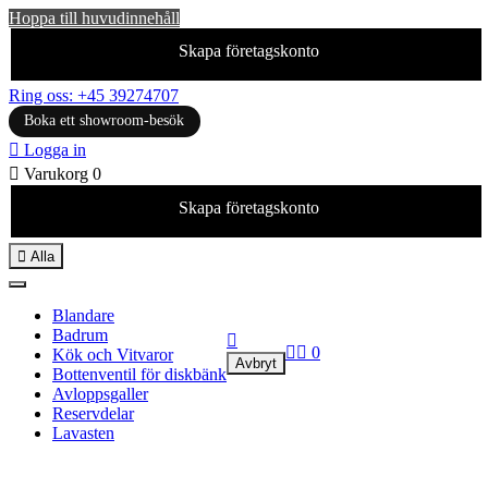
Hoppa till huvudinnehåll
Skapa företagskonto
Ring oss: +45 39274707
Boka ett showroom-besök

Logga in

Varukorg
0
Skapa företagskonto

Alla
Blandare
Badrum



0
Kök och Vitvaror
Avbryt
Bottenventil för diskbänk
Avloppsgaller
Reservdelar
Lavasten