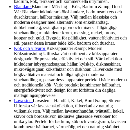
badrum, kök, terrasser och kommersiella utrymmen.
Blandare
Blandare i Mässing – Kök, Badrum &amp; Dusch
Vår Blandare inkluderar köksblandare, badrumsmixers och
duschkranar i hållbar mässing. Välj mellan klassiska och
moderna designer med alternativ som enkelhandtag,
dubbelhandtag, svängbara pipar och mixers. Tillgängliga
ytbehandlingar inkluderar krom, mässing, nickel, brons,
koppar och guld. Byggda för pålitlighet, vatteneffektivitet och
stil, passar dessa kranar både kök, badrum och duschar.
Kök och vitvaror
Köksapparater &amp; Modern
Köksutrustning Utforska vårt sortiment av köksapparater
designade för prestanda, effektivitet och stil. Vår kollektion
inkluderar inbyggnadsugnar, hällar, kylskåp, diskmaskiner,
mikrovågsugnar, köksfläktar och diskhoar. Tillverkade med
högkvalitativa material och tillgängliga i moderna
ytbehandlingar, passar dessa apparater perfekt i både moderna
och traditionella kök. Varje produkt kombinerar hållbarhet,
energieffektivitet och design för att förbättra din dagliga
matlagningsupplevelse.
Lava sten
Lavasten – Handfat, Kakel, Bord &amp; Skivor
Utforska vår lavastenskollektion, tillverkad av naturlig
vulkanisk sten. Välj mellan lavastenhandfat, tvättställ, kakel,
skivor och bordsskivor, inklusive glaserade versioner för
unika ytor. Perfekt för badrum, kök och vardagsrum, lavasten
kombinerar hållbarhet, värmetålighet och naturlig skönhet.