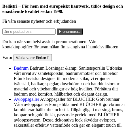
Bellistri – För hem med europeiskt hantverk, tidlös design och
enastående kvalitet sedan 1998.
Få våra senaste nyheter och erbjudanden
Du kan när som helst avsluta prenumerationen. Våra
kontaktuppgifter för avanmälan finns angivna i handelsvillkoren..
Varor
Växla varor-länkar

Badrum
Badrum Lösningar &amp; Sanitetsporslin Utforska
vårt urval av sanitetsporslin, badrumsmöbler och tillbehör.
Från klassiska designer till moderna stilar, vi erbjuder
tvättställ, badkar, speglar, duschdörrar och handdukstorkar i
material och ytbehandlingar av hög kvalitet. Förbättra ditt
badrum med komfort, hållbarhet och elegant design.
Avloppsgaller
Avloppsgaller för BLÜCHER Golvbrunnar
Våra avloppsgaller kompatibla med BLÜCHER golvbrunnar
kombinerar hållbarhet och stil. Tillgängliga i mässing, brons,
koppar och guld finish, passar de perfekt med BLÜCHER
avloppssystem. Dessa dekorativa lock skyddar avloppet,
säkerställer effektiv vattenflöde och ger en elegant touch till