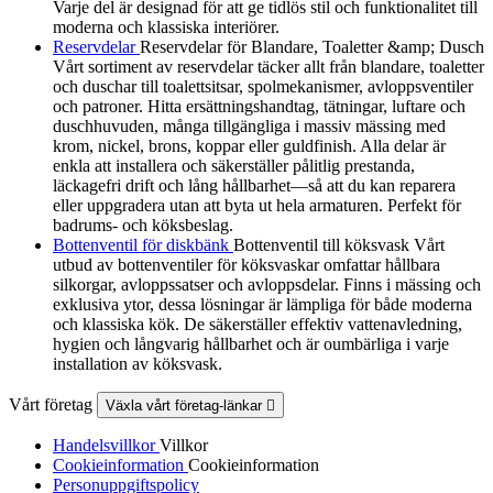
Varje del är designad för att ge tidlös stil och funktionalitet till
moderna och klassiska interiörer.
Reservdelar
Reservdelar för Blandare, Toaletter &amp; Dusch
Vårt sortiment av reservdelar täcker allt från blandare, toaletter
och duschar till toalettsitsar, spolmekanismer, avloppsventiler
och patroner. Hitta ersättningshandtag, tätningar, luftare och
duschhuvuden, många tillgängliga i massiv mässing med
krom, nickel, brons, koppar eller guldfinish. Alla delar är
enkla att installera och säkerställer pålitlig prestanda,
läckagefri drift och lång hållbarhet—så att du kan reparera
eller uppgradera utan att byta ut hela armaturen. Perfekt för
badrums- och köksbeslag.
Bottenventil för diskbänk
Bottenventil till köksvask Vårt
utbud av bottenventiler för köksvaskar omfattar hållbara
silkorgar, avloppssatser och avloppsdelar. Finns i mässing och
exklusiva ytor, dessa lösningar är lämpliga för både moderna
och klassiska kök. De säkerställer effektiv vattenavledning,
hygien och långvarig hållbarhet och är oumbärliga i varje
installation av köksvask.
Vårt företag
Växla vårt företag-länkar

Handelsvillkor
Villkor
Cookieinformation
Cookieinformation
Personuppgiftspolicy