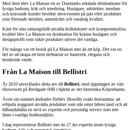
Med åren blev La Maison en av Danmarks erkända destinationer för
lyxiga badrum, kök och inredning. Husägare, arkitekter, inredare
och krävande kunder besökte showroomet på jakt efter produkter
som förenade skönhet, autenticitet och varaktig kvalitet.
Känt för sina omsorgsfullt utvalda kollektioner och kompromisslösa
kvalitet blev La Maison en destination för kräsna husägare och
designproffs som sökte produkter utöver det vanliga.
För många var ett besök på La Maison mer än ett köp. Det var en
del av att skapa ett hem definierat av hantverk, elegans och
bestående värde.
Från La Maison till Bellistri
År 2010 utvecklades detta arv till
Bellistri
, med öppningen av vårt
showroom på Bredgade 69B i hjärtat av det historiska Köpenhamn.
Även om namnet ändrades förblev filosofin exakt densamma: att
erbjuda noggrant utvalda produkter som står emot tidens tand och att
tillhandahålla en nivå av expertis och personlig service som inte
finns i vanliga butiksmiljöer.
I dag representerar Bellistri mer än 27 års expertis inom lyxiga
badrum, kök och europeisk inredning.