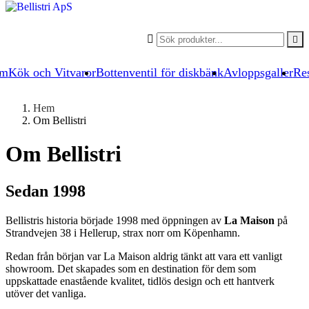


um
Kök och Vitvaror
Bottenventil för diskbänk
Avloppsgaller
Res
Hem
Om Bellistri
Om Bellistri
Sedan 1998
Bellistris historia började 1998 med öppningen av
La Maison
på
Strandvejen 38 i Hellerup, strax norr om Köpenhamn.
Redan från början var La Maison aldrig tänkt att vara ett vanligt
showroom. Det skapades som en destination för dem som
uppskattade enastående kvalitet, tidlös design och ett hantverk
utöver det vanliga.