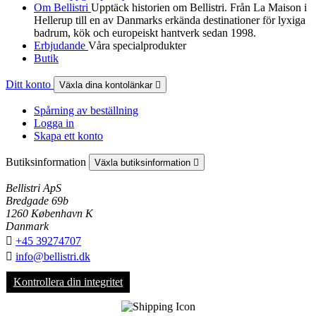
Om Bellistri
Upptäck historien om Bellistri. Från La Maison i
Hellerup till en av Danmarks erkända destinationer för lyxiga
badrum, kök och europeiskt hantverk sedan 1998.
Erbjudande
Våra specialprodukter
Butik
Ditt konto
Växla dina kontolänkar

Spårning av beställning
Logga in
Skapa ett konto
Butiksinformation
Växla butiksinformation

Bellistri ApS
Bredgade 69b
1260 København K
Danmark

+45 39274707

info@bellistri.dk
Kontrollera din integritet