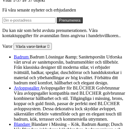
Visar 1-37 av 37 objekt
Få våra senaste nyheter och erbjudanden
Du kan när som helst avsluta prenumerationen. Våra
kontaktuppgifter för avanmälan finns angivna i handelsvillkoren..
Varor
Växla varor-länkar

Badrum
Badrum Lösningar &amp; Sanitetsporslin Utforska
vårt urval av sanitetsporslin, badrumsmöbler och tillbehör.
Från klassiska designer till moderna stilar, vi erbjuder
tvättställ, badkar, speglar, duschdörrar och handdukstorkar i
material och ytbehandlingar av hög kvalitet. Förbättra ditt
badrum med komfort, hållbarhet och elegant design.
Avloppsgaller
Avloppsgaller för BLÜCHER Golvbrunnar
Våra avloppsgaller kompatibla med BLÜCHER golvbrunnar
kombinerar hållbarhet och stil. Tillgängliga i mässing, brons,
koppar och guld finish, passar de perfekt med BLÜCHER
avloppssystem. Dessa dekorativa lock skyddar avloppet,
säkerställer effektiv vattenflöde och ger en elegant touch till
badrum, kök, terrasser och kommersiella utrymmen.
Blandare
Blandare i Mässing – Kök, Badrum &amp; Dusch