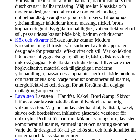
Vår Blandare inkluderar köksblandare, badrumsmixers och
duschkranar i hållbar mässing. Välj mellan klassiska och
moderna designer med alternativ som enkelhandtag,
dubbelhandtag, svängbara pipar och mixers. Tillgängliga
ytbehandlingar inkluderar krom, mässing, nickel, brons,
koppar och guld. Byggda för pålitlighet, vatteneffektivitet och
stil, passar dessa kranar både kök, badrum och duschar.
Kök och vitvaror
Köksapparater &amp; Modern
Köksutrustning Utforska vårt sortiment av köksapparater
designade för prestanda, effektivitet och stil. Vår kollektion
inkluderar inbyggnadsugnar, hällar, kylskåp, diskmaskiner,
mikrovågsugnar, köksfläktar och diskhoar. Tillverkade med
högkvalitativa material och tillgängliga i moderna
ytbehandlingar, passar dessa apparater perfekt i både moderna
och traditionella kök. Varje produkt kombinerar hållbarhet,
energieffektivitet och design för att förbättra din dagliga
matlagningsupplevelse.
Lava sten
Lavasten – Handfat, Kakel, Bord &amp; Skivor
Utforska vår lavastenskollektion, tillverkad av naturlig
vulkanisk sten. Välj mellan lavastenhandfat, tvättställ, kakel,
skivor och bordsskivor, inklusive glaserade versioner för
unika ytor. Perfekt för badrum, kök och vardagsrum, lavasten
kombinerar hållbarhet, värmetålighet och naturlig skönhet.
Varje del är designad för att ge tidlös stil och funktionalitet till
moderna och klassiska interiörer.