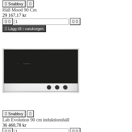

Snabbvy

Häll Mood 90 Cm
29 167,17 kr





Lägg till i varukorgen

Snabbvy

Lab Evolution 90 cm induktionshäll
36 460,78 kr



