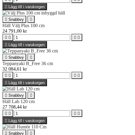

Lägg till i varukorgen

Snabbvy

Häll Välj Plus 100 cm
24 791,00 kr





Lägg till i varukorgen

Snabbvy

Teppanyaki B_Free 36 cm
32 084,61 kr





Lägg till i varukorgen

Snabbvy

Häll Lab 120 cm
27 708,44 kr





Lägg till i varukorgen

Snabbvy
