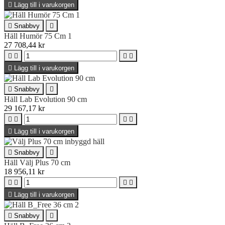

Lägg till i varukorgen

Snabbvy

Häll Humör 75 Cm 1
27 708,44 kr





Lägg till i varukorgen

Snabbvy

Häll Lab Evolution 90 cm
29 167,17 kr





Lägg till i varukorgen

Snabbvy

Häll Välj Plus 70 cm
18 956,11 kr





Lägg till i varukorgen

Snabbvy
