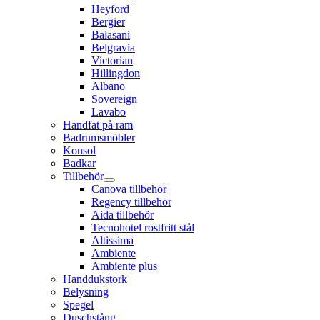
Heyford
Bergier
Balasani
Belgravia
Victorian
Hillingdon
Albano
Sovereign
Lavabo
Handfat på ram
Badrumsmöbler
Konsol
Badkar
Tillbehör
Canova tillbehör
Regency tillbehör
Aida tillbehör
Tecnohotel rostfritt stål
Altissima
Ambiente
Ambiente plus
Handdukstork
Belysning
Spegel
Duschstång