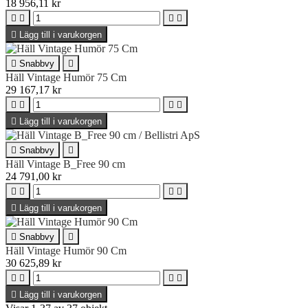
18 956,11 kr





Lägg till i varukorgen

Snabbvy

Häll Vintage Humör 75 Cm
29 167,17 kr





Lägg till i varukorgen

Snabbvy

Häll Vintage B_Free 90 cm
24 791,00 kr





Lägg till i varukorgen

Snabbvy

Häll Vintage Humör 90 Cm
30 625,89 kr





Lägg till i varukorgen