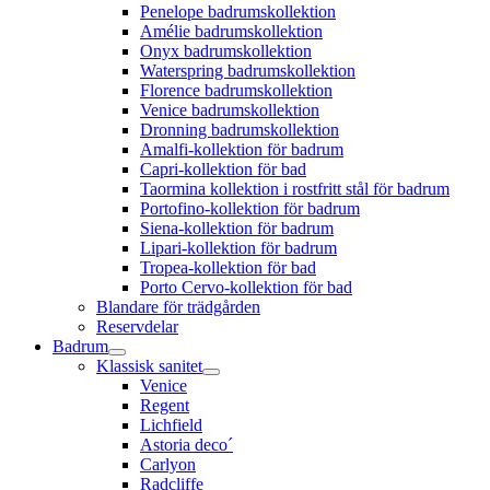
Penelope badrumskollektion
Amélie badrumskollektion
Onyx badrumskollektion
Waterspring badrumskollektion
Florence badrumskollektion
Venice badrumskollektion
Dronning badrumskollektion
Amalfi-kollektion för badrum
Capri-kollektion för bad
Taormina kollektion i rostfritt stål för badrum
Portofino-kollektion för badrum
Siena-kollektion för badrum
Lipari-kollektion för badrum
Tropea-kollektion för bad
Porto Cervo-kollektion för bad
Blandare för trädgården
Reservdelar
Badrum
Klassisk sanitet
Venice
Regent
Lichfield
Astoria deco´
Carlyon
Radcliffe