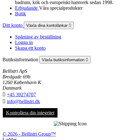
badrum, kök och europeiskt hantverk sedan 1998.
Erbjudande
Våra specialprodukter
Butik
Ditt konto
Växla dina kontolänkar

Spårning av beställning
Logga in
Skapa ett konto
Butiksinformation
Växla butiksinformation

Bellistri ApS
Bredgade 69b
1260 København K
Danmark

+45 39274707

info@bellistri.dk
Kontrollera din integritet
© 2026 - Bellistri Group™
Laddar...