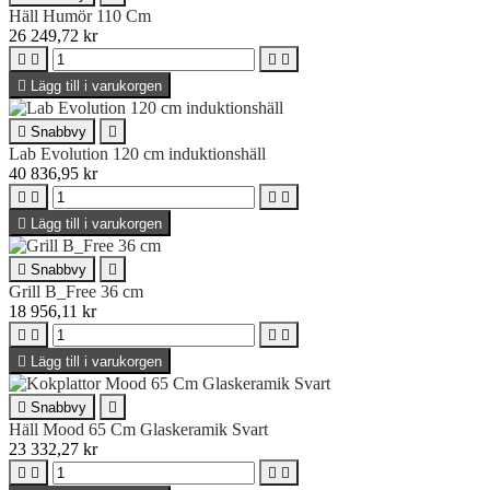
Häll Humör 110 Cm
26 249,72 kr





Lägg till i varukorgen

Snabbvy

Lab Evolution 120 cm induktionshäll
40 836,95 kr





Lägg till i varukorgen

Snabbvy

Grill B_Free 36 cm
18 956,11 kr





Lägg till i varukorgen

Snabbvy

Häll Mood 65 Cm Glaskeramik Svart
23 332,27 kr



