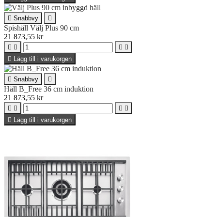

Snabbvy

Spishäll Välj Plus 90 cm
21 873,55 kr





Lägg till i varukorgen

Snabbvy

Häll B_Free 36 cm induktion
21 873,55 kr





Lägg till i varukorgen