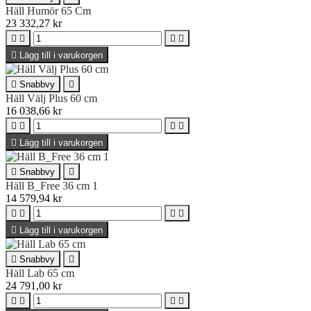
Häll Humör 65 Cm
23 332,27 kr





Lägg till i varukorgen

Snabbvy

Häll Välj Plus 60 cm
16 038,66 kr





Lägg till i varukorgen

Snabbvy

Häll B_Free 36 cm 1
14 579,94 kr





Lägg till i varukorgen

Snabbvy

Häll Lab 65 cm
24 791,00 kr



