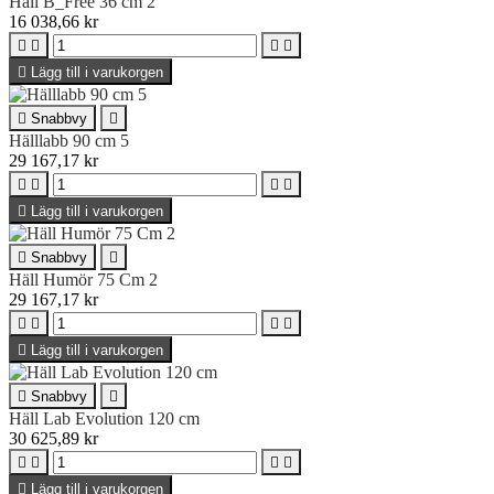
Häll B_Free 36 cm 2
16 038,66 kr





Lägg till i varukorgen

Snabbvy

Hälllabb 90 cm 5
29 167,17 kr





Lägg till i varukorgen

Snabbvy

Häll Humör 75 Cm 2
29 167,17 kr





Lägg till i varukorgen

Snabbvy

Häll Lab Evolution 120 cm
30 625,89 kr





Lägg till i varukorgen