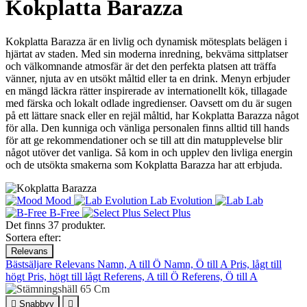
Kokplatta Barazza
Kokplatta Barazza är en livlig och dynamisk mötesplats belägen i
hjärtat av staden. Med sin moderna inredning, bekväma sittplatser
och välkomnande atmosfär är det den perfekta platsen att träffa
vänner, njuta av en utsökt måltid eller ta en drink. Menyn erbjuder
en mängd läckra rätter inspirerade av internationellt kök, tillagade
med färska och lokalt odlade ingredienser. Oavsett om du är sugen
på ett lättare snack eller en rejäl måltid, har Kokplatta Barazza något
för alla. Den kunniga och vänliga personalen finns alltid till hands
för att ge rekommendationer och se till att din matupplevelse blir
något utöver det vanliga. Så kom in och upplev den livliga energin
och de utsökta smakerna som Kokplatta Barazza har att erbjuda.
Mood
Lab Evolution
Lab
B-Free
Select Plus
Det finns 37 produkter.
Sortera efter:
Relevans
Bästsäljare
Relevans
Namn, A till Ö
Namn, Ö till A
Pris, lågt till
högt
Pris, högt till lågt
Referens, A till Ö
Referens, Ö till A

Snabbvy
