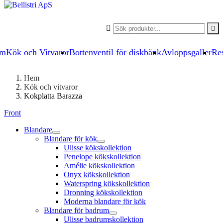


um
Kök och Vitvaror
Bottenventil för diskbänk
Avloppsgaller
Res
Hem
Kök och vitvaror
Kokplatta Barazza
Front
Blandare
Blandare för kök
Ulisse kökskollektion
Penelope kökskollektion
Amélie kökskollektion
Onyx kökskollektion
Waterspring kökskollektion
Dronning kökskollektion
Moderna blandare för kök
Blandare för badrum
Ulisse badrumskollektion