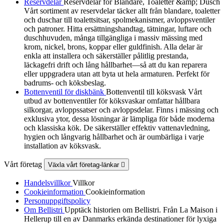
Reservdelar
Reservdelar för Blandare, Toaletter &amp; Dusch
Vårt sortiment av reservdelar täcker allt från blandare, toaletter
och duschar till toalettsitsar, spolmekanismer, avloppsventiler
och patroner. Hitta ersättningshandtag, tätningar, luftare och
duschhuvuden, många tillgängliga i massiv mässing med
krom, nickel, brons, koppar eller guldfinish. Alla delar är
enkla att installera och säkerställer pålitlig prestanda,
läckagefri drift och lång hållbarhet—så att du kan reparera
eller uppgradera utan att byta ut hela armaturen. Perfekt för
badrums- och köksbeslag.
Bottenventil för diskbänk
Bottenventil till köksvask Vårt
utbud av bottenventiler för köksvaskar omfattar hållbara
silkorgar, avloppssatser och avloppsdelar. Finns i mässing och
exklusiva ytor, dessa lösningar är lämpliga för både moderna
och klassiska kök. De säkerställer effektiv vattenavledning,
hygien och långvarig hållbarhet och är oumbärliga i varje
installation av köksvask.
Vårt företag
Växla vårt företag-länkar

Handelsvillkor
Villkor
Cookieinformation
Cookieinformation
Personuppgiftspolicy
Om Bellistri
Upptäck historien om Bellistri. Från La Maison i
Hellerup till en av Danmarks erkända destinationer för lyxiga