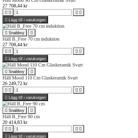
Häll Mood 90 Cm Glaskeramik Svart
27 708,44 kr





Lägg till i varukorgen

Snabbvy

Häll B_Free 70 cm induktion
27 708,44 kr





Lägg till i varukorgen

Snabbvy

Häll Mood 110 Cm Glaskeramik Svart
26 249,72 kr





Lägg till i varukorgen

Snabbvy

Häll B_Free 90 cm
20 414,83 kr





Lägg till i varukorgen