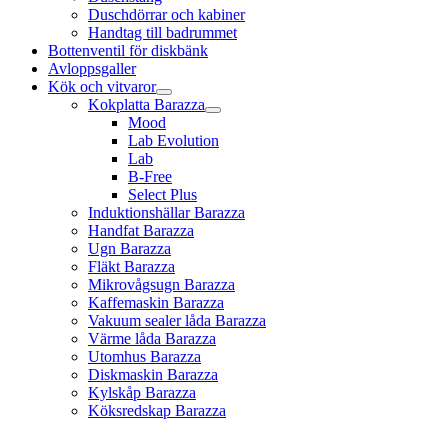
Duschdörrar och kabiner
Handtag till badrummet
Bottenventil för diskbänk
Avloppsgaller
Kök och vitvaror
Kokplatta Barazza
Mood
Lab Evolution
Lab
B-Free
Select Plus
Induktionshällar Barazza
Handfat Barazza
Ugn Barazza
Fläkt Barazza
Mikrovågsugn Barazza
Kaffemaskin Barazza
Vakuum sealer låda Barazza
Värme låda Barazza
Utomhus Barazza
Diskmaskin Barazza
Kylskåp Barazza
Köksredskap Barazza