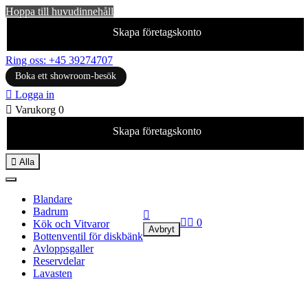
Hoppa till huvudinnehåll
Skapa företagskonto
Ring oss: +45 39274707
Boka ett showroom-besök

Logga in

Varukorg
0
Skapa företagskonto

Alla
Blandare
Badrum



0
Kök och Vitvaror
Avbryt
Bottenventil för diskbänk
Avloppsgaller
Reservdelar
Lavasten