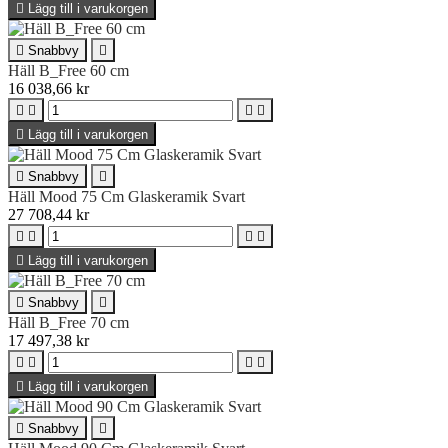

Lägg till i varukorgen

Snabbvy

Häll B_Free 60 cm
16 038,66 kr





Lägg till i varukorgen

Snabbvy

Häll Mood 75 Cm Glaskeramik Svart
27 708,44 kr





Lägg till i varukorgen

Snabbvy

Häll B_Free 70 cm
17 497,38 kr





Lägg till i varukorgen

Snabbvy
