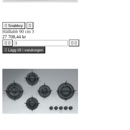

Snabbvy

Hälllabb 90 cm 3
27 708,44 kr





Lägg till i varukorgen