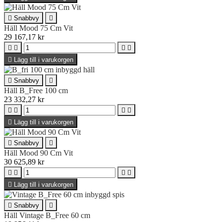

Snabbvy

Häll Mood 75 Cm Vit
29 167,17 kr





Lägg till i varukorgen

Snabbvy

Häll B_Free 100 cm
23 332,27 kr





Lägg till i varukorgen

Snabbvy

Häll Mood 90 Cm Vit
30 625,89 kr





Lägg till i varukorgen

Snabbvy

Häll Vintage B_Free 60 cm