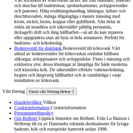
Vårt sortiment av reservdelar täcker allt från blandare, toaletter
och duschar till toalettsitsar, spolmekanismer, avloppsventiler
och patroner. Hitta ersättningshandtag, tätningar, luftare och
duschhuvuden, många tillgängliga i massiv mässing med
krom, nickel, brons, koppar eller guldfinish. Alla delar är
enkla att installera och säkerställer pålitlig prestanda,
läckagefri drift och lång hållbarhet—så att du kan reparera
eller uppgradera utan att byta ut hela armaturen. Perfekt för
badrums- och köksbeslag.
Bottenventil för diskbänk
Bottenventil till köksvask Vårt
utbud av bottenventiler för köksvaskar omfattar hållbara
silkorgar, avloppssatser och avloppsdelar. Finns i mässing och
exklusiva ytor, dessa lösningar är lämpliga för både moderna
och klassiska kök. De säkerställer effektiv vattenavledning,
hygien och långvarig hållbarhet och är oumbärliga i varje
installation av köksvask.
Vårt företag
Växla vårt företag-länkar

Handelsvillkor
Villkor
Cookieinformation
Cookieinformation
Personuppgiftspolicy
Om Bellistri
Upptäck historien om Bellistri. Från La Maison i
Hellerup till en av Danmarks erkända destinationer för lyxiga
badrum, kök och europeiskt hantverk sedan 1998.