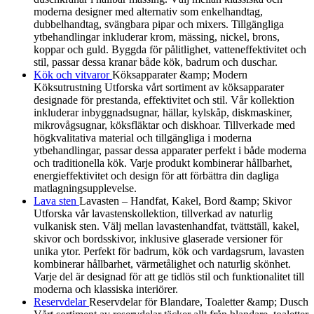
moderna designer med alternativ som enkelhandtag,
dubbelhandtag, svängbara pipar och mixers. Tillgängliga
ytbehandlingar inkluderar krom, mässing, nickel, brons,
koppar och guld. Byggda för pålitlighet, vatteneffektivitet och
stil, passar dessa kranar både kök, badrum och duschar.
Kök och vitvaror
Köksapparater &amp; Modern
Köksutrustning Utforska vårt sortiment av köksapparater
designade för prestanda, effektivitet och stil. Vår kollektion
inkluderar inbyggnadsugnar, hällar, kylskåp, diskmaskiner,
mikrovågsugnar, köksfläktar och diskhoar. Tillverkade med
högkvalitativa material och tillgängliga i moderna
ytbehandlingar, passar dessa apparater perfekt i både moderna
och traditionella kök. Varje produkt kombinerar hållbarhet,
energieffektivitet och design för att förbättra din dagliga
matlagningsupplevelse.
Lava sten
Lavasten – Handfat, Kakel, Bord &amp; Skivor
Utforska vår lavastenskollektion, tillverkad av naturlig
vulkanisk sten. Välj mellan lavastenhandfat, tvättställ, kakel,
skivor och bordsskivor, inklusive glaserade versioner för
unika ytor. Perfekt för badrum, kök och vardagsrum, lavasten
kombinerar hållbarhet, värmetålighet och naturlig skönhet.
Varje del är designad för att ge tidlös stil och funktionalitet till
moderna och klassiska interiörer.
Reservdelar
Reservdelar för Blandare, Toaletter &amp; Dusch