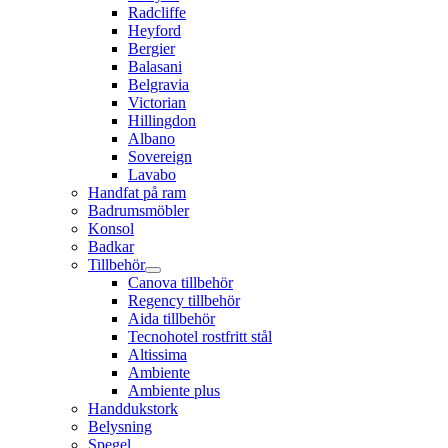
Radcliffe
Heyford
Bergier
Balasani
Belgravia
Victorian
Hillingdon
Albano
Sovereign
Lavabo
Handfat på ram
Badrumsmöbler
Konsol
Badkar
Tillbehör
Canova tillbehör
Regency tillbehör
Aida tillbehör
Tecnohotel rostfritt stål
Altissima
Ambiente
Ambiente plus
Handdukstork
Belysning
Spegel