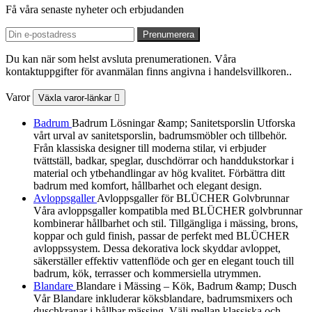
Få våra senaste nyheter och erbjudanden
Du kan när som helst avsluta prenumerationen. Våra
kontaktuppgifter för avanmälan finns angivna i handelsvillkoren..
Varor
Växla varor-länkar

Badrum
Badrum Lösningar &amp; Sanitetsporslin Utforska
vårt urval av sanitetsporslin, badrumsmöbler och tillbehör.
Från klassiska designer till moderna stilar, vi erbjuder
tvättställ, badkar, speglar, duschdörrar och handdukstorkar i
material och ytbehandlingar av hög kvalitet. Förbättra ditt
badrum med komfort, hållbarhet och elegant design.
Avloppsgaller
Avloppsgaller för BLÜCHER Golvbrunnar
Våra avloppsgaller kompatibla med BLÜCHER golvbrunnar
kombinerar hållbarhet och stil. Tillgängliga i mässing, brons,
koppar och guld finish, passar de perfekt med BLÜCHER
avloppssystem. Dessa dekorativa lock skyddar avloppet,
säkerställer effektiv vattenflöde och ger en elegant touch till
badrum, kök, terrasser och kommersiella utrymmen.
Blandare
Blandare i Mässing – Kök, Badrum &amp; Dusch
Vår Blandare inkluderar köksblandare, badrumsmixers och
duschkranar i hållbar mässing. Välj mellan klassiska och