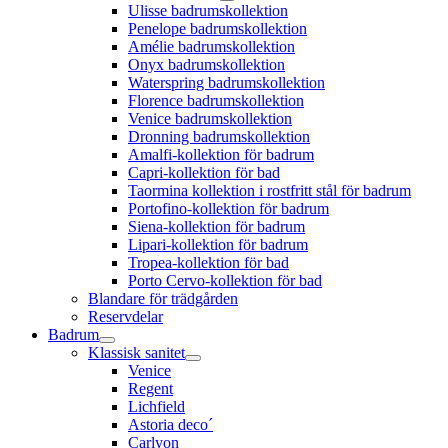
Ulisse badrumskollektion
Penelope badrumskollektion
Amélie badrumskollektion
Onyx badrumskollektion
Waterspring badrumskollektion
Florence badrumskollektion
Venice badrumskollektion
Dronning badrumskollektion
Amalfi-kollektion för badrum
Capri-kollektion för bad
Taormina kollektion i rostfritt stål för badrum
Portofino-kollektion för badrum
Siena-kollektion för badrum
Lipari-kollektion för badrum
Tropea-kollektion för bad
Porto Cervo-kollektion för bad
Blandare för trädgården
Reservdelar
Badrum
Klassisk sanitet
Venice
Regent
Lichfield
Astoria deco´
Carlyon