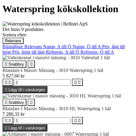
Waterspring kökskollektion
Det finns 9 produkter.
Sortera efter:
Relevans
Bästsäljare
Relevans
Namn, A till Ö
Namn, Ö till A
Pris, lågt till
högt
Pris, högt till lågt
Referens, A till Ö
Referens, Ö till A

Snabbvy

Blandare I Massiv Mässing - 3010 Waterspring 1 hål
5 827,60 kr





Lägg till i varukorgen

Snabbvy

Blandare I Massiv Mässing - 3010 HL Waterspring 1 hål
7 286,32 kr





Lägg till i varukorgen