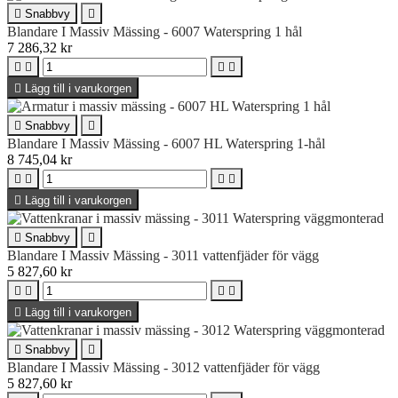

Snabbvy

Blandare I Massiv Mässing - 6007 Waterspring 1 hål
7 286,32 kr





Lägg till i varukorgen

Snabbvy

Blandare I Massiv Mässing - 6007 HL Waterspring 1-hål
8 745,04 kr





Lägg till i varukorgen

Snabbvy

Blandare I Massiv Mässing - 3011 vattenfjäder för vägg
5 827,60 kr





Lägg till i varukorgen

Snabbvy

Blandare I Massiv Mässing - 3012 vattenfjäder för vägg
5 827,60 kr