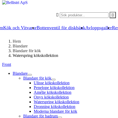


um
Kök och Vitvaror
Bottenventil för diskbänk
Avloppsgaller
Res
Hem
Blandare
Blandare för kök
Waterspring kökskollektion
Front
Blandare
Blandare för kök
Ulisse kökskollektion
Penelope kökskollektion
Amélie kökskollektion
Onyx kökskollektion
Waterspring kökskollektion
Dronning kökskollektion
Moderna blandare för kök
Blandare för badrum