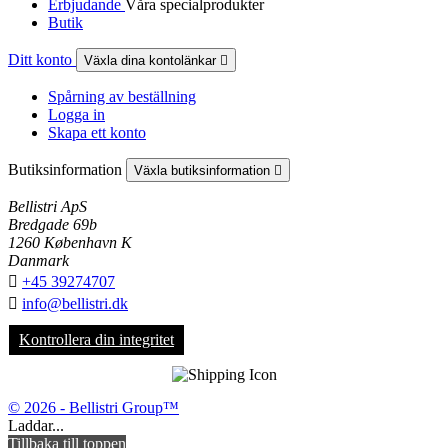
Erbjudande
Våra specialprodukter
Butik
Ditt konto
Växla dina kontolänkar

Spårning av beställning
Logga in
Skapa ett konto
Butiksinformation
Växla butiksinformation

Bellistri ApS
Bredgade 69b
1260 København K
Danmark

+45 39274707

info@bellistri.dk
Kontrollera din integritet
© 2026 - Bellistri Group™
Laddar...
Tillbaka till toppen