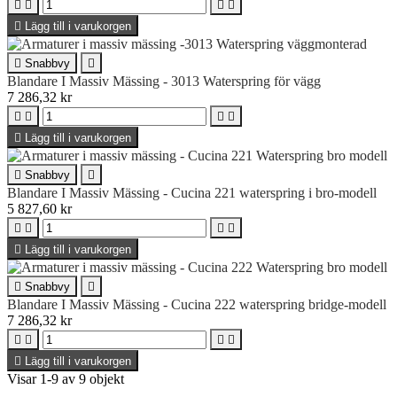





Lägg till i varukorgen

Snabbvy

Blandare I Massiv Mässing - 3013 Waterspring för vägg
7 286,32 kr





Lägg till i varukorgen

Snabbvy

Blandare I Massiv Mässing - Cucina 221 waterspring i bro-modell
5 827,60 kr





Lägg till i varukorgen

Snabbvy

Blandare I Massiv Mässing - Cucina 222 waterspring bridge-modell
7 286,32 kr





Lägg till i varukorgen
Visar 1-9 av 9 objekt