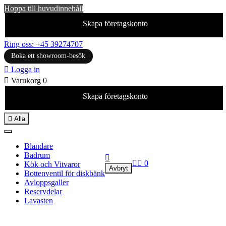
Hoppa till huvudinnehåll
Skapa företagskonto
Ring oss: +45 39274707
Boka ett showroom-besök

Logga in

Varukorg
0
Skapa företagskonto

Alla
Blandare
Badrum



0
Kök och Vitvaror
Avbryt
Bottenventil för diskbänk
Avloppsgaller
Reservdelar
Lavasten