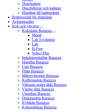
Duschstång
Duschdörrar och kabiner
Handtag till badrummet
Bottenventil för diskbänk
Avloppsgaller
Kök och vitvaror
Kokplatta Barazza
Mood
Lab Evolution
Lab
B-Free
Select Plus
Induktionshällar Barazza
Handfat Barazza
Ugn Barazza
Fläkt Barazza
Mikrovågsugn Barazza
Kaffemaskin Barazza
Vakuum sealer låda Barazza
Värme låda Barazza
Utomhus Barazza
Diskmaskin Barazza
Kylskåp Barazza
Köksredskap Barazza