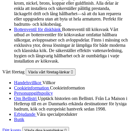
krom, nickel, brons, koppar eller guldfinish. Alla delar är
enkla att installera och säkerställer pålitlig prestanda,
läckagefri drift och lång hållbarhet—så att du kan reparera
eller uppgradera utan att byta ut hela armaturen. Perfekt för
badrums- och köksbeslag.
Bottenventil för diskbänk
Bottenventil till köksvask Vårt
utbud av bottenventiler för köksvaskar omfattar hållbara
silkorgar, avloppssatser och avloppsdelar. Finns i mässing och
exklusiva ytor, dessa lösningar är lämpliga för både moderna
och klassiska kök. De säkerställer effektiv vattenavledning,
hygien och långvarig hållbarhet och är oumbärliga i varje
installation av köksvask.
Vårt företag
Växla vårt företag-länkar

Handelsvillkor
Villkor
Cookieinformation
Cookieinformation
Personuppgiftspolicy
Om Bellistri
Upptäck historien om Bellistri. Från La Maison i
Hellerup till en av Danmarks erkända destinationer för lyxiga
badrum, kök och europeiskt hantverk sedan 1998.
Erbjudande
Våra specialprodukter
Butik
Ditt konto
Växla dina kontolänkar
