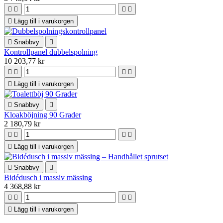





Lägg till i varukorgen

Snabbvy

Kontrollpanel dubbelspolning
10 203,77 kr





Lägg till i varukorgen

Snabbvy

Kloakböjning 90 Grader
2 180,79 kr





Lägg till i varukorgen

Snabbvy

Bidédusch i massiv mässing
4 368,88 kr





Lägg till i varukorgen