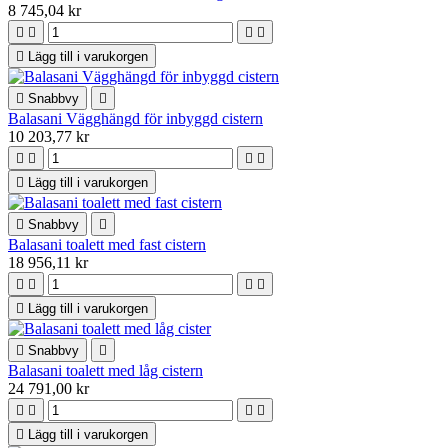
8 745,04 kr





Lägg till i varukorgen

Snabbvy

Balasani Vägghängd för inbyggd cistern
10 203,77 kr





Lägg till i varukorgen

Snabbvy

Balasani toalett med fast cistern
18 956,11 kr





Lägg till i varukorgen

Snabbvy

Balasani toalett med låg cistern
24 791,00 kr





Lägg till i varukorgen