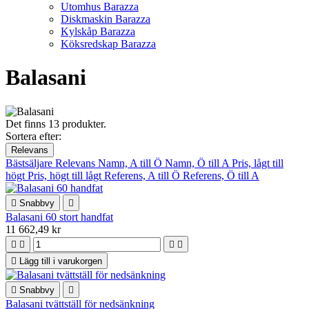
Utomhus Barazza
Diskmaskin Barazza
Kylskåp Barazza
Köksredskap Barazza
Balasani
Det finns 13 produkter.
Sortera efter:
Relevans
Bästsäljare
Relevans
Namn, A till Ö
Namn, Ö till A
Pris, lågt till
högt
Pris, högt till lågt
Referens, A till Ö
Referens, Ö till A

Snabbvy

Balasani 60 stort handfat
11 662,49 kr





Lägg till i varukorgen

Snabbvy

Balasani tvättställ för nedsänkning