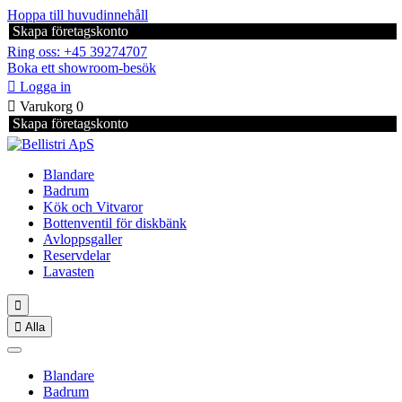
Hoppa till huvudinnehåll
Skapa företagskonto
Ring oss: +45 39274707
Boka ett showroom-besök

Logga in

Varukorg
0
Skapa företagskonto
Blandare
Badrum
Kök och Vitvaror
Bottenventil för diskbänk
Avloppsgaller
Reservdelar
Lavasten


Alla
Blandare
Badrum