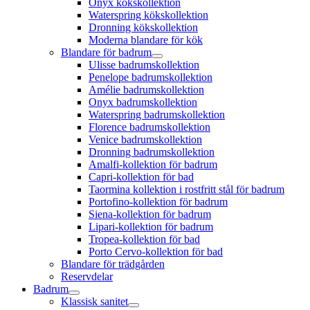
Onyx kökskollektion
Waterspring kökskollektion
Dronning kökskollektion
Moderna blandare för kök
Blandare för badrum
Ulisse badrumskollektion
Penelope badrumskollektion
Amélie badrumskollektion
Onyx badrumskollektion
Waterspring badrumskollektion
Florence badrumskollektion
Venice badrumskollektion
Dronning badrumskollektion
Amalfi-kollektion för badrum
Capri-kollektion för bad
Taormina kollektion i rostfritt stål för badrum
Portofino-kollektion för badrum
Siena-kollektion för badrum
Lipari-kollektion för badrum
Tropea-kollektion för bad
Porto Cervo-kollektion för bad
Blandare för trädgården
Reservdelar
Badrum
Klassisk sanitet