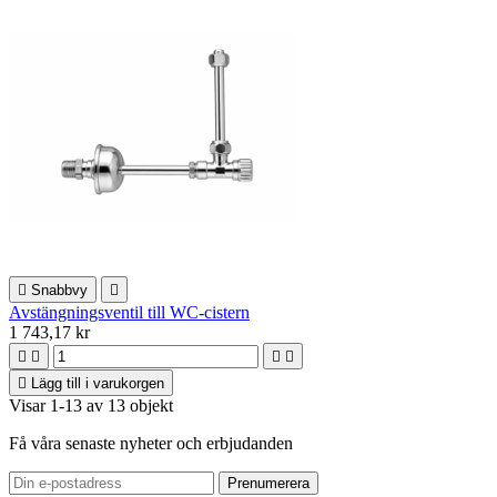

Snabbvy

Avstängningsventil till WC-cistern
1 743,17 kr





Lägg till i varukorgen
Visar 1-13 av 13 objekt
Få våra senaste nyheter och erbjudanden