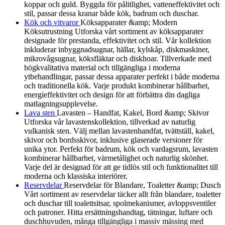
koppar och guld. Byggda för pålitlighet, vatteneffektivitet och
stil, passar dessa kranar både kök, badrum och duschar.
Kök och vitvaror
Köksapparater &amp; Modern
Köksutrustning Utforska vårt sortiment av köksapparater
designade för prestanda, effektivitet och stil. Vår kollektion
inkluderar inbyggnadsugnar, hällar, kylskåp, diskmaskiner,
mikrovågsugnar, köksfläktar och diskhoar. Tillverkade med
högkvalitativa material och tillgängliga i moderna
ytbehandlingar, passar dessa apparater perfekt i både moderna
och traditionella kök. Varje produkt kombinerar hållbarhet,
energieffektivitet och design för att förbättra din dagliga
matlagningsupplevelse.
Lava sten
Lavasten – Handfat, Kakel, Bord &amp; Skivor
Utforska vår lavastenskollektion, tillverkad av naturlig
vulkanisk sten. Välj mellan lavastenhandfat, tvättställ, kakel,
skivor och bordsskivor, inklusive glaserade versioner för
unika ytor. Perfekt för badrum, kök och vardagsrum, lavasten
kombinerar hållbarhet, värmetålighet och naturlig skönhet.
Varje del är designad för att ge tidlös stil och funktionalitet till
moderna och klassiska interiörer.
Reservdelar
Reservdelar för Blandare, Toaletter &amp; Dusch
Vårt sortiment av reservdelar täcker allt från blandare, toaletter
och duschar till toalettsitsar, spolmekanismer, avloppsventiler
och patroner. Hitta ersättningshandtag, tätningar, luftare och
duschhuvuden, många tillgängliga i massiv mässing med