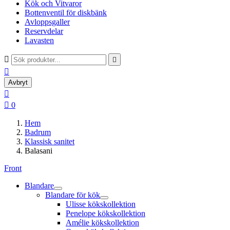
Kök och Vitvaror
Bottenventil för diskbänk
Avloppsgaller
Reservdelar
Lavasten



Avbryt


0
Hem
Badrum
Klassisk sanitet
Balasani
Front
Blandare
Blandare för kök
Ulisse kökskollektion
Penelope kökskollektion
Amélie kökskollektion