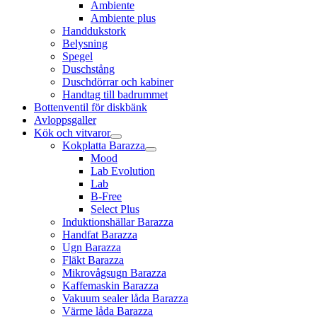
Ambiente
Ambiente plus
Handdukstork
Belysning
Spegel
Duschstång
Duschdörrar och kabiner
Handtag till badrummet
Bottenventil för diskbänk
Avloppsgaller
Kök och vitvaror
Kokplatta Barazza
Mood
Lab Evolution
Lab
B-Free
Select Plus
Induktionshällar Barazza
Handfat Barazza
Ugn Barazza
Fläkt Barazza
Mikrovågsugn Barazza
Kaffemaskin Barazza
Vakuum sealer låda Barazza
Värme låda Barazza