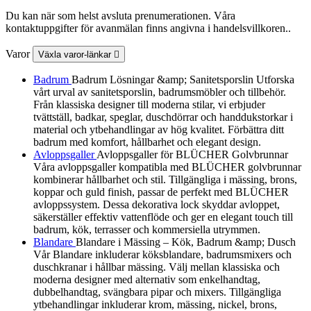
Du kan när som helst avsluta prenumerationen. Våra
kontaktuppgifter för avanmälan finns angivna i handelsvillkoren..
Varor
Växla varor-länkar

Badrum
Badrum Lösningar &amp; Sanitetsporslin Utforska
vårt urval av sanitetsporslin, badrumsmöbler och tillbehör.
Från klassiska designer till moderna stilar, vi erbjuder
tvättställ, badkar, speglar, duschdörrar och handdukstorkar i
material och ytbehandlingar av hög kvalitet. Förbättra ditt
badrum med komfort, hållbarhet och elegant design.
Avloppsgaller
Avloppsgaller för BLÜCHER Golvbrunnar
Våra avloppsgaller kompatibla med BLÜCHER golvbrunnar
kombinerar hållbarhet och stil. Tillgängliga i mässing, brons,
koppar och guld finish, passar de perfekt med BLÜCHER
avloppssystem. Dessa dekorativa lock skyddar avloppet,
säkerställer effektiv vattenflöde och ger en elegant touch till
badrum, kök, terrasser och kommersiella utrymmen.
Blandare
Blandare i Mässing – Kök, Badrum &amp; Dusch
Vår Blandare inkluderar köksblandare, badrumsmixers och
duschkranar i hållbar mässing. Välj mellan klassiska och
moderna designer med alternativ som enkelhandtag,
dubbelhandtag, svängbara pipar och mixers. Tillgängliga
ytbehandlingar inkluderar krom, mässing, nickel, brons,