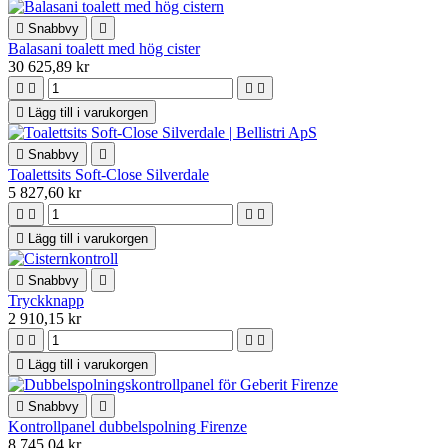

Snabbvy

Balasani toalett med hög cister
30 625,89 kr





Lägg till i varukorgen

Snabbvy

Toalettsits Soft-Close Silverdale
5 827,60 kr





Lägg till i varukorgen

Snabbvy

Tryckknapp
2 910,15 kr





Lägg till i varukorgen

Snabbvy

Kontrollpanel dubbelspolning Firenze
8 745,04 kr