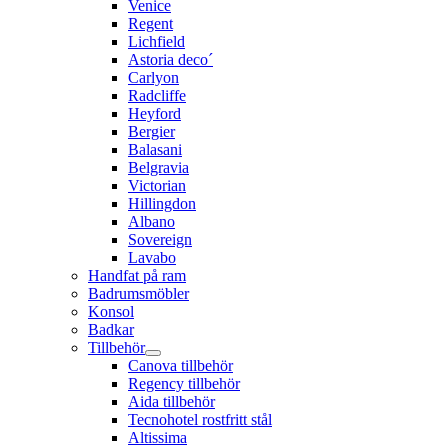
Venice
Regent
Lichfield
Astoria deco´
Carlyon
Radcliffe
Heyford
Bergier
Balasani
Belgravia
Victorian
Hillingdon
Albano
Sovereign
Lavabo
Handfat på ram
Badrumsmöbler
Konsol
Badkar
Tillbehör
Canova tillbehör
Regency tillbehör
Aida tillbehör
Tecnohotel rostfritt stål
Altissima