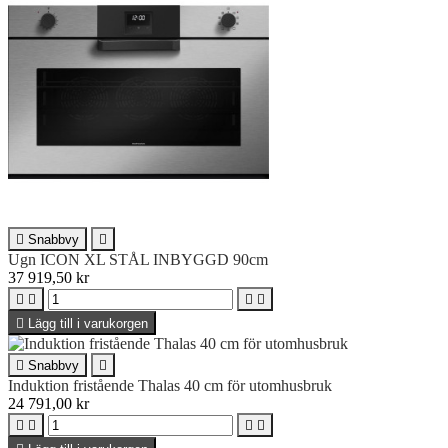

Snabbvy

Ugn ICON XL STÅL INBYGGD 90cm
37 919,50 kr





Lägg till i varukorgen

Snabbvy

Induktion fristående Thalas 40 cm för utomhusbruk
24 791,00 kr



