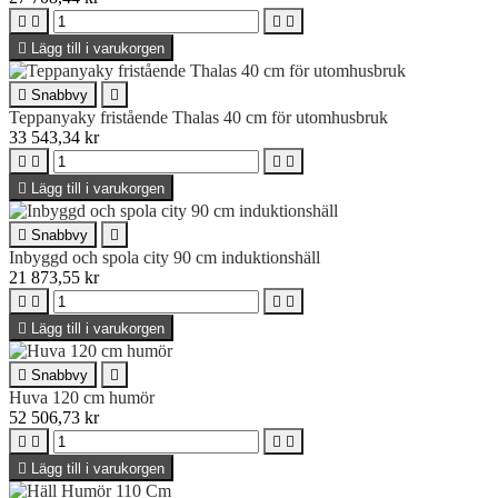





Lägg till i varukorgen

Snabbvy

Teppanyaky fristående Thalas 40 cm för utomhusbruk
33 543,34 kr





Lägg till i varukorgen

Snabbvy

Inbyggd och spola city 90 cm induktionshäll
21 873,55 kr





Lägg till i varukorgen

Snabbvy

Huva 120 cm humör
52 506,73 kr





Lägg till i varukorgen