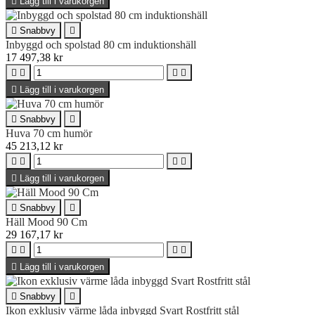

Lägg till i varukorgen

Snabbvy

Inbyggd och spolstad 80 cm induktionshäll
17 497,38 kr





Lägg till i varukorgen

Snabbvy

Huva 70 cm humör
45 213,12 kr





Lägg till i varukorgen

Snabbvy

Häll Mood 90 Cm
29 167,17 kr





Lägg till i varukorgen

Snabbvy

Ikon exklusiv värme låda inbyggd Svart Rostfritt stål