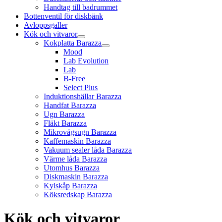
Handtag till badrummet
Bottenventil för diskbänk
Avloppsgaller
Kök och vitvaror
Kokplatta Barazza
Mood
Lab Evolution
Lab
B-Free
Select Plus
Induktionshällar Barazza
Handfat Barazza
Ugn Barazza
Fläkt Barazza
Mikrovågsugn Barazza
Kaffemaskin Barazza
Vakuum sealer låda Barazza
Värme låda Barazza
Utomhus Barazza
Diskmaskin Barazza
Kylskåp Barazza
Köksredskap Barazza
Kök och vitvaror