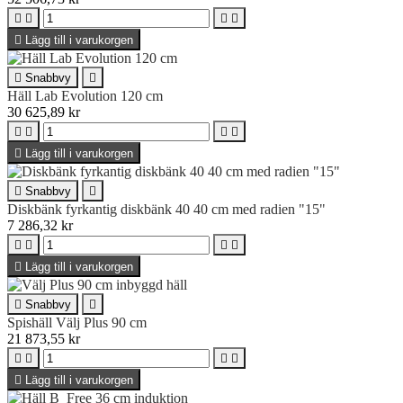





Lägg till i varukorgen

Snabbvy

Häll Lab Evolution 120 cm
30 625,89 kr





Lägg till i varukorgen

Snabbvy

Diskbänk fyrkantig diskbänk 40 40 cm med radien "15"
7 286,32 kr





Lägg till i varukorgen

Snabbvy

Spishäll Välj Plus 90 cm
21 873,55 kr





Lägg till i varukorgen