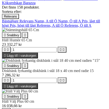
Köksredskap Barazza
Det finns 158 produkter.
Sortera efter:
Relevans
Bästsäljare
Relevans
Namn, A till Ö
Namn, Ö till A
Pris, lågt till
högt
Pris, högt till lågt
Referens, A till Ö
Referens, Ö till A

Snabbvy

Häll Humör 65 Cm
23 332,27 kr





Lägg till i varukorgen

Snabbvy

Diskbänk fyrkantig diskbänk i stål 18 x 40 cm med radie 15
7 286,32 kr





Lägg till i varukorgen

Snabbvy

Häll Välj Plus 60 cm
16 038,66 kr