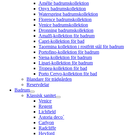
Amélie badrumskollektion
Onyx badrumskollektion
Waterspring badrumskollektion
Florence badrumskollektion
Venice badrumskollektion
Dronning badrumskollektion
Amalfi-kollektion för badrum
Capri-kollektion för bad
Taormina kollektion i rostfritt stål för badrum
Portofino-kollektion för badrum
Siena-kollektion för badrum
Lipari-kollektion för badrum
Tropea-kollektion för bad
Porto Cervo-kollektion för bad
Blandare för trädgården
Reservdelar
Badrum
Klassisk sanitet
Venice
Regent
Lichfield
Astoria deco´
Carlyon
Radcliffe
Heyford