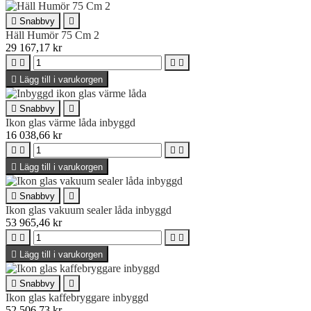

Snabbvy

Häll Humör 75 Cm 2
29 167,17 kr





Lägg till i varukorgen

Snabbvy

Ikon glas värme låda inbyggd
16 038,66 kr





Lägg till i varukorgen

Snabbvy

Ikon glas vakuum sealer låda inbyggd
53 965,46 kr





Lägg till i varukorgen

Snabbvy

Ikon glas kaffebryggare inbyggd
52 506,73 kr