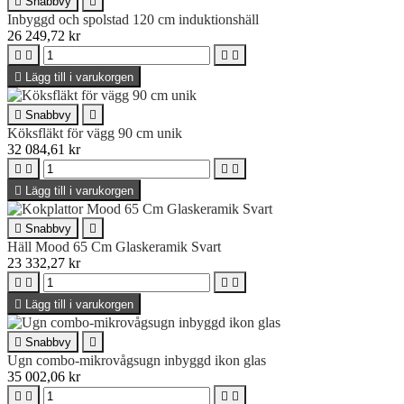

Snabbvy

Inbyggd och spolstad 120 cm induktionshäll
26 249,72 kr





Lägg till i varukorgen

Snabbvy

Köksfläkt för vägg 90 cm unik
32 084,61 kr





Lägg till i varukorgen

Snabbvy

Häll Mood 65 Cm Glaskeramik Svart
23 332,27 kr





Lägg till i varukorgen

Snabbvy

Ugn combo-mikrovågsugn inbyggd ikon glas
35 002,06 kr



