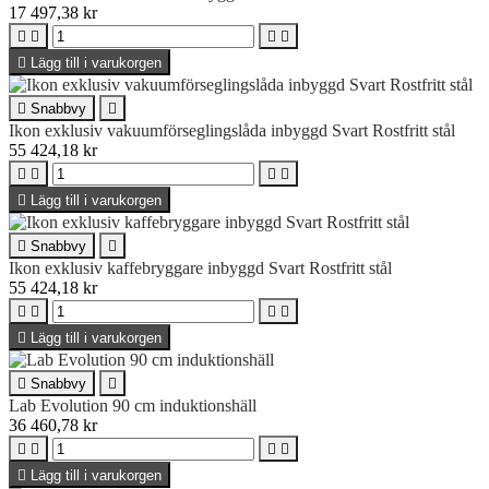
17 497,38 kr





Lägg till i varukorgen

Snabbvy

Ikon exklusiv vakuumförseglingslåda inbyggd Svart Rostfritt stål
55 424,18 kr





Lägg till i varukorgen

Snabbvy

Ikon exklusiv kaffebryggare inbyggd Svart Rostfritt stål
55 424,18 kr





Lägg till i varukorgen

Snabbvy

Lab Evolution 90 cm induktionshäll
36 460,78 kr





Lägg till i varukorgen