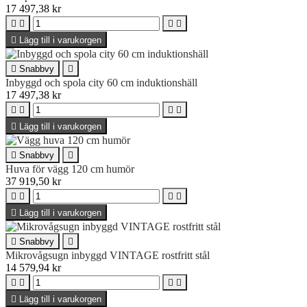
17 497,38 kr





Lägg till i varukorgen

Snabbvy

Inbyggd och spola city 60 cm induktionshäll
17 497,38 kr





Lägg till i varukorgen

Snabbvy

Huva för vägg 120 cm humör
37 919,50 kr





Lägg till i varukorgen

Snabbvy

Mikrovågsugn inbyggd VINTAGE rostfritt stål
14 579,94 kr





Lägg till i varukorgen