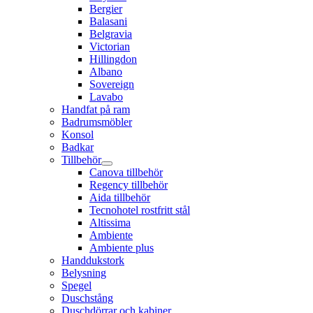
Bergier
Balasani
Belgravia
Victorian
Hillingdon
Albano
Sovereign
Lavabo
Handfat på ram
Badrumsmöbler
Konsol
Badkar
Tillbehör
Canova tillbehör
Regency tillbehör
Aida tillbehör
Tecnohotel rostfritt stål
Altissima
Ambiente
Ambiente plus
Handdukstork
Belysning
Spegel
Duschstång
Duschdörrar och kabiner