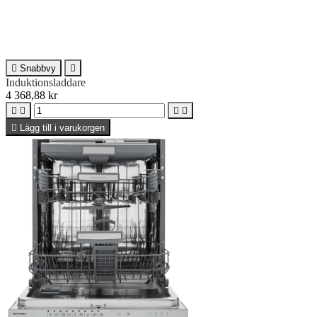

Snabbvy

Induktionsladdare
4 368,88 kr





Lägg till i varukorgen