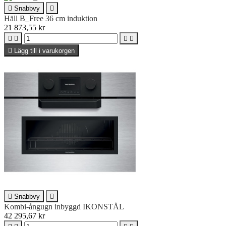

Snabbvy

Häll B_Free 36 cm induktion
21 873,55 kr





Lägg till i varukorgen

Snabbvy

Kombi-ångugn inbyggd IKONSTÅL
42 295,67 kr