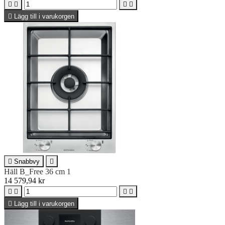





Lägg till i varukorgen

Snabbvy

Häll B_Free 36 cm 1
14 579,94 kr





Lägg till i varukorgen