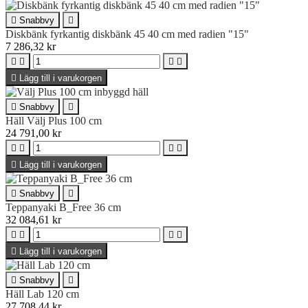

Snabbvy

Diskbänk fyrkantig diskbänk 45 40 cm med radien "15"
7 286,32 kr





Lägg till i varukorgen

Snabbvy

Häll Välj Plus 100 cm
24 791,00 kr





Lägg till i varukorgen

Snabbvy

Teppanyaki B_Free 36 cm
32 084,61 kr





Lägg till i varukorgen

Snabbvy

Häll Lab 120 cm
27 708,44 kr