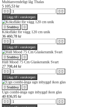
Multianvendeligt låg Thalas
5 105,53 kr





Lägg till i varukorgen

Snabbvy

Köksfläkt för vägg 120 cm unik
36 460,78 kr





Lägg till i varukorgen

Snabbvy

Häll Mood 75 Cm Glaskeramik Svart
27 708,44 kr





Lägg till i varukorgen

Snabbvy

Ugn combi-ånga ugn inbyggd ikon glas
40 836,95 kr



