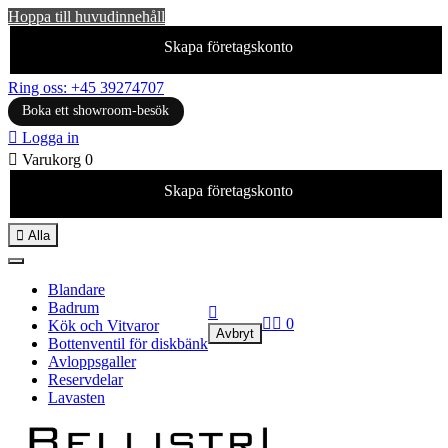
Hoppa till huvudinnehåll
Skapa företagskonto
Ring oss: +45 39274707
Boka ett showroom-besök

Logga in

Varukorg
0
Skapa företagskonto

Alla
Blandare
Badrum



0
Kök och Vitvaror
Avbryt
Bottenventil för diskbänk
Avloppsgaller
Reservdelar
Lavasten