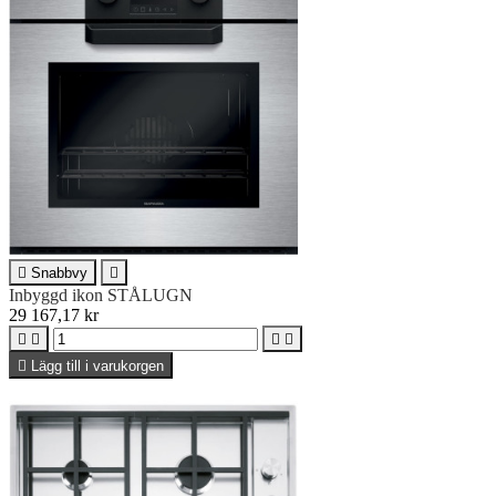

Snabbvy

Inbyggd ikon STÅLUGN
29 167,17 kr





Lägg till i varukorgen