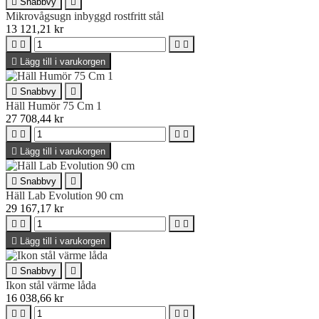

Snabbvy

Mikrovågsugn inbyggd rostfritt stål
13 121,21 kr





Lägg till i varukorgen

Snabbvy

Häll Humör 75 Cm 1
27 708,44 kr





Lägg till i varukorgen

Snabbvy

Häll Lab Evolution 90 cm
29 167,17 kr





Lägg till i varukorgen

Snabbvy

Ikon stål värme låda
16 038,66 kr



