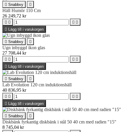

Snabbvy

Häll Humör 110 Cm
26 249,72 kr





Lägg till i varukorgen

Snabbvy

Ugn inbyggd ikon glas
27 708,44 kr





Lägg till i varukorgen

Snabbvy

Lab Evolution 120 cm induktionshäll
40 836,95 kr





Lägg till i varukorgen

Snabbvy

Diskbänk fyrkantig diskbänk i stål 50 40 cm med radien "15"
8 745,04 kr