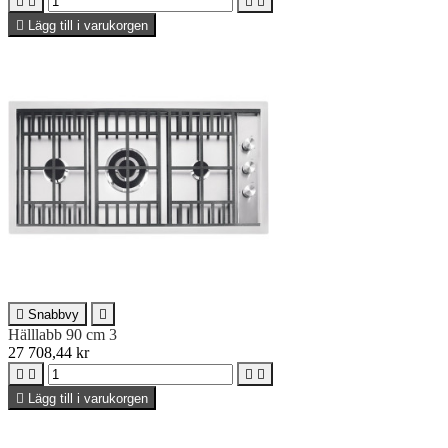





Lägg till i varukorgen

Snabbvy

Hälllabb 90 cm 3
27 708,44 kr





Lägg till i varukorgen