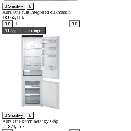

Snabbvy

Aura One fullt integrerad diskmaskin
18 956,11 kr





Lägg till i varukorgen

Snabbvy

Aura One kombinerat kylskåp
21 873,55 kr