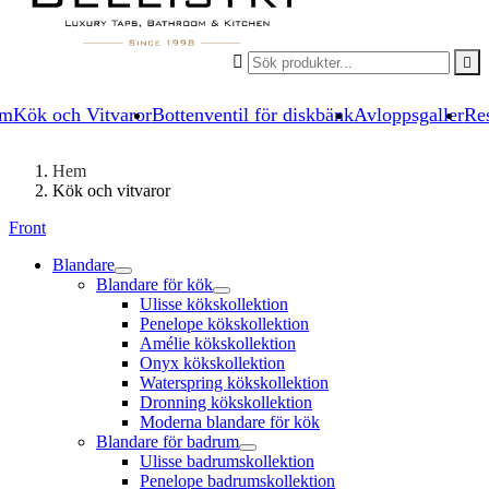


um
Kök och Vitvaror
Bottenventil för diskbänk
Avloppsgaller
Res
Hem
Kök och vitvaror
Front
Blandare
Blandare för kök
Ulisse kökskollektion
Penelope kökskollektion
Amélie kökskollektion
Onyx kökskollektion
Waterspring kökskollektion
Dronning kökskollektion
Moderna blandare för kök
Blandare för badrum
Ulisse badrumskollektion
Penelope badrumskollektion