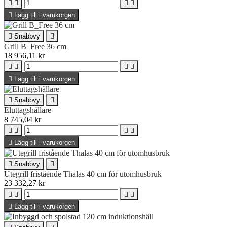





Lägg till i varukorgen

Snabbvy

Grill B_Free 36 cm
18 956,11 kr





Lägg till i varukorgen

Snabbvy

Eluttagshållare
8 745,04 kr





Lägg till i varukorgen

Snabbvy

Utegrill fristående Thalas 40 cm för utomhusbruk
23 332,27 kr





Lägg till i varukorgen