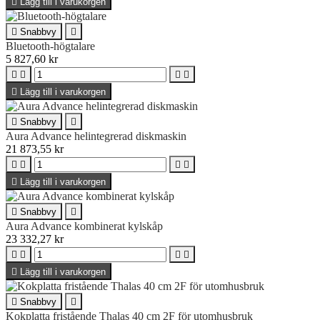

Lägg till i varukorgen

Snabbvy

Bluetooth-högtalare
5 827,60 kr





Lägg till i varukorgen

Snabbvy

Aura Advance helintegrerad diskmaskin
21 873,55 kr





Lägg till i varukorgen

Snabbvy

Aura Advance kombinerat kylskåp
23 332,27 kr





Lägg till i varukorgen

Snabbvy

Kokplatta fristående Thalas 40 cm 2F för utomhusbruk