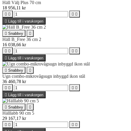
Häll Välj Plus 70 cm
18 956,11 kr





Lägg till i varukorgen

Snabbvy

Häll B_Free 36 cm 2
16 038,66 kr





Lägg till i varukorgen

Snabbvy

Ugn combo-mikrovågsugn inbyggd ikon stål
36 460,78 kr





Lägg till i varukorgen

Snabbvy

Hälllabb 90 cm 5
29 167,17 kr



