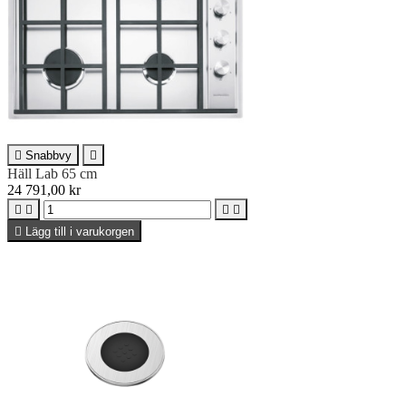

Snabbvy

Häll Lab 65 cm
24 791,00 kr





Lägg till i varukorgen