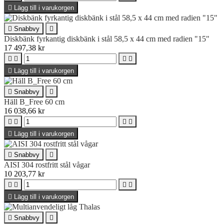

Lägg till i varukorgen

Snabbvy

Diskbänk fyrkantig diskbänk i stål 58,5 x 44 cm med radien "15"
17 497,38 kr





Lägg till i varukorgen

Snabbvy

Häll B_Free 60 cm
16 038,66 kr





Lägg till i varukorgen

Snabbvy

AISI 304 rostfritt stål vågar
10 203,77 kr





Lägg till i varukorgen

Snabbvy
