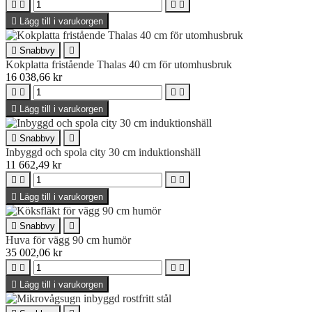





Lägg till i varukorgen

Snabbvy

Kokplatta fristående Thalas 40 cm för utomhusbruk
16 038,66 kr





Lägg till i varukorgen

Snabbvy

Inbyggd och spola city 30 cm induktionshäll
11 662,49 kr





Lägg till i varukorgen

Snabbvy

Huva för vägg 90 cm humör
35 002,06 kr





Lägg till i varukorgen