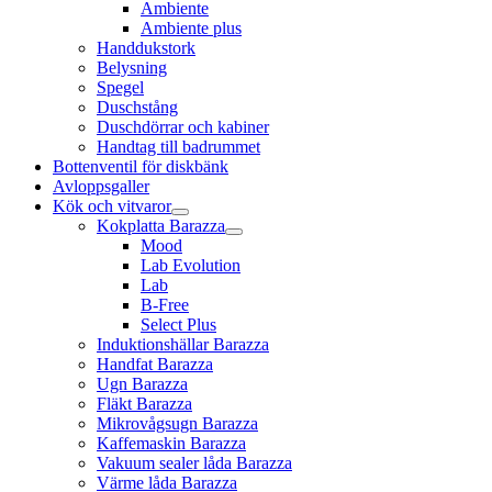
Ambiente
Ambiente plus
Handdukstork
Belysning
Spegel
Duschstång
Duschdörrar och kabiner
Handtag till badrummet
Bottenventil för diskbänk
Avloppsgaller
Kök och vitvaror
Kokplatta Barazza
Mood
Lab Evolution
Lab
B-Free
Select Plus
Induktionshällar Barazza
Handfat Barazza
Ugn Barazza
Fläkt Barazza
Mikrovågsugn Barazza
Kaffemaskin Barazza
Vakuum sealer låda Barazza
Värme låda Barazza