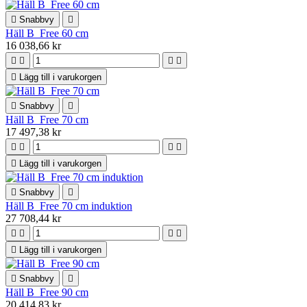

Snabbvy

Häll B_Free 60 cm
16 038,66 kr





Lägg till i varukorgen

Snabbvy

Häll B_Free 70 cm
17 497,38 kr





Lägg till i varukorgen

Snabbvy

Häll B_Free 70 cm induktion
27 708,44 kr





Lägg till i varukorgen

Snabbvy

Häll B_Free 90 cm
20 414,83 kr