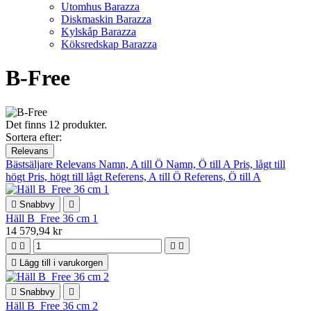
Utomhus Barazza
Diskmaskin Barazza
Kylskåp Barazza
Köksredskap Barazza
B-Free
Det finns 12 produkter.
Sortera efter:
Relevans
Bästsäljare
Relevans
Namn, A till Ö
Namn, Ö till A
Pris, lågt till
högt
Pris, högt till lågt
Referens, A till Ö
Referens, Ö till A

Snabbvy

Häll B_Free 36 cm 1
14 579,94 kr





Lägg till i varukorgen

Snabbvy

Häll B_Free 36 cm 2