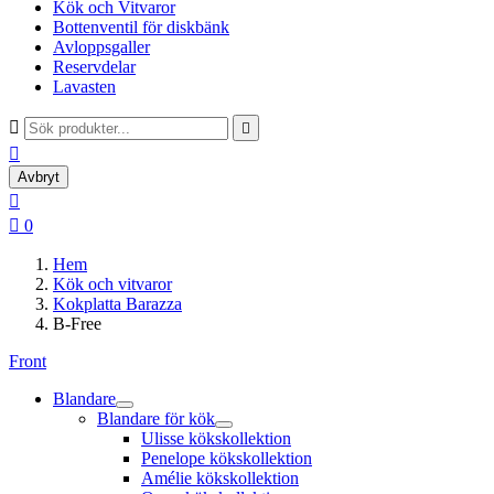
Kök och Vitvaror
Bottenventil för diskbänk
Avloppsgaller
Reservdelar
Lavasten



Avbryt


0
Hem
Kök och vitvaror
Kokplatta Barazza
B-Free
Front
Blandare
Blandare för kök
Ulisse kökskollektion
Penelope kökskollektion
Amélie kökskollektion