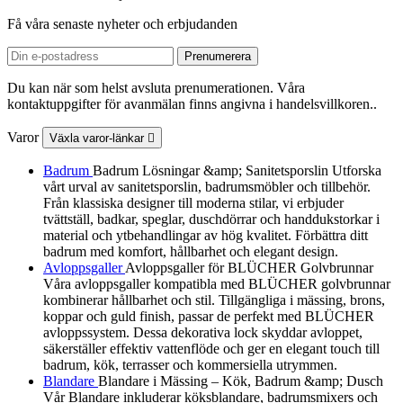
Få våra senaste nyheter och erbjudanden
Du kan när som helst avsluta prenumerationen. Våra
kontaktuppgifter för avanmälan finns angivna i handelsvillkoren..
Varor
Växla varor-länkar

Badrum
Badrum Lösningar &amp; Sanitetsporslin Utforska
vårt urval av sanitetsporslin, badrumsmöbler och tillbehör.
Från klassiska designer till moderna stilar, vi erbjuder
tvättställ, badkar, speglar, duschdörrar och handdukstorkar i
material och ytbehandlingar av hög kvalitet. Förbättra ditt
badrum med komfort, hållbarhet och elegant design.
Avloppsgaller
Avloppsgaller för BLÜCHER Golvbrunnar
Våra avloppsgaller kompatibla med BLÜCHER golvbrunnar
kombinerar hållbarhet och stil. Tillgängliga i mässing, brons,
koppar och guld finish, passar de perfekt med BLÜCHER
avloppssystem. Dessa dekorativa lock skyddar avloppet,
säkerställer effektiv vattenflöde och ger en elegant touch till
badrum, kök, terrasser och kommersiella utrymmen.
Blandare
Blandare i Mässing – Kök, Badrum &amp; Dusch
Vår Blandare inkluderar köksblandare, badrumsmixers och