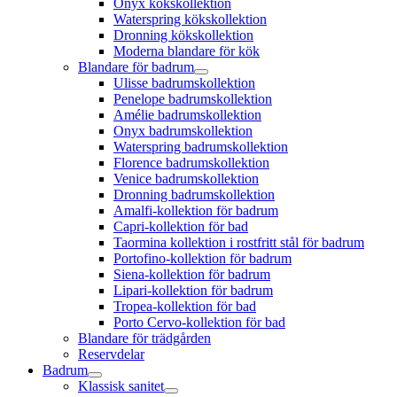
Onyx kökskollektion
Waterspring kökskollektion
Dronning kökskollektion
Moderna blandare för kök
Blandare för badrum
Ulisse badrumskollektion
Penelope badrumskollektion
Amélie badrumskollektion
Onyx badrumskollektion
Waterspring badrumskollektion
Florence badrumskollektion
Venice badrumskollektion
Dronning badrumskollektion
Amalfi-kollektion för badrum
Capri-kollektion för bad
Taormina kollektion i rostfritt stål för badrum
Portofino-kollektion för badrum
Siena-kollektion för badrum
Lipari-kollektion för badrum
Tropea-kollektion för bad
Porto Cervo-kollektion för bad
Blandare för trädgården
Reservdelar
Badrum
Klassisk sanitet