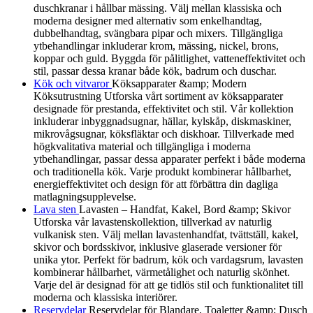
duschkranar i hållbar mässing. Välj mellan klassiska och
moderna designer med alternativ som enkelhandtag,
dubbelhandtag, svängbara pipar och mixers. Tillgängliga
ytbehandlingar inkluderar krom, mässing, nickel, brons,
koppar och guld. Byggda för pålitlighet, vatteneffektivitet och
stil, passar dessa kranar både kök, badrum och duschar.
Kök och vitvaror
Köksapparater &amp; Modern
Köksutrustning Utforska vårt sortiment av köksapparater
designade för prestanda, effektivitet och stil. Vår kollektion
inkluderar inbyggnadsugnar, hällar, kylskåp, diskmaskiner,
mikrovågsugnar, köksfläktar och diskhoar. Tillverkade med
högkvalitativa material och tillgängliga i moderna
ytbehandlingar, passar dessa apparater perfekt i både moderna
och traditionella kök. Varje produkt kombinerar hållbarhet,
energieffektivitet och design för att förbättra din dagliga
matlagningsupplevelse.
Lava sten
Lavasten – Handfat, Kakel, Bord &amp; Skivor
Utforska vår lavastenskollektion, tillverkad av naturlig
vulkanisk sten. Välj mellan lavastenhandfat, tvättställ, kakel,
skivor och bordsskivor, inklusive glaserade versioner för
unika ytor. Perfekt för badrum, kök och vardagsrum, lavasten
kombinerar hållbarhet, värmetålighet och naturlig skönhet.
Varje del är designad för att ge tidlös stil och funktionalitet till
moderna och klassiska interiörer.
Reservdelar
Reservdelar för Blandare, Toaletter &amp; Dusch