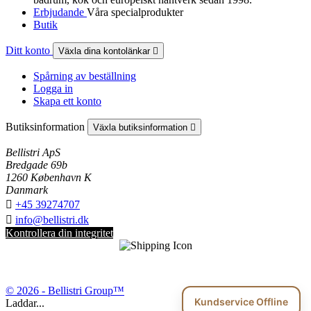
Erbjudande
Våra specialprodukter
Butik
Ditt konto
Växla dina kontolänkar

Spårning av beställning
Logga in
Skapa ett konto
Butiksinformation
Växla butiksinformation

Bellistri ApS
Bredgade 69b
1260 København K
Danmark

+45 39274707

info@bellistri.dk
Kontrollera din integritet
© 2026 - Bellistri Group™
Kundservice Offline
Laddar...