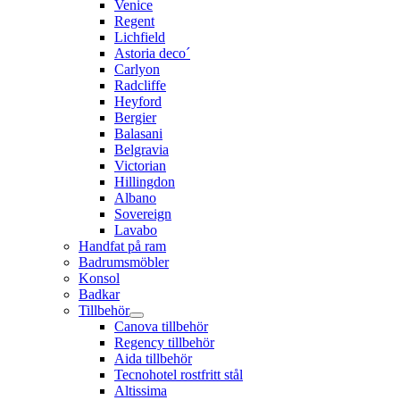
Venice
Regent
Lichfield
Astoria deco´
Carlyon
Radcliffe
Heyford
Bergier
Balasani
Belgravia
Victorian
Hillingdon
Albano
Sovereign
Lavabo
Handfat på ram
Badrumsmöbler
Konsol
Badkar
Tillbehör
Canova tillbehör
Regency tillbehör
Aida tillbehör
Tecnohotel rostfritt stål
Altissima