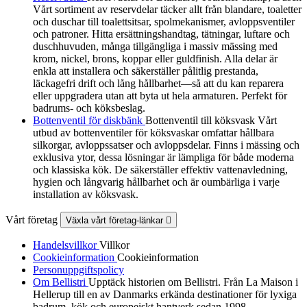
Vårt sortiment av reservdelar täcker allt från blandare, toaletter
och duschar till toalettsitsar, spolmekanismer, avloppsventiler
och patroner. Hitta ersättningshandtag, tätningar, luftare och
duschhuvuden, många tillgängliga i massiv mässing med
krom, nickel, brons, koppar eller guldfinish. Alla delar är
enkla att installera och säkerställer pålitlig prestanda,
läckagefri drift och lång hållbarhet—så att du kan reparera
eller uppgradera utan att byta ut hela armaturen. Perfekt för
badrums- och köksbeslag.
Bottenventil för diskbänk
Bottenventil till köksvask Vårt
utbud av bottenventiler för köksvaskar omfattar hållbara
silkorgar, avloppssatser och avloppsdelar. Finns i mässing och
exklusiva ytor, dessa lösningar är lämpliga för både moderna
och klassiska kök. De säkerställer effektiv vattenavledning,
hygien och långvarig hållbarhet och är oumbärliga i varje
installation av köksvask.
Vårt företag
Växla vårt företag-länkar

Handelsvillkor
Villkor
Cookieinformation
Cookieinformation
Personuppgiftspolicy
Om Bellistri
Upptäck historien om Bellistri. Från La Maison i
Hellerup till en av Danmarks erkända destinationer för lyxiga
badrum, kök och europeiskt hantverk sedan 1998.