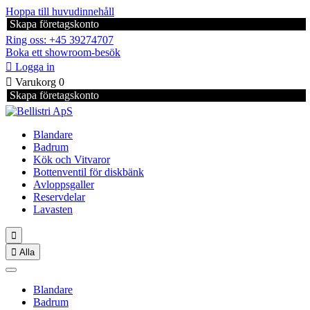
Hoppa till huvudinnehåll
Skapa företagskonto
Ring oss: +45 39274707
Boka ett showroom-besök

Logga in

Varukorg
0
Skapa företagskonto
Blandare
Badrum
Kök och Vitvaror
Bottenventil för diskbänk
Avloppsgaller
Reservdelar
Lavasten


Alla
Blandare
Badrum