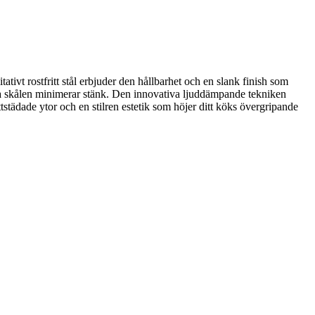
ativt rostfritt stål erbjuder den hållbarhet och en slank finish som
upa skålen minimerar stänk. Den innovativa ljuddämpande tekniken
tstädade ytor och en stilren estetik som höjer ditt köks övergripande