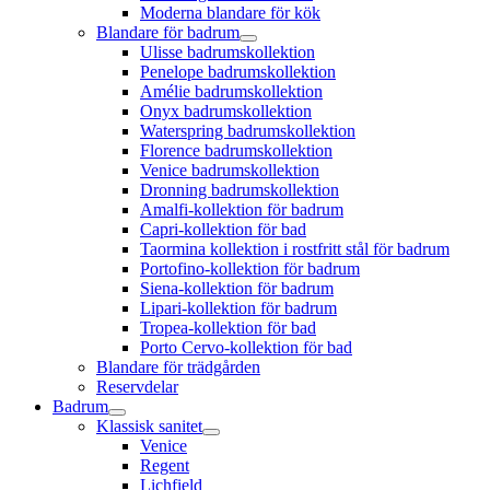
Moderna blandare för kök
Blandare för badrum
Ulisse badrumskollektion
Penelope badrumskollektion
Amélie badrumskollektion
Onyx badrumskollektion
Waterspring badrumskollektion
Florence badrumskollektion
Venice badrumskollektion
Dronning badrumskollektion
Amalfi-kollektion för badrum
Capri-kollektion för bad
Taormina kollektion i rostfritt stål för badrum
Portofino-kollektion för badrum
Siena-kollektion för badrum
Lipari-kollektion för badrum
Tropea-kollektion för bad
Porto Cervo-kollektion för bad
Blandare för trädgården
Reservdelar
Badrum
Klassisk sanitet
Venice
Regent
Lichfield