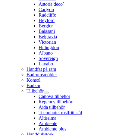
Astoria deco´
Carlyon
Radcliffe
Heyford
Bergier
Balasani
Belgravia
Victorian
Hillingdon
Albano
Sovereign
Lavabo
Handfat på ram
Badrumsmöbler
Konsol
Badkar
Tillbehör
Canova tillbehör
Regency tillbehör
Aida tillbehör
Tecnohotel rostfritt stål
Altissima
Ambiente
Ambiente plus
Handdukstork