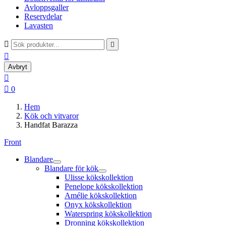
Avloppsgaller
Reservdelar
Lavasten



Avbryt


0
Hem
Kök och vitvaror
Handfat Barazza
Front
Blandare
Blandare för kök
Ulisse kökskollektion
Penelope kökskollektion
Amélie kökskollektion
Onyx kökskollektion
Waterspring kökskollektion
Dronning kökskollektion