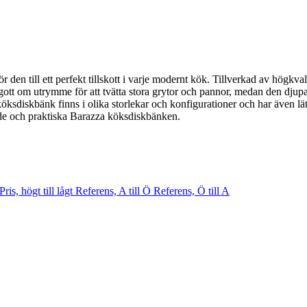
en till ett perfekt tillskott i varje modernt kök. Tillverkad av högkvalit
 gott om utrymme för att tvätta stora grytor och pannor, medan den dj
öksdiskbänk finns i olika storlekar och konfigurationer och har även lät
rade och praktiska Barazza köksdiskbänken.
Pris, högt till lågt
Referens, A till Ö
Referens, Ö till A