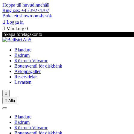
Hoppa till huvudinnehåll
Ring oss: +45 39274707
Boka ett showroom-besök

Logga in

Varukorg
0
Skapa företagskonto
Blandare
Badrum
Kök och Vitvaror
Bottenventil för diskbänk
Avloppsgaller
Reservdelar
Lavasten


Alla
Blandare
Badrum
Kök och Vitvaror
Bottenventil för diskbänk