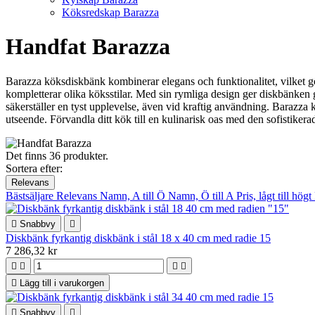
Köksredskap Barazza
Handfat Barazza
Barazza köksdiskbänk kombinerar elegans och funktionalitet, vilket gör d
kompletterar olika köksstilar. Med sin rymliga design ger diskbänken
säkerställer en tyst upplevelse, även vid kraftig användning. Barazza k
utseende. Förvandla ditt kök till en kulinarisk oas med den sofistike
Det finns 36 produkter.
Sortera efter:
Relevans
Bästsäljare
Relevans
Namn, A till Ö
Namn, Ö till A
Pris, lågt till högt

Snabbvy

Diskbänk fyrkantig diskbänk i stål 18 x 40 cm med radie 15
7 286,32 kr





Lägg till i varukorgen

Snabbvy
