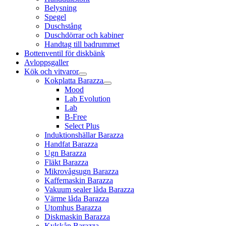
Belysning
Spegel
Duschstång
Duschdörrar och kabiner
Handtag till badrummet
Bottenventil för diskbänk
Avloppsgaller
Kök och vitvaror
Kokplatta Barazza
Mood
Lab Evolution
Lab
B-Free
Select Plus
Induktionshällar Barazza
Handfat Barazza
Ugn Barazza
Fläkt Barazza
Mikrovågsugn Barazza
Kaffemaskin Barazza
Vakuum sealer låda Barazza
Värme låda Barazza
Utomhus Barazza
Diskmaskin Barazza
Kylskåp Barazza