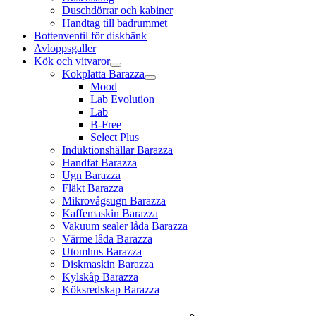
Duschdörrar och kabiner
Handtag till badrummet
Bottenventil för diskbänk
Avloppsgaller
Kök och vitvaror
Kokplatta Barazza
Mood
Lab Evolution
Lab
B-Free
Select Plus
Induktionshällar Barazza
Handfat Barazza
Ugn Barazza
Fläkt Barazza
Mikrovågsugn Barazza
Kaffemaskin Barazza
Vakuum sealer låda Barazza
Värme låda Barazza
Utomhus Barazza
Diskmaskin Barazza
Kylskåp Barazza
Köksredskap Barazza