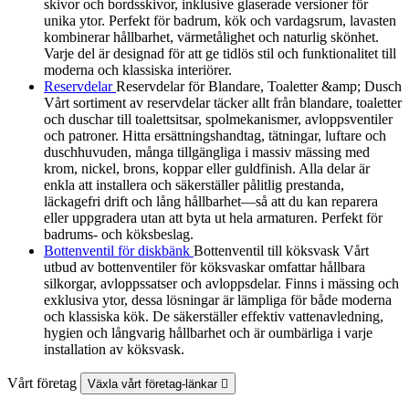
skivor och bordsskivor, inklusive glaserade versioner för
unika ytor. Perfekt för badrum, kök och vardagsrum, lavasten
kombinerar hållbarhet, värmetålighet och naturlig skönhet.
Varje del är designad för att ge tidlös stil och funktionalitet till
moderna och klassiska interiörer.
Reservdelar
Reservdelar för Blandare, Toaletter &amp; Dusch
Vårt sortiment av reservdelar täcker allt från blandare, toaletter
och duschar till toalettsitsar, spolmekanismer, avloppsventiler
och patroner. Hitta ersättningshandtag, tätningar, luftare och
duschhuvuden, många tillgängliga i massiv mässing med
krom, nickel, brons, koppar eller guldfinish. Alla delar är
enkla att installera och säkerställer pålitlig prestanda,
läckagefri drift och lång hållbarhet—så att du kan reparera
eller uppgradera utan att byta ut hela armaturen. Perfekt för
badrums- och köksbeslag.
Bottenventil för diskbänk
Bottenventil till köksvask Vårt
utbud av bottenventiler för köksvaskar omfattar hållbara
silkorgar, avloppssatser och avloppsdelar. Finns i mässing och
exklusiva ytor, dessa lösningar är lämpliga för både moderna
och klassiska kök. De säkerställer effektiv vattenavledning,
hygien och långvarig hållbarhet och är oumbärliga i varje
installation av köksvask.
Vårt företag
Växla vårt företag-länkar
