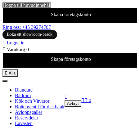
Hoppa till huvudinnehåll
Skapa företagskonto
Ring oss: +45 39274707
Boka ett showroom-besök

Logga in

Varukorg
0
Skapa företagskonto

Alla
Blandare
Badrum



0
Kök och Vitvaror
Avbryt
Bottenventil för diskbänk
Avloppsgaller
Reservdelar
Lavasten