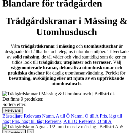
Blandare för trädgården
Trädgårdskranar i Mässing &
Utomhusdusch
Våra
trädgårdskranar i mässing
och
utomhusduschar
är
designade för hållbarhet och elegans i utomhusmiljöer. Tillverkade
av
solid mässing
, de tål väder och vind samtidigt som de ger en
tidlös look till
trädgårdar, uteplatser och terrasser
. Välj
väggmonterade kranar, dekorativa utomhuskranar och
praktiska duschar
för daglig utomhusanvändning. Perfekt för
bevattning, avsköljning eller att njuta av en uppfriskande
utomhusdusch
.
Det finns 9 produkter.
Sortera efter:
Relevans
Bästsäljare
Relevans
Namn, A till Ö
Namn, Ö till A
Pris, lågt till
högt
Pris, högt till lågt
Referens, A till Ö
Referens, Ö till A