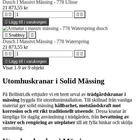
Dusch I Massivt Mässing - 778 Ulisse
21 873,55 kr





Lägg till i varukorgen

Snabbvy

Dusch I Massivt Mässing - 778 Waterspring
21 873,55 kr





Lägg till i varukorgen
Visar 1-9 av 9 objekt
Utomhuskranar i Solid Mässing
På Bellistri.dk erbjuder vi ett brett urval av
trädgårdskranar i
mässing
byggda för utomhusinstallation. Till skillnad från vanliga
material ger solid mässing
hållbarhet, motståndskraft mot
korrosion och ett rikt traditionellt utseende
. Dessa kranar är
lämpliga för daglig användning i trädgården, från
bevattning av
växter och rengöring av uteplatser
till att fylla hinkar och skölja
utrustning.