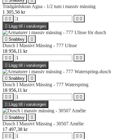

Snabbvy

Trädgårdskran Agua - 1/2 tum i massiv mässing
1 305,56 kr





Lägg till i varukorgen

Snabbvy

Dusch I Massivt Mässing - 777 Ulisse
18 956,11 kr





Lägg till i varukorgen

Snabbvy

Dusch I Massivt Mässing - 777 Waterspring
18 956,11 kr





Lägg till i varukorgen

Snabbvy

Dusch I Massivt Mässing - 30507 Amélie
17 497,38 kr



