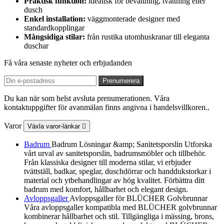
Praktisk funktion:
idealisk för bevattning, tvättning eller
dusch
Enkel installation:
väggmonterade designer med
standardkopplingar
Mångsidiga stilar:
från rustika utomhuskranar till eleganta
duschar
Få våra senaste nyheter och erbjudanden
Du kan när som helst avsluta prenumerationen. Våra
kontaktuppgifter för avanmälan finns angivna i handelsvillkoren..
Varor
Växla varor-länkar

Badrum
Badrum Lösningar &amp; Sanitetsporslin Utforska
vårt urval av sanitetsporslin, badrumsmöbler och tillbehör.
Från klassiska designer till moderna stilar, vi erbjuder
tvättställ, badkar, speglar, duschdörrar och handdukstorkar i
material och ytbehandlingar av hög kvalitet. Förbättra ditt
badrum med komfort, hållbarhet och elegant design.
Avloppsgaller
Avloppsgaller för BLÜCHER Golvbrunnar
Våra avloppsgaller kompatibla med BLÜCHER golvbrunnar
kombinerar hållbarhet och stil. Tillgängliga i mässing, brons,