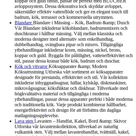
koppar och guld finish, passar de perfekt med BLÜCHER
avloppssystem. Dessa dekorativa lock skyddar avloppet,
säkerställer effektiv vattenflöde och ger en elegant touch till
badrum, kök, terrasser och kommersiella utrymmen.
Blandare
Blandare i Mässing – Kök, Badrum &amp; Dusch
Vår Blandare inkluderar köksblandare, badrumsmixers och
duschkranar i hållbar mässing. Välj mellan klassiska och
moderna designer med alternativ som enkelhandtag,
dubbelhandtag, svängbara pipar och mixers. Tillgängliga
ytbehandlingar inkluderar krom, mässing, nickel, brons,
koppar och guld. Byggda för pålitlighet, vatteneffektivitet och
stil, passar dessa kranar både kök, badrum och duschar.
Kök och vitvaror
Köksapparater &amp; Modern
Köksutrustning Utforska vårt sortiment av köksapparater
designade för prestanda, effektivitet och stil. Vår kollektion
inkluderar inbyggnadsugnar, hällar, kylskåp, diskmaskiner,
mikrovågsugnar, köksfläktar och diskhoar. Tillverkade med
högkvalitativa material och tillgängliga i moderna
ytbehandlingar, passar dessa apparater perfekt i både moderna
och traditionella kök. Varje produkt kombinerar hållbarhet,
energieffektivitet och design för att förbättra din dagliga
matlagningsupplevelse.
Lava sten
Lavasten – Handfat, Kakel, Bord &amp; Skivor
Utforska vår lavastenskollektion, tillverkad av naturlig
vulkanisk sten. Välj mellan lavastenhandfat, tvättställ, kakel,