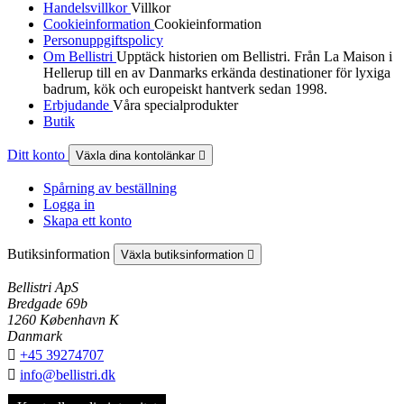
Handelsvillkor
Villkor
Cookieinformation
Cookieinformation
Personuppgiftspolicy
Om Bellistri
Upptäck historien om Bellistri. Från La Maison i
Hellerup till en av Danmarks erkända destinationer för lyxiga
badrum, kök och europeiskt hantverk sedan 1998.
Erbjudande
Våra specialprodukter
Butik
Ditt konto
Växla dina kontolänkar

Spårning av beställning
Logga in
Skapa ett konto
Butiksinformation
Växla butiksinformation

Bellistri ApS
Bredgade 69b
1260 København K
Danmark

+45 39274707

info@bellistri.dk