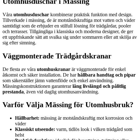
Utomhusduschar i Mässing
Våra
utomhusduschar
kombinerar praktisk funktion med design.
Tillverkade i mässing, de är motståndskraftiga mot vatten och väder
samtidigt som de erbjuder en stilfull lösning för trädgårdar, pooler
och terrasser. Tillgängliga i klassiska och moderna designer, de ger
ett uppfriskande sätt att svalka sig under sommaren eller att skölja av
sig efter simning.
Väggmonterade Trädgårdskranar
De flesta av våra
utomhuskranar
är väggmonterade för enkel
åtkomst och säker installation. De har
hållbara handtag och pipar
som säkerställer jämn vattenflöde och enkel användning.
Mässingskonstruktionen garanterar
lång livslängd och pålitlig
prestanda
, även vid daglig utomhusanvändning.
Varför Välja Mässing för Utomhusbruk?
Hållbarhet:
mässing är motståndskraftig mot korrosion och
väder
Klassiskt utseende:
varm, tidlös look i vilken trädgård som
helst