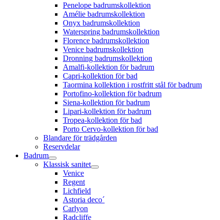
Penelope badrumskollektion
Amélie badrumskollektion
Onyx badrumskollektion
Waterspring badrumskollektion
Florence badrumskollektion
Venice badrumskollektion
Dronning badrumskollektion
Amalfi-kollektion för badrum
Capri-kollektion för bad
Taormina kollektion i rostfritt stål för badrum
Portofino-kollektion för badrum
Siena-kollektion för badrum
Lipari-kollektion för badrum
Tropea-kollektion för bad
Porto Cervo-kollektion för bad
Blandare för trädgården
Reservdelar
Badrum
Klassisk sanitet
Venice
Regent
Lichfield
Astoria deco´
Carlyon
Radcliffe