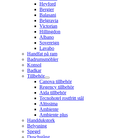
Heyford
Bergier
Balasani
Belgravia
Victorian
Hillingdon
Albano
Sovereign
Lavabo
Handfat på ram
Badrumsmöbler
Konsol
Badkar
Tillbehör
Canova tillbehör
Regency tillbehör
Aida tillbehör
Tecnohotel rostfritt stål
Altissima
Ambiente
Ambiente plus
Handdukstork
Belysning
Spegel
Duschstång