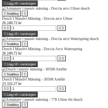

Lägg till i varukorgen

Snabbvy

Dusch I Massivt Mässing - Doccia arco Ulisse
26 249,72 kr





Lägg till i varukorgen

Snabbvy

Dusch I Massivt Mässing - Doccia Arco Waterspring
26 249,72 kr





Lägg till i varukorgen

Snabbvy

Dusch I Massivt Mässing - 30508 Amélie
23 332,27 kr





Lägg till i varukorgen

Snabbvy
