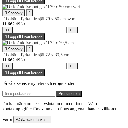

Lägg till i varukorgen

Snabbvy

Diskbänk fyrkantig själ 79 x 50 cm svart
11 662,49 kr





Lägg till i varukorgen

Snabbvy

Diskbänk fyrkantig själ 72 x 39,5 cm
11 662,49 kr





Lägg till i varukorgen
Få våra senaste nyheter och erbjudanden
Du kan när som helst avsluta prenumerationen. Våra
kontaktuppgifter för avanmälan finns angivna i handelsvillkoren..
Varor
Växla varor-länkar
