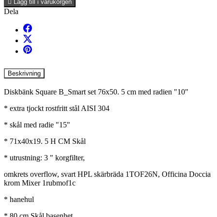

Lägg till i varukorgen
Dela
Beskrivning
Diskbänk Square B_Smart set 76x50. 5 cm med radien "10"
* extra tjockt rostfritt stål AISI 304
* skål med radie "15"
* 71x40x19. 5 H CM Skål
* utrustning: 3 " korgfilter,
omkrets overflow, svart HPL skärbräda 1TOF26N, Officina Doccia
krom Mixer 1rubmof1c
* hanehul
* 80 cm Skål basenhet