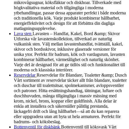
mikrovågsugnar, köksfläktar och diskhoar. Tillverkade med
högkvalitativa material och tillgängliga i moderna
ytbehandlingar, passar dessa apparater perfekt i både moderna
och traditionella kök. Varje produkt kombinerar hållbarhet,
energieffektivitet och design för att förbättra din dagliga
matlagningsupplevelse.
Lava sten
Lavasten – Handfat, Kakel, Bord &amp; Skivor
Utforska vår lavastenskollektion, tillverkad av naturlig
vulkanisk sten. Välj mellan lavastenhandfat, tvättställ, kakel,
skivor och bordsskivor, inklusive glaserade versioner för
unika ytor. Perfekt för badrum, kök och vardagsrum, lavasten
kombinerar hållbarhet, värmetålighet och naturlig skönhet.
Varje del är designad för att ge tidlös stil och funktionalitet till
moderna och klassiska interiörer.
Reservdelar
Reservdelar för Blandare, Toaletter &amp; Dusch
Vårt sortiment av reservdelar täcker allt från blandare, toaletter
och duschar till toalettsitsar, spolmekanismer, avloppsventiler
och patroner. Hitta ersättningshandtag, tätningar, luftare och
duschhuvuden, många tillgängliga i massiv mässing med
krom, nickel, brons, koppar eller guldfinish. Alla delar är
enkla att installera och säkerställer pålitlig prestanda,
läckagefri drift och lång hållbarhet—så att du kan reparera
eller uppgradera utan att byta ut hela armaturen. Perfekt för
badrums- och köksbeslag.
Bottenventil för diskbänk
Bottenventil till köksvask Vårt