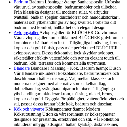
Badrum
Badrum Lösningar &amp; Sanitetsporslin Utforska
vårt urval av sanitetsporslin, badrumsmöbler och tillbehör.
Från klassiska designer till moderna stilar, vi erbjuder
tvättställ, badkar, speglar, duschdörrar och handdukstorkar i
material och ytbehandlingar av hög kvalitet. Förbättra ditt
badrum med komfort, hållbarhet och elegant design.
Avloppsgaller
Avloppsgaller för BLÜCHER Golvbrunnar
Våra avloppsgaller kompatibla med BLÜCHER golvbrunnar
kombinerar hållbarhet och stil. Tillgängliga i mässing, brons,
koppar och guld finish, passar de perfekt med BLÜCHER
avloppssystem. Dessa dekorativa lock skyddar avloppet,
säkerställer effektiv vattenflöde och ger en elegant touch till
badrum, kök, terrasser och kommersiella utrymmen.
Blandare
Blandare i Mässing – Kök, Badrum &amp; Dusch
Vår Blandare inkluderar köksblandare, badrumsmixers och
duschkranar i hållbar mässing. Välj mellan klassiska och
moderna designer med alternativ som enkelhandtag,
dubbelhandtag, svängbara pipar och mixers. Tillgängliga
ytbehandlingar inkluderar krom, mässing, nickel, brons,
koppar och guld. Byggda för pålitlighet, vatteneffektivitet och
stil, passar dessa kranar både kök, badrum och duschar.
Kök och vitvaror
Köksapparater &amp; Modern
Köksutrustning Utforska vårt sortiment av köksapparater
designade för prestanda, effektivitet och stil. Vår kollektion
inkluderar inbyggnadsugnar, hällar, kylskåp, diskmaskiner,