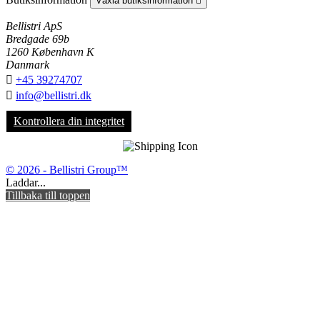
Växla butiksinformation

Bellistri ApS
Bredgade 69b
1260 København K
Danmark

+45 39274707

info@bellistri.dk
Kontrollera din integritet
© 2026 - Bellistri Group™
Laddar...
Tillbaka till toppen