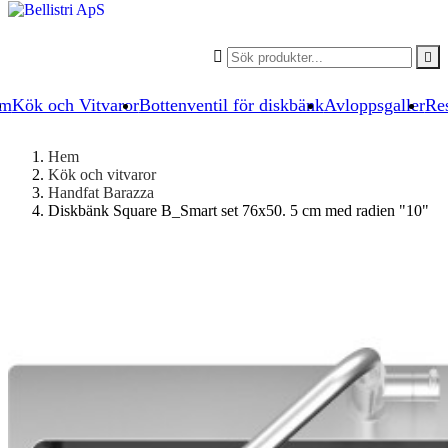


um
Kök och Vitvaror
Bottenventil för diskbänk
Avloppsgaller
Res
Hem
Kök och vitvaror
Handfat Barazza
Diskbänk Square B_Smart set 76x50. 5 cm med radien "10"