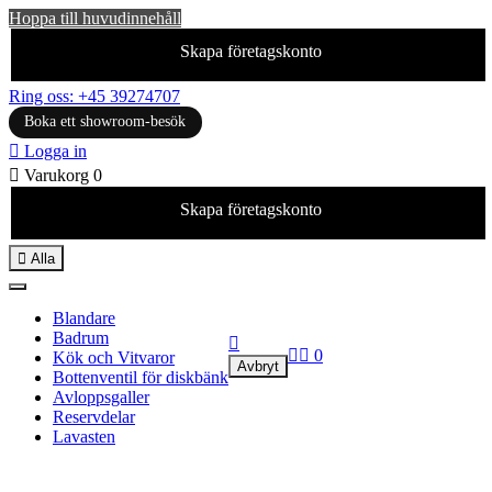
Hoppa till huvudinnehåll
Skapa företagskonto
Ring oss: +45 39274707
Boka ett showroom-besök

Logga in

Varukorg
0
Skapa företagskonto

Alla
Blandare
Badrum



0
Kök och Vitvaror
Avbryt
Bottenventil för diskbänk
Avloppsgaller
Reservdelar
Lavasten