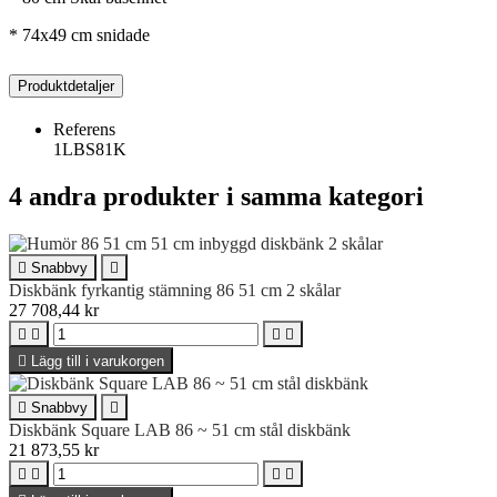
* 74x49 cm snidade
Produktdetaljer
Referens
1LBS81K
4 andra produkter i samma kategori

Snabbvy

Diskbänk fyrkantig stämning 86 51 cm 2 skålar
27 708,44 kr





Lägg till i varukorgen

Snabbvy

Diskbänk Square LAB 86 ~ 51 cm stål diskbänk
21 873,55 kr



