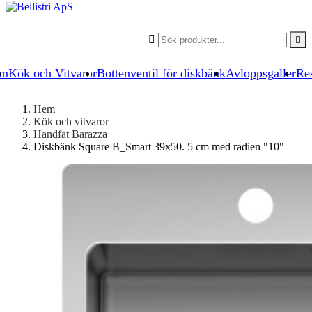


um
Kök och Vitvaror
Bottenventil för diskbänk
Avloppsgaller
Res
Hem
Kök och vitvaror
Handfat Barazza
Diskbänk Square B_Smart 39x50. 5 cm med radien "10"