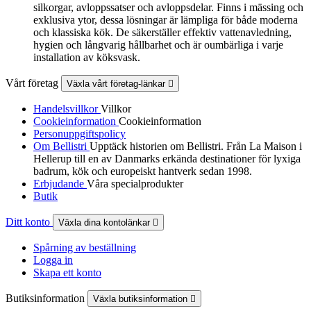
silkorgar, avloppssatser och avloppsdelar. Finns i mässing och
exklusiva ytor, dessa lösningar är lämpliga för både moderna
och klassiska kök. De säkerställer effektiv vattenavledning,
hygien och långvarig hållbarhet och är oumbärliga i varje
installation av köksvask.
Vårt företag
Växla vårt företag-länkar

Handelsvillkor
Villkor
Cookieinformation
Cookieinformation
Personuppgiftspolicy
Om Bellistri
Upptäck historien om Bellistri. Från La Maison i
Hellerup till en av Danmarks erkända destinationer för lyxiga
badrum, kök och europeiskt hantverk sedan 1998.
Erbjudande
Våra specialprodukter
Butik
Ditt konto
Växla dina kontolänkar

Spårning av beställning
Logga in
Skapa ett konto
Butiksinformation
Växla butiksinformation
