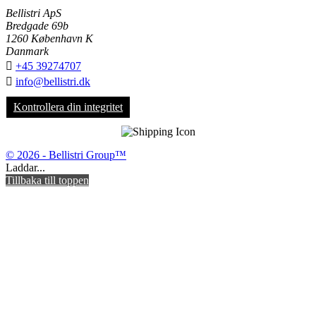
Bellistri ApS
Bredgade 69b
1260 København K
Danmark

+45 39274707

info@bellistri.dk
Kontrollera din integritet
© 2026 - Bellistri Group™
Laddar...
Tillbaka till toppen