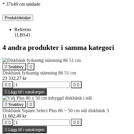
* 37x49 cm snidade
Produktdetaljer
Referens
1LBS41
4 andra produkter i samma kategori

Snabbvy

Diskbänk fyrkantig stämning 86 51 cm
23 332,27 kr





Lägg till i varukorgen

Snabbvy

Diskbänk Square Select Plus 86 ~ 50 cm stål diskbänk 3
11 662,49 kr





Lägg till i varukorgen