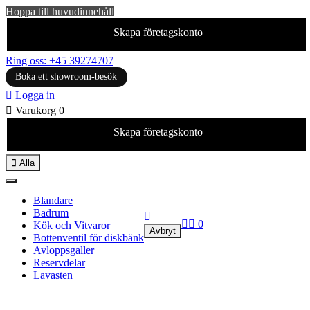
Hoppa till huvudinnehåll
Skapa företagskonto
Ring oss: +45 39274707
Boka ett showroom-besök

Logga in

Varukorg
0
Skapa företagskonto

Alla
Blandare
Badrum



0
Kök och Vitvaror
Avbryt
Bottenventil för diskbänk
Avloppsgaller
Reservdelar
Lavasten