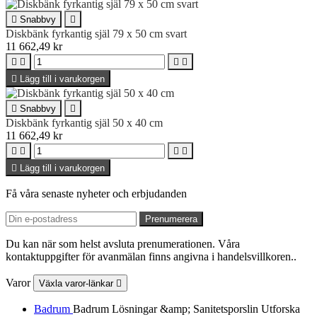

Snabbvy

Diskbänk fyrkantig själ 79 x 50 cm svart
11 662,49 kr





Lägg till i varukorgen

Snabbvy

Diskbänk fyrkantig själ 50 x 40 cm
11 662,49 kr





Lägg till i varukorgen
Få våra senaste nyheter och erbjudanden
Du kan när som helst avsluta prenumerationen. Våra
kontaktuppgifter för avanmälan finns angivna i handelsvillkoren..
Varor
Växla varor-länkar

Badrum
Badrum Lösningar &amp; Sanitetsporslin Utforska