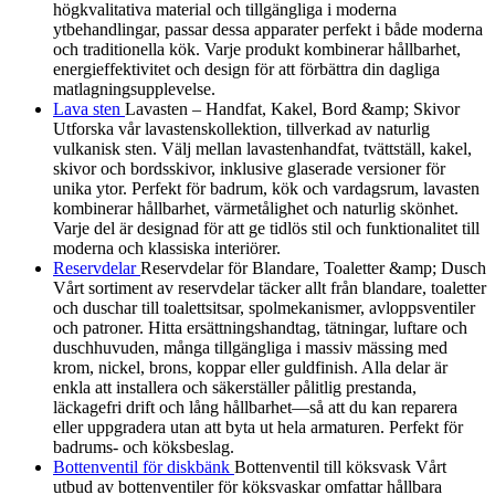
högkvalitativa material och tillgängliga i moderna
ytbehandlingar, passar dessa apparater perfekt i både moderna
och traditionella kök. Varje produkt kombinerar hållbarhet,
energieffektivitet och design för att förbättra din dagliga
matlagningsupplevelse.
Lava sten
Lavasten – Handfat, Kakel, Bord &amp; Skivor
Utforska vår lavastenskollektion, tillverkad av naturlig
vulkanisk sten. Välj mellan lavastenhandfat, tvättställ, kakel,
skivor och bordsskivor, inklusive glaserade versioner för
unika ytor. Perfekt för badrum, kök och vardagsrum, lavasten
kombinerar hållbarhet, värmetålighet och naturlig skönhet.
Varje del är designad för att ge tidlös stil och funktionalitet till
moderna och klassiska interiörer.
Reservdelar
Reservdelar för Blandare, Toaletter &amp; Dusch
Vårt sortiment av reservdelar täcker allt från blandare, toaletter
och duschar till toalettsitsar, spolmekanismer, avloppsventiler
och patroner. Hitta ersättningshandtag, tätningar, luftare och
duschhuvuden, många tillgängliga i massiv mässing med
krom, nickel, brons, koppar eller guldfinish. Alla delar är
enkla att installera och säkerställer pålitlig prestanda,
läckagefri drift och lång hållbarhet—så att du kan reparera
eller uppgradera utan att byta ut hela armaturen. Perfekt för
badrums- och köksbeslag.
Bottenventil för diskbänk
Bottenventil till köksvask Vårt
utbud av bottenventiler för köksvaskar omfattar hållbara