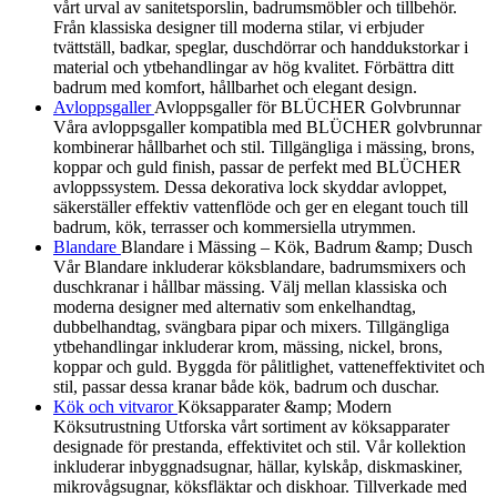
vårt urval av sanitetsporslin, badrumsmöbler och tillbehör.
Från klassiska designer till moderna stilar, vi erbjuder
tvättställ, badkar, speglar, duschdörrar och handdukstorkar i
material och ytbehandlingar av hög kvalitet. Förbättra ditt
badrum med komfort, hållbarhet och elegant design.
Avloppsgaller
Avloppsgaller för BLÜCHER Golvbrunnar
Våra avloppsgaller kompatibla med BLÜCHER golvbrunnar
kombinerar hållbarhet och stil. Tillgängliga i mässing, brons,
koppar och guld finish, passar de perfekt med BLÜCHER
avloppssystem. Dessa dekorativa lock skyddar avloppet,
säkerställer effektiv vattenflöde och ger en elegant touch till
badrum, kök, terrasser och kommersiella utrymmen.
Blandare
Blandare i Mässing – Kök, Badrum &amp; Dusch
Vår Blandare inkluderar köksblandare, badrumsmixers och
duschkranar i hållbar mässing. Välj mellan klassiska och
moderna designer med alternativ som enkelhandtag,
dubbelhandtag, svängbara pipar och mixers. Tillgängliga
ytbehandlingar inkluderar krom, mässing, nickel, brons,
koppar och guld. Byggda för pålitlighet, vatteneffektivitet och
stil, passar dessa kranar både kök, badrum och duschar.
Kök och vitvaror
Köksapparater &amp; Modern
Köksutrustning Utforska vårt sortiment av köksapparater
designade för prestanda, effektivitet och stil. Vår kollektion
inkluderar inbyggnadsugnar, hällar, kylskåp, diskmaskiner,
mikrovågsugnar, köksfläktar och diskhoar. Tillverkade med