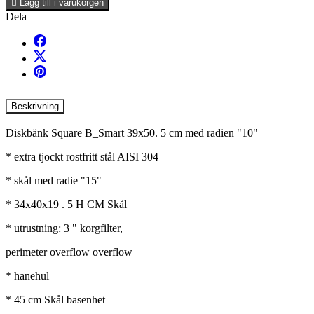

Lägg till i varukorgen
Dela
Beskrivning
Diskbänk Square B_Smart 39x50. 5 cm med radien "10"
* extra tjockt rostfritt stål AISI 304
* skål med radie "15"
* 34x40x19 . 5 H CM Skål
* utrustning: 3 " korgfilter,
perimeter overflow overflow
* hanehul
* 45 cm Skål basenhet