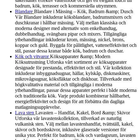
säkerställer effektiv vattenflöde och ger en elegant touch till
badrum, kök, terrasser och kommersiella utrymmen.
Blandare
Blandare i Mässing – Kök, Badrum &amp; Dusch
Vår Blandare inkluderar köksblandare, badrumsmixers och
duschkranar i hållbar mässing. Välj mellan klassiska och
moderna designer med alternativ som enkelhandtag,
dubbelhandtag, svängbara pipar och mixers. Tillgängliga
ytbehandlingar inkluderar krom, mässing, nickel, brons,
koppar och guld. Byggda för pålitlighet, vatteneffektivitet och
stil, passar dessa kranar både kök, badrum och duschar.
Kök och vitvaror
Köksapparater &amp; Modern
Köksutrustning Utforska vårt sortiment av köksapparater
designade för prestanda, effektivitet och stil. Vår kollektion
inkluderar inbyggnadsugnar, hällar, kylskåp, diskmaskiner,
mikrovågsugnar, köksfläktar och diskhoar. Tillverkade med
högkvalitativa material och tillgängliga i moderna
ytbehandlingar, passar dessa apparater perfekt i både moderna
och traditionella kök. Varje produkt kombinerar hållbarhet,
energieffektivitet och design för att förbättra din dagliga
matlagningsupplevelse.
Lava sten
Lavasten – Handfat, Kakel, Bord &amp; Skivor
Utforska vår lavastenskollektion, tillverkad av naturlig
vulkanisk sten. Välj mellan lavastenhandfat, tvättställ, kakel,
skivor och bordsskivor, inklusive glaserade versioner för
unika ytor. Perfekt för badrum, kök och vardagsrum, lavasten