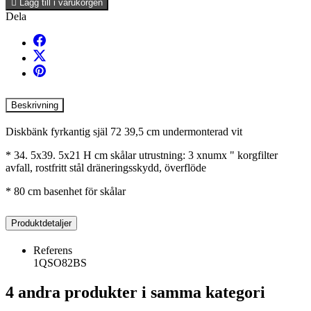

Lägg till i varukorgen
Dela
Beskrivning
Diskbänk fyrkantig själ 72 39,5 cm undermonterad vit
* 34. 5x39. 5x21 H cm skålar utrustning: 3 xnumx " korgfilter
avfall, rostfritt stål dräneringsskydd, överflöde
* 80 cm basenhet för skålar
Produktdetaljer
Referens
1QSO82BS
4 andra produkter i samma kategori