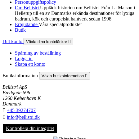
Personuppgiftspolicy
Om Bellistri
Upptäck historien om Bellistri. Från La Maison i
Hellerup till en av Danmarks erkända destinationer för lyxiga
badrum, kök och europeiskt hantverk sedan 1998.
Erbjudande
Våra specialprodukter
Butik
Ditt konto
Växla dina kontolänkar

Spårning av beställning
Logga in
Skapa ett konto
Butiksinformation
Växla butiksinformation

Bellistri ApS
Bredgade 69b
1260 København K
Danmark

+45 39274707

info@bellistri.dk
Kontrollera din integritet