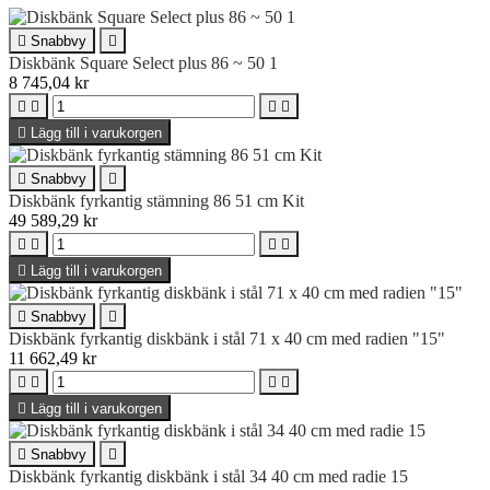

Snabbvy

Diskbänk Square Select plus 86 ~ 50 1
8 745,04 kr





Lägg till i varukorgen

Snabbvy

Diskbänk fyrkantig stämning 86 51 cm Kit
49 589,29 kr





Lägg till i varukorgen

Snabbvy

Diskbänk fyrkantig diskbänk i stål 71 x 40 cm med radien "15"
11 662,49 kr





Lägg till i varukorgen

Snabbvy

Diskbänk fyrkantig diskbänk i stål 34 40 cm med radie 15