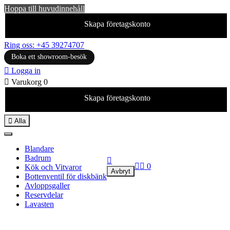
Hoppa till huvudinnehåll
Skapa företagskonto
Ring oss: +45 39274707
Boka ett showroom-besök

Logga in

Varukorg
0
Skapa företagskonto

Alla
Blandare
Badrum



0
Kök och Vitvaror
Avbryt
Bottenventil för diskbänk
Avloppsgaller
Reservdelar
Lavasten