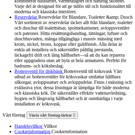
kombinerar hållbarhet, värmetålighet och naturlig skönhet.
Varje del är designad för att ge tidlös stil och funktionalitet till
moderna och klassiska interiörer.
Reservdelar
Reservdelar för Blandare, Toaletter &amp; Dusch
Vårt sortiment av reservdelar täcker allt från blandare, toaletter
och duschar till toalettsitsar, spolmekanismer, avloppsventiler
och patroner. Hitta ersättningshandtag, tätningar, luftare och
duschhuvuden, många tillgängliga i massiv mässing med
krom, nickel, brons, koppar eller guldfinish. Alla delar är
enkla att installera och säkerställer pålitlig prestanda,
läckagefri drift och lång hållbarhet—så att du kan reparera
eller uppgradera utan att byta ut hela armaturen. Perfekt för
badrums- och köksbeslag.
Bottenventil för diskbänk
Bottenventil till köksvask Vårt
utbud av bottenventiler för köksvaskar omfattar hållbara
silkorgar, avloppssatser och avloppsdelar. Finns i mässing och
exklusiva ytor, dessa lösningar är lämpliga för både moderna
och klassiska kök. De säkerställer effektiv vattenavledning,
hygien och långvarig hållbarhet och är oumbärliga i varje
installation av köksvask.
Vårt företag
Växla vårt företag-länkar

Handelsvillkor
Villkor
Cookieinformation
Cookieinformation