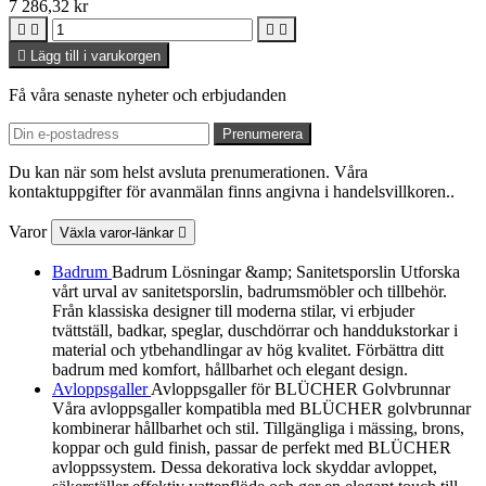
7 286,32 kr





Lägg till i varukorgen
Få våra senaste nyheter och erbjudanden
Du kan när som helst avsluta prenumerationen. Våra
kontaktuppgifter för avanmälan finns angivna i handelsvillkoren..
Varor
Växla varor-länkar

Badrum
Badrum Lösningar &amp; Sanitetsporslin Utforska
vårt urval av sanitetsporslin, badrumsmöbler och tillbehör.
Från klassiska designer till moderna stilar, vi erbjuder
tvättställ, badkar, speglar, duschdörrar och handdukstorkar i
material och ytbehandlingar av hög kvalitet. Förbättra ditt
badrum med komfort, hållbarhet och elegant design.
Avloppsgaller
Avloppsgaller för BLÜCHER Golvbrunnar
Våra avloppsgaller kompatibla med BLÜCHER golvbrunnar
kombinerar hållbarhet och stil. Tillgängliga i mässing, brons,
koppar och guld finish, passar de perfekt med BLÜCHER
avloppssystem. Dessa dekorativa lock skyddar avloppet,