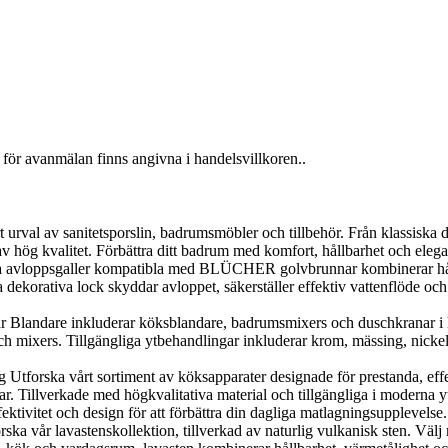
för avanmälan finns angivna i handelsvillkoren..
al av sanitetsporslin, badrumsmöbler och tillbehör. Från klassiska desig
v hög kvalitet. Förbättra ditt badrum med komfort, hållbarhet och elega
loppsgaller kompatibla med BLÜCHER golvbrunnar kombinerar hållbarh
orativa lock skyddar avloppet, säkerställer effektiv vattenflöde och g
landare inkluderar köksblandare, badrumsmixers och duschkranar i h
 mixers. Tillgängliga ytbehandlingar inkluderar krom, mässing, nickel, 
orska vårt sortiment av köksapparater designade för prestanda, effekti
r. Tillverkade med högkvalitativa material och tillgängliga i moderna y
ektivitet och design för att förbättra din dagliga matlagningsupplevelse.
 vår lavastenskollektion, tillverkad av naturlig vulkanisk sten. Välj me