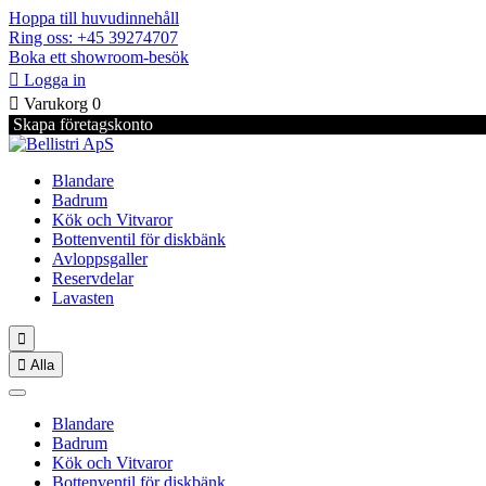
Hoppa till huvudinnehåll
Ring oss: +45 39274707
Boka ett showroom-besök

Logga in

Varukorg
0
Skapa företagskonto
Blandare
Badrum
Kök och Vitvaror
Bottenventil för diskbänk
Avloppsgaller
Reservdelar
Lavasten


Alla
Blandare
Badrum
Kök och Vitvaror
Bottenventil för diskbänk