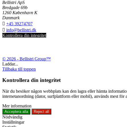
Bellistri ApS
Bredgade 69b
1260 København K
Danmark

+45 39274707

info@bellistri.dk
Kontrollera din integritet
© 2026 - Bellistri Group™
Laddar...
Tillbaka till toppen
Kontrollera din integritet
När du besöker någon webbplats kan den lagra eller hämta information 
internetanordning (dator, surfplattform eller mobil), används mest för
Mer information
Acceptera alla
Reject all
Nödvändig
Inställningar