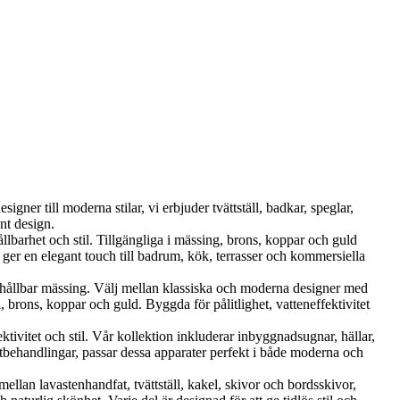
ner till moderna stilar, vi erbjuder tvättställ, badkar, speglar,
nt design.
et och stil. Tillgängliga i mässing, brons, koppar och guld
er en elegant touch till badrum, kök, terrasser och kommersiella
ållbar mässing. Välj mellan klassiska och moderna designer med
brons, koppar och guld. Byggda för pålitlighet, vatteneffektivitet
vitet och stil. Vår kollektion inkluderar inbyggnadsugnar, hällar,
tbehandlingar, passar dessa apparater perfekt i både moderna och
llan lavastenhandfat, tvättställ, kakel, skivor och bordsskivor,