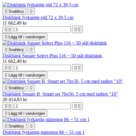

Snabbvy

Diskbänk fyrkantig själ 72 x 39,5 cm
11 662,49 kr





Lägg till i varukorgen

Snabbvy

Diskbänk Square Select Plus 116 ~ 50 stål diskbänk
11 662,49 kr





Lägg till i varukorgen

Snabbvy

Diskbänk Square B_Smart set 76x50. 5 cm med radien "10"
20 414,83 kr





Lägg till i varukorgen

Snabbvy

Diskbänk fyrkantig stämning 86 ~ 51 cm 1