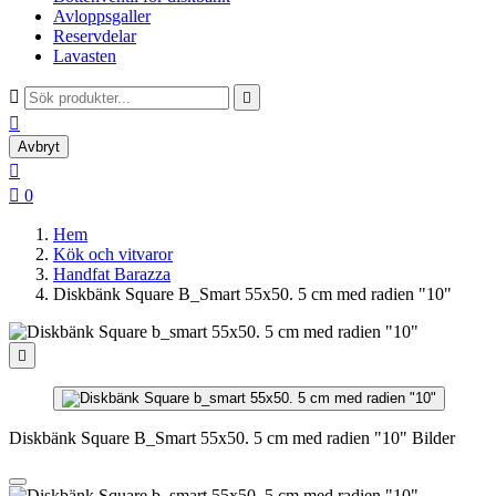
Avloppsgaller
Reservdelar
Lavasten



Avbryt


0
Hem
Kök och vitvaror
Handfat Barazza
Diskbänk Square B_Smart 55x50. 5 cm med radien "10"

Diskbänk Square B_Smart 55x50. 5 cm med radien "10" Bilder