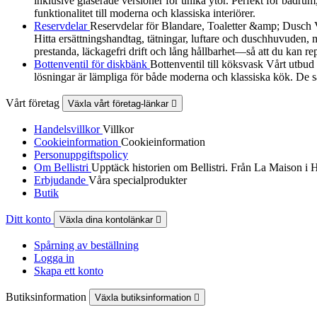
inklusive glaserade versioner för unika ytor. Perfekt för badrum
funktionalitet till moderna och klassiska interiörer.
Reservdelar
Reservdelar för Blandare, Toaletter &amp; Dusch Vårt
Hitta ersättningshandtag, tätningar, luftare och duschhuvuden, må
prestanda, läckagefri drift och lång hållbarhet—så att du kan re
Bottenventil för diskbänk
Bottenventil till köksvask Vårt utbud
lösningar är lämpliga för både moderna och klassiska kök. De sä
Vårt företag
Växla vårt företag-länkar

Handelsvillkor
Villkor
Cookieinformation
Cookieinformation
Personuppgiftspolicy
Om Bellistri
Upptäck historien om Bellistri. Från La Maison i 
Erbjudande
Våra specialprodukter
Butik
Ditt konto
Växla dina kontolänkar

Spårning av beställning
Logga in
Skapa ett konto
Butiksinformation
Växla butiksinformation
