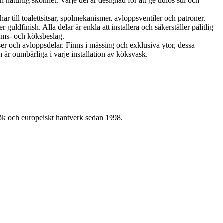
aturlig skönhet. Varje del är designad för att ge tidlös stil och
r till toalettsitsar, spolmekanismer, avloppsventiler och patroner.
uldfinish. Alla delar är enkla att installera och säkerställer pålitlig
rums- och köksbeslag.
ser och avloppsdelar. Finns i mässing och exklusiva ytor, dessa
 är oumbärliga i varje installation av köksvask.
kök och europeiskt hantverk sedan 1998.