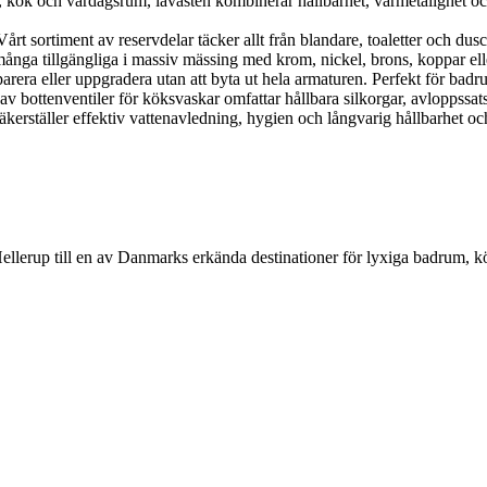
, kök och vardagsrum, lavasten kombinerar hållbarhet, värmetålighet och n
 sortiment av reservdelar täcker allt från blandare, toaletter och duscha
nga tillgängliga i massiv mässing med krom, nickel, brons, koppar eller g
parera eller uppgradera utan att byta ut hela armaturen. Perfekt för bad
 av bottenventiler för köksvaskar omfattar hållbara silkorgar, avloppssat
kerställer effektiv vattenavledning, hygien och långvarig hållbarhet och
Hellerup till en av Danmarks erkända destinationer för lyxiga badrum, 