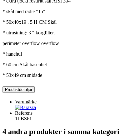
* extra tjockt rostfritt stål AISI 304
* skål med radie "15"
* 50x40x19 . 5 H CM Skål
* utrustning: 3 " korgfilter,
perimeter overflow overflow
* hanehul
* 60 cm Skål basenhet
* 53x49 cm snidade
Produktdetaljer
Varumärke
Referens
1LBS61
4 andra produkter i samma kategori