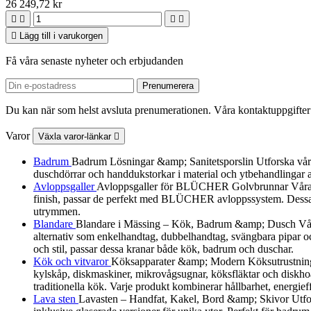
26 249,72 kr





Lägg till i varukorgen
Få våra senaste nyheter och erbjudanden
Du kan när som helst avsluta prenumerationen. Våra kontaktuppgifter 
Varor
Växla varor-länkar

Badrum
Badrum Lösningar &amp; Sanitetsporslin Utforska vårt urv
duschdörrar och handdukstorkar i material och ytbehandlingar a
Avloppsgaller
Avloppsgaller för BLÜCHER Golvbrunnar Våra av
finish, passar de perfekt med BLÜCHER avloppssystem. Dessa dek
utrymmen.
Blandare
Blandare i Mässing – Kök, Badrum &amp; Dusch Vår B
alternativ som enkelhandtag, dubbelhandtag, svängbara pipar och
och stil, passar dessa kranar både kök, badrum och duschar.
Kök och vitvaror
Köksapparater &amp; Modern Köksutrustning Utf
kylskåp, diskmaskiner, mikrovågsugnar, köksfläktar och diskhoa
traditionella kök. Varje produkt kombinerar hållbarhet, energieff
Lava sten
Lavasten – Handfat, Kakel, Bord &amp; Skivor Utforska