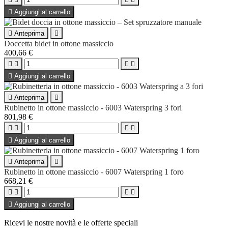

Aggiungi al carrello

Anteprima

Doccetta bidet in ottone massiccio
400,66 €





Aggiungi al carrello

Anteprima

Rubinetto in ottone massiccio - 6003 Waterspring 3 fori
801,98 €





Aggiungi al carrello

Anteprima

Rubinetto in ottone massiccio - 6007 Waterspring 1 foro
668,21 €





Aggiungi al carrello
Ricevi le nostre novità e le offerte speciali