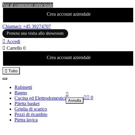
Vai al contenuto principale
Crea account aziendale
Chiamaci: +45 39274707
Prenota una visita allo showroom

Accedi

Carrello
0
Crea account aziendale

Tutto
Rubinetti
Bagno



0
Cucina ed Elettrodomestici
Annulla
Piletta basket
Griglia di scarico
Pezzi di ricambio
Pietra lavica