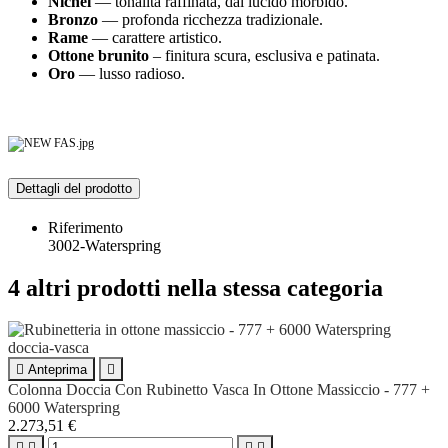
Nichel
— tonalità raffinata, dal lucido morbido.
Bronzo
— profonda ricchezza tradizionale.
Rame
— carattere artistico.
Ottone brunito
– finitura scura, esclusiva e patinata.
Oro
— lusso radioso.
Dettagli del prodotto
Riferimento
3002-Waterspring
4 altri prodotti nella stessa categoria

Anteprima

Colonna Doccia Con Rubinetto Vasca In Ottone Massiccio - 777 +
6000 Waterspring
2.273,51 €



