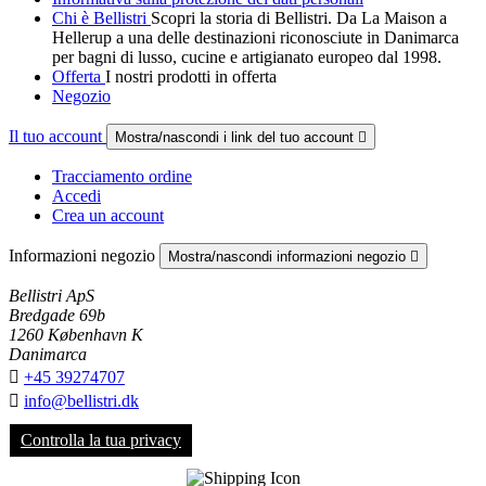
Chi è Bellistri
Scopri la storia di Bellistri. Da La Maison a
Hellerup a una delle destinazioni riconosciute in Danimarca
per bagni di lusso, cucine e artigianato europeo dal 1998.
Offerta
I nostri prodotti in offerta
Negozio
Il tuo account
Mostra/nascondi i link del tuo account

Tracciamento ordine
Accedi
Crea un account
Informazioni negozio
Mostra/nascondi informazioni negozio

Bellistri ApS
Bredgade 69b
1260 København K
Danimarca

+45 39274707

info@bellistri.dk
Controlla la tua privacy