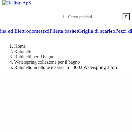


ina ed Elettrodomestici
Piletta basket
Griglia di scarico
Pezzi d
Home
Rubinetti
Rubinetti per il bagno
Waterspring collezione per il bagno
Rubinetto in ottone massiccio - 3002 Waterspring 3 fori