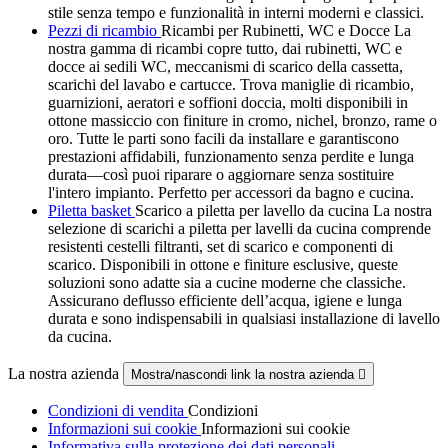
stile senza tempo e funzionalità in interni moderni e classici.
Pezzi di ricambio
Ricambi per Rubinetti, WC e Docce La
nostra gamma di ricambi copre tutto, dai rubinetti, WC e
docce ai sedili WC, meccanismi di scarico della cassetta,
scarichi del lavabo e cartucce. Trova maniglie di ricambio,
guarnizioni, aeratori e soffioni doccia, molti disponibili in
ottone massiccio con finiture in cromo, nichel, bronzo, rame o
oro. Tutte le parti sono facili da installare e garantiscono
prestazioni affidabili, funzionamento senza perdite e lunga
durata—così puoi riparare o aggiornare senza sostituire
l'intero impianto. Perfetto per accessori da bagno e cucina.
Piletta basket
Scarico a piletta per lavello da cucina La nostra
selezione di scarichi a piletta per lavelli da cucina comprende
resistenti cestelli filtranti, set di scarico e componenti di
scarico. Disponibili in ottone e finiture esclusive, queste
soluzioni sono adatte sia a cucine moderne che classiche.
Assicurano deflusso efficiente dell’acqua, igiene e lunga
durata e sono indispensabili in qualsiasi installazione di lavello
da cucina.
La nostra azienda
Mostra/nascondi link la nostra azienda

Condizioni di vendita
Condizioni
Informazioni sui cookie
Informazioni sui cookie
Informativa sulla protezione dei dati personali