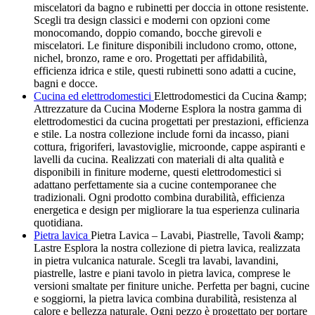
miscelatori da bagno e rubinetti per doccia in ottone resistente.
Scegli tra design classici e moderni con opzioni come
monocomando, doppio comando, bocche girevoli e
miscelatori. Le finiture disponibili includono cromo, ottone,
nichel, bronzo, rame e oro. Progettati per affidabilità,
efficienza idrica e stile, questi rubinetti sono adatti a cucine,
bagni e docce.
Cucina ed elettrodomestici
Elettrodomestici da Cucina &amp;
Attrezzature da Cucina Moderne Esplora la nostra gamma di
elettrodomestici da cucina progettati per prestazioni, efficienza
e stile. La nostra collezione include forni da incasso, piani
cottura, frigoriferi, lavastoviglie, microonde, cappe aspiranti e
lavelli da cucina. Realizzati con materiali di alta qualità e
disponibili in finiture moderne, questi elettrodomestici si
adattano perfettamente sia a cucine contemporanee che
tradizionali. Ogni prodotto combina durabilità, efficienza
energetica e design per migliorare la tua esperienza culinaria
quotidiana.
Pietra lavica
Pietra Lavica – Lavabi, Piastrelle, Tavoli &amp;
Lastre Esplora la nostra collezione di pietra lavica, realizzata
in pietra vulcanica naturale. Scegli tra lavabi, lavandini,
piastrelle, lastre e piani tavolo in pietra lavica, comprese le
versioni smaltate per finiture uniche. Perfetta per bagni, cucine
e soggiorni, la pietra lavica combina durabilità, resistenza al
calore e bellezza naturale. Ogni pezzo è progettato per portare