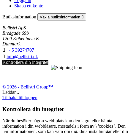
Logga in
Skapa ett konto
Butiksinformation
Växla butiksinformation

Bellistri ApS
Bredgade 69b
1260 København K
Danmark

+45 39274707

info@bellistri.dk
Kontrollera din integritet
© 2026 - Bellistri Group™
Laddar...
Tillbaka till toppen
Kontrollera din integritet
När du besöker någon webbplats kan den lagra eller hämta
information i din webbläsare, mestadels i form av \ 'cookies '. Den
här informationen, som kan vara om dig, dina inställningar eller din