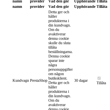
namn
provider
Vad den gör
Upphörande
Tillåta
namn
provider
Vad den gör
Upphörande
Tillåta
Detta ger och
håller
produkterna i
din kundvagn.
Om du
avaktiverar
denna cookie
skulle du sluta
tillåta
beställningarna.
Denna cookie
sparar inte
några
personuppgifter
om någon
butiksklient.
Kundvagn
PrestaShop
30 dagar
Detta ger och
Tillåta
håller
produkterna i
din kundvagn.
Om du
avaktiverar
denna cookie