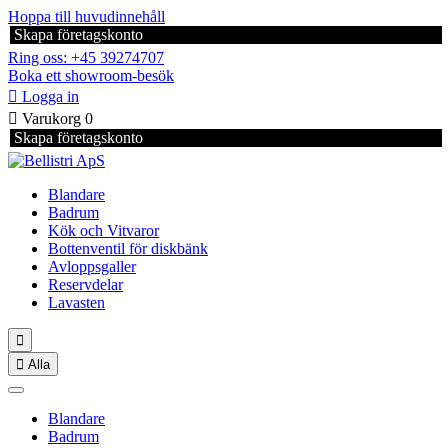
Hoppa till huvudinnehåll
Skapa företagskonto
Ring oss: +45 39274707
Boka ett showroom-besök

Logga in

Varukorg
0
Skapa företagskonto
Blandare
Badrum
Kök och Vitvaror
Bottenventil för diskbänk
Avloppsgaller
Reservdelar
Lavasten


Alla
Blandare
Badrum