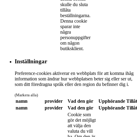
skulle du sluta
tillåta
beställningarna.
Denna cookie
sparar inte
några
personuppgifter
om någon
butiksklient.
Inställningar
Preference-cookies aktiverar en webbplats för att komma ihåg
information som ändrar hur webbplatsen beter sig eller ser ut,
som ditt föredragna språk eller den region du befinner dig i.
(Markera alla)
namn
provider
Vad den gör
Upphörande
Tillå
namn
provider
Vad den gör
Upphörande
Tillå
Cookie som
gör det möjligt
att välja den
valuta du vill
ha. Om den är