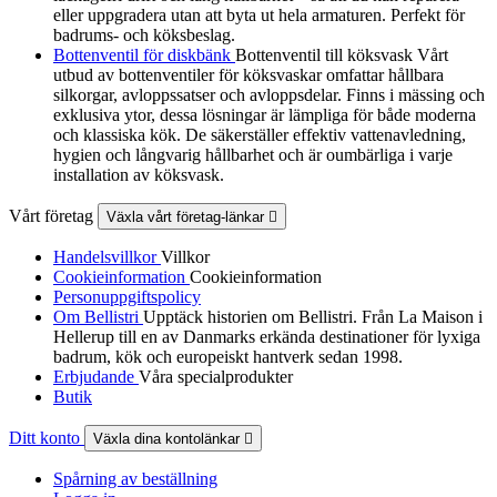
eller uppgradera utan att byta ut hela armaturen. Perfekt för
badrums- och köksbeslag.
Bottenventil för diskbänk
Bottenventil till köksvask Vårt
utbud av bottenventiler för köksvaskar omfattar hållbara
silkorgar, avloppssatser och avloppsdelar. Finns i mässing och
exklusiva ytor, dessa lösningar är lämpliga för både moderna
och klassiska kök. De säkerställer effektiv vattenavledning,
hygien och långvarig hållbarhet och är oumbärliga i varje
installation av köksvask.
Vårt företag
Växla vårt företag-länkar

Handelsvillkor
Villkor
Cookieinformation
Cookieinformation
Personuppgiftspolicy
Om Bellistri
Upptäck historien om Bellistri. Från La Maison i
Hellerup till en av Danmarks erkända destinationer för lyxiga
badrum, kök och europeiskt hantverk sedan 1998.
Erbjudande
Våra specialprodukter
Butik
Ditt konto
Växla dina kontolänkar

Spårning av beställning