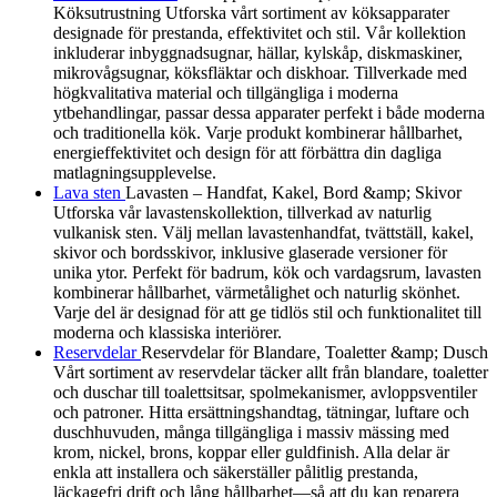
Köksutrustning Utforska vårt sortiment av köksapparater
designade för prestanda, effektivitet och stil. Vår kollektion
inkluderar inbyggnadsugnar, hällar, kylskåp, diskmaskiner,
mikrovågsugnar, köksfläktar och diskhoar. Tillverkade med
högkvalitativa material och tillgängliga i moderna
ytbehandlingar, passar dessa apparater perfekt i både moderna
och traditionella kök. Varje produkt kombinerar hållbarhet,
energieffektivitet och design för att förbättra din dagliga
matlagningsupplevelse.
Lava sten
Lavasten – Handfat, Kakel, Bord &amp; Skivor
Utforska vår lavastenskollektion, tillverkad av naturlig
vulkanisk sten. Välj mellan lavastenhandfat, tvättställ, kakel,
skivor och bordsskivor, inklusive glaserade versioner för
unika ytor. Perfekt för badrum, kök och vardagsrum, lavasten
kombinerar hållbarhet, värmetålighet och naturlig skönhet.
Varje del är designad för att ge tidlös stil och funktionalitet till
moderna och klassiska interiörer.
Reservdelar
Reservdelar för Blandare, Toaletter &amp; Dusch
Vårt sortiment av reservdelar täcker allt från blandare, toaletter
och duschar till toalettsitsar, spolmekanismer, avloppsventiler
och patroner. Hitta ersättningshandtag, tätningar, luftare och
duschhuvuden, många tillgängliga i massiv mässing med
krom, nickel, brons, koppar eller guldfinish. Alla delar är
enkla att installera och säkerställer pålitlig prestanda,
läckagefri drift och lång hållbarhet—så att du kan reparera