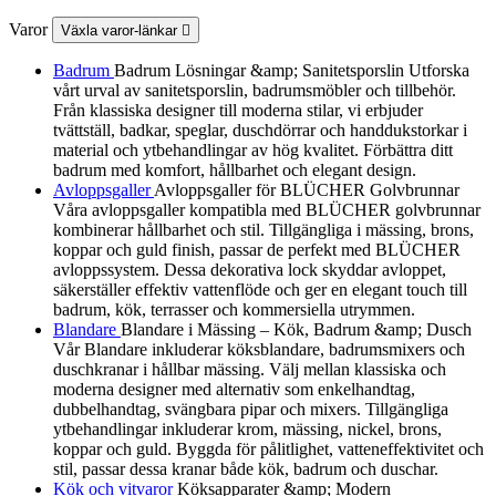
Varor
Växla varor-länkar

Badrum
Badrum Lösningar &amp; Sanitetsporslin Utforska
vårt urval av sanitetsporslin, badrumsmöbler och tillbehör.
Från klassiska designer till moderna stilar, vi erbjuder
tvättställ, badkar, speglar, duschdörrar och handdukstorkar i
material och ytbehandlingar av hög kvalitet. Förbättra ditt
badrum med komfort, hållbarhet och elegant design.
Avloppsgaller
Avloppsgaller för BLÜCHER Golvbrunnar
Våra avloppsgaller kompatibla med BLÜCHER golvbrunnar
kombinerar hållbarhet och stil. Tillgängliga i mässing, brons,
koppar och guld finish, passar de perfekt med BLÜCHER
avloppssystem. Dessa dekorativa lock skyddar avloppet,
säkerställer effektiv vattenflöde och ger en elegant touch till
badrum, kök, terrasser och kommersiella utrymmen.
Blandare
Blandare i Mässing – Kök, Badrum &amp; Dusch
Vår Blandare inkluderar köksblandare, badrumsmixers och
duschkranar i hållbar mässing. Välj mellan klassiska och
moderna designer med alternativ som enkelhandtag,
dubbelhandtag, svängbara pipar och mixers. Tillgängliga
ytbehandlingar inkluderar krom, mässing, nickel, brons,
koppar och guld. Byggda för pålitlighet, vatteneffektivitet och
stil, passar dessa kranar både kök, badrum och duschar.
Kök och vitvaror
Köksapparater &amp; Modern