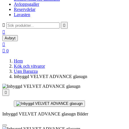
Avloppsgaller
Reservdelar
Lavasten



Avbryt


0
Hem
Kök och vitvaror
Ugn Barazza
Inbyggd VELVET ADVANCE glasugn

Inbyggd VELVET ADVANCE glasugn Bilder