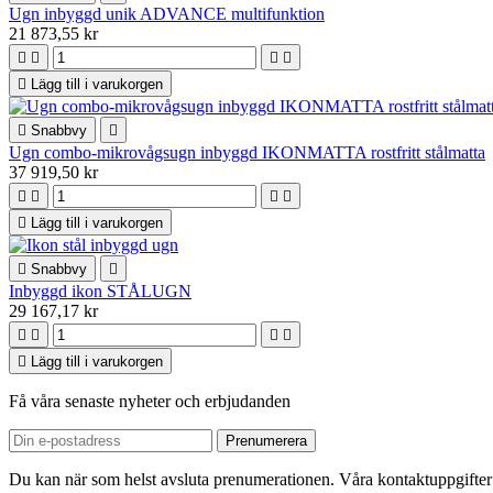
Ugn inbyggd unik ADVANCE multifunktion
21 873,55 kr





Lägg till i varukorgen

Snabbvy

Ugn combo-mikrovågsugn inbyggd IKONMATTA rostfritt stålmatta
37 919,50 kr





Lägg till i varukorgen

Snabbvy

Inbyggd ikon STÅLUGN
29 167,17 kr





Lägg till i varukorgen
Få våra senaste nyheter och erbjudanden
Du kan när som helst avsluta prenumerationen. Våra kontaktuppgifter 