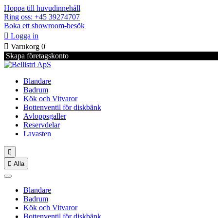
Hoppa till huvudinnehåll
Ring oss: +45 39274707
Boka ett showroom-besök

Logga in

Varukorg
0
Skapa företagskonto
Blandare
Badrum
Kök och Vitvaror
Bottenventil för diskbänk
Avloppsgaller
Reservdelar
Lavasten


Alla
Blandare
Badrum
Kök och Vitvaror
Bottenventil för diskbänk