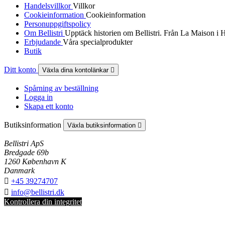
Handelsvillkor
Villkor
Cookieinformation
Cookieinformation
Personuppgiftspolicy
Om Bellistri
Upptäck historien om Bellistri. Från La Maison i 
Erbjudande
Våra specialprodukter
Butik
Ditt konto
Växla dina kontolänkar

Spårning av beställning
Logga in
Skapa ett konto
Butiksinformation
Växla butiksinformation

Bellistri ApS
Bredgade 69b
1260 København K
Danmark

+45 39274707

info@bellistri.dk
Kontrollera din integritet