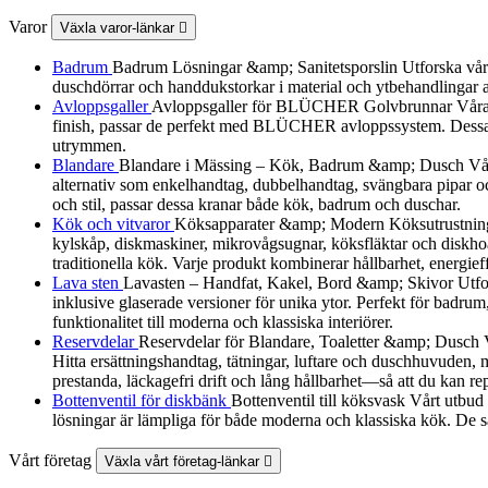
Varor
Växla varor-länkar

Badrum
Badrum Lösningar &amp; Sanitetsporslin Utforska vårt urv
duschdörrar och handdukstorkar i material och ytbehandlingar a
Avloppsgaller
Avloppsgaller för BLÜCHER Golvbrunnar Våra av
finish, passar de perfekt med BLÜCHER avloppssystem. Dessa dek
utrymmen.
Blandare
Blandare i Mässing – Kök, Badrum &amp; Dusch Vår B
alternativ som enkelhandtag, dubbelhandtag, svängbara pipar och
och stil, passar dessa kranar både kök, badrum och duschar.
Kök och vitvaror
Köksapparater &amp; Modern Köksutrustning Utf
kylskåp, diskmaskiner, mikrovågsugnar, köksfläktar och diskhoa
traditionella kök. Varje produkt kombinerar hållbarhet, energieff
Lava sten
Lavasten – Handfat, Kakel, Bord &amp; Skivor Utforska
inklusive glaserade versioner för unika ytor. Perfekt för badrum
funktionalitet till moderna och klassiska interiörer.
Reservdelar
Reservdelar för Blandare, Toaletter &amp; Dusch Vårt
Hitta ersättningshandtag, tätningar, luftare och duschhuvuden, må
prestanda, läckagefri drift och lång hållbarhet—så att du kan re
Bottenventil för diskbänk
Bottenventil till köksvask Vårt utbud
lösningar är lämpliga för både moderna och klassiska kök. De sä
Vårt företag
Växla vårt företag-länkar
