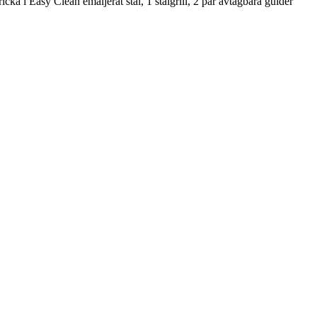
cka i Easy Clean emaljerat stål, 1 stålgrill, 2 par avtagbara guider