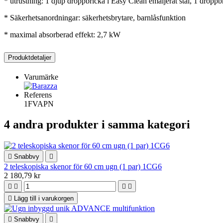
* utrustning: 1 djup droppbricka i Easy Clean emaljerat stål, 1 droppbri
* Säkerhetsanordningar: säkerhetsbrytare, barnlåsfunktion
* maximal absorberad effekt: 2,7 kW
Produktdetaljer
Varumärke
Referens
1FVAPN
4 andra produkter i samma kategori

Snabbvy

2 teleskopiska skenor för 60 cm ugn (1 par) 1CG6
2 180,79 kr





Lägg till i varukorgen

Snabbvy
