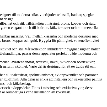
ner till moderna stilar, vi erbjuder tvättställ, badkar, speglar,
nt design.
et och stil. Tillgängliga i mässing, brons, koppar och guld
er en elegant touch till badrum, kök, terrasser och kommersiella
ållbar mässing. Välj mellan klassiska och moderna designer med
brons, koppar och guld. Byggda för pålitlighet, vatteneffektivitet
vitet och stil. Vår kollektion inkluderar inbyggnadsugnar, hällar,
tbehandlingar, passar dessa apparater perfekt i både moderna och
llan lavastenhandfat, tvättställ, kakel, skivor och bordsskivor,
aturlig skönhet. Varje del är designad för att ge tidlös stil och
r till toalettsitsar, spolmekanismer, avloppsventiler och patroner.
uldfinish. Alla delar är enkla att installera och säkerställer pålitlig
rums- och köksbeslag.
ser och avloppsdelar. Finns i mässing och exklusiva ytor, dessa
 är oumbärliga i varje installation av köksvask.