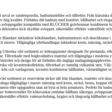
al av sanitetsporslin, badrumsmöbler och tillbehör. Från klassiska desig
v hög kvalitet. Förbättra ditt badrum med komfort, hållbarhet och elega
loppsgaller kompatibla med BLÜCHER golvbrunnar kombinerar hållbarh
orativa lock skyddar avloppet, säkerställer effektiv vattenflöde och g
landare inkluderar köksblandare, badrumsmixers och duschkranar i h
 mixers. Tillgängliga ytbehandlingar inkluderar krom, mässing, nickel, 
orska vårt sortiment av köksapparater designade för prestanda, effekti
r. Tillverkade med högkvalitativa material och tillgängliga i moderna y
ektivitet och design för att förbättra din dagliga matlagningsupplevelse.
 vår lavastenskollektion, tillverkad av naturlig vulkanisk sten. Välj me
, kök och vardagsrum, lavasten kombinerar hållbarhet, värmetålighet och n
 sortiment av reservdelar täcker allt från blandare, toaletter och duscha
nga tillgängliga i massiv mässing med krom, nickel, brons, koppar eller g
parera eller uppgradera utan att byta ut hela armaturen. Perfekt för bad
 av bottenventiler för köksvaskar omfattar hållbara silkorgar, avloppssat
kerställer effektiv vattenavledning, hygien och långvarig hållbarhet och