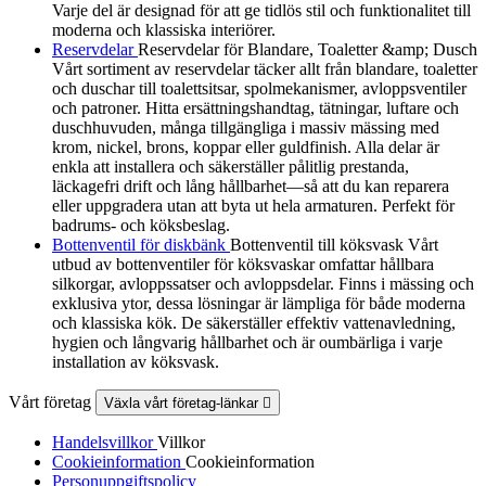
Varje del är designad för att ge tidlös stil och funktionalitet till
moderna och klassiska interiörer.
Reservdelar
Reservdelar för Blandare, Toaletter &amp; Dusch
Vårt sortiment av reservdelar täcker allt från blandare, toaletter
och duschar till toalettsitsar, spolmekanismer, avloppsventiler
och patroner. Hitta ersättningshandtag, tätningar, luftare och
duschhuvuden, många tillgängliga i massiv mässing med
krom, nickel, brons, koppar eller guldfinish. Alla delar är
enkla att installera och säkerställer pålitlig prestanda,
läckagefri drift och lång hållbarhet—så att du kan reparera
eller uppgradera utan att byta ut hela armaturen. Perfekt för
badrums- och köksbeslag.
Bottenventil för diskbänk
Bottenventil till köksvask Vårt
utbud av bottenventiler för köksvaskar omfattar hållbara
silkorgar, avloppssatser och avloppsdelar. Finns i mässing och
exklusiva ytor, dessa lösningar är lämpliga för både moderna
och klassiska kök. De säkerställer effektiv vattenavledning,
hygien och långvarig hållbarhet och är oumbärliga i varje
installation av köksvask.
Vårt företag
Växla vårt företag-länkar

Handelsvillkor
Villkor
Cookieinformation
Cookieinformation
Personuppgiftspolicy