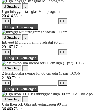

Snabbvy

Ugn inbyggd stadsglas Multiprogram
20 414,83 kr





Lägg till i varukorgen

Snabbvy

Inbyggt Multiprogram i Stadsstål 90 cm
29 167,17 kr





Lägg till i varukorgen

Snabbvy

2 teleskopiska skenor för 60 cm ugn (1 par) 1CG6
2 180,79 kr





Lägg till i varukorgen

Snabbvy

Ugn Ikon XL Glas inbyggnadsugn 90 cm
36 460,78 kr