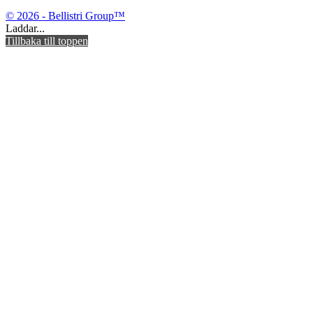
© 2026 - Bellistri Group™
Laddar...
Tillbaka till toppen