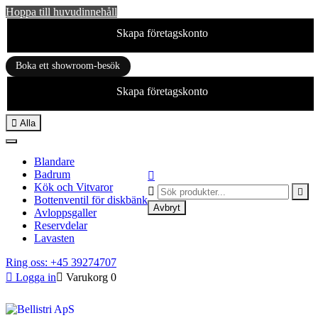
Hoppa till huvudinnehåll
Skapa företagskonto
Boka ett showroom-besök
Skapa företagskonto

Alla
Blandare
Badrum

Kök och Vitvaror


Bottenventil för diskbänk
Avbryt
Avloppsgaller
Reservdelar
Lavasten
Ring oss: +45 39274707

Logga in

Varukorg
0