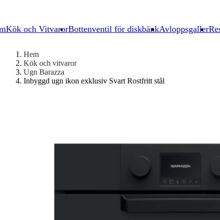
um
Kök och Vitvaror
Bottenventil för diskbänk
Avloppsgaller
Res
Hem
Kök och vitvaror
Ugn Barazza
Inbyggd ugn ikon exklusiv Svart Rostfritt stål