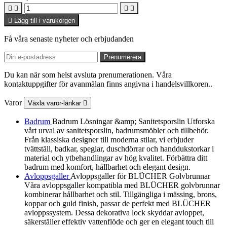





Lägg till i varukorgen
Få våra senaste nyheter och erbjudanden
Du kan när som helst avsluta prenumerationen. Våra
kontaktuppgifter för avanmälan finns angivna i handelsvillkoren..
Varor
Växla varor-länkar

Badrum
Badrum Lösningar &amp; Sanitetsporslin Utforska
vårt urval av sanitetsporslin, badrumsmöbler och tillbehör.
Från klassiska designer till moderna stilar, vi erbjuder
tvättställ, badkar, speglar, duschdörrar och handdukstorkar i
material och ytbehandlingar av hög kvalitet. Förbättra ditt
badrum med komfort, hållbarhet och elegant design.
Avloppsgaller
Avloppsgaller för BLÜCHER Golvbrunnar
Våra avloppsgaller kompatibla med BLÜCHER golvbrunnar
kombinerar hållbarhet och stil. Tillgängliga i mässing, brons,
koppar och guld finish, passar de perfekt med BLÜCHER
avloppssystem. Dessa dekorativa lock skyddar avloppet,
säkerställer effektiv vattenflöde och ger en elegant touch till