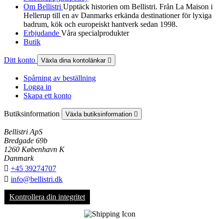
Om Bellistri
Upptäck historien om Bellistri. Från La Maison i
Hellerup till en av Danmarks erkända destinationer för lyxiga
badrum, kök och europeiskt hantverk sedan 1998.
Erbjudande
Våra specialprodukter
Butik
Ditt konto
Växla dina kontolänkar

Spårning av beställning
Logga in
Skapa ett konto
Butiksinformation
Växla butiksinformation

Bellistri ApS
Bredgade 69b
1260 København K
Danmark

+45 39274707

info@bellistri.dk
Kontrollera din integritet