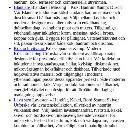
badrum, kök, terrasser och kommersiella utrymmen.
Blandare
Blandare i Mässing – Kök, Badrum &amp; Dusch
Vår Blandare inkluderar köksblandare, badrumsmixers och
duschkranar i hållbar mässing. Välj mellan klassiska och
moderna designer med alternativ som enkelhandtag,
dubbelhandtag, svängbara pipar och mixers. Tillgängliga
ytbehandlingar inkluderar krom, mässing, nickel, brons,
koppar och guld. Byggda för pålitlighet, vatteneffektivitet och
stil, passar dessa kranar både kök, badrum och duschar.
Kök och vitvaror
Köksapparater &amp; Modern
Köksutrustning Utforska vårt sortiment av köksapparater
designade för prestanda, effektivitet och stil. Vår kollektion
inkluderar inbyggnadsugnar, hällar, kylskåp, diskmaskiner,
mikrovågsugnar, köksfläktar och diskhoar. Tillverkade med
högkvalitativa material och tillgängliga i moderna
ytbehandlingar, passar dessa apparater perfekt i både moderna
och traditionella kök. Varje produkt kombinerar hållbarhet,
energieffektivitet och design för att förbättra din dagliga
matlagningsupplevelse.
Lava sten
Lavasten – Handfat, Kakel, Bord &amp; Skivor
Utforska vår lavastenskollektion, tillverkad av naturlig
vulkanisk sten. Välj mellan lavastenhandfat, tvättställ, kakel,
skivor och bordsskivor, inklusive glaserade versioner för
unika ytor. Perfekt för badrum, kök och vardagsrum, lavasten
kombinerar hållbarhet, värmetålighet och naturlig skönhet.