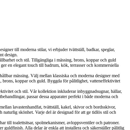
ner till moderna stilar, vi erbjuder tvättställ, badkar, speglar,
nt design.
et och stil. Tillgängliga i mässing, brons, koppar och guld
er en elegant touch till badrum, kök, terrasser och kommersiella
ållbar mässing. Välj mellan klassiska och moderna designer med
brons, koppar och guld. Byggda för pålitlighet, vatteneffektivitet
vitet och stil. Vår kollektion inkluderar inbyggnadsugnar, hällar,
tbehandlingar, passar dessa apparater perfekt i både moderna och
llan lavastenhandfat, tvättställ, kakel, skivor och bordsskivor,
aturlig skönhet. Varje del är designad för att ge tidlös stil och
r till toalettsitsar, spolmekanismer, avloppsventiler och patroner.
uldfinish. Alla delar är enkla att installera och säkerställer pålitlig