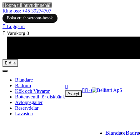
Hoppa till huvudinnehåll
Ring oss: +45 39274707
Boka ett showroom-besök

Logga in

Varukorg
0

Alla
Blandare
Badrum



0
Kök och Vitvaror
Avbryt
Bottenventil för diskbänk
Avloppsgaller
Reservdelar
Lavasten
Blandare
Badr