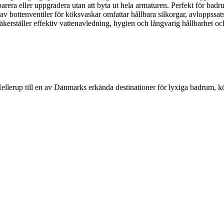
parera eller uppgradera utan att byta ut hela armaturen. Perfekt för bad
 av bottenventiler för köksvaskar omfattar hållbara silkorgar, avloppssat
kerställer effektiv vattenavledning, hygien och långvarig hållbarhet och
Hellerup till en av Danmarks erkända destinationer för lyxiga badrum, 