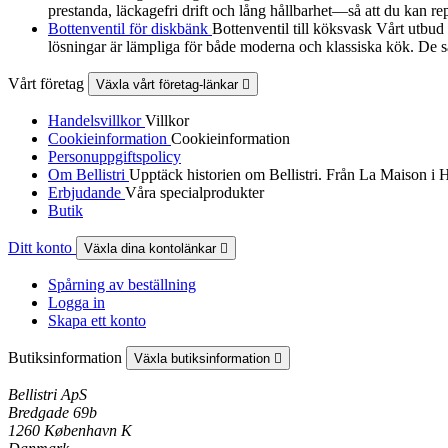
prestanda, läckagefri drift och lång hållbarhet—så att du kan re
Bottenventil för diskbänk
Bottenventil till köksvask Vårt utbud
lösningar är lämpliga för både moderna och klassiska kök. De sä
Vårt företag
Växla vårt företag-länkar

Handelsvillkor
Villkor
Cookieinformation
Cookieinformation
Personuppgiftspolicy
Om Bellistri
Upptäck historien om Bellistri. Från La Maison i 
Erbjudande
Våra specialprodukter
Butik
Ditt konto
Växla dina kontolänkar

Spårning av beställning
Logga in
Skapa ett konto
Butiksinformation
Växla butiksinformation

Bellistri ApS
Bredgade 69b
1260 København K