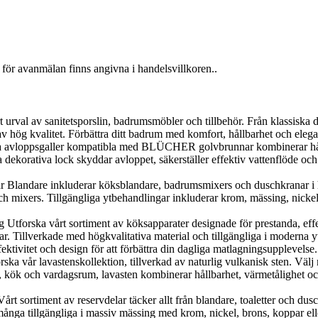
för avanmälan finns angivna i handelsvillkoren..
al av sanitetsporslin, badrumsmöbler och tillbehör. Från klassiska desig
v hög kvalitet. Förbättra ditt badrum med komfort, hållbarhet och elega
loppsgaller kompatibla med BLÜCHER golvbrunnar kombinerar hållbarh
orativa lock skyddar avloppet, säkerställer effektiv vattenflöde och g
landare inkluderar köksblandare, badrumsmixers och duschkranar i h
 mixers. Tillgängliga ytbehandlingar inkluderar krom, mässing, nickel, 
orska vårt sortiment av köksapparater designade för prestanda, effekti
r. Tillverkade med högkvalitativa material och tillgängliga i moderna y
ektivitet och design för att förbättra din dagliga matlagningsupplevelse.
 vår lavastenskollektion, tillverkad av naturlig vulkanisk sten. Välj me
, kök och vardagsrum, lavasten kombinerar hållbarhet, värmetålighet och n
 sortiment av reservdelar täcker allt från blandare, toaletter och duscha
nga tillgängliga i massiv mässing med krom, nickel, brons, koppar eller g