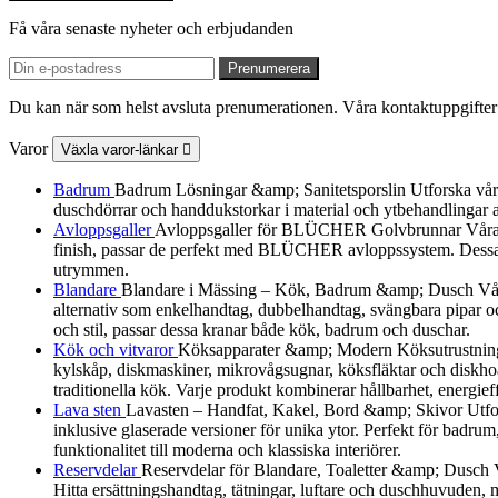
Få våra senaste nyheter och erbjudanden
Du kan när som helst avsluta prenumerationen. Våra kontaktuppgifter 
Varor
Växla varor-länkar

Badrum
Badrum Lösningar &amp; Sanitetsporslin Utforska vårt urv
duschdörrar och handdukstorkar i material och ytbehandlingar a
Avloppsgaller
Avloppsgaller för BLÜCHER Golvbrunnar Våra av
finish, passar de perfekt med BLÜCHER avloppssystem. Dessa dek
utrymmen.
Blandare
Blandare i Mässing – Kök, Badrum &amp; Dusch Vår B
alternativ som enkelhandtag, dubbelhandtag, svängbara pipar och
och stil, passar dessa kranar både kök, badrum och duschar.
Kök och vitvaror
Köksapparater &amp; Modern Köksutrustning Utf
kylskåp, diskmaskiner, mikrovågsugnar, köksfläktar och diskhoa
traditionella kök. Varje produkt kombinerar hållbarhet, energieff
Lava sten
Lavasten – Handfat, Kakel, Bord &amp; Skivor Utforska
inklusive glaserade versioner för unika ytor. Perfekt för badrum
funktionalitet till moderna och klassiska interiörer.
Reservdelar
Reservdelar för Blandare, Toaletter &amp; Dusch Vårt
Hitta ersättningshandtag, tätningar, luftare och duschhuvuden, må