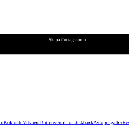
Skapa företagskonto
um
Kök och Vitvaror
Bottenventil för diskbänk
Avloppsgaller
Res