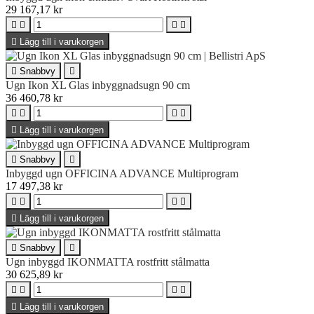
29 167,17 kr





Lägg till i varukorgen

Snabbvy

Ugn Ikon XL Glas inbyggnadsugn 90 cm
36 460,78 kr





Lägg till i varukorgen

Snabbvy

Inbyggd ugn OFFICINA ADVANCE Multiprogram
17 497,38 kr





Lägg till i varukorgen

Snabbvy

Ugn inbyggd IKONMATTA rostfritt stålmatta
30 625,89 kr





Lägg till i varukorgen