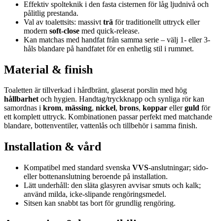
Effektiv spolteknik i den fasta cisternen för låg ljudnivå och
pålitlig prestanda.
Val av toalettsits: massivt
trä
för traditionellt uttryck eller
modern
soft-close
med quick-release.
Kan matchas med handfat från samma serie – välj 1- eller 3-
håls blandare på handfatet för en enhetlig stil i rummet.
Material & finish
Toaletten är tillverkad i hårdbränt, glaserat porslin med hög
hållbarhet
och hygien. Handtag/tryckknapp och synliga rör kan
samordnas i
krom
,
mässing
,
nickel
,
brons
,
koppar
eller
guld
för
ett komplett uttryck. Kombinationen passar perfekt med matchande
blandare, bottenventiler, vattenlås och tillbehör i samma finish.
Installation & vård
Kompatibel med standard svenska
VVS
-anslutningar; sido-
eller bottenanslutning beroende på installation.
Lätt underhåll: den släta glasyren avvisar smuts och kalk;
använd milda, icke-slipande rengöringsmedel.
Sitsen kan snabbt tas bort för grundlig rengöring.