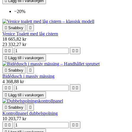

Lägg till i varukorgen
−20%

Snabbvy

Venice Toalett med låg cistern
18 665,82 kr
23 332,27 kr





Lägg till i varukorgen

Snabbvy

Bidédusch i massiv mässing
4 368,88 kr





Lägg till i varukorgen

Snabbvy

Kontrollpanel dubbelspolning
10 203,77 kr



