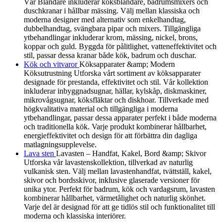
Vår Blandare inkluderar köksblandare, badrumsmixers och
duschkranar i hållbar mässing. Välj mellan klassiska och
moderna designer med alternativ som enkelhandtag,
dubbelhandtag, svängbara pipar och mixers. Tillgängliga
ytbehandlingar inkluderar krom, mässing, nickel, brons,
koppar och guld. Byggda för pålitlighet, vatteneffektivitet och
stil, passar dessa kranar både kök, badrum och duschar.
Kök och vitvaror
Köksapparater &amp; Modern
Köksutrustning Utforska vårt sortiment av köksapparater
designade för prestanda, effektivitet och stil. Vår kollektion
inkluderar inbyggnadsugnar, hällar, kylskåp, diskmaskiner,
mikrovågsugnar, köksfläktar och diskhoar. Tillverkade med
högkvalitativa material och tillgängliga i moderna
ytbehandlingar, passar dessa apparater perfekt i både moderna
och traditionella kök. Varje produkt kombinerar hållbarhet,
energieffektivitet och design för att förbättra din dagliga
matlagningsupplevelse.
Lava sten
Lavasten – Handfat, Kakel, Bord &amp; Skivor
Utforska vår lavastenskollektion, tillverkad av naturlig
vulkanisk sten. Välj mellan lavastenhandfat, tvättställ, kakel,
skivor och bordsskivor, inklusive glaserade versioner för
unika ytor. Perfekt för badrum, kök och vardagsrum, lavasten
kombinerar hållbarhet, värmetålighet och naturlig skönhet.
Varje del är designad för att ge tidlös stil och funktionalitet till
moderna och klassiska interiörer.