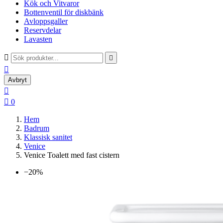
Kök och Vitvaror
Bottenventil för diskbänk
Avloppsgaller
Reservdelar
Lavasten



Avbryt


0
Hem
Badrum
Klassisk sanitet
Venice
Venice Toalett med fast cistern
−20%