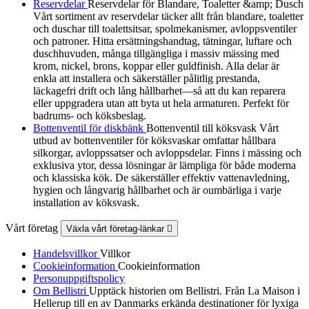
Reservdelar
Reservdelar för Blandare, Toaletter &amp; Dusch
Vårt sortiment av reservdelar täcker allt från blandare, toaletter
och duschar till toalettsitsar, spolmekanismer, avloppsventiler
och patroner. Hitta ersättningshandtag, tätningar, luftare och
duschhuvuden, många tillgängliga i massiv mässing med
krom, nickel, brons, koppar eller guldfinish. Alla delar är
enkla att installera och säkerställer pålitlig prestanda,
läckagefri drift och lång hållbarhet—så att du kan reparera
eller uppgradera utan att byta ut hela armaturen. Perfekt för
badrums- och köksbeslag.
Bottenventil för diskbänk
Bottenventil till köksvask Vårt
utbud av bottenventiler för köksvaskar omfattar hållbara
silkorgar, avloppssatser och avloppsdelar. Finns i mässing och
exklusiva ytor, dessa lösningar är lämpliga för både moderna
och klassiska kök. De säkerställer effektiv vattenavledning,
hygien och långvarig hållbarhet och är oumbärliga i varje
installation av köksvask.
Vårt företag
Växla vårt företag-länkar

Handelsvillkor
Villkor
Cookieinformation
Cookieinformation
Personuppgiftspolicy
Om Bellistri
Upptäck historien om Bellistri. Från La Maison i
Hellerup till en av Danmarks erkända destinationer för lyxiga