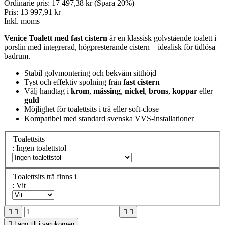
Ordinarie pris:
17 497,38 kr
(Spara 20%)
Pris:
13 997,91 kr
Inkl. moms
Venice Toalett med fast cistern
är en klassisk golvstående toalett i
porslin med integrerad, högpresterande cistern – idealisk för tidlösa
badrum.
Stabil golvmontering och bekväm sitthöjd
Tyst och effektiv spolning från
fast cistern
Välj handtag i
krom
,
mässing
,
nickel
,
brons
,
koppar
eller
guld
Möjlighet för toalettsits i trä eller soft-close
Kompatibel med standard svenska VVS-installationer
Toalettsits
: Ingen toalettstol
Toalettsits trä finns i
: Vit





Lägg till i varukorgen