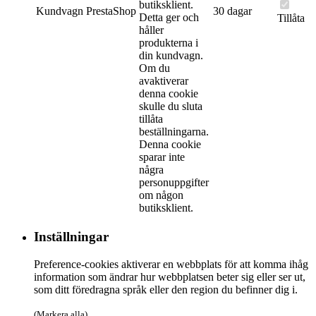
butiksklient.
Kundvagn
PrestaShop
30 dagar
Detta ger och
Tillåta
håller
produkterna i
din kundvagn.
Om du
avaktiverar
denna cookie
skulle du sluta
tillåta
beställningarna.
Denna cookie
sparar inte
några
personuppgifter
om någon
butiksklient.
Inställningar
Preference-cookies aktiverar en webbplats för att komma ihåg
information som ändrar hur webbplatsen beter sig eller ser ut,
som ditt föredragna språk eller den region du befinner dig i.
(Markera alla)