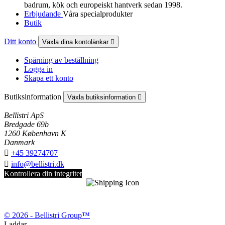
badrum, kök och europeiskt hantverk sedan 1998.
Erbjudande
Våra specialprodukter
Butik
Ditt konto
Växla dina kontolänkar

Spårning av beställning
Logga in
Skapa ett konto
Butiksinformation
Växla butiksinformation

Bellistri ApS
Bredgade 69b
1260 København K
Danmark

+45 39274707

info@bellistri.dk
Kontrollera din integritet
© 2026 - Bellistri Group™
Laddar...