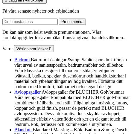

Lägg till i varukorgen
Få våra senaste nyheter och erbjudanden
Du kan när som helst avsluta prenumerationen. Våra
kontaktuppgifter för avanmälan finns angivna i handelsvillkoren..
Varor
Växla varor-länkar

Badrum
Badrum Lösningar &amp; Sanitetsporslin Utforska
vårt urval av sanitetsporslin, badrumsmöbler och tillbehör.
Från klassiska designer till moderna stilar, vi erbjuder
tvättställ, badkar, speglar, duschdörrar och handdukstorkar i
material och ytbehandlingar av hög kvalitet. Förbättra ditt
badrum med komfort, hållbarhet och elegant design.
Avloppsgaller
Avloppsgaller för BLÜCHER Golvbrunnar
Våra avloppsgaller kompatibla med BLÜCHER golvbrunnar
kombinerar hållbarhet och stil. Tillgängliga i mässing, brons,
koppar och guld finish, passar de perfekt med BLÜCHER
avloppssystem. Dessa dekorativa lock skyddar avloppet,
säkerställer effektiv vattenflöde och ger en elegant touch till
badrum, kök, terrasser och kommersiella utrymmen.
Blandare
Blandare i Mässing – Kök, Badrum &amp; Dusch