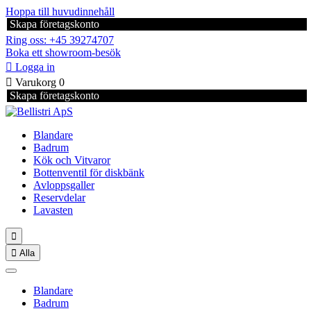
Hoppa till huvudinnehåll
Skapa företagskonto
Ring oss: +45 39274707
Boka ett showroom-besök

Logga in

Varukorg
0
Skapa företagskonto
Blandare
Badrum
Kök och Vitvaror
Bottenventil för diskbänk
Avloppsgaller
Reservdelar
Lavasten


Alla
Blandare
Badrum