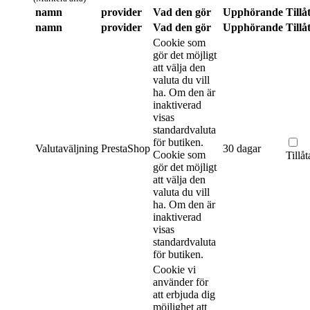
namn
provider
Vad den gör
Upphörande
Tillå
namn
provider
Vad den gör
Upphörande
Tillå
Cookie som
gör det möjligt
att välja den
valuta du vill
ha. Om den är
inaktiverad
visas
standardvaluta
för butiken.
Valutaväljning
PrestaShop
30 dagar
Cookie som
Tillåt
gör det möjligt
att välja den
valuta du vill
ha. Om den är
inaktiverad
visas
standardvaluta
för butiken.
Cookie vi
använder för
att erbjuda dig
möjlighet att