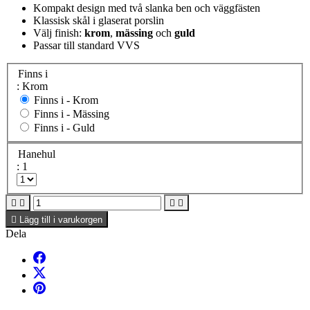
Kompakt design med två slanka ben och väggfästen
Klassisk skål i glaserat porslin
Välj finish:
krom
,
mässing
och
guld
Passar till standard VVS
Finns i
: Krom
Finns i -
Krom
Finns i -
Mässing
Finns i -
Guld
Hanehul
: 1





Lägg till i varukorgen
Dela