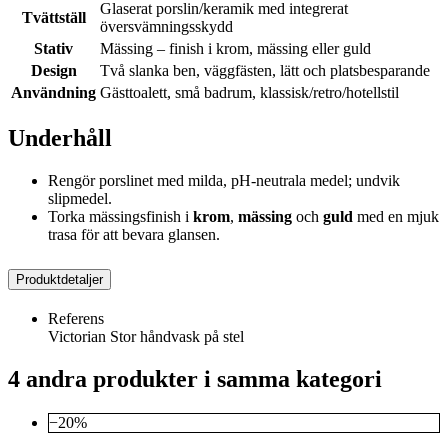
Glaserat porslin/keramik med integrerat
Tvättställ
översvämningsskydd
Stativ
Mässing – finish i krom, mässing eller guld
Design
Två slanka ben, väggfästen, lätt och platsbesparande
Användning
Gästtoalett, små badrum, klassisk/retro/hotellstil
Underhåll
Rengör porslinet med milda, pH-neutrala medel; undvik
slipmedel.
Torka mässingsfinish i
krom
,
mässing
och
guld
med en mjuk
trasa för att bevara glansen.
Produktdetaljer
Referens
Victorian Stor håndvask på stel
4 andra produkter i samma kategori
−20%