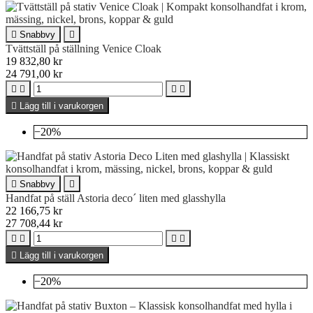

Snabbvy

Tvättställ på ställning Venice Cloak
19 832,80 kr
24 791,00 kr





Lägg till i varukorgen
−20%

Snabbvy

Handfat på ställ Astoria deco´ liten med glasshylla
22 166,75 kr
27 708,44 kr





Lägg till i varukorgen
−20%