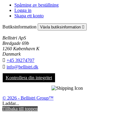
Spårning av beställning
Logga in
Skapa ett konto
Butiksinformation
Växla butiksinformation

Bellistri ApS
Bredgade 69b
1260 København K
Danmark

+45 39274707

info@bellistri.dk
Kontrollera din integritet
© 2026 - Bellistri Group™
Laddar...
Tillbaka till toppen