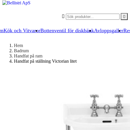


um
Kök och Vitvaror
Bottenventil för diskbänk
Avloppsgaller
Res
Hem
Badrum
Handfat på ram
Handfat på ställning Victorian litet