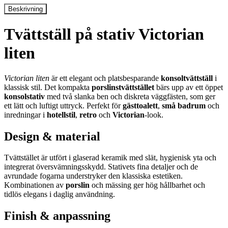
Beskrivning
Tvättställ på stativ Victorian
liten
Victorian liten
är ett elegant och platsbesparande
konsoltvättställ
i
klassisk stil. Det kompakta
porslinstvättstället
bärs upp av ett öppet
konsolstativ
med två slanka ben och diskreta väggfästen, som ger
ett lätt och luftigt uttryck. Perfekt för
gästtoalett
,
små badrum
och
inredningar i
hotellstil
,
retro
och
Victorian
-look.
Design & material
Tvättstället är utfört i glaserad keramik med slät, hygienisk yta och
integrerat översvämningsskydd. Stativets fina detaljer och de
avrundade fogarna understryker den klassiska estetiken.
Kombinationen av
porslin
och mässing ger hög hållbarhet och
tidlös elegans i daglig användning.
Finish & anpassning