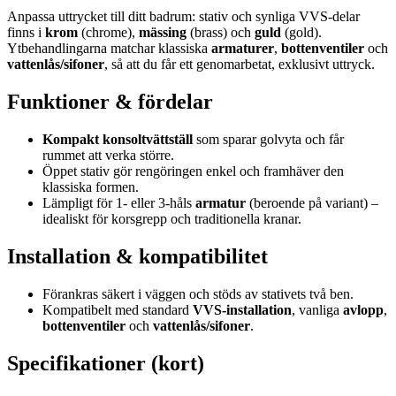
Anpassa uttrycket till ditt badrum: stativ och synliga VVS-delar
finns i
krom
(chrome),
mässing
(brass) och
guld
(gold).
Ytbehandlingarna matchar klassiska
armaturer
,
bottenventiler
och
vattenlås/sifoner
, så att du får ett genomarbetat, exklusivt uttryck.
Funktioner & fördelar
Kompakt konsoltvättställ
som sparar golvyta och får
rummet att verka större.
Öppet stativ gör rengöringen enkel och framhäver den
klassiska formen.
Lämpligt för 1- eller 3-håls
armatur
(beroende på variant) –
idealiskt för korsgrepp och traditionella kranar.
Installation & kompatibilitet
Förankras säkert i väggen och stöds av stativets två ben.
Kompatibelt med standard
VVS-installation
, vanliga
avlopp
,
bottenventiler
och
vattenlås/sifoner
.
Specifikationer (kort)