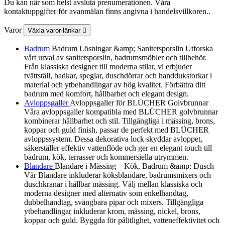
Du kan när som helst avsluta prenumerationen. Våra
kontaktuppgifter för avanmälan finns angivna i handelsvillkoren..
Varor
Växla varor-länkar

Badrum
Badrum Lösningar &amp; Sanitetsporslin Utforska
vårt urval av sanitetsporslin, badrumsmöbler och tillbehör.
Från klassiska designer till moderna stilar, vi erbjuder
tvättställ, badkar, speglar, duschdörrar och handdukstorkar i
material och ytbehandlingar av hög kvalitet. Förbättra ditt
badrum med komfort, hållbarhet och elegant design.
Avloppsgaller
Avloppsgaller för BLÜCHER Golvbrunnar
Våra avloppsgaller kompatibla med BLÜCHER golvbrunnar
kombinerar hållbarhet och stil. Tillgängliga i mässing, brons,
koppar och guld finish, passar de perfekt med BLÜCHER
avloppssystem. Dessa dekorativa lock skyddar avloppet,
säkerställer effektiv vattenflöde och ger en elegant touch till
badrum, kök, terrasser och kommersiella utrymmen.
Blandare
Blandare i Mässing – Kök, Badrum &amp; Dusch
Vår Blandare inkluderar köksblandare, badrumsmixers och
duschkranar i hållbar mässing. Välj mellan klassiska och
moderna designer med alternativ som enkelhandtag,
dubbelhandtag, svängbara pipar och mixers. Tillgängliga
ytbehandlingar inkluderar krom, mässing, nickel, brons,
koppar och guld. Byggda för pålitlighet, vatteneffektivitet och