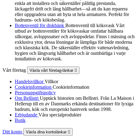
enkla att installera och säkerställer pålitlig prestanda,
läckagefri drift och lång hållbarhet—så att du kan reparera
eller uppgradera utan att byta ut hela armaturen. Perfekt för
badrums- och köksbeslag.
Bottenventil för diskbänk
Bottenventil till köksvask Vårt
utbud av bottenventiler för köksvaskar omfattar hållbara
silkorgar, avloppssatser och avloppsdelar. Finns i mässing och
exklusiva ytor, dessa lösningar är lämpliga för både moderna
och klassiska kök. De säkerställer effektiv vattenavledning,
hygien och långvarig hållbarhet och är oumbärliga i varje
installation av köksvask.
Vårt företag
Växla vårt företag-länkar

Handelsvillkor
Villkor
Cookieinformation
Cookieinformation
Personuppgiftspolicy
Om Bellistri
Upptäck historien om Bellistri. Från La Maison i
Hellerup till en av Danmarks erkända destinationer för lyxiga
badrum, kök och europeiskt hantverk sedan 1998.
Erbjudande
Våra specialprodukter
Butik
Ditt konto
Växla dina kontolänkar
