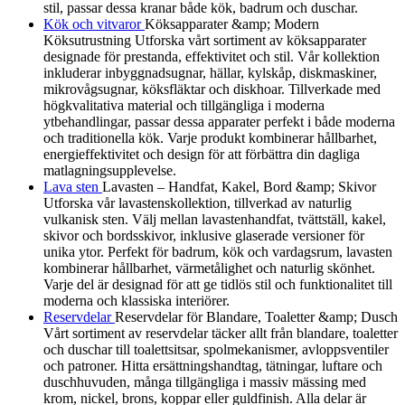
stil, passar dessa kranar både kök, badrum och duschar.
Kök och vitvaror
Köksapparater &amp; Modern
Köksutrustning Utforska vårt sortiment av köksapparater
designade för prestanda, effektivitet och stil. Vår kollektion
inkluderar inbyggnadsugnar, hällar, kylskåp, diskmaskiner,
mikrovågsugnar, köksfläktar och diskhoar. Tillverkade med
högkvalitativa material och tillgängliga i moderna
ytbehandlingar, passar dessa apparater perfekt i både moderna
och traditionella kök. Varje produkt kombinerar hållbarhet,
energieffektivitet och design för att förbättra din dagliga
matlagningsupplevelse.
Lava sten
Lavasten – Handfat, Kakel, Bord &amp; Skivor
Utforska vår lavastenskollektion, tillverkad av naturlig
vulkanisk sten. Välj mellan lavastenhandfat, tvättställ, kakel,
skivor och bordsskivor, inklusive glaserade versioner för
unika ytor. Perfekt för badrum, kök och vardagsrum, lavasten
kombinerar hållbarhet, värmetålighet och naturlig skönhet.
Varje del är designad för att ge tidlös stil och funktionalitet till
moderna och klassiska interiörer.
Reservdelar
Reservdelar för Blandare, Toaletter &amp; Dusch
Vårt sortiment av reservdelar täcker allt från blandare, toaletter
och duschar till toalettsitsar, spolmekanismer, avloppsventiler
och patroner. Hitta ersättningshandtag, tätningar, luftare och
duschhuvuden, många tillgängliga i massiv mässing med
krom, nickel, brons, koppar eller guldfinish. Alla delar är