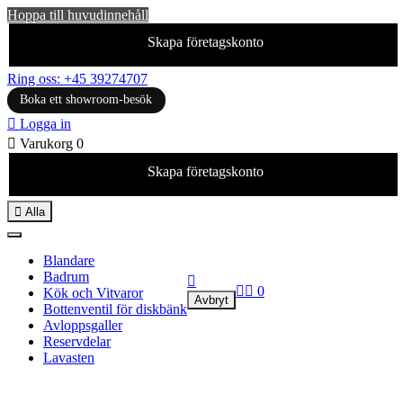
Hoppa till huvudinnehåll
Skapa företagskonto
Ring oss: +45 39274707
Boka ett showroom-besök

Logga in

Varukorg
0
Skapa företagskonto

Alla
Blandare
Badrum



0
Kök och Vitvaror
Avbryt
Bottenventil för diskbänk
Avloppsgaller
Reservdelar
Lavasten