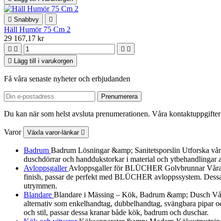

Snabbvy

Häll Humör 75 Cm 2
29 167,17 kr





Lägg till i varukorgen
Få våra senaste nyheter och erbjudanden
Du kan när som helst avsluta prenumerationen. Våra kontaktuppgifter 
Varor
Växla varor-länkar

Badrum
Badrum Lösningar &amp; Sanitetsporslin Utforska vårt urv
duschdörrar och handdukstorkar i material och ytbehandlingar a
Avloppsgaller
Avloppsgaller för BLÜCHER Golvbrunnar Våra av
finish, passar de perfekt med BLÜCHER avloppssystem. Dessa dek
utrymmen.
Blandare
Blandare i Mässing – Kök, Badrum &amp; Dusch Vår B
alternativ som enkelhandtag, dubbelhandtag, svängbara pipar och
och stil, passar dessa kranar både kök, badrum och duschar.