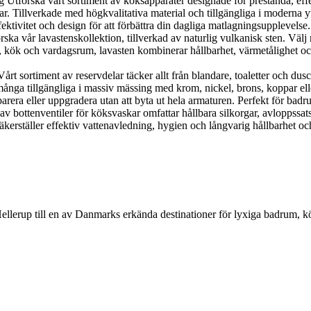
orska vårt sortiment av köksapparater designade för prestanda, effekti
r. Tillverkade med högkvalitativa material och tillgängliga i moderna y
ektivitet och design för att förbättra din dagliga matlagningsupplevelse.
 vår lavastenskollektion, tillverkad av naturlig vulkanisk sten. Välj me
, kök och vardagsrum, lavasten kombinerar hållbarhet, värmetålighet och n
 sortiment av reservdelar täcker allt från blandare, toaletter och duscha
nga tillgängliga i massiv mässing med krom, nickel, brons, koppar eller g
parera eller uppgradera utan att byta ut hela armaturen. Perfekt för bad
 av bottenventiler för köksvaskar omfattar hållbara silkorgar, avloppssat
kerställer effektiv vattenavledning, hygien och långvarig hållbarhet och
Hellerup till en av Danmarks erkända destinationer för lyxiga badrum, 