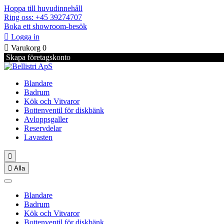
Hoppa till huvudinnehåll
Ring oss: +45 39274707
Boka ett showroom-besök

Logga in

Varukorg
0
Skapa företagskonto
Blandare
Badrum
Kök och Vitvaror
Bottenventil för diskbänk
Avloppsgaller
Reservdelar
Lavasten


Alla
Blandare
Badrum
Kök och Vitvaror
Bottenventil för diskbänk