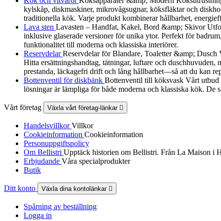
Kök och vitvaror
Köksapparater &amp; Modern Köksutrustning Utf
kylskåp, diskmaskiner, mikrovågsugnar, köksfläktar och diskhoa
traditionella kök. Varje produkt kombinerar hållbarhet, energieff
Lava sten
Lavasten – Handfat, Kakel, Bord &amp; Skivor Utforska
inklusive glaserade versioner för unika ytor. Perfekt för badrum
funktionalitet till moderna och klassiska interiörer.
Reservdelar
Reservdelar för Blandare, Toaletter &amp; Dusch Vårt
Hitta ersättningshandtag, tätningar, luftare och duschhuvuden, må
prestanda, läckagefri drift och lång hållbarhet—så att du kan re
Bottenventil för diskbänk
Bottenventil till köksvask Vårt utbud
lösningar är lämpliga för både moderna och klassiska kök. De sä
Vårt företag
Växla vårt företag-länkar

Handelsvillkor
Villkor
Cookieinformation
Cookieinformation
Personuppgiftspolicy
Om Bellistri
Upptäck historien om Bellistri. Från La Maison i 
Erbjudande
Våra specialprodukter
Butik
Ditt konto
Växla dina kontolänkar

Spårning av beställning
Logga in