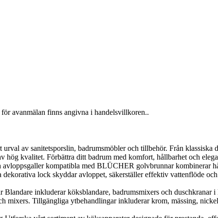
för avanmälan finns angivna i handelsvillkoren..
al av sanitetsporslin, badrumsmöbler och tillbehör. Från klassiska desig
v hög kvalitet. Förbättra ditt badrum med komfort, hållbarhet och elega
loppsgaller kompatibla med BLÜCHER golvbrunnar kombinerar hållbarh
orativa lock skyddar avloppet, säkerställer effektiv vattenflöde och g
landare inkluderar köksblandare, badrumsmixers och duschkranar i h
 mixers. Tillgängliga ytbehandlingar inkluderar krom, mässing, nickel, 