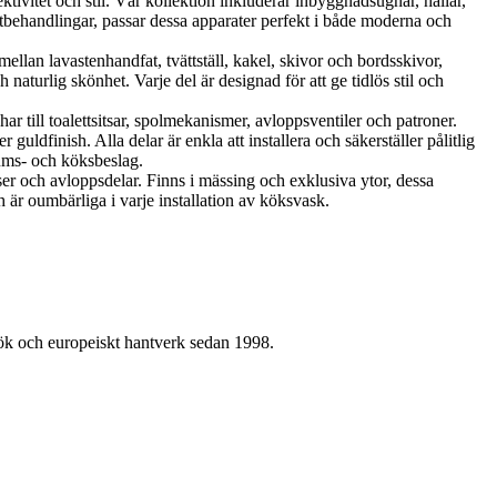
vitet och stil. Vår kollektion inkluderar inbyggnadsugnar, hällar,
tbehandlingar, passar dessa apparater perfekt i både moderna och
llan lavastenhandfat, tvättställ, kakel, skivor och bordsskivor,
aturlig skönhet. Varje del är designad för att ge tidlös stil och
r till toalettsitsar, spolmekanismer, avloppsventiler och patroner.
uldfinish. Alla delar är enkla att installera och säkerställer pålitlig
rums- och köksbeslag.
ser och avloppsdelar. Finns i mässing och exklusiva ytor, dessa
 är oumbärliga i varje installation av köksvask.
kök och europeiskt hantverk sedan 1998.