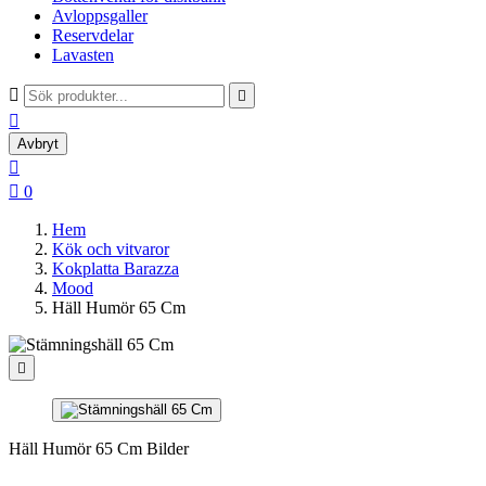
Avloppsgaller
Reservdelar
Lavasten



Avbryt


0
Hem
Kök och vitvaror
Kokplatta Barazza
Mood
Häll Humör 65 Cm

Häll Humör 65 Cm Bilder