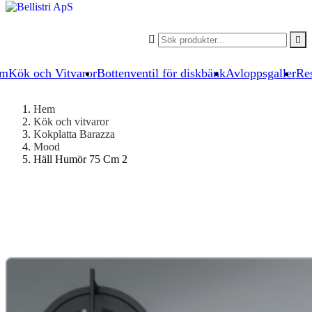


um
Kök och Vitvaror
Bottenventil för diskbänk
Avloppsgaller
Res
Hem
Kök och vitvaror
Kokplatta Barazza
Mood
Häll Humör 75 Cm 2