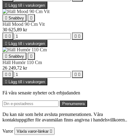

Lägg till i varukorgen

Snabbvy

Häll Mood 90 Cm Vit
30 625,89 kr





Lägg till i varukorgen

Snabbvy

Häll Humör 110 Cm
26 249,72 kr





Lägg till i varukorgen
Få våra senaste nyheter och erbjudanden
Du kan när som helst avsluta prenumerationen. Våra
kontaktuppgifter för avanmälan finns angivna i handelsvillkoren..
Varor
Växla varor-länkar
