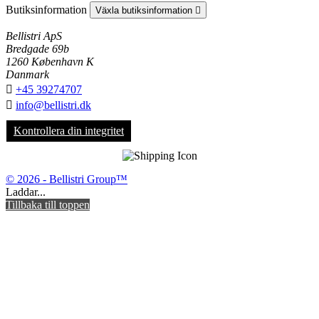
Butiksinformation
Växla butiksinformation

Bellistri ApS
Bredgade 69b
1260 København K
Danmark

+45 39274707

info@bellistri.dk
Kontrollera din integritet
© 2026 - Bellistri Group™
Laddar...
Tillbaka till toppen