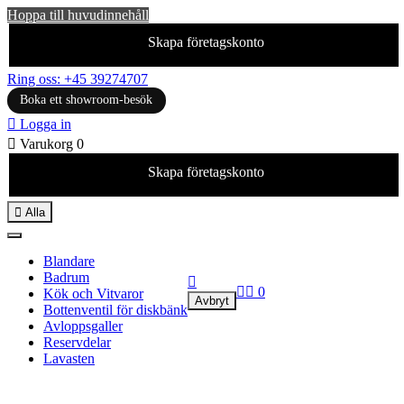
Hoppa till huvudinnehåll
Skapa företagskonto
Ring oss: +45 39274707
Boka ett showroom-besök

Logga in

Varukorg
0
Skapa företagskonto

Alla
Blandare
Badrum



0
Kök och Vitvaror
Avbryt
Bottenventil för diskbänk
Avloppsgaller
Reservdelar
Lavasten