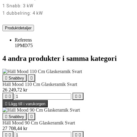
1 Snabb: 3 kW
1 dubbelring: 4 kW
Produktdetaljer
Referens
1PMD75
4 andra produkter i samma kategori

Snabbvy

Häll Mood 110 Cm Glaskeramik Svart
26 249,72 kr





Lägg till i varukorgen

Snabbvy

Häll Mood 90 Cm Glaskeramik Svart
27 708,44 kr



