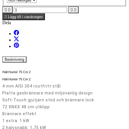





Lägg till i varukorgen
Dela
Beskrivning
Häll Humör 75 Cm 2
Häll Humör 75 Cm 2
4 mm AISI 304 rostfritt stål
Platta gasbrännare med miljövänlig design
Soft-Touch gjutjärn stöd och brännare lock
72 XNXX 48 cm utklipp
Brännare effekt:
1 extra: 1 kW
2 halvsnabb: 1,75 kW