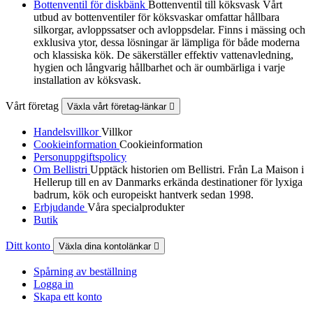
Bottenventil för diskbänk
Bottenventil till köksvask Vårt
utbud av bottenventiler för köksvaskar omfattar hållbara
silkorgar, avloppssatser och avloppsdelar. Finns i mässing och
exklusiva ytor, dessa lösningar är lämpliga för både moderna
och klassiska kök. De säkerställer effektiv vattenavledning,
hygien och långvarig hållbarhet och är oumbärliga i varje
installation av köksvask.
Vårt företag
Växla vårt företag-länkar

Handelsvillkor
Villkor
Cookieinformation
Cookieinformation
Personuppgiftspolicy
Om Bellistri
Upptäck historien om Bellistri. Från La Maison i
Hellerup till en av Danmarks erkända destinationer för lyxiga
badrum, kök och europeiskt hantverk sedan 1998.
Erbjudande
Våra specialprodukter
Butik
Ditt konto
Växla dina kontolänkar

Spårning av beställning
Logga in
Skapa ett konto