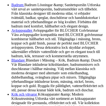
Badrum
Badrum Lösningar &amp; Sanitetsporslin Utforska
vårt urval av sanitetsporslin, badrumsmöbler och tillbehör.
Från klassiska designer till moderna stilar, vi erbjuder
tvättställ, badkar, speglar, duschdörrar och handdukstorkar i
material och ytbehandlingar av hög kvalitet. Förbättra ditt
badrum med komfort, hållbarhet och elegant design.
Avloppsgaller
Avloppsgaller för BLÜCHER Golvbrunnar
Våra avloppsgaller kompatibla med BLÜCHER golvbrunnar
kombinerar hållbarhet och stil. Tillgängliga i mässing, brons,
koppar och guld finish, passar de perfekt med BLÜCHER
avloppssystem. Dessa dekorativa lock skyddar avloppet,
säkerställer effektiv vattenflöde och ger en elegant touch till
badrum, kök, terrasser och kommersiella utrymmen.
Blandare
Blandare i Mässing – Kök, Badrum &amp; Dusch
Vår Blandare inkluderar köksblandare, badrumsmixers och
duschkranar i hållbar mässing. Välj mellan klassiska och
moderna designer med alternativ som enkelhandtag,
dubbelhandtag, svängbara pipar och mixers. Tillgängliga
ytbehandlingar inkluderar krom, mässing, nickel, brons,
koppar och guld. Byggda för pålitlighet, vatteneffektivitet och
stil, passar dessa kranar både kök, badrum och duschar.
Kök och vitvaror
Köksapparater &amp; Modern
Köksutrustning Utforska vårt sortiment av köksapparater
designade för prestanda, effektivitet och stil. Vår kollektion