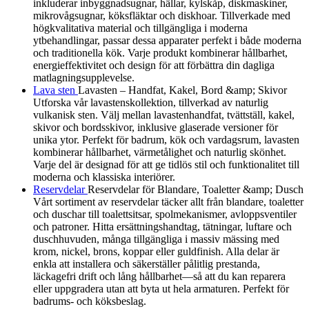
inkluderar inbyggnadsugnar, hällar, kylskåp, diskmaskiner,
mikrovågsugnar, köksfläktar och diskhoar. Tillverkade med
högkvalitativa material och tillgängliga i moderna
ytbehandlingar, passar dessa apparater perfekt i både moderna
och traditionella kök. Varje produkt kombinerar hållbarhet,
energieffektivitet och design för att förbättra din dagliga
matlagningsupplevelse.
Lava sten
Lavasten – Handfat, Kakel, Bord &amp; Skivor
Utforska vår lavastenskollektion, tillverkad av naturlig
vulkanisk sten. Välj mellan lavastenhandfat, tvättställ, kakel,
skivor och bordsskivor, inklusive glaserade versioner för
unika ytor. Perfekt för badrum, kök och vardagsrum, lavasten
kombinerar hållbarhet, värmetålighet och naturlig skönhet.
Varje del är designad för att ge tidlös stil och funktionalitet till
moderna och klassiska interiörer.
Reservdelar
Reservdelar för Blandare, Toaletter &amp; Dusch
Vårt sortiment av reservdelar täcker allt från blandare, toaletter
och duschar till toalettsitsar, spolmekanismer, avloppsventiler
och patroner. Hitta ersättningshandtag, tätningar, luftare och
duschhuvuden, många tillgängliga i massiv mässing med
krom, nickel, brons, koppar eller guldfinish. Alla delar är
enkla att installera och säkerställer pålitlig prestanda,
läckagefri drift och lång hållbarhet—så att du kan reparera
eller uppgradera utan att byta ut hela armaturen. Perfekt för
badrums- och köksbeslag.