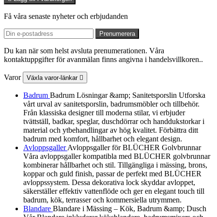
Få våra senaste nyheter och erbjudanden
Du kan när som helst avsluta prenumerationen. Våra
kontaktuppgifter för avanmälan finns angivna i handelsvillkoren..
Varor
Växla varor-länkar

Badrum
Badrum Lösningar &amp; Sanitetsporslin Utforska
vårt urval av sanitetsporslin, badrumsmöbler och tillbehör.
Från klassiska designer till moderna stilar, vi erbjuder
tvättställ, badkar, speglar, duschdörrar och handdukstorkar i
material och ytbehandlingar av hög kvalitet. Förbättra ditt
badrum med komfort, hållbarhet och elegant design.
Avloppsgaller
Avloppsgaller för BLÜCHER Golvbrunnar
Våra avloppsgaller kompatibla med BLÜCHER golvbrunnar
kombinerar hållbarhet och stil. Tillgängliga i mässing, brons,
koppar och guld finish, passar de perfekt med BLÜCHER
avloppssystem. Dessa dekorativa lock skyddar avloppet,
säkerställer effektiv vattenflöde och ger en elegant touch till
badrum, kök, terrasser och kommersiella utrymmen.
Blandare
Blandare i Mässing – Kök, Badrum &amp; Dusch