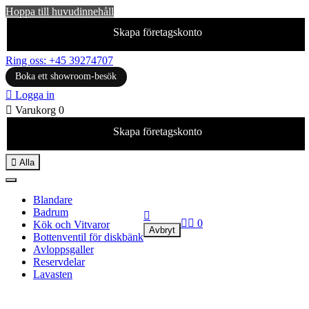
Hoppa till huvudinnehåll
Skapa företagskonto
Ring oss: +45 39274707
Boka ett showroom-besök

Logga in

Varukorg
0
Skapa företagskonto

Alla
Blandare
Badrum



0
Kök och Vitvaror
Avbryt
Bottenventil för diskbänk
Avloppsgaller
Reservdelar
Lavasten