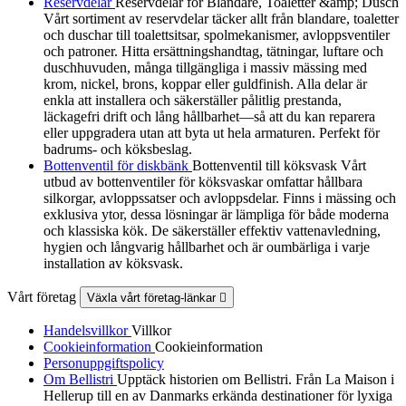
Reservdelar
Reservdelar för Blandare, Toaletter &amp; Dusch
Vårt sortiment av reservdelar täcker allt från blandare, toaletter
och duschar till toalettsitsar, spolmekanismer, avloppsventiler
och patroner. Hitta ersättningshandtag, tätningar, luftare och
duschhuvuden, många tillgängliga i massiv mässing med
krom, nickel, brons, koppar eller guldfinish. Alla delar är
enkla att installera och säkerställer pålitlig prestanda,
läckagefri drift och lång hållbarhet—så att du kan reparera
eller uppgradera utan att byta ut hela armaturen. Perfekt för
badrums- och köksbeslag.
Bottenventil för diskbänk
Bottenventil till köksvask Vårt
utbud av bottenventiler för köksvaskar omfattar hållbara
silkorgar, avloppssatser och avloppsdelar. Finns i mässing och
exklusiva ytor, dessa lösningar är lämpliga för både moderna
och klassiska kök. De säkerställer effektiv vattenavledning,
hygien och långvarig hållbarhet och är oumbärliga i varje
installation av köksvask.
Vårt företag
Växla vårt företag-länkar

Handelsvillkor
Villkor
Cookieinformation
Cookieinformation
Personuppgiftspolicy
Om Bellistri
Upptäck historien om Bellistri. Från La Maison i
Hellerup till en av Danmarks erkända destinationer för lyxiga