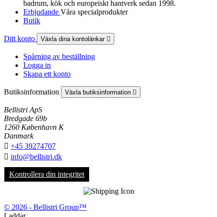
badrum, kök och europeiskt hantverk sedan 1998.
Erbjudande
Våra specialprodukter
Butik
Ditt konto
Växla dina kontolänkar

Spårning av beställning
Logga in
Skapa ett konto
Butiksinformation
Växla butiksinformation

Bellistri ApS
Bredgade 69b
1260 København K
Danmark

+45 39274707

info@bellistri.dk
Kontrollera din integritet
© 2026 - Bellistri Group™
Laddar...