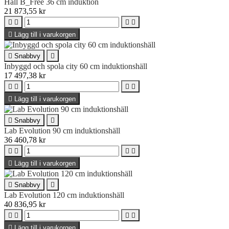
Häll B_Free 36 cm induktion
21 873,55 kr





Lägg till i varukorgen

Snabbvy

Inbyggd och spola city 60 cm induktionshäll
17 497,38 kr





Lägg till i varukorgen

Snabbvy

Lab Evolution 90 cm induktionshäll
36 460,78 kr





Lägg till i varukorgen

Snabbvy

Lab Evolution 120 cm induktionshäll
40 836,95 kr





Lägg till i varukorgen