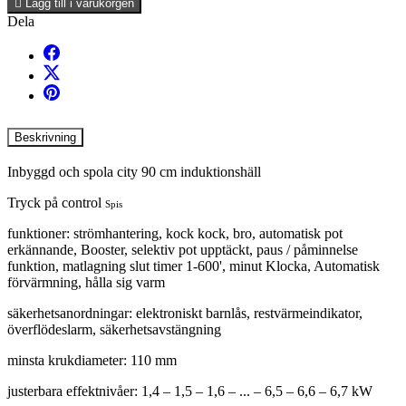

Lägg till i varukorgen
Dela
Beskrivning
Inbyggd och spola city 90 cm induktionshäll
Tryck på control
Spis
funktioner: strömhantering, kock kock, bro, automatisk pot
erkännande, Booster, selektiv pot upptäckt, paus / påminnelse
funktion, matlagning slut timer 1-600', minut Klocka, Automatisk
förvärmning, hålla sig varm
säkerhetsanordningar: elektroniskt barnlås, restvärmeindikator,
överflödeslarm, säkerhetsavstängning
minsta krukdiameter: 110 mm
justerbara effektnivåer: 1,4 – 1,5 – 1,6 – ... – 6,5 – 6,6 – 6,7 kW