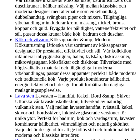
Vår Blandare inkluderar köksblandare, badrumsmixers och
duschkranar i hållbar mässing. Välj mellan klassiska och
moderna designer med alternativ som enkelhandtag,
dubbelhandtag, svängbara pipar och mixers. Tillgängliga
ytbehandlingar inkluderar krom, mässing, nickel, brons,
koppar och guld. Byggda för pålitlighet, vatteneffektivitet och
stil, passar dessa kranar både kök, badrum och duschar.
Kök och vitvaror
Köksapparater &amp; Modern
Köksutrustning Utforska vårt sortiment av köksapparater
designade för prestanda, effektivitet och stil. Vår kollektion
inkluderar inbyggnadsugnar, hällar, kylskåp, diskmaskiner,
mikrovågsugnar, köksfläktar och diskhoar. Tillverkade med
högkvalitativa material och tillgängliga i moderna
ytbehandlingar, passar dessa apparater perfekt i både moderna
och traditionella kök. Varje produkt kombinerar hållbarhet,
energieffektivitet och design för att förbättra din dagliga
matlagningsupplevelse.
Lava sten
Lavasten – Handfat, Kakel, Bord &amp; Skivor
Utforska vår lavastenskollektion, tillverkad av naturlig
vulkanisk sten. Välj mellan lavastenhandfat, tvättställ, kakel,
skivor och bordsskivor, inklusive glaserade versioner för
unika ytor. Perfekt för badrum, kök och vardagsrum, lavasten
kombinerar hållbarhet, värmetålighet och naturlig skönhet.
Varje del är designad för att ge tidlös stil och funktionalitet till
moderna och klassiska interiörer.