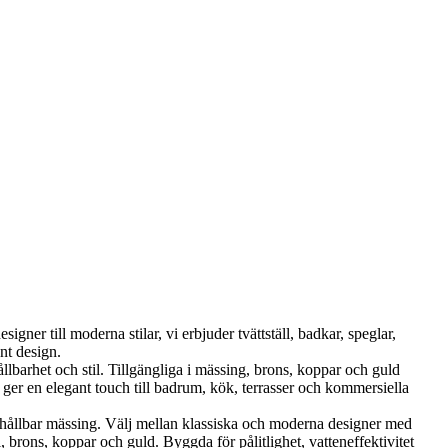
ner till moderna stilar, vi erbjuder tvättställ, badkar, speglar,
nt design.
et och stil. Tillgängliga i mässing, brons, koppar och guld
er en elegant touch till badrum, kök, terrasser och kommersiella
ållbar mässing. Välj mellan klassiska och moderna designer med
brons, koppar och guld. Byggda för pålitlighet, vatteneffektivitet