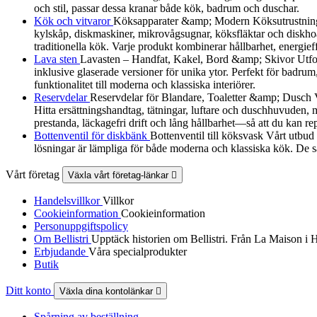
och stil, passar dessa kranar både kök, badrum och duschar.
Kök och vitvaror
Köksapparater &amp; Modern Köksutrustning Utf
kylskåp, diskmaskiner, mikrovågsugnar, köksfläktar och diskhoa
traditionella kök. Varje produkt kombinerar hållbarhet, energieff
Lava sten
Lavasten – Handfat, Kakel, Bord &amp; Skivor Utforska
inklusive glaserade versioner för unika ytor. Perfekt för badrum
funktionalitet till moderna och klassiska interiörer.
Reservdelar
Reservdelar för Blandare, Toaletter &amp; Dusch Vårt
Hitta ersättningshandtag, tätningar, luftare och duschhuvuden, må
prestanda, läckagefri drift och lång hållbarhet—så att du kan re
Bottenventil för diskbänk
Bottenventil till köksvask Vårt utbud
lösningar är lämpliga för både moderna och klassiska kök. De sä
Vårt företag
Växla vårt företag-länkar

Handelsvillkor
Villkor
Cookieinformation
Cookieinformation
Personuppgiftspolicy
Om Bellistri
Upptäck historien om Bellistri. Från La Maison i 
Erbjudande
Våra specialprodukter
Butik
Ditt konto
Växla dina kontolänkar

Spårning av beställning