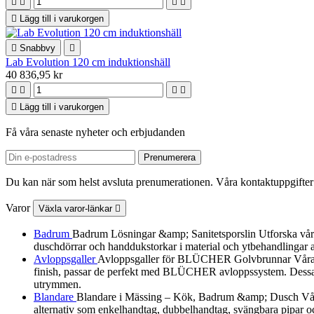





Lägg till i varukorgen

Snabbvy

Lab Evolution 120 cm induktionshäll
40 836,95 kr





Lägg till i varukorgen
Få våra senaste nyheter och erbjudanden
Du kan när som helst avsluta prenumerationen. Våra kontaktuppgifter 
Varor
Växla varor-länkar

Badrum
Badrum Lösningar &amp; Sanitetsporslin Utforska vårt urv
duschdörrar och handdukstorkar i material och ytbehandlingar a
Avloppsgaller
Avloppsgaller för BLÜCHER Golvbrunnar Våra av
finish, passar de perfekt med BLÜCHER avloppssystem. Dessa dek
utrymmen.
Blandare
Blandare i Mässing – Kök, Badrum &amp; Dusch Vår B
alternativ som enkelhandtag, dubbelhandtag, svängbara pipar och