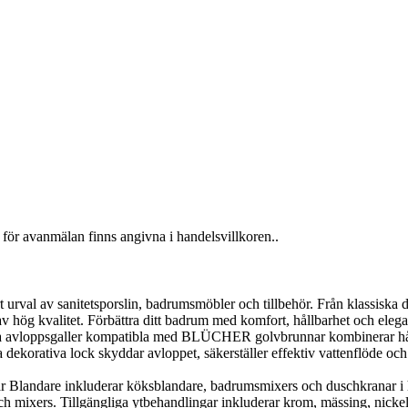
för avanmälan finns angivna i handelsvillkoren..
al av sanitetsporslin, badrumsmöbler och tillbehör. Från klassiska desig
v hög kvalitet. Förbättra ditt badrum med komfort, hållbarhet och elega
loppsgaller kompatibla med BLÜCHER golvbrunnar kombinerar hållbarh
orativa lock skyddar avloppet, säkerställer effektiv vattenflöde och g
landare inkluderar köksblandare, badrumsmixers och duschkranar i h
 mixers. Tillgängliga ytbehandlingar inkluderar krom, mässing, nickel, 