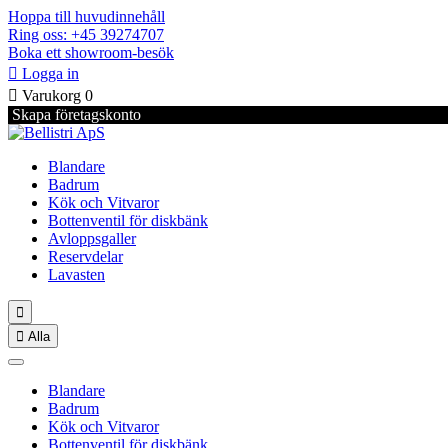
Hoppa till huvudinnehåll
Ring oss: +45 39274707
Boka ett showroom-besök

Logga in

Varukorg
0
Skapa företagskonto
Blandare
Badrum
Kök och Vitvaror
Bottenventil för diskbänk
Avloppsgaller
Reservdelar
Lavasten


Alla
Blandare
Badrum
Kök och Vitvaror
Bottenventil för diskbänk