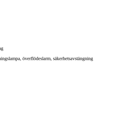
ng
rningslampa, överflödeslarm, säkerhetsavstängning