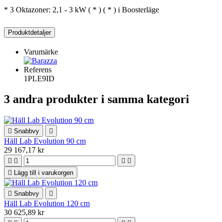
* 3 Oktazoner: 2,1 - 3 kW ( * ) ( * ) i Boosterläge
Produktdetaljer
Varumärke
Referens
1PLE9ID
3 andra produkter i samma kategori

Snabbvy

Häll Lab Evolution 90 cm
29 167,17 kr





Lägg till i varukorgen

Snabbvy

Häll Lab Evolution 120 cm
30 625,89 kr