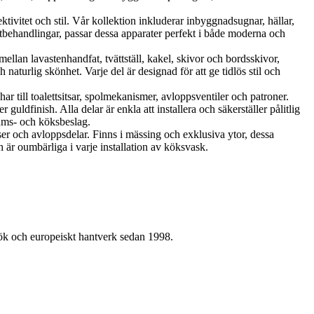
vitet och stil. Vår kollektion inkluderar inbyggnadsugnar, hällar,
tbehandlingar, passar dessa apparater perfekt i både moderna och
llan lavastenhandfat, tvättställ, kakel, skivor och bordsskivor,
aturlig skönhet. Varje del är designad för att ge tidlös stil och
r till toalettsitsar, spolmekanismer, avloppsventiler och patroner.
uldfinish. Alla delar är enkla att installera och säkerställer pålitlig
rums- och köksbeslag.
ser och avloppsdelar. Finns i mässing och exklusiva ytor, dessa
 är oumbärliga i varje installation av köksvask.
kök och europeiskt hantverk sedan 1998.