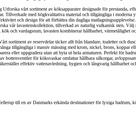
orska vårt sortiment av köksapparater designade för prestanda, effekti
r. Tillverkade med högkvalitativa material och tillgängliga i moderna y
ektivitet och design för att förbättra din dagliga matlagningsupplevelse.
 vår lavastenskollektion, tillverkad av naturlig vulkanisk sten. Välj me
, kök och vardagsrum, lavasten kombinerar hållbarhet, värmetålighet och n
 sortiment av reservdelar täcker allt från blandare, toaletter och duscha
nga tillgängliga i massiv mässing med krom, nickel, brons, koppar eller g
parera eller uppgradera utan att byta ut hela armaturen. Perfekt för bad
 av bottenventiler för köksvaskar omfattar hållbara silkorgar, avloppssat
kerställer effektiv vattenavledning, hygien och långvarig hållbarhet och
Hellerup till en av Danmarks erkända destinationer för lyxiga badrum, 