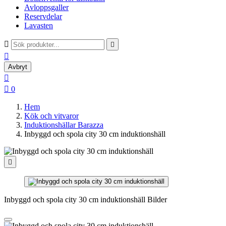
Avloppsgaller
Reservdelar
Lavasten



Avbryt


0
Hem
Kök och vitvaror
Induktionshällar Barazza
Inbyggd och spola city 30 cm induktionshäll

Inbyggd och spola city 30 cm induktionshäll Bilder