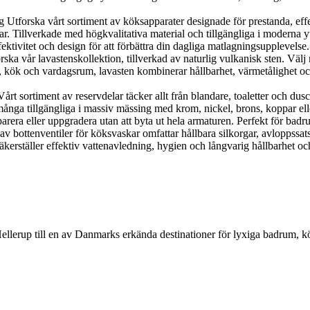
orska vårt sortiment av köksapparater designade för prestanda, effekti
r. Tillverkade med högkvalitativa material och tillgängliga i moderna y
ektivitet och design för att förbättra din dagliga matlagningsupplevelse.
 vår lavastenskollektion, tillverkad av naturlig vulkanisk sten. Välj me
, kök och vardagsrum, lavasten kombinerar hållbarhet, värmetålighet och n
 sortiment av reservdelar täcker allt från blandare, toaletter och duscha
nga tillgängliga i massiv mässing med krom, nickel, brons, koppar eller g
parera eller uppgradera utan att byta ut hela armaturen. Perfekt för bad
 av bottenventiler för köksvaskar omfattar hållbara silkorgar, avloppssat
kerställer effektiv vattenavledning, hygien och långvarig hållbarhet och
Hellerup till en av Danmarks erkända destinationer för lyxiga badrum, 