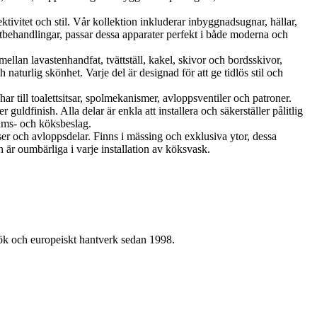
vitet och stil. Vår kollektion inkluderar inbyggnadsugnar, hällar,
tbehandlingar, passar dessa apparater perfekt i både moderna och
llan lavastenhandfat, tvättställ, kakel, skivor och bordsskivor,
aturlig skönhet. Varje del är designad för att ge tidlös stil och
r till toalettsitsar, spolmekanismer, avloppsventiler och patroner.
uldfinish. Alla delar är enkla att installera och säkerställer pålitlig
rums- och köksbeslag.
ser och avloppsdelar. Finns i mässing och exklusiva ytor, dessa
 är oumbärliga i varje installation av köksvask.
kök och europeiskt hantverk sedan 1998.