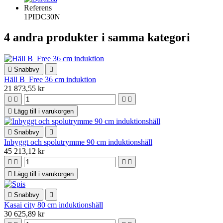
Referens
1PIDC30N
4 andra produkter i samma kategori

Snabbvy

Häll B_Free 36 cm induktion
21 873,55 kr





Lägg till i varukorgen

Snabbvy

Inbyggt och spolutrymme 90 cm induktionshäll
45 213,12 kr





Lägg till i varukorgen

Snabbvy

Kasai city 80 cm induktionshäll
30 625,89 kr