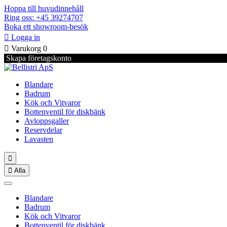
Hoppa till huvudinnehåll
Ring oss: +45 39274707
Boka ett showroom-besök

Logga in

Varukorg
0
Skapa företagskonto
Blandare
Badrum
Kök och Vitvaror
Bottenventil för diskbänk
Avloppsgaller
Reservdelar
Lavasten


Alla
Blandare
Badrum
Kök och Vitvaror
Bottenventil för diskbänk