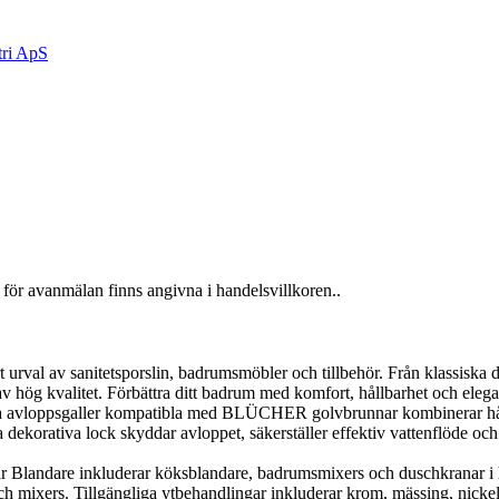
för avanmälan finns angivna i handelsvillkoren..
al av sanitetsporslin, badrumsmöbler och tillbehör. Från klassiska desig
v hög kvalitet. Förbättra ditt badrum med komfort, hållbarhet och elega
loppsgaller kompatibla med BLÜCHER golvbrunnar kombinerar hållbarh
orativa lock skyddar avloppet, säkerställer effektiv vattenflöde och g
landare inkluderar köksblandare, badrumsmixers och duschkranar i h
 mixers. Tillgängliga ytbehandlingar inkluderar krom, mässing, nickel, 