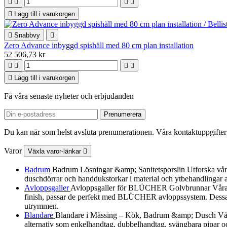





Lägg till i varukorgen

Snabbvy

Zero Advance inbyggd spishäll med 80 cm plan installation
52 506,73 kr





Lägg till i varukorgen
Få våra senaste nyheter och erbjudanden
Du kan när som helst avsluta prenumerationen. Våra kontaktuppgifter 
Varor
Växla varor-länkar

Badrum
Badrum Lösningar &amp; Sanitetsporslin Utforska vårt urv
duschdörrar och handdukstorkar i material och ytbehandlingar a
Avloppsgaller
Avloppsgaller för BLÜCHER Golvbrunnar Våra av
finish, passar de perfekt med BLÜCHER avloppssystem. Dessa dek
utrymmen.
Blandare
Blandare i Mässing – Kök, Badrum &amp; Dusch Vår B
alternativ som enkelhandtag, dubbelhandtag, svängbara pipar och