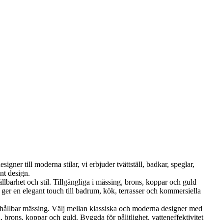
ner till moderna stilar, vi erbjuder tvättställ, badkar, speglar,
nt design.
et och stil. Tillgängliga i mässing, brons, koppar och guld
er en elegant touch till badrum, kök, terrasser och kommersiella
ållbar mässing. Välj mellan klassiska och moderna designer med
brons, koppar och guld. Byggda för pålitlighet, vatteneffektivitet