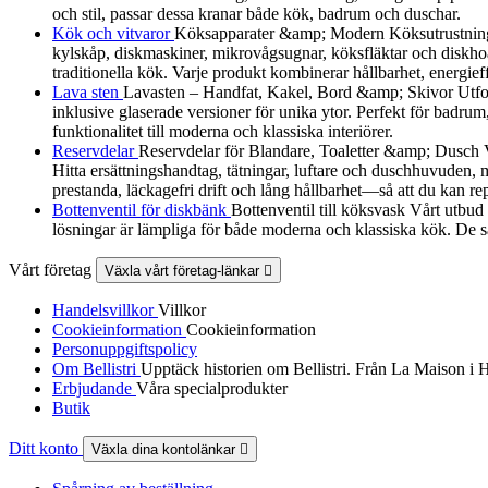
och stil, passar dessa kranar både kök, badrum och duschar.
Kök och vitvaror
Köksapparater &amp; Modern Köksutrustning Utf
kylskåp, diskmaskiner, mikrovågsugnar, köksfläktar och diskhoa
traditionella kök. Varje produkt kombinerar hållbarhet, energieff
Lava sten
Lavasten – Handfat, Kakel, Bord &amp; Skivor Utforska
inklusive glaserade versioner för unika ytor. Perfekt för badrum
funktionalitet till moderna och klassiska interiörer.
Reservdelar
Reservdelar för Blandare, Toaletter &amp; Dusch Vårt
Hitta ersättningshandtag, tätningar, luftare och duschhuvuden, må
prestanda, läckagefri drift och lång hållbarhet—så att du kan re
Bottenventil för diskbänk
Bottenventil till köksvask Vårt utbud
lösningar är lämpliga för både moderna och klassiska kök. De sä
Vårt företag
Växla vårt företag-länkar

Handelsvillkor
Villkor
Cookieinformation
Cookieinformation
Personuppgiftspolicy
Om Bellistri
Upptäck historien om Bellistri. Från La Maison i 
Erbjudande
Våra specialprodukter
Butik
Ditt konto
Växla dina kontolänkar
