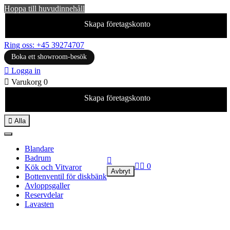
Hoppa till huvudinnehåll
Skapa företagskonto
Ring oss: +45 39274707
Boka ett showroom-besök

Logga in

Varukorg
0
Skapa företagskonto

Alla
Blandare
Badrum



0
Kök och Vitvaror
Avbryt
Bottenventil för diskbänk
Avloppsgaller
Reservdelar
Lavasten