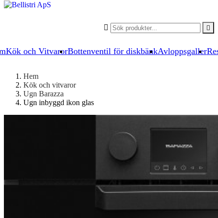


um
Kök och Vitvaror
Bottenventil för diskbänk
Avloppsgaller
Res
Hem
Kök och vitvaror
Ugn Barazza
Ugn inbyggd ikon glas