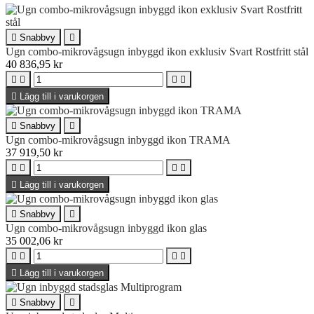

Snabbvy

Ugn combo-mikrovågsugn inbyggd ikon exklusiv Svart Rostfritt stål
40 836,95 kr





Lägg till i varukorgen

Snabbvy

Ugn combo-mikrovågsugn inbyggd ikon TRAMA
37 919,50 kr





Lägg till i varukorgen

Snabbvy

Ugn combo-mikrovågsugn inbyggd ikon glas
35 002,06 kr





Lägg till i varukorgen

Snabbvy
