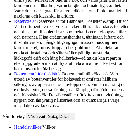
unika ytor. Perfekt för badrum, kök och vardagsrum, lavasten
kombinerar hållbarhet, värmetålighet och naturlig skönhet.
Varje del är designad för att ge tidlös stil och funktionalitet till
moderna och klassiska interiörer.
Reservdelar
Reservdelar för Blandare, Toaletter &amp; Dusch
Vårt sortiment av reservdelar täcker allt från blandare, toaletter
och duschar till toalettsitsar, spolmekanismer, avloppsventiler
och patroner. Hitta ersättningshandtag, tätningar, luftare och
duschhuvuden, många tillgängliga i massiv mässing med
krom, nickel, brons, koppar eller guldfinish. Alla delar är
enkla att installera och säkerställer pålitlig prestanda,
läckagefri drift och lång hållbarhet—så att du kan reparera
eller uppgradera utan att byta ut hela armaturen. Perfekt för
badrums- och köksbeslag.
Bottenventil för diskbänk
Bottenventil till köksvask Vårt
utbud av bottenventiler för köksvaskar omfattar hållbara
silkorgar, avloppssatser och avloppsdelar. Finns i mässing och
exklusiva ytor, dessa lösningar är lämpliga för både moderna
och klassiska kök. De säkerställer effektiv vattenavledning,
hygien och långvarig hållbarhet och är oumbärliga i varje
installation av köksvask.
Vårt företag
Växla vårt företag-länkar

Handelsvillkor
Villkor