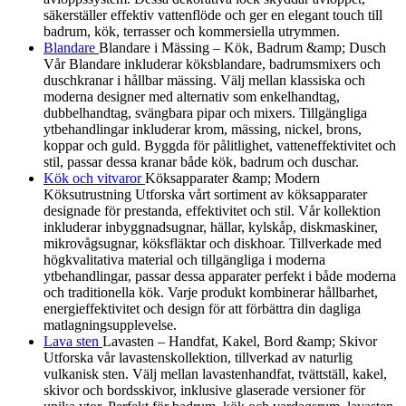
säkerställer effektiv vattenflöde och ger en elegant touch till
badrum, kök, terrasser och kommersiella utrymmen.
Blandare
Blandare i Mässing – Kök, Badrum &amp; Dusch
Vår Blandare inkluderar köksblandare, badrumsmixers och
duschkranar i hållbar mässing. Välj mellan klassiska och
moderna designer med alternativ som enkelhandtag,
dubbelhandtag, svängbara pipar och mixers. Tillgängliga
ytbehandlingar inkluderar krom, mässing, nickel, brons,
koppar och guld. Byggda för pålitlighet, vatteneffektivitet och
stil, passar dessa kranar både kök, badrum och duschar.
Kök och vitvaror
Köksapparater &amp; Modern
Köksutrustning Utforska vårt sortiment av köksapparater
designade för prestanda, effektivitet och stil. Vår kollektion
inkluderar inbyggnadsugnar, hällar, kylskåp, diskmaskiner,
mikrovågsugnar, köksfläktar och diskhoar. Tillverkade med
högkvalitativa material och tillgängliga i moderna
ytbehandlingar, passar dessa apparater perfekt i både moderna
och traditionella kök. Varje produkt kombinerar hållbarhet,
energieffektivitet och design för att förbättra din dagliga
matlagningsupplevelse.
Lava sten
Lavasten – Handfat, Kakel, Bord &amp; Skivor
Utforska vår lavastenskollektion, tillverkad av naturlig
vulkanisk sten. Välj mellan lavastenhandfat, tvättställ, kakel,
skivor och bordsskivor, inklusive glaserade versioner för