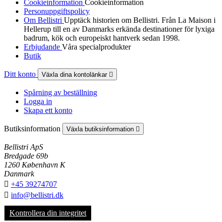
Cookieinformation
Cookieinformation
Personuppgiftspolicy
Om Bellistri
Upptäck historien om Bellistri. Från La Maison i
Hellerup till en av Danmarks erkända destinationer för lyxiga
badrum, kök och europeiskt hantverk sedan 1998.
Erbjudande
Våra specialprodukter
Butik
Ditt konto
Växla dina kontolänkar

Spårning av beställning
Logga in
Skapa ett konto
Butiksinformation
Växla butiksinformation

Bellistri ApS
Bredgade 69b
1260 København K
Danmark

+45 39274707

info@bellistri.dk
Kontrollera din integritet