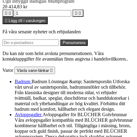
Ugn inbyggd stadsglas Multiprogram
20 414,83 kr





Lägg till i varukorgen
Få våra senaste nyheter och erbjudanden
Du kan när som helst avsluta prenumerationen. Våra
kontaktuppgifter för avanmälan finns angivna i handelsvillkoren..
Varor
Växla varor-länkar

Badrum
Badrum Lösningar &amp; Sanitetsporslin Utforska
vårt urval av sanitetsporslin, badrumsmöbler och tillbehör.
Från klassiska designer till moderna stilar, vi erbjuder
tvättställ, badkar, speglar, duschdörrar och handdukstorkar i
material och ytbehandlingar av hög kvalitet. Förbättra ditt
badrum med komfort, hållbarhet och elegant design.
Avloppsgaller
Avloppsgaller för BLÜCHER Golvbrunnar
Våra avloppsgaller kompatibla med BLÜCHER golvbrunnar
kombinerar hållbarhet och stil. Tillgängliga i mässing, brons,
koppar och guld finish, passar de perfekt med BLÜCHER
avloppssystem. Dessa dekorativa lock skyddar avloppet,