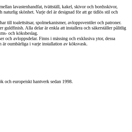
llan lavastenhandfat, tvättställ, kakel, skivor och bordsskivor,
aturlig skönhet. Varje del är designad för att ge tidlös stil och
r till toalettsitsar, spolmekanismer, avloppsventiler och patroner.
uldfinish. Alla delar är enkla att installera och säkerställer pålitlig
rums- och köksbeslag.
ser och avloppsdelar. Finns i mässing och exklusiva ytor, dessa
 är oumbärliga i varje installation av köksvask.
kök och europeiskt hantverk sedan 1998.