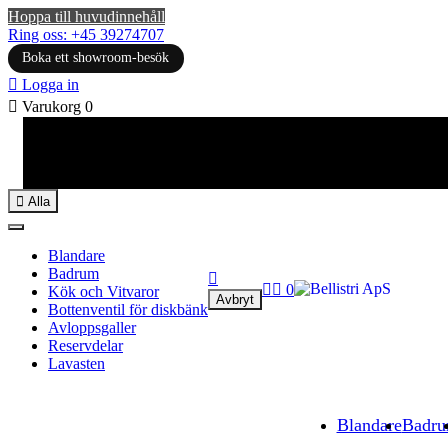
Hoppa till huvudinnehåll
Ring oss: +45 39274707
Boka ett showroom-besök

Logga in

Varukorg
0

Alla
Blandare
Badrum



0
Kök och Vitvaror
Avbryt
Bottenventil för diskbänk
Avloppsgaller
Reservdelar
Lavasten
Blandare
Badr