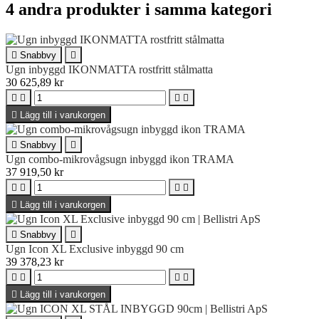
4 andra produkter i samma kategori

Snabbvy

Ugn inbyggd IKONMATTA rostfritt stålmatta
30 625,89 kr





Lägg till i varukorgen

Snabbvy

Ugn combo-mikrovågsugn inbyggd ikon TRAMA
37 919,50 kr





Lägg till i varukorgen

Snabbvy

Ugn Icon XL Exclusive inbyggd 90 cm
39 378,23 kr





Lägg till i varukorgen