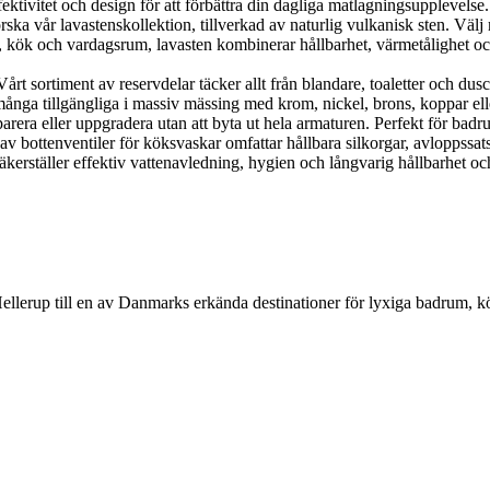
ektivitet och design för att förbättra din dagliga matlagningsupplevelse.
 vår lavastenskollektion, tillverkad av naturlig vulkanisk sten. Välj me
, kök och vardagsrum, lavasten kombinerar hållbarhet, värmetålighet och n
 sortiment av reservdelar täcker allt från blandare, toaletter och duscha
nga tillgängliga i massiv mässing med krom, nickel, brons, koppar eller g
parera eller uppgradera utan att byta ut hela armaturen. Perfekt för bad
 av bottenventiler för köksvaskar omfattar hållbara silkorgar, avloppssat
kerställer effektiv vattenavledning, hygien och långvarig hållbarhet och
Hellerup till en av Danmarks erkända destinationer för lyxiga badrum, 