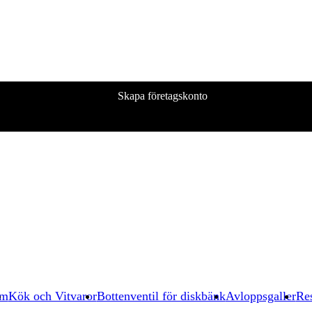
Skapa företagskonto
um
Kök och Vitvaror
Bottenventil för diskbänk
Avloppsgaller
Res