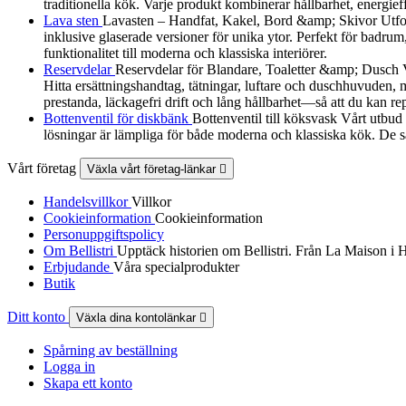
traditionella kök. Varje produkt kombinerar hållbarhet, energieff
Lava sten
Lavasten – Handfat, Kakel, Bord &amp; Skivor Utforska
inklusive glaserade versioner för unika ytor. Perfekt för badrum
funktionalitet till moderna och klassiska interiörer.
Reservdelar
Reservdelar för Blandare, Toaletter &amp; Dusch Vårt
Hitta ersättningshandtag, tätningar, luftare och duschhuvuden, må
prestanda, läckagefri drift och lång hållbarhet—så att du kan re
Bottenventil för diskbänk
Bottenventil till köksvask Vårt utbud
lösningar är lämpliga för både moderna och klassiska kök. De sä
Vårt företag
Växla vårt företag-länkar

Handelsvillkor
Villkor
Cookieinformation
Cookieinformation
Personuppgiftspolicy
Om Bellistri
Upptäck historien om Bellistri. Från La Maison i 
Erbjudande
Våra specialprodukter
Butik
Ditt konto
Växla dina kontolänkar

Spårning av beställning
Logga in
Skapa ett konto