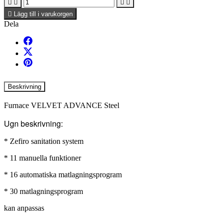





Lägg till i varukorgen
Dela
Beskrivning
Furnace VELVET ADVANCE Steel
Ugn beskrivning:
* Zefiro sanitation system
* 11 manuella funktioner
* 16 automatiska matlagningsprogram
* 30 matlagningsprogram
kan anpassas