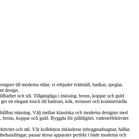
ner till moderna stilar, vi erbjuder tvättställ, badkar, speglar,
nt design.
et och stil. Tillgängliga i mässing, brons, koppar och guld
er en elegant touch till badrum, kök, terrasser och kommersiella
ållbar mässing. Välj mellan klassiska och moderna designer med
brons, koppar och guld. Byggda för pålitlighet, vatteneffektivitet
vitet och stil. Vår kollektion inkluderar inbyggnadsugnar, hällar,
tbehandlingar, passar dessa apparater perfekt i både moderna och