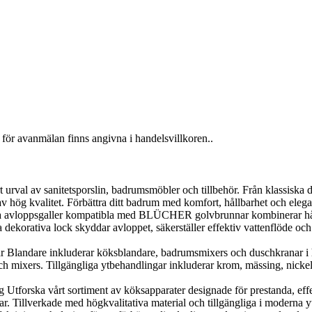
för avanmälan finns angivna i handelsvillkoren..
al av sanitetsporslin, badrumsmöbler och tillbehör. Från klassiska desig
v hög kvalitet. Förbättra ditt badrum med komfort, hållbarhet och elega
loppsgaller kompatibla med BLÜCHER golvbrunnar kombinerar hållbarh
orativa lock skyddar avloppet, säkerställer effektiv vattenflöde och g
landare inkluderar köksblandare, badrumsmixers och duschkranar i h
 mixers. Tillgängliga ytbehandlingar inkluderar krom, mässing, nickel, 
orska vårt sortiment av köksapparater designade för prestanda, effekti
r. Tillverkade med högkvalitativa material och tillgängliga i moderna y