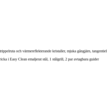
ppelruta och värmereflekterande kristaller, mjuka gångjärn, tangentiell k
cka i Easy Clean emaljerat stål, 1 stålgrill, 2 par avtagbara guider