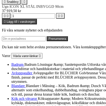

Snabbvy

Ugn ICON XL STÅL INBYGGD 90cm
37 919,50 kr





Lägg till i varukorgen
Få våra senaste nyheter och erbjudanden
Du kan när som helst avsluta prenumerationen. Våra kontaktuppgifter 
Varor
Växla varor-länkar

Badrum
Badrum Lösningar &amp; Sanitetsporslin Utforska vårt urv
duschdörrar och handdukstorkar i material och ytbehandlingar a
Avloppsgaller
Avloppsgaller för BLÜCHER Golvbrunnar Våra av
finish, passar de perfekt med BLÜCHER avloppssystem. Dessa dek
utrymmen.
Blandare
Blandare i Mässing – Kök, Badrum &amp; Dusch Vår B
alternativ som enkelhandtag, dubbelhandtag, svängbara pipar och
och stil, passar dessa kranar både kök, badrum och duschar.
Kök och vitvaror
Köksapparater &amp; Modern Köksutrustning Utf
kylskåp, diskmaskiner, mikrovågsugnar, köksfläktar och diskhoa