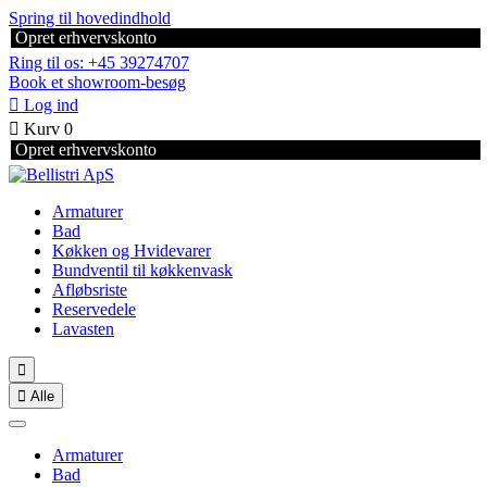
Spring til hovedindhold
Opret erhvervskonto
Ring til os: +45 39274707
Book et showroom-besøg

Log ind

Kurv
0
Opret erhvervskonto
Armaturer
Bad
Køkken og Hvidevarer
Bundventil til køkkenvask
Afløbsriste
Reservedele
Lavasten


Alle
Armaturer
Bad