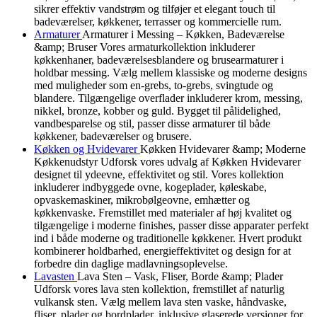
sikrer effektiv vandstrøm og tilføjer et elegant touch til
badeværelser, køkkener, terrasser og kommercielle rum.
Armaturer
Armaturer i Messing – Køkken, Badeværelse
&amp; Bruser Vores armaturkollektion inkluderer
køkkenhaner, badeværelsesblandere og brusearmaturer i
holdbar messing. Vælg mellem klassiske og moderne designs
med muligheder som en-grebs, to-grebs, svingtude og
blandere. Tilgængelige overflader inkluderer krom, messing,
nikkel, bronze, kobber og guld. Bygget til pålidelighed,
vandbesparelse og stil, passer disse armaturer til både
køkkener, badeværelser og brusere.
Køkken og Hvidevarer
Køkken Hvidevarer &amp; Moderne
Køkkenudstyr Udforsk vores udvalg af Køkken Hvidevarer
designet til ydeevne, effektivitet og stil. Vores kollektion
inkluderer indbyggede ovne, kogeplader, køleskabe,
opvaskemaskiner, mikrobølgeovne, emhætter og
køkkenvaske. Fremstillet med materialer af høj kvalitet og
tilgængelige i moderne finishes, passer disse apparater perfekt
ind i både moderne og traditionelle køkkener. Hvert produkt
kombinerer holdbarhed, energieffektivitet og design for at
forbedre din daglige madlavningsoplevelse.
Lavasten
Lava Sten – Vask, Fliser, Borde &amp; Plader
Udforsk vores lava sten kollektion, fremstillet af naturlig
vulkansk sten. Vælg mellem lava sten vaske, håndvaske,
fliser, plader og bordplader, inklusive glaserede versioner for