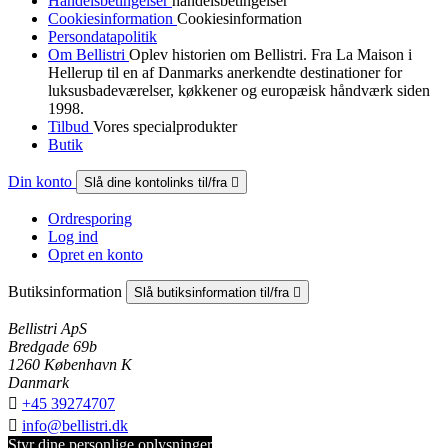
Handelsbetingelser
handelsbetingelser
Cookiesinformation
Cookiesinformation
Persondatapolitik
Om Bellistri
Oplev historien om Bellistri. Fra La Maison i
Hellerup til en af Danmarks anerkendte destinationer for
luksus­badeværelser, køkkener og europæisk håndværk siden
1998.
Tilbud
Vores specialprodukter
Butik
Din konto
Slå dine kontolinks til/fra

Ordresporing
Log ind
Opret en konto
Butiksinformation
Slå butiksinformation til/fra

Bellistri ApS
Bredgade 69b
1260 København K
Danmark

+45 39274707

info@bellistri.dk
Styr dine personlige oplysninger