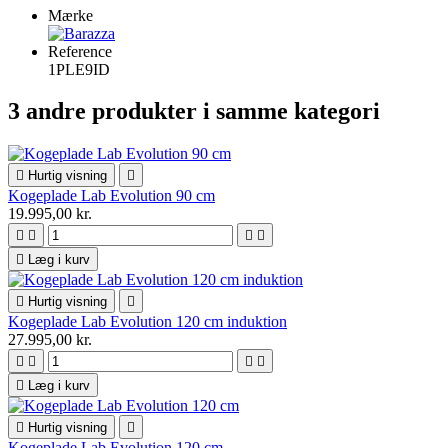
Mærke
Reference
1PLE9ID
3 andre produkter i samme kategori

Hurtig visning

Kogeplade Lab Evolution 90 cm
19.995,00 kr.





Læg i kurv

Hurtig visning

Kogeplade Lab Evolution 120 cm induktion
27.995,00 kr.





Læg i kurv

Hurtig visning

Kogeplade Lab Evolution 120 cm