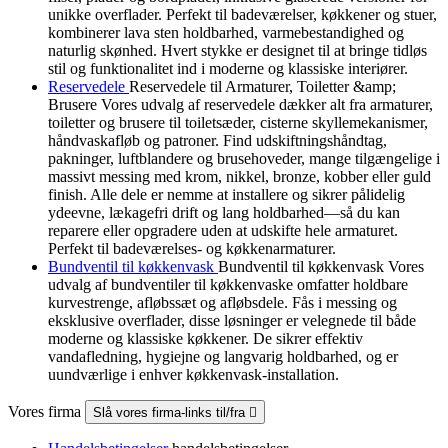
unikke overflader. Perfekt til badeværelser, køkkener og stuer,
kombinerer lava sten holdbarhed, varmebestandighed og
naturlig skønhed. Hvert stykke er designet til at bringe tidløs
stil og funktionalitet ind i moderne og klassiske interiører.
Reservedele
Reservedele til Armaturer, Toiletter &amp;
Brusere Vores udvalg af reservedele dækker alt fra armaturer,
toiletter og brusere til toiletsæder, cisterne skyllemekanismer,
håndvaskafløb og patroner. Find udskiftningshåndtag,
pakninger, luftblandere og brusehoveder, mange tilgængelige i
massivt messing med krom, nikkel, bronze, kobber eller guld
finish. Alle dele er nemme at installere og sikrer pålidelig
ydeevne, lækagefri drift og lang holdbarhed—så du kan
reparere eller opgradere uden at udskifte hele armaturet.
Perfekt til badeværelses- og køkkenarmaturer.
Bundventil til køkkenvask
Bundventil til køkkenvask Vores
udvalg af bundventiler til køkkenvaske omfatter holdbare
kurvestrenge, afløbssæt og afløbsdele. Fås i messing og
eksklusive overflader, disse løsninger er velegnede til både
moderne og klassiske køkkener. De sikrer effektiv
vandafledning, hygiejne og langvarig holdbarhed, og er
uundværlige i enhver køkkenvask-installation.
Vores firma
Slå vores firma-links til/fra
