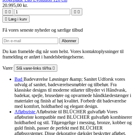
20.995,00 kr.





Læg i kurv
Få vores seneste nyheder og særlige tilbud
Du kan framelde dig når som helst. Vores kontaktoplysninger til
framelding er anført i handelsbetingelserne.
Varer
Slå varer-links til/fra

Bad
Badeværelse Løsninger &amp; Sanitet Udforsk vores
udvalg af sanitet, badeværelsesmøbler og tilbehør. Fra
klassiske designs til moderne stilarter tilbyder vi Håndvask,
badekar, spejle, brusedøre og opvarmede håndklædestænger i
materialer og finish af høj kvalitet. Forbedr dit badeværelse
med komfort, holdbarhed og elegant design.
Afløbsriste
Afløbsriste til BLÜCHER gulvafløb Vores
afløbsriste kompatible med BLÜCHER gulvafløb kombinerer
holdbarhed og stil. Tilgængelige i messing, bronze, kobber og
guld finish, passer de perfekt med BLÜCHER
afløbssystemer. Disse dekorative dæksler beskytter afløbet,