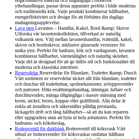
högkvalitativa material och tillgängliga i moderna
ytbehandlingar, passar dessa apparater perfekt i både moderna
och traditionella kök. Varje produkt kombinerar hållbarhet,
energieffektivitet och design för att förbättra din dagliga
matlagningsupplevelse.
Lava sten
Lavasten – Handfat, Kakel, Bord &amp; Skivor
Utforska vår lavastenskollektion, tillverkad av naturlig
vulkanisk sten. Välj mellan lavastenhandfat, tvättställ, kakel,
skivor och bordsskivor, inklusive glaserade versioner för
unika ytor. Perfekt för badrum, kök och vardagsrum, lavasten
kombinerar hållbarhet, värmetålighet och naturlig skönhet.
Varje del är designad för att ge tidlös stil och funktionalitet till
moderna och klassiska interiörer.
Reservdelar
Reservdelar för Blandare, Toaletter &amp; Dusch
Vårt sortiment av reservdelar täcker allt från blandare, toaletter
och duschar till toalettsitsar, spolmekanismer, avloppsventiler
och patroner. Hitta ersättningshandtag, tätningar, luftare och
duschhuvuden, många tillgängliga i massiv mässing med
krom, nickel, brons, koppar eller guldfinish. Alla delar är
enkla att installera och säkerställer pålitlig prestanda,
läckagefri drift och lång hållbarhet—så att du kan reparera
eller uppgradera utan att byta ut hela armaturen. Perfekt för
badrums- och köksbeslag.
Bottenventil för diskbänk
Bottenventil till köksvask Vårt
utbud av bottenventiler för köksvaskar omfattar hållbara