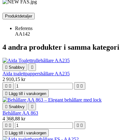
Produktdetaljer
Referens
AA142
4 andra produkter i samma kategori

Snabbvy

Aida toalettpappershållare AA235
2 910,15 kr





Lägg till i varukorgen

Snabbvy

Behållare AA 863
4 368,88 kr





Lägg till i varukorgen