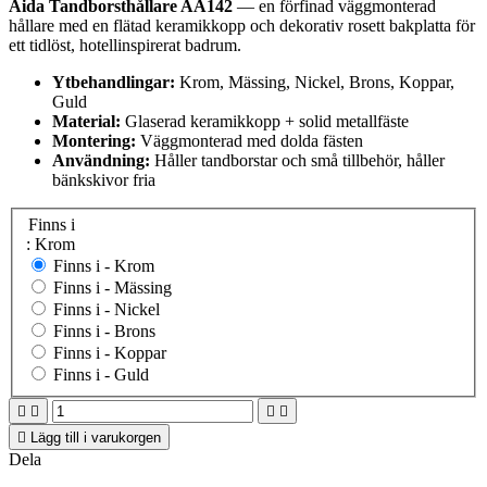
Aida Tandborsthållare AA142
— en förfinad väggmonterad
hållare med en flätad keramikkopp och dekorativ rosett bakplatta för
ett tidlöst, hotellinspirerat badrum.
Ytbehandlingar:
Krom, Mässing, Nickel, Brons, Koppar,
Guld
Material:
Glaserad keramikkopp + solid metallfäste
Montering:
Väggmonterad med dolda fästen
Användning:
Håller tandborstar och små tillbehör, håller
bänkskivor fria
Finns i
: Krom
Finns i -
Krom
Finns i -
Mässing
Finns i -
Nickel
Finns i -
Brons
Finns i -
Koppar
Finns i -
Guld





Lägg till i varukorgen
Dela