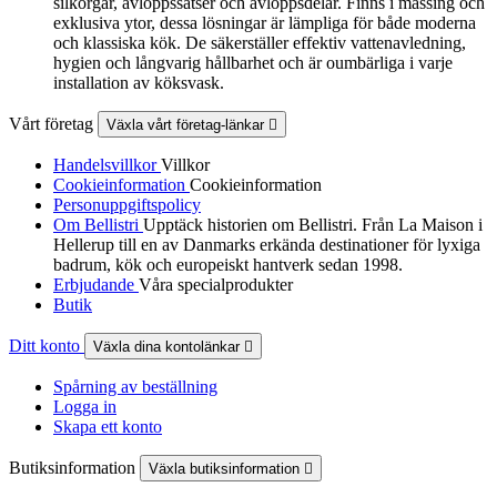
silkorgar, avloppssatser och avloppsdelar. Finns i mässing och
exklusiva ytor, dessa lösningar är lämpliga för både moderna
och klassiska kök. De säkerställer effektiv vattenavledning,
hygien och långvarig hållbarhet och är oumbärliga i varje
installation av köksvask.
Vårt företag
Växla vårt företag-länkar

Handelsvillkor
Villkor
Cookieinformation
Cookieinformation
Personuppgiftspolicy
Om Bellistri
Upptäck historien om Bellistri. Från La Maison i
Hellerup till en av Danmarks erkända destinationer för lyxiga
badrum, kök och europeiskt hantverk sedan 1998.
Erbjudande
Våra specialprodukter
Butik
Ditt konto
Växla dina kontolänkar

Spårning av beställning
Logga in
Skapa ett konto
Butiksinformation
Växla butiksinformation
