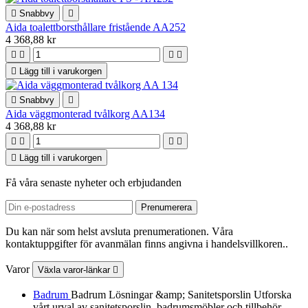

Snabbvy

Aida toalettborsthållare fristående AA252
4 368,88 kr





Lägg till i varukorgen

Snabbvy

Aida väggmonterad tvålkorg AA134
4 368,88 kr





Lägg till i varukorgen
Få våra senaste nyheter och erbjudanden
Du kan när som helst avsluta prenumerationen. Våra
kontaktuppgifter för avanmälan finns angivna i handelsvillkoren..
Varor
Växla varor-länkar

Badrum
Badrum Lösningar &amp; Sanitetsporslin Utforska
vårt urval av sanitetsporslin, badrumsmöbler och tillbehör.