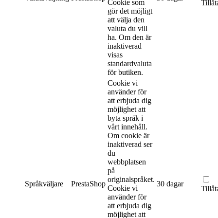
Cookie som
Tillåt
gör det möjligt
att välja den
valuta du vill
ha. Om den är
inaktiverad
visas
standardvaluta
för butiken.
Cookie vi
använder för
att erbjuda dig
möjlighet att
byta språk i
vårt innehåll.
Om cookie är
inaktiverad ser
du
webbplatsen
på
originalspråket.
Språkväljare
PrestaShop
30 dagar
Cookie vi
Tillåt
använder för
att erbjuda dig
möjlighet att