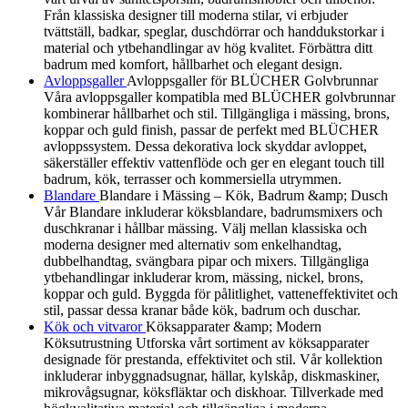
Från klassiska designer till moderna stilar, vi erbjuder
tvättställ, badkar, speglar, duschdörrar och handdukstorkar i
material och ytbehandlingar av hög kvalitet. Förbättra ditt
badrum med komfort, hållbarhet och elegant design.
Avloppsgaller
Avloppsgaller för BLÜCHER Golvbrunnar
Våra avloppsgaller kompatibla med BLÜCHER golvbrunnar
kombinerar hållbarhet och stil. Tillgängliga i mässing, brons,
koppar och guld finish, passar de perfekt med BLÜCHER
avloppssystem. Dessa dekorativa lock skyddar avloppet,
säkerställer effektiv vattenflöde och ger en elegant touch till
badrum, kök, terrasser och kommersiella utrymmen.
Blandare
Blandare i Mässing – Kök, Badrum &amp; Dusch
Vår Blandare inkluderar köksblandare, badrumsmixers och
duschkranar i hållbar mässing. Välj mellan klassiska och
moderna designer med alternativ som enkelhandtag,
dubbelhandtag, svängbara pipar och mixers. Tillgängliga
ytbehandlingar inkluderar krom, mässing, nickel, brons,
koppar och guld. Byggda för pålitlighet, vatteneffektivitet och
stil, passar dessa kranar både kök, badrum och duschar.
Kök och vitvaror
Köksapparater &amp; Modern
Köksutrustning Utforska vårt sortiment av köksapparater
designade för prestanda, effektivitet och stil. Vår kollektion
inkluderar inbyggnadsugnar, hällar, kylskåp, diskmaskiner,
mikrovågsugnar, köksfläktar och diskhoar. Tillverkade med