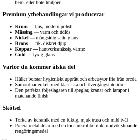
hem- eller hotellmiljöer
Premium ytbehandlingar vi producerar
Krom
— ljus, modern polish
Mässing
— varm och tidlös
Nickel
— mångsidig satin glans
Brons
— rik, diskret djup
Koppar
— hantverksmässig värme
Guld
— lyxig glans
Varför du kommer älska det
Håller borstar hygieniskt upprätt och arbetsytor fria från oreda
Samordnar enkelt med klassiska och övergångsinteriörer
Den perfekta följeslagaren till speglar, kranar och lampor i
matchande finish
Skötsel
Torka av keramik med en fuktig, mjuk trasa och mild tvål
Polera metalldelar med en torr mikrofiberduk; undvik slipande
rengöringsmedel