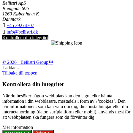
Bellistri ApS
Bredgade 69b
1260 København K
Danmark

+45 39274707

info@bellistri.dk
Kontrollera din integritet
© 2026 - Bellistri Group™
Laddar...
Tillbaka till toppen
Kontrollera din integritet
När du besöker någon webbplats kan den lagra eller hämta
information i din webbläsare, mestadels i form av \ 'cookies '. Den
här informationen, som kan vara om dig, dina inställningar eller din
internetanordning (dator, surfplattform eller mobil), används mest för
att webbplatsen ska fungera som du förväntar dig.
Mer information