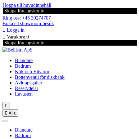
Hoppa till huvudinnehåll
Skapa företagskonto
Ring oss: +45 39274707
Boka ett showroom-besök

Logga in

Varukorg
0
Skapa företagskonto
Blandare
Badrum
Kök och Vitvaror
Bottenventil för diskbänk
Avloppsgaller
Reservdelar
Lavasten


Alla
Blandare
Badrum