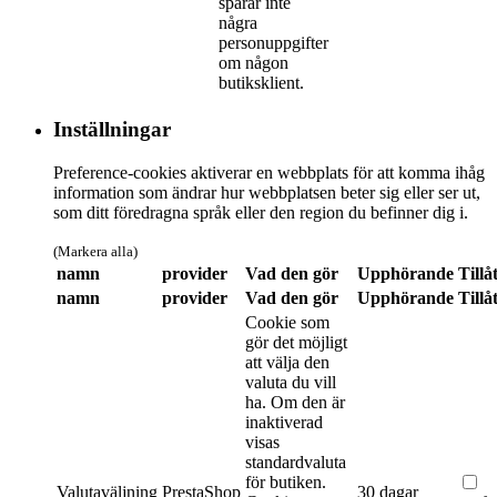
sparar inte
några
personuppgifter
om någon
butiksklient.
Inställningar
Preference-cookies aktiverar en webbplats för att komma ihåg
information som ändrar hur webbplatsen beter sig eller ser ut,
som ditt föredragna språk eller den region du befinner dig i.
(Markera alla)
namn
provider
Vad den gör
Upphörande
Tillå
namn
provider
Vad den gör
Upphörande
Tillå
Cookie som
gör det möjligt
att välja den
valuta du vill
ha. Om den är
inaktiverad
visas
standardvaluta
för butiken.
Valutaväljning
PrestaShop
30 dagar