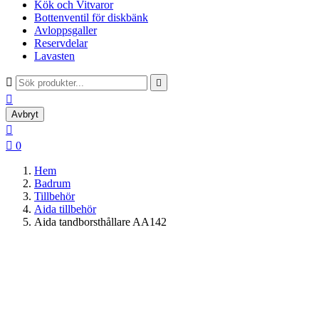
Kök och Vitvaror
Bottenventil för diskbänk
Avloppsgaller
Reservdelar
Lavasten



Avbryt


0
Hem
Badrum
Tillbehör
Aida tillbehör
Aida tandborsthållare AA142