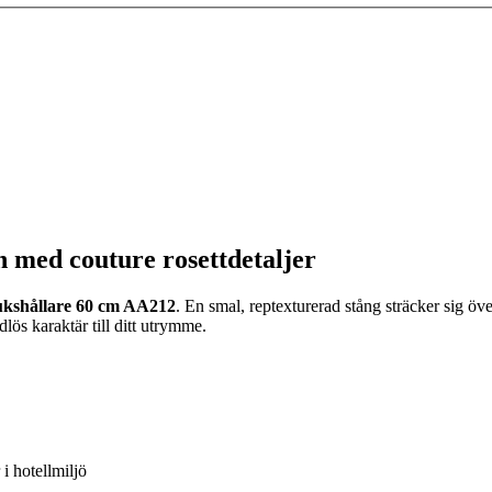
med couture rosettdetaljer
kshållare 60 cm AA212
. En smal, reptexturerad stång sträcker sig öv
lös karaktär till ditt utrymme.
i hotellmiljö