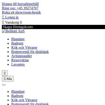
Hoppa till huvudinnehåll
Ring oss: +45 39274707
Boka ett showroom-besök

Logga in

Varukorg
0
Skapa företagskonto
Blandare
Badrum
Kök och Vitvaror
Bottenventil för diskbänk
Avloppsgaller
Reservdelar
Lavasten


Alla
Blandare
Badrum
Kök och Vitvaror
Bottenventil för diskbänk