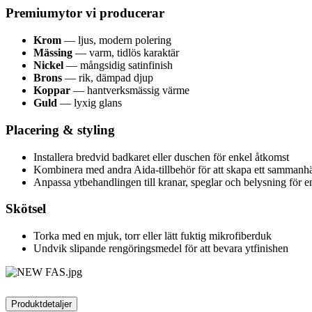
Premiumytor vi producerar
Krom
— ljus, modern polering
Mässing
— varm, tidlös karaktär
Nickel
— mångsidig satinfinish
Brons
— rik, dämpad djup
Koppar
— hantverksmässig värme
Guld
— lyxig glans
Placering & styling
Installera bredvid badkaret eller duschen för enkel åtkomst
Kombinera med andra Aida-tillbehör för att skapa ett sammanhä
Anpassa ytbehandlingen till kranar, speglar och belysning för en 
Skötsel
Torka med en mjuk, torr eller lätt fuktig mikrofiberduk
Undvik slipande rengöringsmedel för att bevara ytfinishen
Produktdetaljer