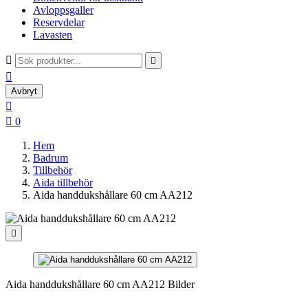
Avloppsgaller
Reservdelar
Lavasten



Avbryt


0
Hem
Badrum
Tillbehör
Aida tillbehör
Aida handdukshållare 60 cm AA212

Aida handdukshållare 60 cm AA212 Bilder