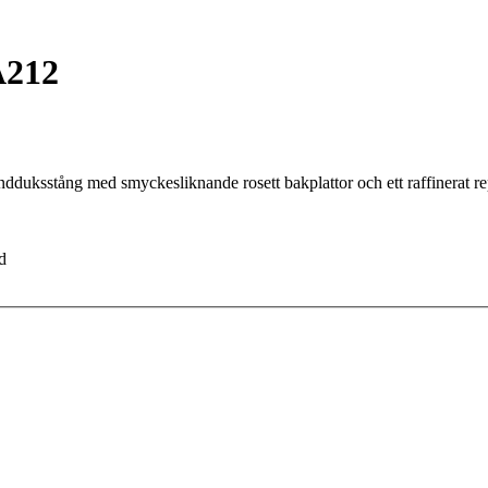
A212
uksstång med smyckesliknande rosett bakplattor och ett raffinerat repd
d