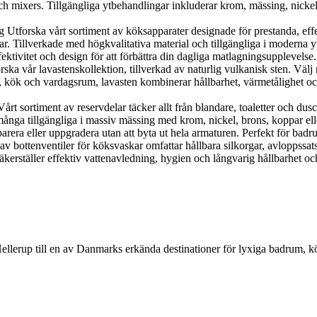
 mixers. Tillgängliga ytbehandlingar inkluderar krom, mässing, nickel, 
orska vårt sortiment av köksapparater designade för prestanda, effekti
r. Tillverkade med högkvalitativa material och tillgängliga i moderna y
ektivitet och design för att förbättra din dagliga matlagningsupplevelse.
 vår lavastenskollektion, tillverkad av naturlig vulkanisk sten. Välj me
, kök och vardagsrum, lavasten kombinerar hållbarhet, värmetålighet och n
 sortiment av reservdelar täcker allt från blandare, toaletter och duscha
nga tillgängliga i massiv mässing med krom, nickel, brons, koppar eller g
parera eller uppgradera utan att byta ut hela armaturen. Perfekt för bad
 av bottenventiler för köksvaskar omfattar hållbara silkorgar, avloppssat
kerställer effektiv vattenavledning, hygien och långvarig hållbarhet och
Hellerup till en av Danmarks erkända destinationer för lyxiga badrum, 