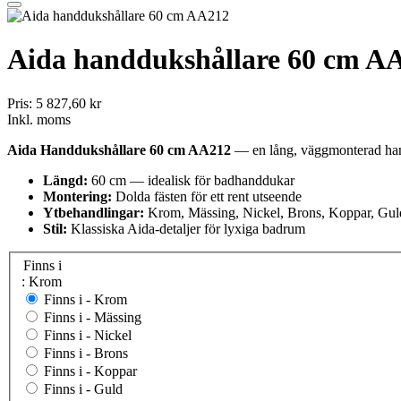
Aida handdukshållare 60 cm A
Pris:
5 827,60 kr
Inkl. moms
Aida Handdukshållare 60 cm AA212
— en lång, väggmonterad handd
Längd:
60 cm — idealisk för badhanddukar
Montering:
Dolda fästen för ett rent utseende
Ytbehandlingar:
Krom, Mässing, Nickel, Brons, Koppar, Gul
Stil:
Klassiska Aida-detaljer för lyxiga badrum
Finns i
: Krom
Finns i -
Krom
Finns i -
Mässing
Finns i -
Nickel
Finns i -
Brons
Finns i -
Koppar
Finns i -
Guld