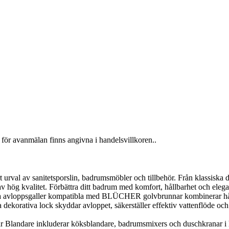
för avanmälan finns angivna i handelsvillkoren..
al av sanitetsporslin, badrumsmöbler och tillbehör. Från klassiska desig
v hög kvalitet. Förbättra ditt badrum med komfort, hållbarhet och elega
loppsgaller kompatibla med BLÜCHER golvbrunnar kombinerar hållbarh
orativa lock skyddar avloppet, säkerställer effektiv vattenflöde och g
landare inkluderar köksblandare, badrumsmixers och duschkranar i h