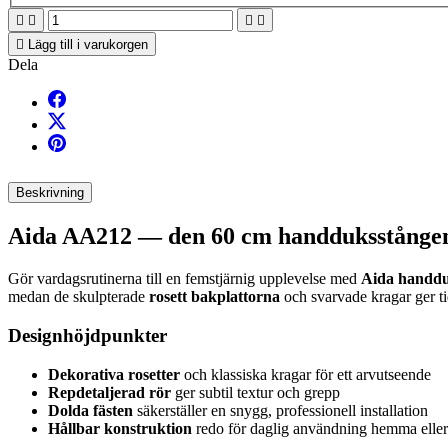





Lägg till i varukorgen
Dela
Beskrivning
Aida AA212 — den 60 cm handduksstången 
Gör vardagsrutinerna till en femstjärnig upplevelse med
Aida handdu
medan de skulpterade
rosett bakplattorna
och svarvade kragar ger tid
Designhöjdpunkter
Dekorativa rosetter
och klassiska kragar för ett arvutseende
Repdetaljerad rör
ger subtil textur och grepp
Dolda fästen
säkerställer en snygg, professionell installation
Hållbar konstruktion
redo för daglig användning hemma eller 