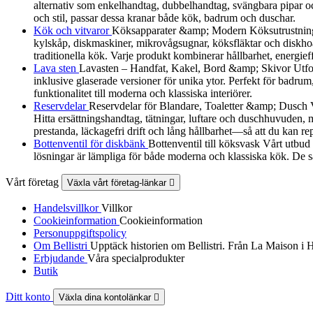
alternativ som enkelhandtag, dubbelhandtag, svängbara pipar och
och stil, passar dessa kranar både kök, badrum och duschar.
Kök och vitvaror
Köksapparater &amp; Modern Köksutrustning Utf
kylskåp, diskmaskiner, mikrovågsugnar, köksfläktar och diskhoa
traditionella kök. Varje produkt kombinerar hållbarhet, energieff
Lava sten
Lavasten – Handfat, Kakel, Bord &amp; Skivor Utforska
inklusive glaserade versioner för unika ytor. Perfekt för badrum
funktionalitet till moderna och klassiska interiörer.
Reservdelar
Reservdelar för Blandare, Toaletter &amp; Dusch Vårt
Hitta ersättningshandtag, tätningar, luftare och duschhuvuden, må
prestanda, läckagefri drift och lång hållbarhet—så att du kan re
Bottenventil för diskbänk
Bottenventil till köksvask Vårt utbud
lösningar är lämpliga för både moderna och klassiska kök. De sä
Vårt företag
Växla vårt företag-länkar

Handelsvillkor
Villkor
Cookieinformation
Cookieinformation
Personuppgiftspolicy
Om Bellistri
Upptäck historien om Bellistri. Från La Maison i 
Erbjudande
Våra specialprodukter
Butik
Ditt konto
Växla dina kontolänkar
