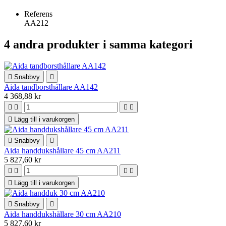
Referens
AA212
4 andra produkter i samma kategori

Snabbvy

Aida tandborsthållare AA142
4 368,88 kr





Lägg till i varukorgen

Snabbvy

Aida handdukshållare 45 cm AA211
5 827,60 kr





Lägg till i varukorgen

Snabbvy

Aida handdukshållare 30 cm AA210
5 827,60 kr