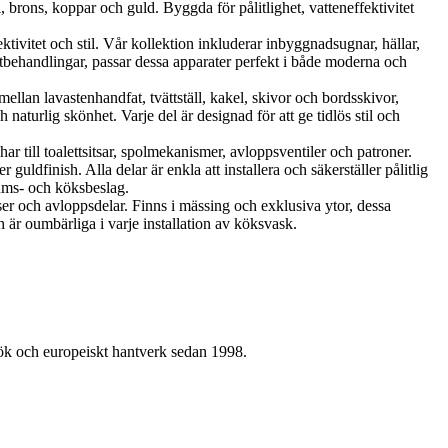
brons, koppar och guld. Byggda för pålitlighet, vatteneffektivitet
vitet och stil. Vår kollektion inkluderar inbyggnadsugnar, hällar,
tbehandlingar, passar dessa apparater perfekt i både moderna och
llan lavastenhandfat, tvättställ, kakel, skivor och bordsskivor,
aturlig skönhet. Varje del är designad för att ge tidlös stil och
r till toalettsitsar, spolmekanismer, avloppsventiler och patroner.
uldfinish. Alla delar är enkla att installera och säkerställer pålitlig
rums- och köksbeslag.
ser och avloppsdelar. Finns i mässing och exklusiva ytor, dessa
 är oumbärliga i varje installation av köksvask.
kök och europeiskt hantverk sedan 1998.