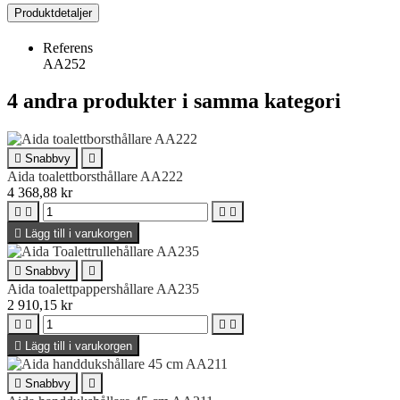
Produktdetaljer
Referens
AA252
4 andra produkter i samma kategori

Snabbvy

Aida toalettborsthållare AA222
4 368,88 kr





Lägg till i varukorgen

Snabbvy

Aida toalettpappershållare AA235
2 910,15 kr





Lägg till i varukorgen

Snabbvy
