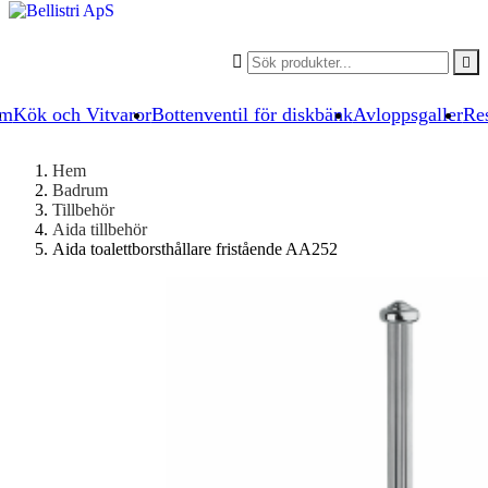


um
Kök och Vitvaror
Bottenventil för diskbänk
Avloppsgaller
Res
Hem
Badrum
Tillbehör
Aida tillbehör
Aida toalettborsthållare fristående AA252