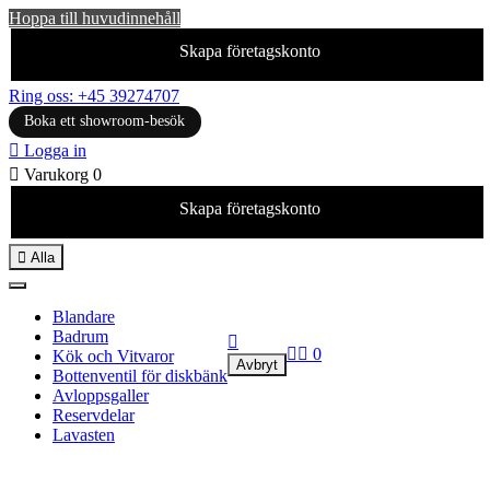
Hoppa till huvudinnehåll
Skapa företagskonto
Ring oss: +45 39274707
Boka ett showroom-besök

Logga in

Varukorg
0
Skapa företagskonto

Alla
Blandare
Badrum



0
Kök och Vitvaror
Avbryt
Bottenventil för diskbänk
Avloppsgaller
Reservdelar
Lavasten