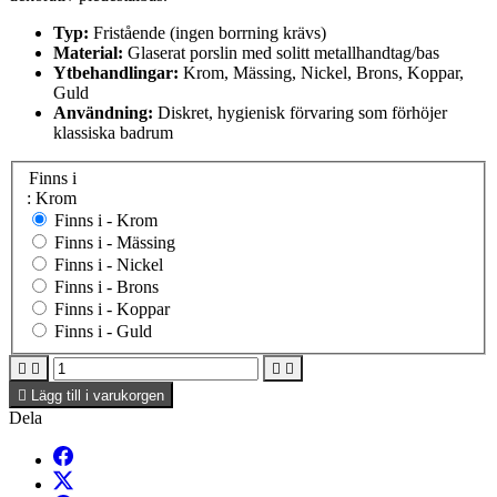
Typ:
Fristående (ingen borrning krävs)
Material:
Glaserat porslin med solitt metallhandtag/bas
Ytbehandlingar:
Krom, Mässing, Nickel, Brons, Koppar,
Guld
Användning:
Diskret, hygienisk förvaring som förhöjer
klassiska badrum
Finns i
: Krom
Finns i -
Krom
Finns i -
Mässing
Finns i -
Nickel
Finns i -
Brons
Finns i -
Koppar
Finns i -
Guld





Lägg till i varukorgen
Dela