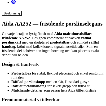
Beskrivning
Aida AA252 — fristående porslinselegans
Ge varje detalj en lyxig finish med
Aida toalettborsthållare
fristående AA252
. Designen kombinerar ett vackert
räfflat
porslinskärl
med en skulpterad
piedestalbas
och ett högt
räfflat
handtag
, krönt med kollektionens signaturrosettdetaljer. Som en
fristående del behöver den ingen borrning och kan placeras exakt
där du vill ha den.
Design & hantverk
Piedestalbas
för stabil, flexibel placering och enkel rengöring
runt den
Räfflad porslinskopp
med en slät, lättstädad glasyr
Räfflat metallhandtag
för säkert grepp och tidlös stil
Matchande detaljer
som passar hela Aida tillbehörslinje
Premiummaterial vi tillverkar