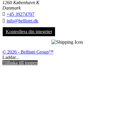
1260 København K
Danmark

+45 39274707

info@bellistri.dk
Kontrollera din integritet
© 2026 - Bellistri Group™
Laddar...
Tillbaka till toppen