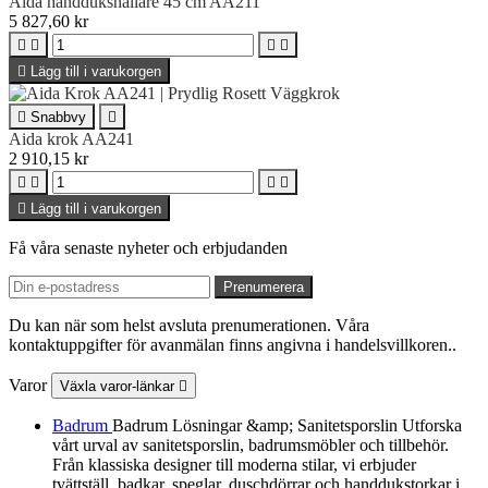
Aida handdukshållare 45 cm AA211
5 827,60 kr





Lägg till i varukorgen

Snabbvy

Aida krok AA241
2 910,15 kr





Lägg till i varukorgen
Få våra senaste nyheter och erbjudanden
Du kan när som helst avsluta prenumerationen. Våra
kontaktuppgifter för avanmälan finns angivna i handelsvillkoren..
Varor
Växla varor-länkar

Badrum
Badrum Lösningar &amp; Sanitetsporslin Utforska
vårt urval av sanitetsporslin, badrumsmöbler och tillbehör.
Från klassiska designer till moderna stilar, vi erbjuder
tvättställ, badkar, speglar, duschdörrar och handdukstorkar i