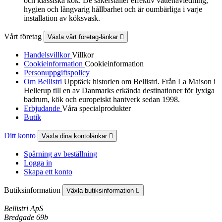
och klassiska kök. De säkerställer effektiv vattenavledning,
hygien och långvarig hållbarhet och är oumbärliga i varje
installation av köksvask.
Vårt företag
Växla vårt företag-länkar

Handelsvillkor
Villkor
Cookieinformation
Cookieinformation
Personuppgiftspolicy
Om Bellistri
Upptäck historien om Bellistri. Från La Maison i
Hellerup till en av Danmarks erkända destinationer för lyxiga
badrum, kök och europeiskt hantverk sedan 1998.
Erbjudande
Våra specialprodukter
Butik
Ditt konto
Växla dina kontolänkar

Spårning av beställning
Logga in
Skapa ett konto
Butiksinformation
Växla butiksinformation

Bellistri ApS
Bredgade 69b