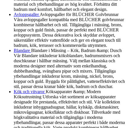
material och ytbehandlingar av hög kvalitet. Förbättra ditt
badrum med komfort, hållbarhet och elegant design.
Avloppsgaller
Avloppsgaller för BLÜCHER Golvbrunnar
Våra avloppsgaller kompatibla med BLÜCHER golvbrunnar
kombinerar hållbarhet och stil. Tillgängliga i mässing, brons,
koppar och guld finish, passar de perfekt med BLÜCHER
avloppssystem. Dessa dekorativa lock skyddar avloppet,
säkerställer effektiv vattenflöde och ger en elegant touch till
badrum, kök, terrasser och kommersiella utrymmen.
Blandare
Blandare i Mässing – Kök, Badrum &amp; Dusch
Vår Blandare inkluderar köksblandare, badrumsmixers och
duschkranar i hållbar mässing. Välj mellan klassiska och
moderna designer med alternativ som enkelhandtag,
dubbelhandtag, svängbara pipar och mixers. Tillgängliga
ytbehandlingar inkluderar krom, mässing, nickel, brons,
koppar och guld. Byggda för pålitlighet, vatteneffektivitet och
stil, passar dessa kranar både kök, badrum och duschar.
Kök och vitvaror
Köksapparater &amp; Modern
Köksutrustning Utforska vårt sortiment av köksapparater
designade för prestanda, effektivitet och stil. Vår kollektion
inkluderar inbyggnadsugnar, hällar, kylskåp, diskmaskiner,
mikrovågsugnar, köksfläktar och diskhoar. Tillverkade med
högkvalitativa material och tillgängliga i moderna
ytbehandlingar, passar dessa apparater perfekt i både moderna
och traditionella kök. Varje produkt kombinerar hållbarhet,