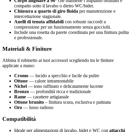
Corpo angolare a 90°
che mantiene l’impianto ordinato e
compatto sotto il lavabo o dietro WC/bidet.
Chiusura a quarto di giro fluida
per manutenzione e
intercettazione stagionale.
Anelli di tenuta affidabili
con robuste raccordi a
compressione per un funzionamento senza gocciolii.
Include una rosetta da parete coordinata per una finitura pulita
e professionale.
Materiali & Finiture
Abbina il rubinetto ai tuoi accessori scegliendo tra le finiture
applicate a mano:
Cromo
— lucido a specchio e facile da pulire
Ottone
— calore intramontabile
Nichel
— tono raffinato e delicatamente lucente
Bronzo
— profondità ricca e tradizionale
Rame
— carattere artigianale
Ottone brunito
– finitura scura, esclusiva e patinata
Oro
— lusso radioso
Compatibilità
Ideale per alimentazioni di lavabo, bidet e WC con
attacchi