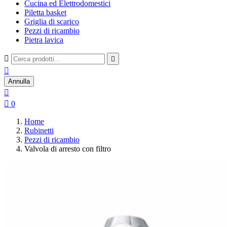
Cucina ed Elettrodomestici
Piletta basket
Griglia di scarico
Pezzi di ricambio
Pietra lavica



Annulla


0
Home
Rubinetti
Pezzi di ricambio
Valvola di arresto con filtro