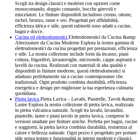
Scegli tra design classici e moderni con opzioni come
monocomando, doppio comando, bocche girevoli e
miscelatori. Le finiture disponibili includono cromo, ottone,
nichel, bronzo, rame e oro. Progettati per affidabilità,
efficienza idrica e stile, questi rubinetti sono adatti a cucine,
bagni e docce.
Cucina ed elettrodomestici
Elettrodomestici da Cucina &amp;
Attrezzature da Cucina Moderne Esplora la nostra gamma di
elettrodomestici da cucina progettati per prestazioni, efficienza
e stile. La nostra collezione include forni da incasso, piani
cottura, frigoriferi, lavastoviglie, microonde, cappe aspiranti e
lavelli da cucina. Realizzati con materiali di alta qualità e
disponibili in finiture moderne, questi elettrodomestici si
adattano perfettamente sia a cucine contemporanee che
tradizionali. Ogni prodotto combina durabilità, efficienza
energetica e design per migliorare la tua esperienza culinaria
quotidiana.
Pietra lavica
Pietra Lavica – Lavabi, Piastrelle, Tavoli &amp;
Lastre Esplora la nostra collezione di pietra lavica, realizzata
in pietra vulcanica naturale. Scegli tra lavabi, lavandini,
piastrelle, lastre e piani tavolo in pietra lavica, comprese le
versioni smaltate per finiture uniche. Perfetta per bagni, cucine
e soggiorni, la pietra lavica combina durabilità, resistenza al
calore e bellezza naturale. Ogni pezzo è progettato per portare
stile senza tempo e funzionalità in interni moderni e classici.