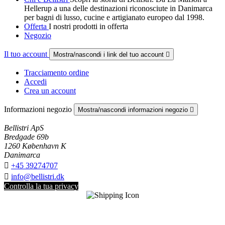
Hellerup a una delle destinazioni riconosciute in Danimarca
per bagni di lusso, cucine e artigianato europeo dal 1998.
Offerta
I nostri prodotti in offerta
Negozio
Il tuo account
Mostra/nascondi i link del tuo account

Tracciamento ordine
Accedi
Crea un account
Informazioni negozio
Mostra/nascondi informazioni negozio

Bellistri ApS
Bredgade 69b
1260 København K
Danimarca

+45 39274707

info@bellistri.dk
Controlla la tua privacy