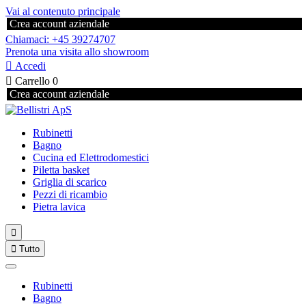
Vai al contenuto principale
Crea account aziendale
Chiamaci: +45 39274707
Prenota una visita allo showroom

Accedi

Carrello
0
Crea account aziendale
Rubinetti
Bagno
Cucina ed Elettrodomestici
Piletta basket
Griglia di scarico
Pezzi di ricambio
Pietra lavica


Tutto
Rubinetti
Bagno