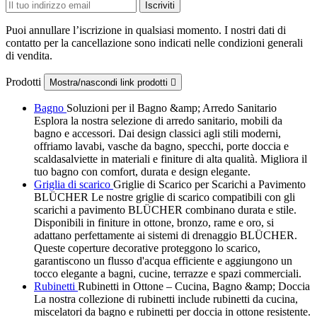
Puoi annullare l’iscrizione in qualsiasi momento. I nostri dati di
contatto per la cancellazione sono indicati nelle condizioni generali
di vendita.
Prodotti
Mostra/nascondi link prodotti

Bagno
Soluzioni per il Bagno &amp; Arredo Sanitario
Esplora la nostra selezione di arredo sanitario, mobili da
bagno e accessori. Dai design classici agli stili moderni,
offriamo lavabi, vasche da bagno, specchi, porte doccia e
scaldasalviette in materiali e finiture di alta qualità. Migliora il
tuo bagno con comfort, durata e design elegante.
Griglia di scarico
Griglie di Scarico per Scarichi a Pavimento
BLÜCHER Le nostre griglie di scarico compatibili con gli
scarichi a pavimento BLÜCHER combinano durata e stile.
Disponibili in finiture in ottone, bronzo, rame e oro, si
adattano perfettamente ai sistemi di drenaggio BLÜCHER.
Queste coperture decorative proteggono lo scarico,
garantiscono un flusso d'acqua efficiente e aggiungono un
tocco elegante a bagni, cucine, terrazze e spazi commerciali.
Rubinetti
Rubinetti in Ottone – Cucina, Bagno &amp; Doccia
La nostra collezione di rubinetti include rubinetti da cucina,
miscelatori da bagno e rubinetti per doccia in ottone resistente.