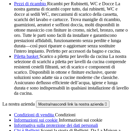
Pezzi di ricambio
Ricambi per Rubinetti, WC e Docce La
nostra gamma di ricambi copre tutto, dai rubinetti, WC e
docce ai sedili WC, meccanismi di scarico della cassetta,
scarichi del lavabo e cartucce. Trova maniglie di ricambio,
guarnizioni, aeratori e soffioni doccia, molti disponibili in
ottone massiccio con finiture in cromo, nichel, bronzo, rame o
oro. Tutte le parti sono facili da installare e garantiscono
prestazioni affidabili, funzionamento senza perdite e lunga
durata—così puoi riparare o aggiornare senza sostituire
l'intero impianto. Perfetto per accessori da bagno e cucina.
Piletta basket
Scarico a piletta per lavello da cucina La nostra
selezione di scarichi a piletta per lavelli da cucina comprende
resistenti cestelli filtranti, set di scarico e componenti di
scarico. Disponibili in ottone e finiture esclusive, queste
soluzioni sono adatte sia a cucine moderne che classiche.
Assicurano deflusso efficiente dell’acqua, igiene e lunga
durata e sono indispensabili in qualsiasi installazione di lavello
da cucina.
La nostra azienda
Mostra/nascondi link la nostra azienda

Condizioni di vendita
Condizioni
Informazioni sui cookie
Informazioni sui cookie
Informativa sulla protezione dei dati personali
Chi è Bellistri
Scopri la storia di Bellistri. Da La Maison a