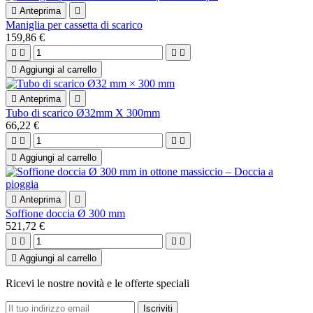

Anteprima

Maniglia per cassetta di scarico
159,86 €





Aggiungi al carrello

Anteprima

Tubo di scarico Ø32mm X 300mm
66,22 €





Aggiungi al carrello

Anteprima

Soffione doccia Ø 300 mm
521,72 €





Aggiungi al carrello
Ricevi le nostre novità e le offerte speciali