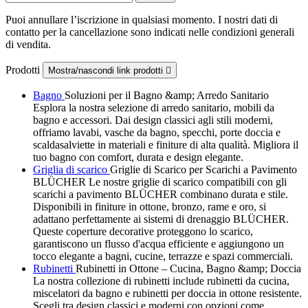
Puoi annullare l’iscrizione in qualsiasi momento. I nostri dati di
contatto per la cancellazione sono indicati nelle condizioni generali
di vendita.
Prodotti
Mostra/nascondi link prodotti

Bagno
Soluzioni per il Bagno &amp; Arredo Sanitario
Esplora la nostra selezione di arredo sanitario, mobili da
bagno e accessori. Dai design classici agli stili moderni,
offriamo lavabi, vasche da bagno, specchi, porte doccia e
scaldasalviette in materiali e finiture di alta qualità. Migliora il
tuo bagno con comfort, durata e design elegante.
Griglia di scarico
Griglie di Scarico per Scarichi a Pavimento
BLÜCHER Le nostre griglie di scarico compatibili con gli
scarichi a pavimento BLÜCHER combinano durata e stile.
Disponibili in finiture in ottone, bronzo, rame e oro, si
adattano perfettamente ai sistemi di drenaggio BLÜCHER.
Queste coperture decorative proteggono lo scarico,
garantiscono un flusso d'acqua efficiente e aggiungono un
tocco elegante a bagni, cucine, terrazze e spazi commerciali.
Rubinetti
Rubinetti in Ottone – Cucina, Bagno &amp; Doccia
La nostra collezione di rubinetti include rubinetti da cucina,
miscelatori da bagno e rubinetti per doccia in ottone resistente.
Scegli tra design classici e moderni con opzioni come