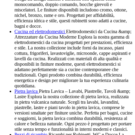
monocomando, doppio comando, bocche girevoli e
miscelatori. Le finiture disponibili includono cromo, ottone,
nichel, bronzo, rame e oro. Progettati per affidabilità,
efficienza idrica e stile, questi rubinetti sono adatti a cucine,
bagni e docce.
Cucina ed elettrodomestici
Elettrodomestici da Cucina &amp;
Attrezzature da Cucina Moderne Esplora la nostra gamma di
elettrodomestici da cucina progettati per prestazioni, efficienza
e stile. La nostra collezione include forni da incasso, piani
cottura, frigoriferi, lavastoviglie, microonde, cappe aspiranti e
lavelli da cucina. Realizzati con materiali di alta qualità e
disponibili in finiture moderne, questi elettrodomestici si
adattano perfettamente sia a cucine contemporanee che
tradizionali. Ogni prodotto combina durabilità, efficienza
energetica e design per migliorare la tua esperienza culinaria
quotidiana.
Pietra lavica
Pietra Lavica – Lavabi, Piastrelle, Tavoli &amp;
Lastre Esplora la nostra collezione di pietra lavica, realizzata
in pietra vulcanica naturale. Scegli tra lavabi, lavandini,
piastrelle, lastre e piani tavolo in pietra lavica, comprese le
versioni smaltate per finiture uniche. Perfetta per bagni, cucine
e soggiorni, la pietra lavica combina durabilità, resistenza al
calore e bellezza naturale. Ogni pezzo è progettato per portare
stile senza tempo e funzionalità in interni moderni e classici.
Pezzi di ricambio
Ricambi per Rubinetti, WC e Docce La