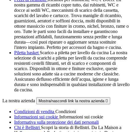
nostra gamma di ricambi copre tutto, dai rubinetti, WC e
docce ai sedili WC, meccanismi di scarico della cassetta,
scarichi del lavabo e cartucce. Trova maniglie di ricambio,
guarnizioni, aeratori e soffioni doccia, molti disponibili in
ottone massiccio con finiture in cromo, nichel, bronzo, rame o
oro. Tutte le parti sono facili da installare e garantiscono
prestazioni affidabili, funzionamento senza perdite e lunga
durata—così puoi riparare o aggiornare senza sostituire
l'intero impianto. Perfetto per accessori da bagno e cucina.
Piletta basket
Scarico a piletta per lavello da cucina La nostra
selezione di scarichi a piletta per lavelli da cucina comprende
resistenti cestelli filtranti, set di scarico e componenti di
scarico. Disponibili in ottone e finiture esclusive, queste
soluzioni sono adatte sia a cucine moderne che classiche.
Assicurano deflusso efficiente dell’acqua, igiene e lunga
durata e sono indispensabili in qualsiasi installazione di lavello
da cucina.
La nostra azienda
Mostra/nascondi link la nostra azienda

Condizioni di vendita
Condizioni
Informazioni sui cookie
Informazioni sui cookie
Informativa sulla protezione dei dati personali
Chi è Bellistri
Scopri la storia di Bellistri. Da La Maison a