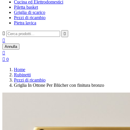
Cucina ed Elettrodomestici
Piletta basket
Griglia di scarico
Pezzi di ricambio
Pietra lavica



Annulla


0
Home
Rubinetti
Pezzi di ricambio
Griglia In Ottone Per Blücher con finitura bronzo