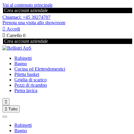
Vai al contenuto principale
Crea account aziendale
Chiamaci: +45 39274707
Prenota una visita allo showroom

Accedi

Carrello
0
Crea account aziendale
Rubinetti
Bagno
Cucina ed Elettrodomestici
Piletta basket
Griglia di scarico
Pezzi di ricambio
Pietra lavica


Tutto
Rubinetti
Bagno