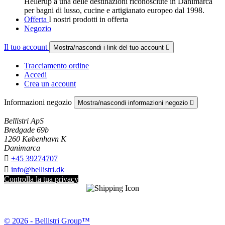
Hellerup a una delle destinazioni riconosciute in Danimarca
per bagni di lusso, cucine e artigianato europeo dal 1998.
Offerta
I nostri prodotti in offerta
Negozio
Il tuo account
Mostra/nascondi i link del tuo account

Tracciamento ordine
Accedi
Crea un account
Informazioni negozio
Mostra/nascondi informazioni negozio

Bellistri ApS
Bredgade 69b
1260 København K
Danimarca

+45 39274707

info@bellistri.dk
Controlla la tua privacy
© 2026 - Bellistri Group™