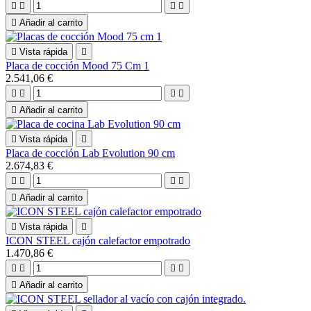





Añadir al carrito

Vista rápida

Placa de cocción Mood 75 Cm 1
2.541,06 €





Añadir al carrito

Vista rápida

Placa de cocción Lab Evolution 90 cm
2.674,83 €





Añadir al carrito

Vista rápida

ICON STEEL cajón calefactor empotrado
1.470,86 €





Añadir al carrito