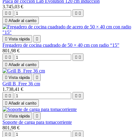
Placa de cocción Lab Evolution 120 cm inducción
3.745,03 €





Añadir al carrito

Vista rápida

Fregadero de cocina cuadrado de 50 × 40 cm con radio “15”
801,98 €





Añadir al carrito

Vista rápida

Grill B_Free 36 cm
1.738,41 €





Añadir al carrito

Vista rápida

Soporte de carga para tomacorriente
801,98 €



