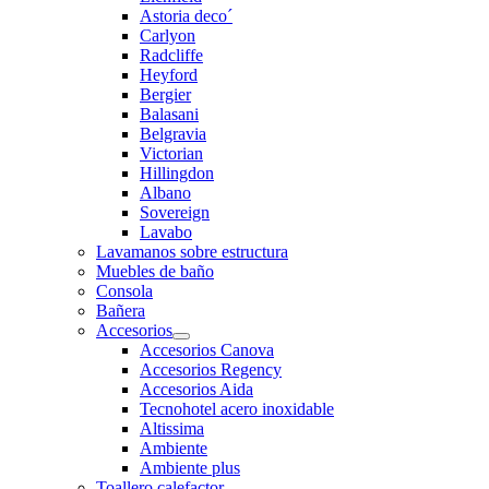
Astoria deco´
Carlyon
Radcliffe
Heyford
Bergier
Balasani
Belgravia
Victorian
Hillingdon
Albano
Sovereign
Lavabo
Lavamanos sobre estructura
Muebles de baño
Consola
Bañera
Accesorios
Accesorios Canova
Accesorios Regency
Accesorios Aida
Tecnohotel acero inoxidable
Altissima
Ambiente
Ambiente plus
Toallero calefactor