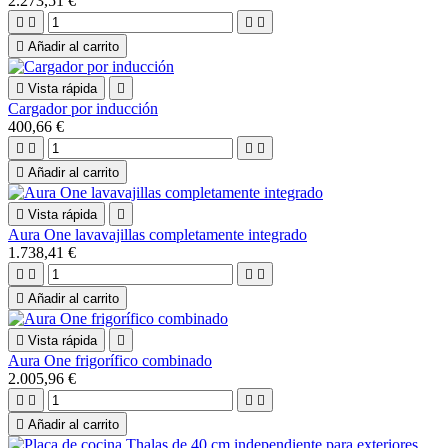
2.273,51 €





Añadir al carrito

Vista rápida

Cargador por inducción
400,66 €





Añadir al carrito

Vista rápida

Aura One lavavajillas completamente integrado
1.738,41 €





Añadir al carrito

Vista rápida

Aura One frigorífico combinado
2.005,96 €





Añadir al carrito