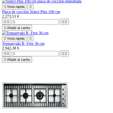

Vista rápida

Placa de cocción Select Plus 100 cm
2.273,51 €





Añadir al carrito

Vista rápida

Teppanyaki B_Free 36 cm
2.942,38 €





Añadir al carrito