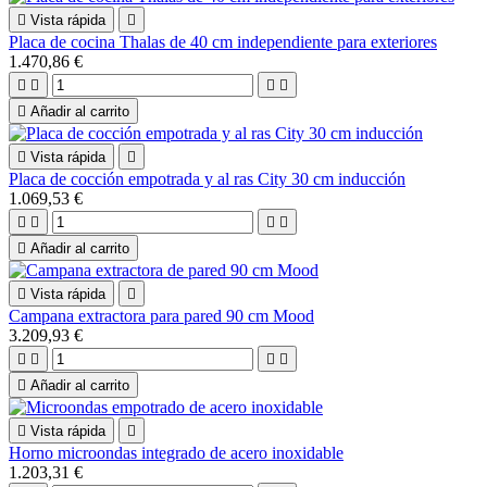

Vista rápida

Placa de cocina Thalas de 40 cm independiente para exteriores
1.470,86 €





Añadir al carrito

Vista rápida

Placa de cocción empotrada y al ras City 30 cm inducción
1.069,53 €





Añadir al carrito

Vista rápida

Campana extractora para pared 90 cm Mood
3.209,93 €





Añadir al carrito

Vista rápida

Horno microondas integrado de acero inoxidable
1.203,31 €