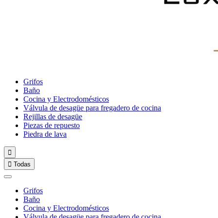
Grifos
Baño
Cocina y Electrodomésticos
Válvula de desagüe para fregadero de cocina
Rejillas de desagüe
Piezas de repuesto
Piedra de lava


Todas
Grifos
Baño
Cocina y Electrodomésticos
Válvula de desagüe para fregadero de cocina