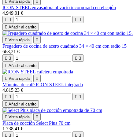

Vista rápida

ICON STEEL envasadora al vacío incorporada en el cajón
4.949,01 €





Añadir al carrito

Vista rápida

Fregadero de cocina de acero cuadrado 34 × 40 cm con radio 15
668,21 €





Añadir al carrito

Vista rápida

Máquina de café ICON STEEL integrada
4.815,23 €





Añadir al carrito

Vista rápida

Placa de cocción Select Plus 70 cm
1.738,41 €



