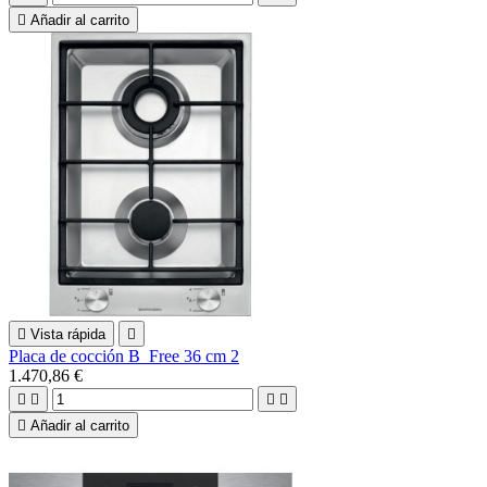

Añadir al carrito

Vista rápida

Placa de cocción B_Free 36 cm 2
1.470,86 €





Añadir al carrito