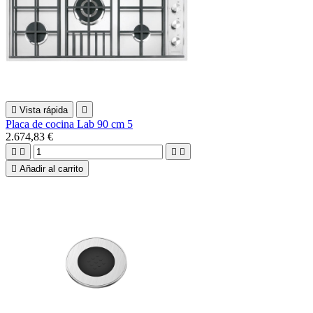

Vista rápida

Placa de cocina Lab 90 cm 5
2.674,83 €





Añadir al carrito