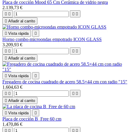
Placa de cocción Mood 65 Cm Cerámica de vidrio negra
2.139,73 €





Añadir al carrito

Vista rápida

Horno combo-microondas empotrado ICON GLASS
3.209,93 €





Añadir al carrito

Vista rápida

Fregadero de cocina cuadrado de acero 58.5×44 cm con radio "15"
1.604,63 €





Añadir al carrito

Vista rápida

Placa de cocción B_Free 60 cm
1.470,86 €



