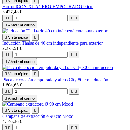

Vista rápida

Horno ICON XL ACERO EMPOTRADO 90cm
3.477,48 €





Añadir al carrito

Vista rápida

Inducción Thalas de 40 cm independiente para exterior
2.273,51 €





Añadir al carrito

Vista rápida

Placa de cocción empotrada y al ras City 80 cm inducción
1.604,63 €





Añadir al carrito

Vista rápida

Campana de extracción ø 90 cm Mood
4.146,36 €



