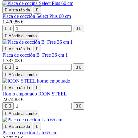

Vista rápida

Placa de cocción Select Plus 60 cm
1.470,86 €





Añadir al carrito

Vista rápida

Placa de cocción B_Free 36 cm 1
1.337,08 €





Añadir al carrito

Vista rápida

Horno empotrado ICON STEEL
2.674,83 €





Añadir al carrito

Vista rápida

Placa de cocción Lab 65 cm