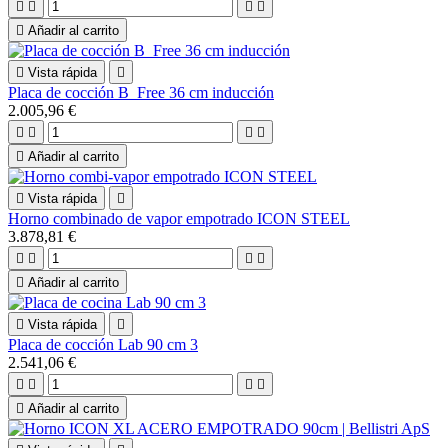





Añadir al carrito

Vista rápida

Placa de cocción B_Free 36 cm inducción
2.005,96 €





Añadir al carrito

Vista rápida

Horno combinado de vapor empotrado ICON STEEL
3.878,81 €





Añadir al carrito

Vista rápida

Placa de cocción Lab 90 cm 3
2.541,06 €





Añadir al carrito