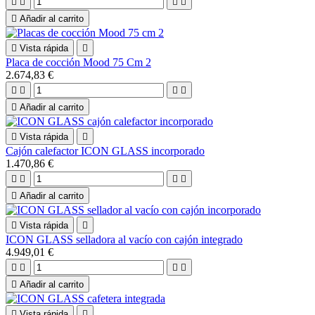





Añadir al carrito

Vista rápida

Placa de cocción Mood 75 Cm 2
2.674,83 €





Añadir al carrito

Vista rápida

Cajón calefactor ICON GLASS incorporado
1.470,86 €





Añadir al carrito

Vista rápida

ICON GLASS selladora al vacío con cajón integrado
4.949,01 €





Añadir al carrito

Vista rápida
