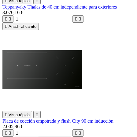

Vista rápida

Teppanyaky Thalas de 40 cm independiente para exteriores
3.076,16 €





Añadir al carrito

Vista rápida

Placa de cocción empotrada y flush City 90 cm inducción
2.005,96 €



