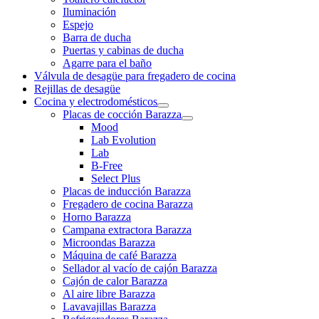
Iluminación
Espejo
Barra de ducha
Puertas y cabinas de ducha
Agarre para el baño
Válvula de desagüe para fregadero de cocina
Rejillas de desagüe
Cocina y electrodomésticos
Placas de cocción Barazza
Mood
Lab Evolution
Lab
B-Free
Select Plus
Placas de inducción Barazza
Fregadero de cocina Barazza
Horno Barazza
Campana extractora Barazza
Microondas Barazza
Máquina de café Barazza
Sellador al vacío de cajón Barazza
Cajón de calor Barazza
Al aire libre Barazza
Lavavajillas Barazza