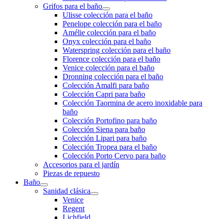
Grifos para el baño
Ulisse colección para el baño
Penelope colección para el baño
Amélie colección para el baño
Onyx colección para el baño
Waterspring colección para el baño
Florence colección para el baño
Venice colección para el baño
Dronning colección para el baño
Colección Amalfi para baño
Colección Capri para baño
Colección Taormina de acero inoxidable para
baño
Colección Portofino para baño
Colección Siena para baño
Colección Lipari para baño
Colección Tropea para el baño
Colección Porto Cervo para baño
Accesorios para el jardín
Piezas de repuesto
Baño
Sanidad clásica
Venice
Regent
Lichfield