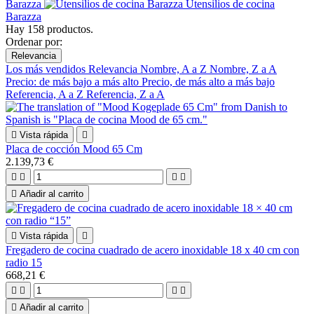
Barazza
Utensilios de cocina
Barazza
Hay 158 productos.
Ordenar por:
Relevancia
Los más vendidos
Relevancia
Nombre, A a Z
Nombre, Z a A
Precio: de más bajo a más alto
Precio, de más alto a más bajo
Referencia, A a Z
Referencia, Z a A

Vista rápida

Placa de cocción Mood 65 Cm
2.139,73 €





Añadir al carrito

Vista rápida

Fregadero de cocina cuadrado de acero inoxidable 18 x 40 cm con
radio 15
668,21 €





Añadir al carrito