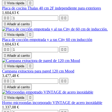

Vista rápida

Placa de cocina Thalas 40 cm 2F independiente para exteriores
1.604,63 €





Añadir al carrito

Vista rápida

Placa de cocción empotrada y a ras City 60 cm inducción
1.604,63 €





Añadir al carrito

Vista rápida

Campana extractora para pared 120 cm Mood
3.477,48 €





Añadir al carrito

Vista rápida

Horno microondas incorporado VINTAGE de acero inoxidable
1.337,08 €